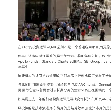
在a16z的投资逻辑中,ARC显然不是一个普通应用项目,而
但真正让市场感到震撼的,是传统金融机构的集体入场。包括BlackRock
Apollo Funds、Standard Chartered创投、SBI Group
与其中。
这些机构的共同点非常明确,它们本质上控制或深度参与了全
与此同时,加密原生资本也同步参与,包括ARK Invest、General C
见,因为它意味着两套过去长期分离的金融体系正在围绕同一
如果说过去十年的加密投资逻辑是寻找高增长资产,那么AR
风投押的是技术演进,华尔街押的是结算效率,加密资本押的是生态