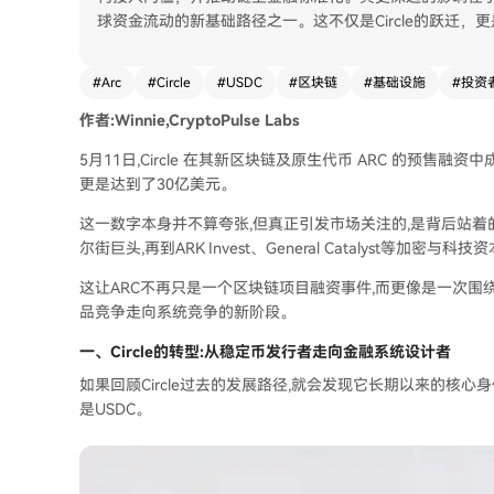
球资金流动的新基础路径之一。这不仅是Circle的跃迁
#
Arc
#
Circle
#
USDC
#
区块链
#
基础设施
#
投资
作者:Winnie,CryptoPulse Labs
5月11日,Circle 在其新区块链及原生代币 ARC 的预售融
更是达到了30亿美元。
这一数字本身并不算夸张,但真正引发市场关注的,是背后站着
尔街巨头,再到ARK Invest、General Catalyst等加
这让ARC不再只是一个区块链项目融资事件,而更像是一次围
品竞争走向系统竞争的新阶段。
一、
Circle
的转型:
从稳定币发行者走向金融系统设计者
如果回顾Circle过去的发展路径,就会发现它长期以来的核
是USDC。