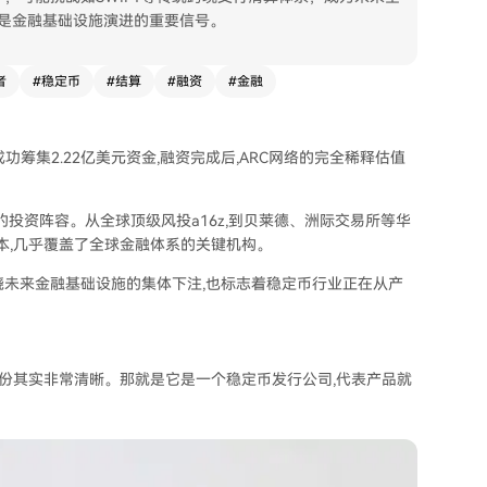
，更是金融基础设施演进的重要信号。
者
#
稳定币
#
结算
#
融资
#
金融
资中成功筹集2.22亿美元资金,融资完成后,ARC网络的完全稀释估值
的投资阵容。从全球顶级风投a16z,到贝莱德、洲际交易所等华
密与科技资本,几乎覆盖了全球金融体系的关键机构。
绕未来金融基础设施的集体下注,也标志着稳定币行业正在从产
心身份其实非常清晰。那就是它是一个稳定币发行公司,代表产品就