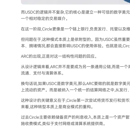
而USDC的逻辑并不复杂,它的核心是建立一种可信的数字美
一个相对稳定的交易媒介。
在这一阶段,Circle更像是一个链上银行,负责发行、托管以
但问题在于,这种模式本质上是依附型的。因为USDC虽然重要,
本、拥堵情况,都会直接影响USDC的使用体验。也就是说,Ci
ARC的出现,正是对这一结构性问题的回应。
从设计逻辑来看,ARC并不是要成为另一条通用公链,而是一
流通、支付与清算体系。
换句话说,如果USDC是数字美元,那么ARC要做的就是数字
上流动的资产。而是被纳入一个统一的结算网络之中,从发行
这种设计的关键意义在于,Circle第一次尝试将货币发行和
来看,这种转型本质上是商业模式的重构。
过去Circle主要依赖储备资产的利息收入,本质上是一个资
施收费模式,类似于支付网络或清算系统提供商。