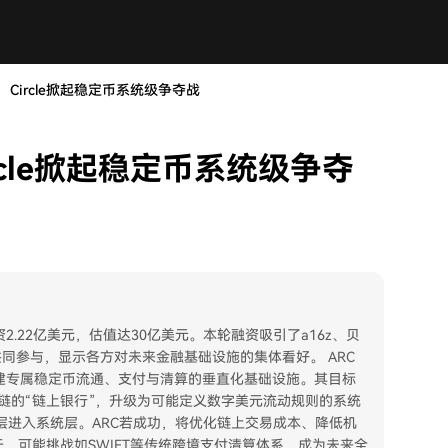
Circle掀起稳定币系统级争夺战
rcle掀起稳定币系统级争夺
资2.22亿美元，估值达30亿美元。本轮融资吸引了a16z、贝
的共同参与，显示各方对未来金融基础设施的集体看好。 ARC
向构建专属稳定币流通、支付与清算的垂直化基础设施。其目标
部公链的“链上银行”，升级为可能定义数字美元流动规则的系统
层进入系统层。ARC若成功，将优化链上交易成本、降低机
，可能挑战如SWIFT等传统跨境支付清算体系，成为未来全