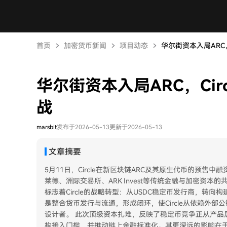
首页
加密货币新闻
项目动态
华尔街资本入局ARC，
华尔街资本入局ARC，Ci
战
marsbit
发布于2026-05-13
更新于2026-05-13
文章摘要
5月11日，Circle在新区块链ARC及其原生代币的预售中融
莱德、洲际交易所、ARK Invest等传统金融与加密资本
标志着Circle的战略转型：从USDC稳定币发行商，转
是整合货币发行与流通，形成闭环，使Circle从依赖外
设计者。 此次顶级资本扎堆，反映了稳定币竞争正从产品
构接入门槛，并推动链上金融标准化。其更深远的影响在于