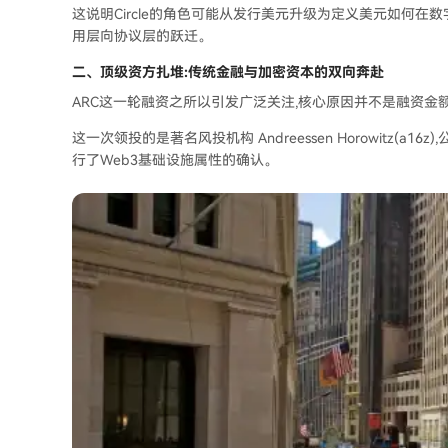
这说明Circle的角色可能从发行美元升级为定义美元如何在
用层向协议层的跃迁。
二、
顶级资方
扎堆:
传统金融与加密资本
的双向奔赴
ARC这一轮融资之所以引发广泛关注,核心原因并不是融资金
这一次领投的是著名风投机构 Andreessen Horowitz(a
行了Web3基础设施属性的确认。