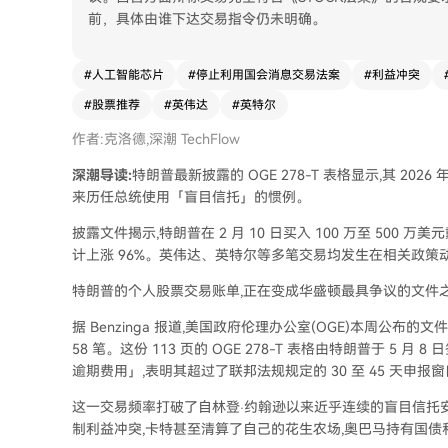
前，具体由谁下达交易指令仍未明确。
#
人工智能芯片
#
停止利用国会消息交易法案
#
利益冲突
#
股票推荐
#
英伟达
#
英特尔
作者:克洛德,深潮 TechFlow
深潮导读:
特朗普最新披露的 OGE 278-T 表格显示,其 202
来历任总统使用「盲目信托」的惯例。
披露文件揭示,特朗普在 2 月 10 日买入 100 万至 500 
计上涨 96%。英伟达、英特尔等多笔交易均发生在相关政策
特朗普的个人股票交易账单,正在变成华盛顿最具争议的文件
据 Benzinga 报道,美国政府伦理办公室(OGE)本周公布的文
58 笔。这份 113 页的 OGE 278-T 表格由特朗普于 5 月
逾期费用」,表明其超过了联邦法规规定的 30 至 45 天申报
这一交易频率打破了自林登·约翰逊以来近乎连续的盲目信托
制利益冲突,卡特甚至清算了自己的花生农场,奥巴马持有国债