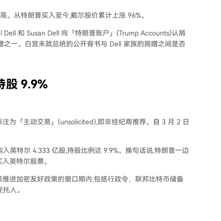
历史新高。从特朗普买入至今,戴尔股价累计上涨 96%。
ll 和 Susan Dell 向「特朗普账户」(Trump Accounts)认捐
赠之一。白宫未就总统的公开背书与 Dell 家族的捐赠之间是否
股 9.9%
「主动交易」(unsolicited),即非经纪商推荐。自 3 月 2 日
格购入英特尔 4.333 亿股,持股比例达 9.9%。换句话说,特朗普一边
买入英特尔股票。
发生在政府积极推进加密友好政策的窗口期内,包括行政令、联邦比特币储备
受托人。