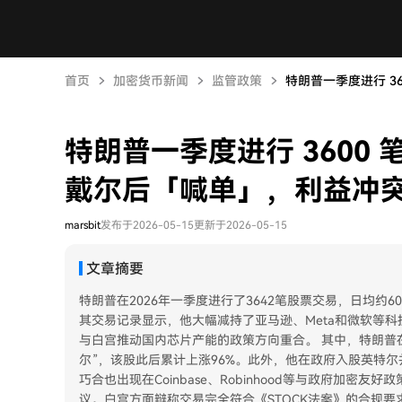
首页
加密货币新闻
监管政策
特朗普一季度进行 36
特朗普一季度进行 3600
戴尔后「喊单」，利益冲
marsbit
发布于2026-05-15
更新于2026-05-15
文章摘要
特朗普在2026年一季度进行了3642笔股票交易，日均约
其交易记录显示，他大幅减持了亚马逊、Meta和微软等科
与白宫推动国内芯片产能的政策方向重合。 其中，特朗普
尔”，该股此后累计上涨96%。此外，他在政府入股英特
巧合也出现在Coinbase、Robinhood等与政府加密
议。白宫方面辩称交易完全符合《STOCK法案》的合规