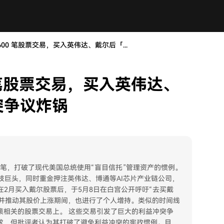
00 笔股票交易，买入英伟达、戴尔后「...
 笔股票交易，买入英伟达、
突争议炸锅
60笔，打破了现代美国总统使用“盲目信托”管理资产的惯例。
技巨头，同时重金押注英伟达、博通等AI芯片产业链公司，
在2月买入戴尔股票后，于5月8日在白宫公开呼吁“去买戴
尔并推动其股价上涨期间，也进行了个人增持。类似的时间线
友好政策相关的股票交易上。 这些交易引发了巨大的利益冲突争
要求，但批评者认为其打破了避免利益冲突的宪政惯例。目