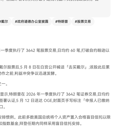
#
戴尔
#
政府道德办公室披露
#
特朗普
#
股票交易
6 年一季度执行了 3642 笔股票交易,日均约 60 笔,打破自约翰逊以
万美元戴尔股票后,5 月 8 日在白宫公开喊话「去买戴尔」,该股此后累
动作之前,利益冲突争议迅速发酵。
之一。
件显示,特朗普在 2026 年一季度执行了 3642 笔证券交易,日均约
 8 日签署认证,5 月 12 日送达 OGE,封面页手写标注「申报人已缴纳
窗口。
安排惯例。此前多数美国总统将个人资产置入合格盲目信托以限
和指数基金,拜登任期内同样采用盲目信托安排。