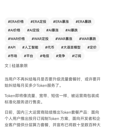
获得1000万Token，支持话费支付，并聚合了豆
包、千问、DeepSeek等主流模型供用户灵活调
用。 此举意味着Token开始像手机流量一样被“套
餐化”，降低了用户切换和使用不同模型的门槛。
#
ERA价格
#
ERA定投
#
ERA暴涨
#
ERA暴跌
对用户而言，选择更灵活；但对大模型厂商来说，
#
AI价格
#
AI定投
#
AI暴涨
#
AI暴跌
用户粘性可能减弱，竞争将更加激烈。厂商们需要
从单纯比拼模型参数，转向优化“单位能耗的Token
#
WAR价格
#
WAR定投
#
WAR暴涨
#
WAR暴跌
输出质量”，并面临更直接的价格竞争。未来，盈
#
API
#
人工智能
#
代币
#
大语言模型
#
定价
利重心可能从提供基础API，转向开发高价值的AI
#
市场
#
平台
#
电信
#
竞争
#
订阅
应用解决方案和行业智能体。 运营商的入场，标
志着Token正从技术指标走向标准化消费品，可能
文 | 硅基象限
推动AI能力像水电一样成为基础资源。一个“运营
商掌控入口，模型厂商提供能力”的双边市场格局
当用户不再纠结每月是否要升级流量套餐时，或许要开
正在形成。
始纠结每月买多少Token服务了。
Token即将像流量、宽带、短信一样，被运营商包装成
标准化服务进行售卖。
日前，国内三大运营商陆续推出Token套餐产品：面向
个人用户推出按月订阅制Token 方案，面向开发者和企
业客户提供分层算力套餐，并宣布已将数十至数百种大