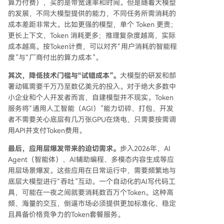
算力付费），买的是带宽速率和时间。但是随着大模型
的发展，不同大模型提供的能力，不同任务所需消耗的
成本差距非常大。比如更强的模型，单个 Token 更贵；
更长上下文，Token 消耗更多；推理复杂度越高，实际
成本越高。按Token计费，可以对齐“用户消耗的智能程
度”与“厂商付出的算力成本”。
其次，降低技术门槛与“试错成本”。
大模型的研发和部
署动辄需要千万乃至数亿美元的投入。对于绝大多数中
小企业和个人开发者而言，自建模型并不现实。Token
服务将“通用人工智能（AGI）”能力切碎、打包，开发
者不需要关心底层有几万张GPU在烧电，只需要按需调
用API并支付Token费用。
最后，应用层爆发带来的迫切需求。
步入2026年，AI
Agent（智能体）、AI辅助编程、多模态内容生成等应
用层场景爆发。这些应用在日常运行中，需要频繁地与
底层大模型进行“吞吐”互动。一个自动化的AI写代码工
具，可能在一夜之间就要消耗数百万个Token。这种高
频、海量的交互，倒逼市场必须提供更加标准化、稳定
且具备价格竞争力的Token套餐服务。