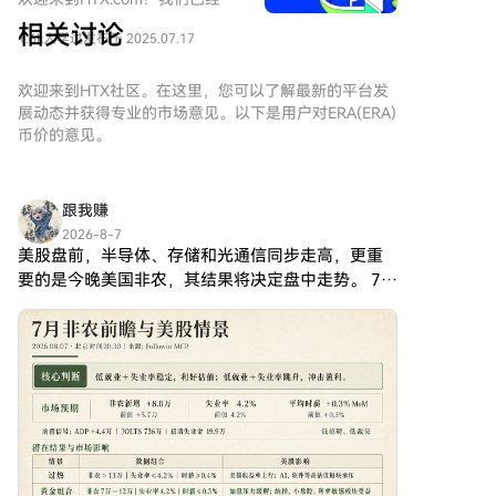
购买Caldera（ERA）变得简单而
相关讨论
1.6k人学过
发布于 2025.07.17
便捷。跟随我们的逐步指南，放
心开始您的加密货币之旅。第一
步：创建您的HTX账户使用您的
欢迎来到HTX社区。在这里，您可以了解最新的平台发
电子邮件、手机号码注册一个免
展动态并获得专业的市场意见。以下是用户对ERA(ERA)
费账户在HTX上。体验无忧的注
币价的意见。
册过程并解锁所有平台功能。立
即注册第二步：前往买币页面，
选择您的支付方式信用卡/借记卡
跟我赚
购买：使用您的Visa或
2026-8-7
Mastercard即时购买
美股盘前，半导体、存储和光通信同步走高，更重
Caldera（ERA）。余额购买：使
要的是今晚美国非农，其结果将决定盘中走势。 7月
用您HTX账户余额中的资金进行
非农的基准情景是“偏弱，但不崩”。这反而可能是
无缝交易。第三方购买：探索诸
美股最舒服的结果。 另外，今晚的数据，主要决定
如Google Pay或Apple Pay等流
加息风险会不会重
行支付方法以增加便利性。C2C
购买：在HTX平台上直接与其他
用户交易。HTX场外交易台
（OTC）购买：为大量交易者提
供个性化服务和竞争性汇率。第
三步：存储您的Caldera（ERA）
购买完您的Caldera（ERA）后，