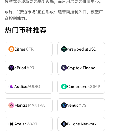
模型本身逐渐成为基础设施，而应用层成为价值中心。
或许，“双边市场”正在形成：运营商控制入口，模型厂
商控制能力。
热门币种推荐
Citrea
CTR
wrapped stUSDT
WSTUSDT
aPriori
APR
Cryptex Finance
CTX
Audius
AUDIO
Compound
COMP
Mantra
MANTRA
Venus
XVS
Axelar
WAXL
Billions Network
BILL