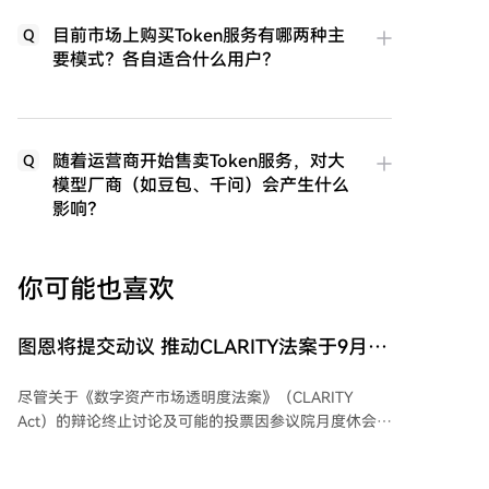
目前市场上购买Token服务有哪两种主
Q
要模式？各自适合什么用户？
随着运营商开始售卖Token服务，对大
Q
模型厂商（如豆包、千问）会产生什么
影响？
你可能也喜欢
图恩将提交动议 推动CLARITY法案于9月表
决
尽管关于《数字资产市场透明度法案》（CLARITY
Act）的辩论终止讨论及可能的投票因参议院月度休会而
推迟，但共和党人希望表明他们对该法案的通过抱有实
际兴趣。参议院多数党领袖约翰·图恩计划在八月休会前