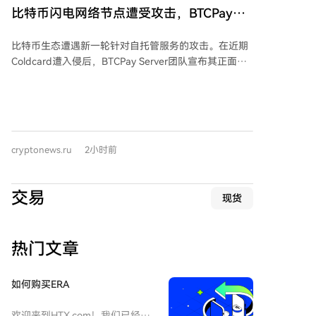
20%的税款。 然而，修正案的审议因民主党议员坚持加
比特币闪电网络节点遭受攻击，BTCPay宣
入“道德条款”而陷入停滞，导致相关法案未能赶在参议
布发布紧急修复补丁2.4.2
院八月休会前推进。共和党参议院领袖约翰·图恩未在截
比特币生态遭遇新一轮针对自托管服务的攻击。在近期
止日前提交终结辩论动议，称需与总统行政团队逐行协
Coldcard遭入侵后，BTCPay Server团队宣布其正面临
商。参议院休会将持续至9月14日，且10月几乎无议事
未知攻击者的持续攻击，其代码库中存在一个可导致资
安排，议程恐推迟至11月中期选举之后。 此前，特朗普
金损失的关键漏洞。该漏洞由比特币红队报告。
于七月底与参议员会面，是否接受“道德条款”说法不
BTCPay Server团队紧急敦促所有用户立即将服务器更
一。与此同时，民主党参议院领袖查克·舒默于八月初提
新至2.4.2版本，或在无法更新时临时关闭服务器。同时
出法案，拟设立独立反腐败机构，以追究总统及高官从
建议用户更新macaroons等关键认证文件，并转移由
加密货币等渠道非法获利的责任。
cryptonews.ru
2小时前
BTCPay生成的热钱包中的资金。 目前至少有两起资金
被盗案例：Foundation公司联合创始人Zack Herbert的
节点资金一夜被清空；Hodlonaut则发现Lightning
交易
现货
Citadel 21节点的资金被盗。攻击被指针对比特币核心
社群与硬核用户，疑似有明确针对性，而非偶然事件。
热门文章
如何购买ERA
欢迎来到HTX.com！我们已经让