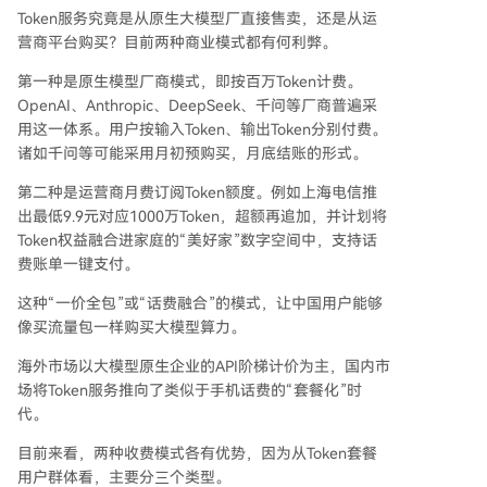
Token服务究竟是从原生大模型厂直接售卖，还是从运
营商平台购买？目前两种商业模式都有何利弊。
第一种是原生模型厂商模式，即按百万Token计费。
OpenAI、Anthropic、DeepSeek、千问等厂商普遍采
用这一体系。用户按输入Token、输出Token分别付费。
诸如千问等可能采用月初预购买，月底结账的形式。
第二种是运营商月费订阅Token额度。例如上海电信推
出最低9.9元对应1000万Token，超额再追加，并计划将
Token权益融合进家庭的“美好家”数字空间中，支持话
费账单一键支付。
这种“一价全包”或“话费融合”的模式，让中国用户能够
像买流量包一样购买大模型算力。
海外市场以大模型原生企业的API阶梯计价为主，国内市
场将Token服务推向了类似于手机话费的“套餐化”时
代。
目前来看，两种收费模式各有优势，因为从Token套餐
用户群体看，主要分三个类型。