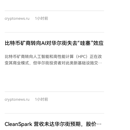
提交终止辩论的动议，以便为九月就该法案进行投票铺
平道路，即便中期选举临近。 此举被视为共和党领导层
在参议院复会后将推动该法案的积极信号。然而，即使
cryptonews.ru
1小时前
九月份安排了终止辩论的投票，法案仍面临障碍：稳定
币收益率问题再度被银行游说团体提出，以及一项涉及
总统和公职人员持有加密公司资产剥离的伦理条款正在
与白宫讨论。至少两名共和党参议员表示，若不修改条
比特币矿商转向AI对华尔街失去“哇塞”效应
款以保护地方银行免受稳定币收益率冲击，他们将投反
对票。白宫尚未对新的伦理条款提案作出回应。
比特币矿商转向人工智能和高性能计算（HPC）正在改
Coinbase首席执行官布莱恩·阿姆斯特朗对图恩的努力表
变其商业模式，但华尔街投资者对此类新基础设施交易
示赞赏，认为明确的联邦市场结构法律将为美国带来更
的反应已不如先前热烈，这表明随着AI托管战略成为主
多投资、创新和就业，同时保障消费者权益。但分析人
流，市场变得更加挑剔。 根据Blocksbridge Consulting
士普遍认为，CLARITY法案在九月通过的可能性较低，
在《Miner Weekly》发布的最新分析，过去两年市场对
因为参议院在十月休会前仅剩14个工作日处理该法案及
AI基础设施公告的反应显著减弱。报告研究了2024年6
其他相关立法，之后议员们将返回各州备战中期选举。
月至2026年8月期间宣布的25笔AI和HPC基础设施交
cryptonews.ru
1小时前
易，发现公告当日的平均股价涨幅从早期交易的约24%
下降至近期交易的约10%。同期涨幅中位数也下降约一
半，尽管合同规模和金额在增加。 报告指出，每签约兆
瓦的年收入随时间略有增长，表明AI托管协议正变得更
CleanSpark 营收未达华尔街预期，股价下
具盈利性。但随着此类交易日益普遍，投资者似乎更关