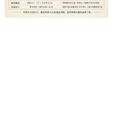
将其存储在您的HTX账户钱包
中。您也可以通过区块链转账将
其发送到其他地方或者用于交易
评论
点赞
分享
其他加密货币。第四步：交易
Caldera（ERA）在HTX的现货市
场轻松交易Caldera（ERA)。访
问您的账户，选择您的交易对，
鸟哥
执行您的交易，并实时监控。
2026-8-7
HTX为初学者和经验丰富的交易
小红书虚拟项目又出新玩法了，说是有人一个多月
者提供了友好的用户体验。
搞了2W+，我第一反应是狐疑的。 但它这套逻辑还
真不一样： 1️⃣ 不拼内容质量 2️⃣ 不卷粉丝量 3️⃣ 纯
走数据测试＋模型验证 低成本起号，小样本测品