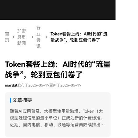
行
加密
首
业
Token套餐上线：AI时代的“流
货币
页
资
量战争”，轮到豆包们卷了
新闻
讯
Token套餐上线：AI时代的“流量
战争”，轮到豆包们卷了
marsbit
发布于2026-05-19
更新于2026-05-19
文章摘要
随着AI应用普及，大模型使用量激增，Token（大
模型处理信息的最小单位）正成为新的计费标准。
近期，国内电信、移动、联通等运营商陆续推出面
向个人和企业的Token套餐服务，例如月费9.9元可