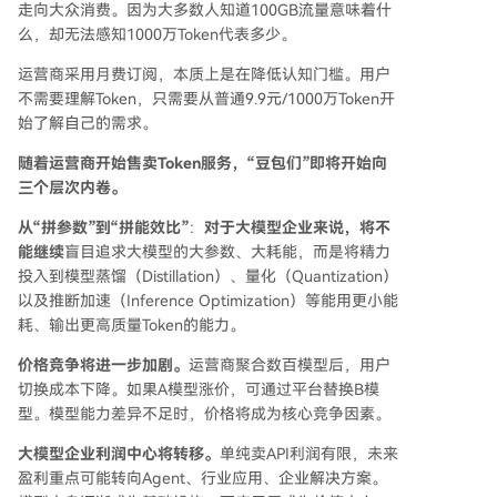
走向大众消费。因为大多数人知道100GB流量意味着什
么，却无法感知1000万Token代表多少。
运营商采用月费订阅，本质上是在降低认知门槛。用户
不需要理解Token，只需要从普通9.9元/1000万Token开
始了解自己的需求。
随着运营商开始售卖Token服务，“豆包们”即将开始向
三个层次内卷。
从“拼参数”到“拼能效比”
：
对于大模型企业来说，将不
能继续
盲目追求大模型的大参数、大耗能，而是将精力
投入到模型蒸馏（Distillation）、量化（Quantization）
以及推断加速（Inference Optimization）等能用更小能
耗、输出更高质量Token的能力。
价格竞争将进一步加剧。
运营商聚合数百模型后，用户
切换成本下降。如果A模型涨价，可通过平台替换B模
型。模型能力差异不足时，价格将成为核心竞争因素。
大模型企业利润中心将转移。
单纯卖API利润有限，未来
盈利重点可能转向Agent、行业应用、企业解决方案。