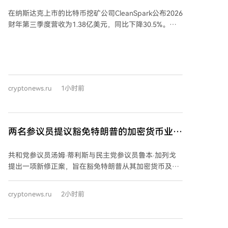
跌
注执行情况、融资能力和长期盈利能力，而非仅看重合
在纳斯达克上市的比特币挖矿公司CleanSpark公布2026
同金额。 市场对早期大型交易反应强烈，如Core
财年第三季度营收为1.38亿美元，同比下降30.5%。公
Scientific与CoreWeave的首份托管协议曾推动其股价上
司净亏损2.39亿美元，合每股亏损0.89美元，而去年同
涨超40%。然而，近期更大型的交易则反响平淡，例如
期为净利润2.57亿美元。营收略低于华尔街分析师1.422
TeraWulf与Anthropic的401兆瓦租赁协议仅推高股价约
亿美元的普遍预期。财报发布后，其股价周四下跌
5%。 比特币矿商的股价也反映了市场对AI热情降温。
5.5%，周五盘前反弹3%，交易价格超过13.10美元。 该
TheEnergyMag的AI基础设施增长指数（TEM）已较6月
公司正将其核心比特币挖矿业务扩展至AI和高性能计算
高点下跌约28.5%，表明尽管AI基础设施需求旺盛，投
cryptonews.ru
1小时前
基础设施领域。7月14日，CleanSpark与一家未具名的
资者态度趋于谨慎。这一放缓也呼应了更广泛的AI基础
全球投资级科技公司签署了一份为期20年的数据中心租
设施股回调，费城半导体指数自7月高点已下跌近17%。
约，涉及其在佐治亚州桑德斯维尔园区的一座175兆瓦
数据中心。公司估计该交易在初始租期内将带来66亿美
两名参议员提议豁免特朗普的加密货币业务
元的合约收入。
税款
共和党参议员汤姆·蒂利斯与民主党参议员鲁本·加列戈
提出一项新修正案，旨在豁免特朗普从其加密货币及模
因币相关业务中获利所产生的资本利得税。根据该提
案，若特朗普出售相关资产后将所得资金进行再投资并
cryptonews.ru
2小时前
终身持有，则可避免缴纳资本利得税，此举可能为其节
省数百万美元。特朗普在2025年报告了来自加密货币项
目的14亿美元收入，若不获延期，他需按买卖差价缴纳