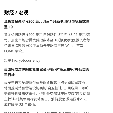
财经 / 宏观
现货黄金失守 4200 美元创三个月新低,市场恐慌指数降
至 10
黄金价格跌破 4200 美元,白银跌近 3% 至 63.42 美元/盎
司。加密市场恐慌贪婪指数降至 10(极度恐慌),投资者等
待明日 CPI 数据和下周新任美联储主席 Warsh 首次
FOMC 会议。
知乎 | r/cryptocurrency
美国完成对伊朗报复性空袭,伊朗称"违反主权"并反击美
军目标
美军中央司令部宣布在特朗普授意下对伊朗防空站点、
地面控制站和雷达设施实施"自卫性"打击,回应周一阿帕
奇直升机被击落事件。伊朗外交部称美国空袭"违反伊朗
主权"并对美军目标发动袭击。油价震荡,发达国家石油
库存降至 23 年最低。