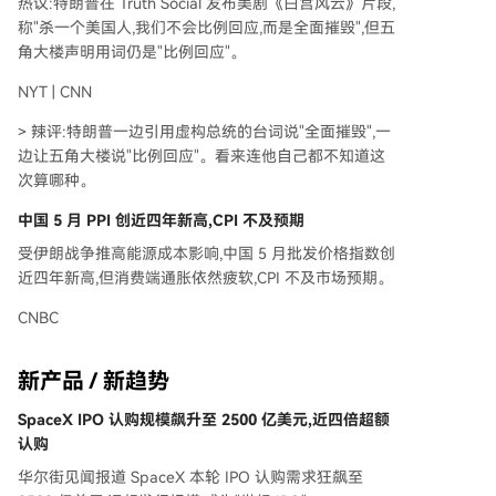
热议:特朗普在 Truth Social 发布美剧《白宫风云》片段,
称"杀一个美国人,我们不会比例回应,而是全面摧毁",但五
角大楼声明用词仍是"比例回应"。
NYT | CNN
> 辣评:特朗普一边引用虚构总统的台词说"全面摧毁",一
边让五角大楼说"比例回应"。看来连他自己都不知道这
次算哪种。
中国 5 月 PPI 创近四年新高,CPI 不及预期
受伊朗战争推高能源成本影响,中国 5 月批发价格指数创
近四年新高,但消费端通胀依然疲软,CPI 不及市场预期。
CNBC
新产品 / 新趋势
SpaceX IPO 认购规模飙升至 2500 亿美元,近四倍超额
认购
华尔街见闻报道 SpaceX 本轮 IPO 认购需求狂飙至