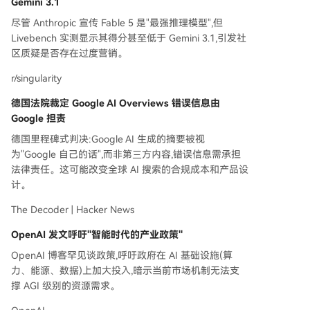
Gemini 3.1
市场波动。中国5月PPI飙升但CPI疲软。 **新产品/
尽管 Anthropic 宣传 Fable 5 是"最强推理模型",但
趋势**：SpaceX IPO获狂热认购。Starlink将硬件
Livebench 实测显示其得分甚至低于 Gemini 3.1,引发社
收费模式改为月租。人形机器人价格因中国供应链
区质疑是否存在过度营销。
量产而大幅下降。 **总结**：当前市场同时反映了
AI叙事从无限增长转向零和博弈，以及地缘冲突风
r/singularity
险加剧的担忧。资本同时在逃离地球（SpaceX）
德国法院裁定 Google AI Overviews 错误信息由
和押注自动化（机器人）两端下注，普通大众则感
Google 担责
到被挤压。
德国里程碑式判决:Google AI 生成的摘要被视
为"Google 自己的话",而非第三方内容,错误信息需承担
法律责任。这可能改变全球 AI 搜索的合规成本和产品设
计。
The Decoder | Hacker News
OpenAI 发文呼吁"智能时代的产业政策"
OpenAI 博客罕见谈政策,呼吁政府在 AI 基础设施(算
力、能源、数据)上加大投入,暗示当前市场机制无法支
撑 AGI 级别的资源需求。