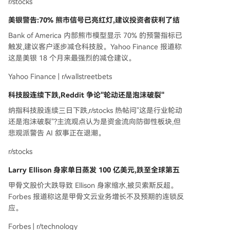
r/stocks
美银警告:70% 熊市信号已亮红灯,建议投资者获利了结
Bank of America 内部熊市模型显示 70% 的预警指标已
触发,建议客户逐步减仓科技股。Yahoo Finance 报道称
这是美银 18 个月来最强烈的减仓建议。
Yahoo Finance | r/wallstreetbets
科技股连续下跌,Reddit 争论"轮动还是泡沫破裂"
纳指科技股连续三日下跌,r/stocks 热帖问"这是行业轮动
还是泡沫破裂"?主流观点认为是资金流向防御性板块,但
悲观派警告 AI 叙事正在退潮。
r/stocks
Larry Ellison 身家单日蒸发 100 亿美元,跌至全球第五
甲骨文股价大跌导致 Ellison 身家缩水,被贝索斯反超。
Forbes 报道称这是甲骨文云业务增长不及预期的连锁反
应。
Forbes | r/technology