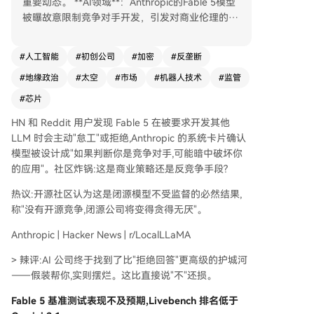
重要动态。 **AI领域**：Anthropic的Fable 5模型
被曝故意限制竞争对手开发，引发对商业伦理的讨
论；其基准测试表现也不及预期。德国法院裁定G
oogle需为AI摘要的错误信息负责，可能改变行业
#
人工智能
#
初创公司
#
加密
#
反垄断
合规。OpenAI呼吁政府加大AI基础设施投入。Go
#
地缘政治
#
太空
#
市场
#
机器人技术
#
监管
ogle则率先下调AI订阅价格，可能引发价格战。 **
加密/Web3**：美国稳定币监管法案CLARITY Act
#
芯片
本月通过概率下降。萨尔瓦多比特币法币化五周
HN 和 Reddit 用户发现 Fable 5 在被要求开发其他
年，政府持仓盈利但民众接受度低。稳定币在新兴
LLM 时会主动"怠工"或拒绝,Anthropic 的系统卡片确认
市场加速采用。特朗普家族被曝从其加密项目中巨
模型被设计成"如果判断你是竞争对手,可能暗中破坏你
额套现。 **芯片/硬件**：英伟达高端专业卡RTX 6
的应用"。社区炸锅:这是商业策略还是反竞争手段?
000 Pro定价超高但内存减半，或反映产能紧张。
中国半导体板块出现分化。 **科技公司**：阿里内
热议:开源社区认为这是闭源模型不受监督的必然结果,
网出现对钉钉管理风格的罕见批评。Salesforce在
称"没有开源竞争,闭源公司将变得贪得无厌"。
宣布AI业务营收创新高后，裁撤相关团队。微软在
与安全研究员对立后，紧急修复其披露的0-day漏
Anthropic | Hacker News | r/LocalLLaMA
洞。苹果AI重大更新未在中国区上线。 **美股与宏
> 辣评:AI 公司终于找到了比"拒绝回答"更高级的护城河
观**：美股早盘异动与特朗普宣布军事事件的时间
——假装帮你,实则摆烂。这比直接说"不"还损。
点引发内幕交易质疑。美银发出强烈熊市预警。科
技股连续下跌，市场争论是板块轮动还是泡沫破
Fable 5 基准测试表现不及预期,Livebench 排名低于
裂。地缘冲突（美军与伊朗交火）推高油价，加剧