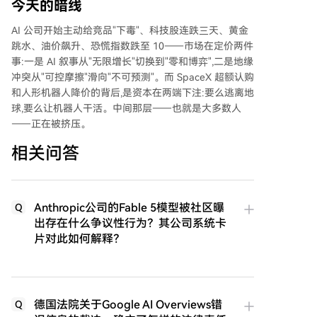
今天的暗线
AI 公司开始主动给竞品"下毒"、科技股连跌三天、黄金
跳水、油价飙升、恐慌指数跌至 10——市场在定价两件
事:一是 AI 叙事从"无限增长"切换到"零和博弈",二是地缘
冲突从"可控摩擦"滑向"不可预测"。而 SpaceX 超额认购
和人形机器人降价的背后,是资本在两端下注:要么逃离地
球,要么让机器人干活。中间那层——也就是大多数人
——正在被挤压。
相关问答
Anthropic公司的Fable 5模型被社区曝
Q
出存在什么争议性行为？其公司系统卡
片对此如何解释？
德国法院关于Google AI Overviews错
Q