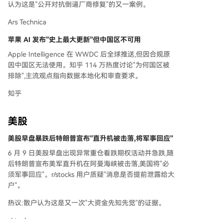
认为这是"公开对抗倒逼厂商修复"的又一案例。
Ars Technica
苹果 AI 发布"史上最大更新"但中国区不可用
Apple Intelligence 在 WWDC 后全球推送,但因合规原
因中国区无法使用。知乎 114 万热度讨论"为何国区被
排除",主流观点指向数据本地化和审查要求。
知乎
美股
美股早盘暴跌后特朗普宣布"直升机被击落,将军事回应"
6 月 9 日美股早盘出现异常重仓看跌期权活动并急跌,随
后特朗普宣布美军直升机在阿曼海峡被击落,美国将"必
须军事回应"。r/stocks 用户质疑"消息是否提前泄露给大
户"。
热议:散户认为这是又一次"大资金先知先觉"的证据。