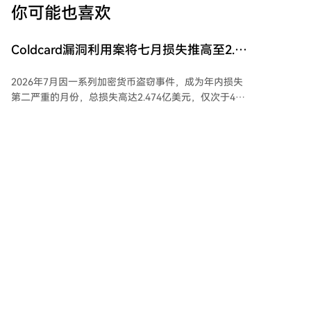
你可能也喜欢
Coldcard漏洞利用案将七月损失推高至2.47
亿美元，成为2026年第二糟糕的月份
2026年7月因一系列加密货币盗窃事件，成为年内损失
第二严重的月份，总损失高达2.474亿美元，仅次于4月
的6.44亿美元。这一数字远超6月（7500万美元）和5月
（6000万美元）的损失。 本月最大的安全事件是
cointelegraph
4分钟前
Coldcard硬件钱包漏洞，导致至少1亿美元的比特币从
7300个钱包中被盗。据Galaxy Digital分析，攻击至少
分三波进行，且可能存在第四波，可能使总损失升至约
1.3亿美元。此事件凸显了即使冷存储也无法完全消除技
a16z Crypto：Marc Andreessen 与 Chris
术风险。 其他显著的7月攻击事件包括：去中心化金融
Dixon 解读《CLARITY 法案》为何刻不容
协议Bonzo Lend损失900万美元；基于Cardano的钱包
《CLARITY 法案》旨在为美国加密资产市场建立一套明
缓
SecondFi损失260万美元；基于Arbitrum的永续交易所
确的联邦监管框架，以结束当前监管模糊、阻碍创新且
AFX损失2400万美元；以及Verus Ethereum Bridge损
使消费者暴露风险的状态。该法案将清晰划分SEC与
失750万美元。
CFTC的监管职责，要求加密交易平台等中介机构注册并
marsbit
48分钟前
遵守类似传统金融市场的审计、信息披露、客户资产保
护及反欺诈规则，从而防止类似FTX的灾难重演。 法案