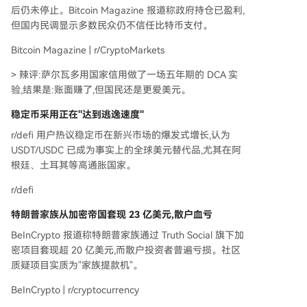
后仍未停止。Bitcoin Magazine 报道称政府持仓已盈利,
但国内民调显示多数民众仍不信任比特币支付。
Bitcoin Magazine | r/CryptoMarkets
> 辣评:萨尔瓦多用国家信用做了一场五年期的 DCA 实
验,结果是:账面赚了,但国民还是更爱美元。
稳定币采用正在"达到逃逸速度"
r/defi 用户热议稳定币在新兴市场的爆发式增长,认为
USDT/USDC 已成为事实上的全球美元替代品,尤其在阿
根廷、土耳其等高通胀国家。
r/defi
特朗普家族从加密帝国套现 23 亿美元,散户血亏
BeInCrypto 报道称特朗普家族通过 Truth Social 旗下加
密项目套现超 20 亿美元,而散户投资者普遍亏损。社区
质疑项目实质为"家族提款机"。
BeInCrypto | r/cryptocurrency