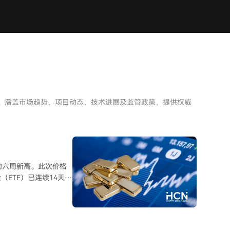
析。潘盖市场趋势、项目动态、技术进展及监管政策，提供权威
来的六周新高。此次价格
ETF）已连续14天录
亿元人民币（约合56亿
F的参与度也在增加，支