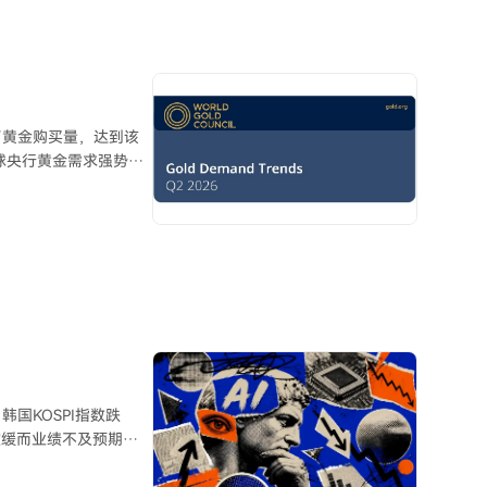
信号。分析师强调，若
。当前情况与2022-
后，仍需等待新资本加
了黄金购买量，达到该
球央行黄金需求强势复
2%。这一复苏主要得益于
缓。 第二季度
至700吨的目标。中国
官方储备达2346吨。
持黄金。乌兹别克斯
售速度则有所放缓。尽
大量销售，上半年央行
势有望持续。
国KOSPI指数跌
幅放缓而业绩不及预期。
式相似但基本面仍健