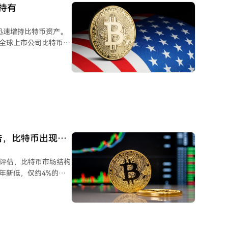
化策略，旨在减少对传统
持有
 分析认为，
年第二季度的净购金量创
正迅速增持比特币资产。
还是仅反映了现有机构
占全球上市公司比特币总
期可信度的关键问题。
显著的是，这一购买量
表明机构需求正日益影
。能源、科技和金融等
态产生影响。他们特别
产量下降后，继续保持
报告，比特币出现显
成投资建议。
.的最新评估，比特币市场结构
年新低，仅约4%的比
升至52.5%，接近
者手中加速流向长期持有
”锁定，并未在市场上