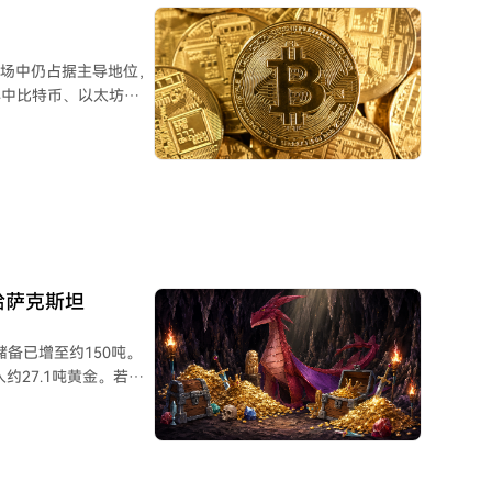
连续20个月增持黄金，
，在当前环境下，中国
市场中仍占据主导地位，
，其中比特币、以太坊、
产。 比特币价格
化特性、缺乏统一监
：限量发行、流动性、
来维护网络运行，同时
易费用、网络负载及挖
00亿美元。
过哈萨克斯坦
物黄金储备已增至约150吨。
约27.1吨黄金。若将
年上半年的净购买量将位
现下跌，但XAU₮的持有