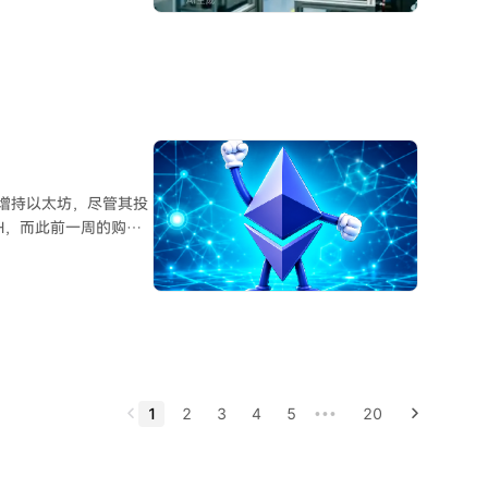
价格暴涨，尤其是AI服
潮
加资本开支。新产能预
M价格涨幅已开始收窄，
一高利润市场的技术追赶
的高估值已充分反映景
应对策略。
s）持续增持以太坊，尽管其投
TH，而此前一周的购买
期购买仍在继续。公司坚
务转向使其从开采比特币
来，公司持续增加其持
平均购买成本几乎是市
1
2
3
4
5
20
•••
供应量的5%。这一目标要
成为以太坊最大的持有者