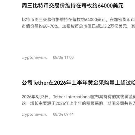
对黄金ETF的需求保持强劲。此外，中国人民银行截至6月已
周三比特币交易价维持在每枚约64000美元
累计购买82吨，持续对市场情绪产生积极影响。分析师预计
市场对黄金的需求将进一步增长。
比特币周三交易价格维持在每枚约64000美元，在加密货币
市值份额约60-70%。加密货币总市值已超过3.2万亿美元
USDT、Solana、BNB Chain和狗狗币是交易量与市值领先的主要资
由交易所的供求平衡决定，其高度波动性源于市场的去中心
管、参与者情绪及投机需求。价格波动的主要影响因素包括
技术更新、新闻事件、监管政策、禁令以及挖矿成本。 作为一种基于区块链和点对
cryptonews.ru
08/06 11:00
点网络的支付系统，比特币通过矿工验证交易并打包成区块
产生新币。这种模式减少了对中心化中介的依赖，但存在交
矿成本波动等局限。2023年加密货币市场日均交易额约为30
公司Tether在2026年上半年黄金采购量上超
2026年8月3日，Tether International宣布其持有的实
这一增长主要源于2026年上半年的积极采购，期间公司共购入
此采购量与世界黄金协会的央行排名相比，Tether在2026
cryptonews.ru
08/04 09:44
列全球第三，仅次于波兰和中国，并超过了哈萨克斯坦。 公司发行的黄金支持代币
XAU₮覆盖了约22吨黄金储备。尽管2026年第二季度金价出
量仍增长了约9.5%，显示出市场对代币化黄金的持续需求。 作为主要发行美元稳定