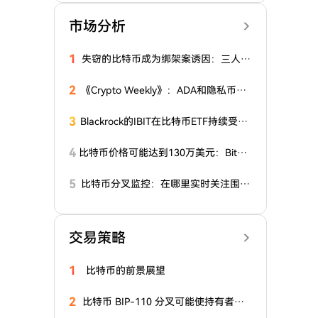
市场分析
1
失窃的比特币成为绑架案诱因：三人面
临最高20年监禁
2
《Crypto Weekly》：ADA和隐私币表
现最佳，而XRP下跌
3
Blackrock的IBIT在比特币ETF持续受欢
迎背景下筹集了4.79亿美元
4
比特币价格可能达到130万美元：Bitwis
e的Matt Hougan期待数万亿美元机构
资金
5
比特币分叉监控：在哪里实时关注围绕
BIP-110的链分叉动态
交易策略
1
比特币的前景展望
2
比特币 BIP-110 分叉可能使持有者面
临重复攻击风险