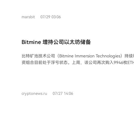
DRAM价格走势高度吻合，近期利润暴增的核心驱动力是产品
务器需求激增导致HBM产能倾斜，通用DRAM供给紧张所致。 然而，行业扩产浪
marsbit
07/29 03:06
已然掀起，三星、SK海力士、美光及长鑫自身均计划大幅增
计在未来两到三年集中释放，可能扭转供需关系。目前DRA
机构预测2028年前后行业或进入下行通道。长鑫在HBM这
进度，将成为其能否穿越周期的关键。 长鑫科技是中国半导体产业的重要突破，兼
Bitmine 增持公司以太坊储备
具成长股（国产替代、AI红利）和周期股的双重属性。当前
气预期。投资者需清醒认识其周期本质，思考周期退潮时的
比特矿池技术公司（Bitmine Immersion Technologie
资组合目前处于浮亏状态。上周，该公司再次购入9946枚E
量略低。然而，对比一个月前，单次购买规模已显著下降。 今年六月，Bitmine曾斥
资买入超过52,000枚ETH。此后虽然增持强度减弱，但定
持一项战略，即让以太坊成为其企业储备资产的核心。 该积累计划始于2025年6月
30日。在此之前，Bitmine主要以比特币矿工闻名。此次业
cryptonews.ru
07/27 14:06
转变为构建以以太坊为基础的大型储备资产。自计划启动以
仓，并不关注市场的短期波动。 最近一次购买后，Bitmine的以太坊储备已达到580
万枚。然而，其投资组合的当前市值仍低于累计投入成本，
场价的两倍，因此持仓仍处于亏损状态。 尽管如此，未实现的亏损并未阻止
Bitmine。公司仍计划在其资产负债表上集中持有以太坊总
求未来继续大规模增持，而目前已积累的数量已使Bitmine