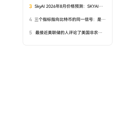
3
SkyAI 2026年8月价格预测：SKYAI能
否守住突破？
4
三个指标指向比特币的同一信号：是牛
市还是熊市趋势？
5
最接近美联储的人评论了美国非农就
业数据！