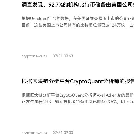
币USDT的公司，Tether大幅增持黄金被视为一种资产多元
调查发现，92.7%的机构比特币储备由美国公司
美元资产和美国国债的依赖，并巩固其在代币化大宗商品市场的地位。
Tether的购金行为契合了当前宏观趋势：各国央行在2026
根据Unfolded平台的数据，在美国证券交易所上市的公司
下季度新高。然而，代币化黄金能否成为独立的需求渠道，
目前，这些美国上市公司持有的比特币总量已达124万枚，
趋势，其物理储备的保管与审计透明度，仍是影响XAU₮长
持有量的92.7%。 数据显示，美国公司在机构持有比特币方面占据绝对主导地位。
过去12个月中，在美上市公司共增持了51万枚比特币。尤为
远超同期矿工新生产的比特币数量，前者是后者的三倍多，
响比特币的供应格局。 近年来，以微策公司（MicroStrategy）为代表的机构加速购
cryptonews.ru
07/31 09:43
买比特币，促使众多企业将这一数字资产纳入其资产负债表
行业的许多上市公司也开始将比特币视为长期的储备资产。 分析师指出，强烈的机
构购买行为可能减少流通中的比特币数量，并对长期价格动
强调，如果机构需求，尤其是在比特币“减半”事件导致新币
根据区块链分析平台CryptoQuant分析师的
当前水平，供需平衡可能会进一步趋紧。 *本文不构
著看涨信号！详情如下
根据区块链分析平台CryptoQuant分析师Axel Adler Jr
正发生显著变化：短期投机者持有比例已降至23.5%，创下近
特币历史时期低于当前水平。与此同时，长期投资者持有比例上
2018年55%的历史峰值。数据显示，比特币正从短期投资
者。 分析师指出，短期投资者占比下降意味着市场投机活动减弱，新资本流入有
限。而长期投资者占比上升则表明大量比特币被“坚定持有者
cryptonews.ru
07/31 09:00