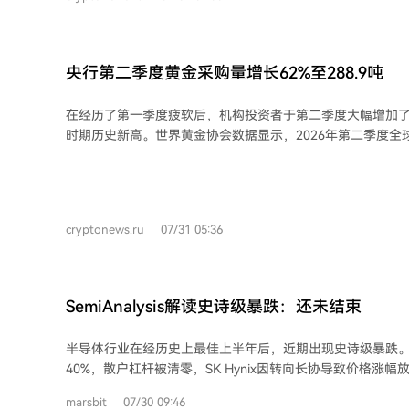
频繁交易。不过，这种结构性变化本身并不直接等同于看涨
市场需求未能显著复苏，低交易活跃度可能持续，价格仍将承压
2023年熊市底部阶段有相似之处，当时长期投资者占比上升
速流入才能推动价格回升。
央行第二季度黄金采购量增长62%至288.9吨
在经历了第一季度疲软后，机构投资者于第二季度大幅增加
时期历史新高。世界黄金协会数据显示，2026年第二季度全
苏，净购金量达288.9吨，较2025年同期的177.9吨增长6
波兰央行和中国人民银行的增持，以及土耳其和俄罗斯央行的销售放
最大的买家是波兰国家银行，增持51吨，以达成其黄金储备增
人民银行则实现了自2023年第四季度以来的最大购金量，使其
cryptonews.ru
07/31 05:36
报告同时指出，中国可能通过未申报的伦敦进口渠道秘密增
坦、哈萨克斯坦、约旦和捷克等国央行也贡献了当季需求。 另一方面，俄罗斯央行
成为最大卖家，售出22吨以弥补联邦预算赤字。土耳其的销
管第二季度表现强劲，但由于土耳其、俄罗斯和阿塞拜疆的
SemiAnalysis解读史诗级暴跌：还未结束
总购金量降至345吨，为2022年以来最低水平。 世界黄金协会调查显示，89%的央
行预计未来12个月内将继续增加黄金储备，表明这一增持趋
半导体行业在经历史上最佳上半年后，近期出现史诗级暴跌。韩
40%，散户杠杆被清零，SK Hynix因转向长协导致价格涨
分析将此轮行情与1980年代中国台湾泡沫类比，认为行为模
marsbit
07/30 09:46