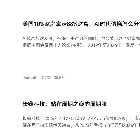
康。 核心争议在于“AI需求到底有多大”。一方认为需求强劲，例如某公司引入AI编
码代理后，用户数与用量均增10倍，整体AI支出暴涨100倍
计算，但需求是“万亿问题”，存在巨大不确定性。更关键的是，遵循s
加芯片供给，将面临电工短缺、资本瓶颈、许可审批等物理和制度
美国10%家庭拿走88%财富，AI时代蛋糕怎么分
出，超大规模云厂商今年发债规模达4500亿美元，资金主要
后者池子正在萎缩。此外，数据中心建设还受制于电工等专业人才短
AI技术加速发展，在提升生产力的同时，也显著加剧了财富
周期，其模式总是重复：短缺时双重下单、疯狂扩产；需求
根据中国金融四十人论坛的报告，2019年至2026年一季度
致价格暴跌。 AI的政治风险也被提及，它可能在中期选举中成为生活成本等议题的
富大幅增长，尤其是在2023年AI带动股价上涨后。然而，
替罪羊。 最终，文章提出一个根本性问题：整个AI生态系统可能面临“五万亿投资，
10%的家庭攫取了其中约88%的份额，而后50%的家庭仅获
五百亿收入”的失衡风险，巨额资本开支需要极高的普及率和
支配收入分化加剧。 研究指出，类似历史上工业革命后的“恩格斯停顿”，AI发展初
径正在变窄。
期可能经历工资停滞、资本收益走高、不平等扩大的阶段。A
marsbit
07/30 00:56
响分配：资本投入替代劳动力，降低劳动收入份额；导致就业
赋能而部分人被替代；技能与数字鸿沟固化阶层；以及通过
等。 这种分配失衡会抑制社会总需求，因为劳动者的边际消费倾向高于资本所有
者。当前中国经济已呈现“供强需弱”特征，若分配问题加剧
长鑫科技：站在周期之巅的周期股
性。 为此，专家建议采取三重策略：一是防御，通过完善社会保障和反垄断来缓冲
冲击；二是赋能，改革教育体系，培养劳动者与AI协同的能
长鑫科技于2026年7月27日以3.28万亿元市值登陆A股，上市
通过税收、数据共享等方式，让技术红利更广泛地惠及社会
绩在两年内实现惊天逆转，从2023年亏损163亿元到2026年
享的AI红利分配机制，以缓解不平等并提振需求。
亿元，这主要归因于DRAM行业的强周期属性。 DRAM行业因其产品高度标准化和
产能建设滞后，固有地呈现约三到四年一轮的剧烈周期波动