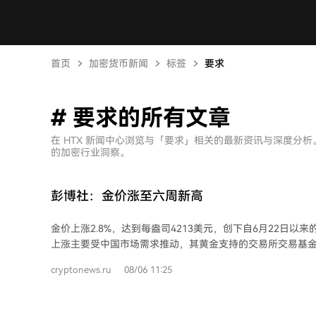
首页
加密货币新闻
标签
要求
# 要求的所有文章
在 HTX 新闻中心浏览与「要求」相关的最新资讯与深度分
的加密行业洞察。
彭博社：金价涨至六周新高
金价上涨2.8%，达到每盎司4213美元，创下自6月22日以
上涨主要受中国市场需求推动，其黄金支持的交易所交易基金（
得资金流入。 世界黄金协会数据显示，尽管6月全球黄金ETF遭遇有记录以来最严重
cryptonews.ru
08/06 11:25
的月度资金流出，但上半年中国黄金ETF资金流入额仍达400
美元），为历史同期第二高水平。机构投资者对中国黄金ET
撑了此类产品的需求。 分析指出，在地缘政治和经济不确定性上升的背景下，市场