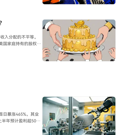
。另一方则担忧，供给可
caling laws增
限制。 文章指
？
来自退休金和年金，而
缺。 关于内存
和收入分配的不平等。
一旦放缓，产能过剩导
，美国家庭持有的股权财
财富增长高度集中，前
得约1%。这导致居民可
收入增长才能匹配，路
I主要通过四种机制影
“K型”分化，部分人被
资产增值放大财富不平
，可能影响增长可持续
力；三是再平衡，探索
首日暴涨465%。其业
，例如考虑建立全民共
上半年预计盈利超500
。长鑫的业绩曲线与