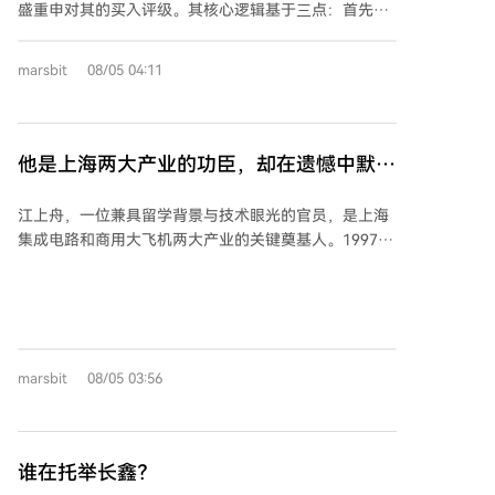
盛重申对其的买入评级。其核心逻辑基于三点：首先，
现了发展。 如今，福建晋华已恢复运营，产能逐步提
预计2027年HBM（高带宽内存）将重新提价，混合平均
升，但最大的遗憾是错过了产业黄金期。其经历成为中
售价有望升至约2.9美元/Gb，以重新确立其对传统
国存储产业直面国际知识产权壁垒和供应链风险的深刻
marsbit
08/05 04:11
DRAM的溢价，提升利润弹性。其次，客户正通过3至5
一课，为后来者提供了宝贵经验。
年的长期供货协议锁定产能，并附有预付款、价格保护
等条款，这有助于降低行业盈利波动，提高未来收入和
利润的可见性。最后，行业供应商及主要客户库存仍处
他是上海两大产业的功臣，却在遗憾中默默
低位，降低了周期短期内突然反转的风险。 报告也指
离世
出，AI服务器带来的企业级SSD需求将有力支撑NAND
江上舟，一位兼具留学背景与技术眼光的官员，是上海
市场，预计中期供给增速仍可能低于需求增速。同时，
集成电路和商用大飞机两大产业的关键奠基人。1997年
尽管面临长鑫存储扩产等供给变量，但由于技术差距和
担任上海市经委副主任后，他力排众议，在行业普遍保
地缘限制，其短期内难以实质性改变全球存储，尤其是
守规划时，大胆提出上海要在“十五”期间建设十条8英
高端HBM的供需紧张格局。 高盛认为，HBM提价、长
寸芯片生产线，远超全国“两条”的主流意见。他推动规
协锁量和低库存共同作用，可能使本轮存储周期比以往
划张江微电子开发区，亲自招揽张汝京等顶尖人才，并
更稳定。但风险依然存在，包括AI需求不及预期、长协
创新利用外资模式，助力中芯国际快速建成投产，使上
条款执行不力，以及成熟制程供给扩张带来的价格压
marsbit
08/05 03:56
海迅速集聚了18条产线。同时，他还邀请专家尹志尧创
力。
办中微公司，突破刻蚀设备技术。 2003年，已确诊肺
癌的江上舟出任国家重大专项论证组组长，顶住“造不如
买”的争议，历经三年论证，力主将大飞机列入国家重大
谁在托举长鑫？
科技专项，为C919项目立项奠定了坚实基础。 江上舟