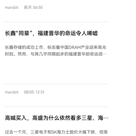
期似已见顶，但基本面（如存储价格、毛利率、云厂商
marsbit
前天 06:50
订单）的见顶信号尚未被数据证实。文章指出，参考英
伟达在毛利率见顶后的横盘历程，存储板块在经历过去
一年毛利率从50%飙升至80%、股价大幅上涨后，很难
再复制相同涨幅。真正的抄底时机应等待毛利率回落、
长鑫“同辈”，福建晋华的命运令人唏嘘
预期触底、估值充分调整之后。 在基本面见顶信号明确
落地前，板块预计将在区间内剧烈波动，方向不明。此
长鑫存储的成功上市，标志着中国DRAM产业迎来高光
时不建议满仓梭哈。投资者可考虑利用期权等工具以有
时刻。然而，与其几乎同期起步的福建晋华却命运迥
限成本参与波动，或用两融功能在底部信号确认后放大
异。2016年，两家公司同在国家政策支持下，肩负突破
布局。当前阶段需保持谨慎，等待更明确的基本面转折
国产DRAM的使命，投入巨资建设12英寸晶圆厂。 福建
信号出现。
晋华早期选择与台湾联华电子合作，以期快速获得技
术。但2017年，美光以窃取商业机密为由起诉联华电子
与福建晋华。2018年，美国商务部将福建晋华列入“实
marsbit
08/05 12:31
体清单”，导致其关键设备、技术和软件支持被切断，联
华电子也暂停合作。随后数年，福建晋华深陷法律纠
纷，虽最终于2023年底与美光达成全球和解，并获法院
裁定未窃密，但已错过关键发展窗口。 反观长鑫，其注
高喊买入，高盛为什么依然看多三星、海力
重自主研发与知识产权布局，通过授权获得奇梦达专
士
利，并受益于国内产业链的逐步成熟。尽管长鑫也面临
过去一个月，三星电子和SK海力士股价大幅下跌，但高
美国的潜在制裁压力，但其在DRAM市场回升周期中实