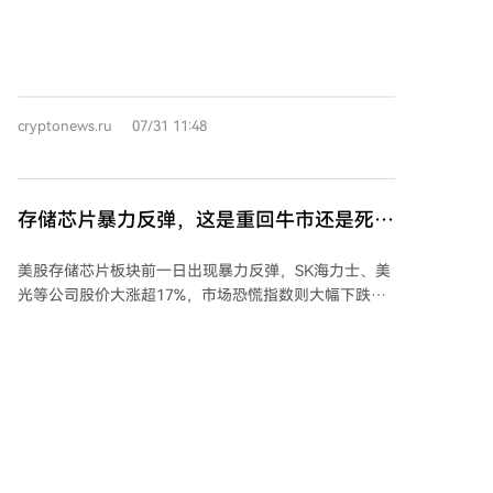
过去两周的抛售中录得创纪录反弹。 主要加密货币价格
几无变动。以太坊交易价格为1,907美元，XRP为1.08美
元，Solana为74美元，狗狗币为0.07美元。BNB是例
外，日内上涨3%至590美元，成为唯一周内显著上涨的
主要加密货币。 周度表现仍然疲软，多个加密货币指数
cryptonews.ru
07/31 11:48
出现下跌。 相比之下，股市剧烈转向。韩国Kospi指数
飙升17%，从导致其较6月峰值下跌逾40%的三日暴跌中
反弹。三星和SK海力士股价涨超23%，台积电涨10%，
芯片制造商成为亚洲市场整体上涨的主要推动力。 比特
存储芯片暴力反弹，这是重回牛市还是死猫
币在7月曾紧密跟随芯片股走势，但此次却未参与股市
反弹？
的反弹。此外，一起影响部分比特币钱包的大规模安全
美股存储芯片板块前一日出现暴力反弹，SK海力士、美
漏洞也未对价格产生影响。 汇市方面，日元走软，部分
光等公司股价大涨超17%，市场恐慌指数则大幅下跌。
回吐了周四兑美元创下的两年多最大涨幅。在日本央行
此次反弹由多重因素驱动：一是韩国当局评估卖空禁令
如预期维持利率不变后，日元继续下跌。国债随美元上
并提供政策托底；二是韩国市场杠杆资金已大幅出清近
涨，而油价延续跌势。
七成，抛压有所缓和；三是美国通胀降温叠加微软财报
强劲（Azure年营收首破千亿美元），证实AI需求并未
减弱，提振了市场情绪并引发空头回补。 但反弹前景仍
marsbit
07/31 08:16
存隐忧：日本通胀加速可能促使央行进一步加息，这将
推高全球套利交易成本，限制反弹空间。此外，存储芯
片的供给周期和高利润能否持续，仍需观察后续订单价