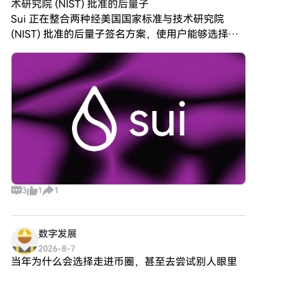
术研究院 (NIST) 批准的后量子
追逐近期强势标的。行业机会可能更多集中于极少数能
使用您HTX账户余额中的资金进
Sui 正在整合两种经美国国家标准与技术研究院
产生现金流、并通过机制（如回购）回馈持有者的资
行无缝交易。第三方购买：探索
(NIST) 批准的后量子签名方案，使用户能够选择性
产。
诸如Google Pay或Apple Pay等
地采用从现有恢复短语派生的量子安全密钥。 根据
流行支付方法以增加便利性。
C2C购买：在HTX平台上直接与
其最新公告，该区块链网络将添加 ML-DSA-65 作
其他用户交易。HTX场外交易台
（OTC）购买：为大量交易者提
供个性化服务和竞争性汇率。第
三步：存储您的Push
Protocol（PUSH）购买完您的
Push Protocol（PUSH）后，将
其存储在您的HTX账户钱包中。
您也可以通过区块链转账将其发
送到其他地方或者用于交易其他
3
1
1
加密货币。第四步：交易Push
Protocol（PUSH）在HTX的现货
市场轻松交易Push
数字发展
Protocol（PUSH)。访问您的账
2026-8-7
户，选择您的交易对，执行您的
当年为什么会选择走进币圈，甚至去尝试别人眼里
交易，并实时监控。HTX为初学
的“偏门”？ 其实答案很简单。年轻的时候我没有太
者和经验丰富的交易者提供了友
多选择。那时候不只是币圈，凡是听起来有机会、
好的用户体验。
评论
点赞
分享
能改变收入结构的方向，我基本都研究过。 互联网