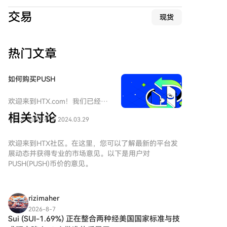
顶后不断萎缩。截至2026年6月，市值高于2.5亿美元的
交易
现货
代币仅剩102个，不足2021年峰值时的三分之一。 研究
发现，代币的表现持续恶化。后续批次的代币下跌速度
更快、幅度更深。例如，上市满24个月时，2024年批次
热门文章
中86%的代币相对入场价下跌超90%，而2020年批次该
比例仅为18%。同时，代币的上涨潜力急剧收缩。2020
年批次代币价格中位数曾最高涨至入场价的5.1倍，而
如何购买PUSH
2023年之后批次的代币价格中位数从未超过其达标价
格，非对称的收益风险特征基本消失。 在极少数跑赢比
欢迎来到HTX.com！我们已经让
特币的代币中，中心化交易所（CEX）代币占比异常突
购买Push Protocol（PUSH）变
相关讨论
出。在长期跑赢样本中，交易所代币占比高达32%，而
1.5k人学过
发布于 2024.03.29
得简单而便捷。跟随我们的逐步
其仅占长期总样本的2.1%，胜率显著高于其他类别。这
指南，放心开始您的加密货币之
类资产通常拥有持续的手续费现金流和回购销毁机制。
旅。第一步：创建您的HTX账户
欢迎来到HTX社区。在这里，您可以了解最新的平台发
使用您的电子邮件、手机号码注
此外，市场因子分析显示，自2022年后，动量效应发生
展动态并获得专业的市场意见。以下是用户对
册一个免费账户在HTX上。体验
PUSH(PUSH)币价的意见。
反转。过去三个月表现最好的代币，其后续表现反而显
无忧的注册过程并解锁所有平台
著差于表现最差的代币，高动量与高波动率成为后续表
功能。立即注册第二步：前往买
现不佳的预测指标。 报告结论指出，对于二级市场投资
币页面，选择您的支付方式信用
者而言，比特币应作为默认业绩基准，广泛配置山寨币
rizimaher
卡/借记卡购买：使用您的Visa或
的历史表现远不如直接持有比特币。投资代币需认识到
2026-8-7
Mastercard即时购买Push
Sui (SUI-1.69%) 正在整合两种经美国国家标准与技
近乎归零是常态结果，并应谨慎对待新上线项目，避免
Protocol（PUSH）。余额购买：