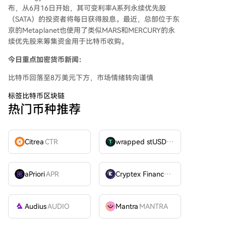
布，从6月16日开始，其可变利率A系列永续优先股
（SATA）的投资者将每日获得股息。最近，总部位于东
京的Metaplanet也使用了类似MARS和MERCURY的永
续优先股来筹集资金用于比特币收购。
今日重点加密货币新闻：
比特币回落至8万美元下方，市场情绪转向谨慎
标签
比特币区块链
热门币种推荐
Citrea
CTR
wrapped stUSDT
WSTUSDT
aPriori
APR
Cryptex Finance
CTX
Audius
AUDIO
Mantra
MANTRA