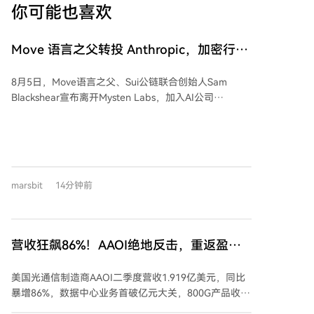
你可能也喜欢
Move 语言之父转投 Anthropic，加密行业
正在批量失去守门人
8月5日，Move语言之父、Sui公链联合创始人Sam
Blackshear宣布离开Mysten Labs，加入AI公司
Anthropic从事防御性安全研究。Blackshear在Meta期
间为Libra项目设计了Move语言，后将其带入Sui公链。
他的离开是加密行业核心人才流向AI领域的一个缩影。
类似案例不断出现：以太坊基金会前联席执行总监
Tomasz Stańczak、OpenSea前CTO Alex Atallah等多
marsbit
14分钟前
名加密行业“守门人”——即定义生态安全与方向的核心
技术领袖——均已转投AI领域。驱动因素之一是AI工具
（如Claude）展现出解决复杂技术问题的惊人能力，让
技术专家深感“新世界”的到来。 数据印证了趋势：
营收狂飙86%！AAOI绝地反击，重返盈
2025年初至3月，加密项目GitHub周代码提交量骤降
利，AI光模块“爆单”下的最大黑马？
75%，活跃开发者减少近半。与此同时，全球VC资金大
美国光通信制造商AAOI二季度营收1.919亿美元，同比
幅流向AI，仅OpenAI和Anthropic就占据了上半年融资
暴增86%，数据中心业务首破亿元大关，800G产品收入
额的40%以上，加密行业融资额相形见绌。 人才与资本
环比翻倍。更关键的是，1.6T产品即将完成客户认证并
撤离之际，加密行业安全风险却在加剧。7月底，