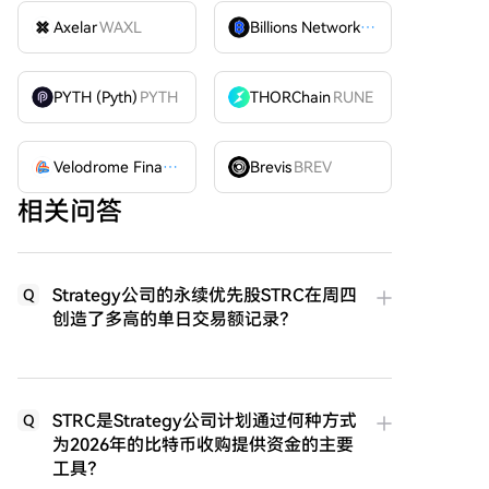
Axelar
WAXL
Billions Network
BILL
PYTH (Pyth)
PYTH
THORChain
RUNE
Velodrome Finance
VELODROME
Brevis
BREV
相关问答
Strategy公司的永续优先股STRC在周四
Q
创造了多高的单日交易额记录？
STRC是Strategy公司计划通过何种方式
Q
为2026年的比特币收购提供资金的主要
工具？