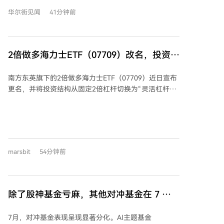
启动出货，管理层描绘的2027年中路径显示，数据中心
Coldcard硬件钱包曝出潜伏五年的漏洞，造成约7000万
华尔街见闻
41分钟前
收发器月收入或达4.71亿美元。需求端已不是问题——
美元损失。事后有开发者用Claude Code在8分钟内就定
客户订单超出供应能力20%至40%，产能能否按时兑现
位了问题。这凸显了行业面临的悖论：AI驱动的威胁日
才是问题。
益复杂，而原本设计安全边界的核心人才正被AI行业吸
2倍做多海力士ETF（07709）改名，投资者
引走。未来若缺乏深度理解系统的“守门人”把关，仅依
赖AI进行开发和审计，可能埋下更大的安全隐患。在期
还有回本希望吗？
待牛市回归之前，行业或许更应思考：如何守住下一只
南方东英旗下的2倍做多海力士ETF（07709）近日宣布
黑天鹅。
更名，并将投资结构从固定2倍杠杆切换为“灵活杠杆结
构”，即杠杆倍数可在1.1倍至2倍之间动态调整。这一变
更意味着，在行情不佳时，产品杠杆可能降低，从而减
缓下跌，但也可能拖累反弹时的回升速度。 该产品于
2025年10月以7.8港元上市，在AI浪潮推动下，随SK海
力士股价飙升，至2026年6月一度涨至193.65港元，规
marsbit
54分钟前
模超1300亿港元。然而，随后正股回调导致该ETF暴跌
近87%，价格跌至28.6港元左右，大量投资者深套。 此
次规则调整源于香港证监会7月24日发布的新规，允许
杠杆产品在极端市况下调整目标倍数。文章质疑，此类
除了股神基金亏麻，其他对冲基金在 7 月
重大变更是否遵循了需经持有人大会表决等正规程序，
表现如何？
并指出基金管理人在净值暴涨时收取了高额管理费（累
7月，对冲基金表现呈现显著分化。AI主题基金
计约3.56亿港元），而在暴跌后修改规则，可能主要保