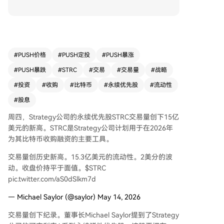
董事长Michael Saylor在社交媒体上提及了该可变
利率A系列永续优先股，其流动性达15.3亿美元，
且在不稀释普通股的情况下为投资者提供11.5%的
股息。 STRC追踪数据显示，基于周四表现，公司
有潜力筹集7.354亿美元，理论上可购买约9,066枚
#
PUSH价格
#
PUSH定投
#
PUSH暴涨
比特币。自3月以来，微策已加速购入比特币，数
#
PUSH暴跌
#
STRC
#
交易
#
交易量
#
战略
量远超2月的缓慢节奏。在当前市场环境不佳、通
过传统方式融资困难的情况下，永续优先股已成为
#
投资
#
收购
#
比特币
#
永续优先股
#
流动性
比特币储备公司增持比特币的热门融资工具。 微
#
股息
策在5月5日的财报电话会议中表示，旨在将Stretc
h打造成“全球最大的信贷工具”。这一策略已被其
周四，Strategy公司的永续优先股STRC交易量创下15亿
他比特币储备公司效仿，例如Strive宣布其类似产
美元的新高。STRC是Strategy公司计划用于在2026年
品将自6月16日起每日派息，东京的Metaplanet也
为其比特币收购融资的主要工具。
通过发行永续优先股为比特币收购募集资金。
交易量创历史新高。15.3亿美元的流动性。2美分的波
动。收盘价持平于面值。$STRC
pic.twitter.com/aS0dSlkm7d
— Michael Saylor (@saylor) May 14, 2026
交易量创下纪录。董事长Michael Saylor提到了Strategy