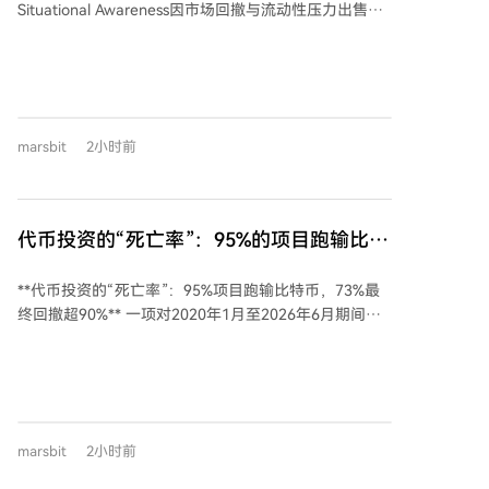
Situational Awareness因市场回撤与流动性压力出售大
障了自身利益，却削弱了高位持有者借助杠杆反弹回本
部分公开股票，其组合价值当月下跌67%。而Citadel的
的希望。事件折射出基金契约精神、规则合理性及投资
侧重股票基金同期上涨14.2%，并接手了部分折价出售
者保护等问题。
的仓位。需要注意的是，单只基金的月度表现受其具体
策略、杠杆和仓位影响，不能简单归因于单笔交易。 在
量化策略领域，部分系统化产品如文艺复兴科技的RIEF
marsbit
2小时前
在7月录得可观涨幅（9.2%），但也有产品如Qube的
Torus策略收跌。媒体报道的有限样本不能代表整个行
业，月度正回报也未必能延续。例如，RIEF虽在7月表
现突出，但其年初至7月末的年内回报仅为4.5%。 不同
代币投资的“死亡率”：95%的项目跑输比特
策略分类指数在7月同样走势不一。据BarclaysHedge预
币，73%最终回撤超90%
估，科技对冲指数下跌3.99%，而可转债套利指数上涨
**代币投资的“死亡率”：95%项目跑输比特币，73%最
1.46%。多策略基金的总体表现也因数据样本和统计口
终回撤超90%** 一项对2020年1月至2026年6月期间、
径不同而存在差异。 总体而言，7月的回报数据揭示了
首次流通市值突破5000万美元的1972个代币的研究显
市场波动下不同策略、不同基金管理人的迥异处境。单
示，加密货币代币投资成功率极低。截至2026年6月，
月表现犹如快照，需结合具体策略背景和更长期业绩进
仅有4.1%的代币表现跑赢比特币，拥有至少24个月历史
行审视，不宜笼统得出行业整体兴衰的结论。
的代币中，该比例更是降至1.7%。样本代币从达标时点
算起的收益中位数亏损达97%，73%的代币最终价格从
marsbit
2小时前
高点回撤超过90%。 市场结构呈现金字塔形态：小市值
代币数量持续扩张，而大市值代币阵营自2021年11月见