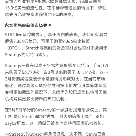
公司的可变利率A系列永续弹性优先股，该股票拥有
15.3亿美元的流动性。在不稀释普通股的情况下，弹性
优先股允许投资者获得11.5%的股息。
永续优先股获得市场关注
STRC.live追踪器显示，基于周四的表现，该公司有潜力
筹集7.354亿美元，可用于购买9,066枚比特币
（BTC）。Stretch筹集到的资金可能会也可能不会用于
Strategy的比特币购买。
Strategy一直在以高于平常的速度购买比特币，自4月以
来购买了56,770枚，自3月以来购买了101,147枚。这与
2月份购买速度慢于平常的情况形成对比。在当前市场
低迷、通过高级可转换债券和按市价发行股票筹集资金
变得更加困难的情况下，永续优先股已成为比特币国库
机构购买更多比特币的热门机制。
在5月5日举行的Strategy第一季度财报电话会议上，其
目标是让Stretch成为“世界上最大的信贷工具”，正如
Saylor所言。这一策略已被其他比特币国库机构效仿。
与Strategy的Stretch每月仅派息一次不同，Strive已宣