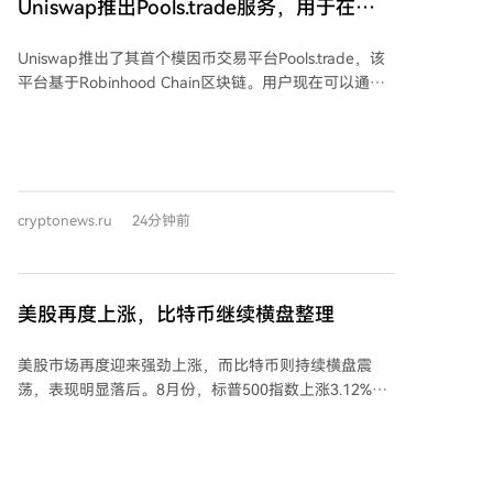
Uniswap推出Pools.trade服务，用于在
Robinhood Chain上启动Meme币
Uniswap推出了其首个模因币交易平台Pools.trade，该
平台基于Robinhood Chain区块链。用户现在可以通过
统一界面创建新代币并进行交易。 Pools.trade允许开发
者通过四小时的众筹启动或即时启动来发行代币，启动
后流动性将自动存入Uniswap v4池并被永久锁定。据
悉，Uniswap不收取单独的启动板费用。每个流动性池
均采用0.25%的标准费用支付给流动性提供者。代币创
cryptonews.ru
24分钟前
建者可以激活一项费用，从每笔交易中获取0.05%，以
此激励他们维持代币的活跃度。 Pools.trade平台出现在
Robinhood Chain上，该链已成为去中心化交易的热门
场所。过去24小时内，该网络的交易额达到5.1997亿美
美股再度上涨，比特币继续横盘整理
元，过去一周的交易额为24.8亿美元。该链上稳定币的
市值为5.9751亿美元，而Uniswap协议的价值约为6975
美股市场再度迎来强劲上涨，而比特币则持续横盘震
万美元。 此前有报道称，Robinhood Chain在活跃钱包
荡，表现明显落后。8月份，标普500指数上涨3.12%，
数量上已跃居第二位，超过了Base和Polygon。
总市值增至创纪录的70.5万亿美元。纳斯达克和道琼斯
指数同样走高，华尔街风险偏好情绪浓厚。 然而，比特
币本月仅微涨约2%，价格徘徊在64,600美元附近，未能
跟随股市步伐。分析认为，美股此轮涨势主要由人工智