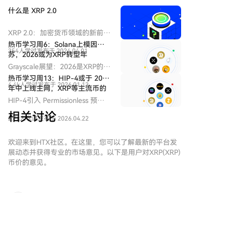
20日应用程序停止运作。 尽管香港证监会早在7月13日
什么是 XRP 2.0
已将该项目列入可疑投资产品名单，越南当局也在2026
年5月警告其可能为金字塔骗局，但许多投资者未予理
XRP 2.0：加密货币领域的新前沿
会。立法会议员吴杰庄估计受害者可能超过千人，并建
XRP 2.0 简介 在不断演变的加密
热币学习周6：Solana上模因复
议政府应有权冻结涉嫌诈骗的加密资产。 此案是香港投
354人学过
发布于 2024.04.01
货币领域，各种新项目不断涌
苏，2026或为XRP转型年
资诈骗上升趋势的一部分，2025年约三分之一的在线投
现，争夺关注和采用。其中一个
Grayscale展望：2026是XRP的转
资诈骗涉及虚拟资产，相关损失达35.8亿港元，同比增
颇具前景的倡议是 XRP 2.0，这
型年，机构时代来临。
热币学习周13：HIP-4或于 2026
是一个旨在利用先进区块链技术
长58.4%。调查仍在进行中，警方将继续与澳门及海外
4.4k人学过
发布于 2026.01.13
年中上线主网，XRP等主流币的
和强大加密方法的新型加密货币
机构合作追踪资金。
规模化落地被关注
HIP-4引入 Permissionless 预测
项目。尽管其名称与 Ripple 的
市场（Prediction Markets）、
XRP 存在一定的相似性，但必须
相关讨论
2.7k人学过
发布于 2026.04.22
Outcome/二元合约、0DTE 期权
指出的是，XRP 2.0 独立运营，
等衍生品，预计 2026 年中上线
专注于提升交易安全性、隐私和
主网。
欢迎来到HTX社区。在这里，您可以了解最新的平台发
可扩展性。随着数字金融领域越
展动态并获得专业的市场意见。以下是用户对XRP(XRP)
来越多地采用去中心化解决方
币价的意见。
案，XRP 2.0 旨在为 web3 和加
密项目的整体扩展做出重要贡
献。 XRP 2.0 是什么？ 从根本上
说，XRP 2.0 是一个旨在创建安
挖矿的小羊
全、去中心化数字货币生态系统
2026-8-6
的加密货币项目。其基础技术将
1220美元的SNDK，你敢抄底吗？ 先看表面：业绩
复杂的区块链原理与前沿的加密