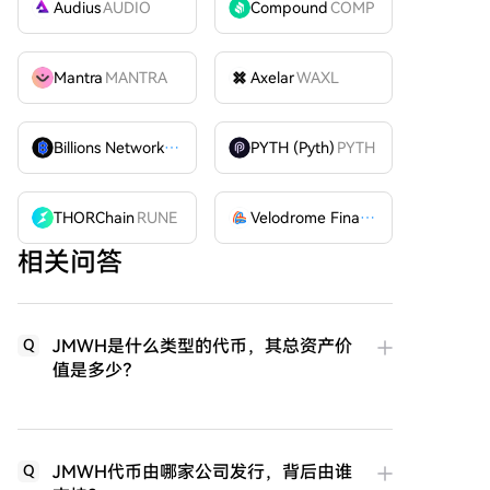
Audius
AUDIO
Compound
COMP
Mantra
MANTRA
Axelar
WAXL
Billions Network
BILL
PYTH (Pyth)
PYTH
THORChain
RUNE
Velodrome Finance
VELODROME
相关问答
JMWH是什么类型的代币，其总资产价
Q
值是多少？
JMWH代币由哪家公司发行，背后由谁
Q