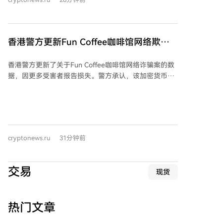
他迷因币池。 与此同时，Robinhood托管的代币化现实
报酬。 JPYC是一种与日元1:1挂钩的数字代币，由日元
世界资产市值已从7月底的约7000万美元增长至1亿美
存款和日本国债支持。此次融资将用于扩展支付系统、
元。
汇款服务及Web3整合。该公司已与Lawson便利店等进
行支付测试。 日本政府正积极推动日元稳定币发展，以
香港警方更新Fun Coffee咖啡馆网络欺诈
平衡当前由美元稳定币主导的市场。国内三大银行及SBI
数据，因更多受害者报告损失
集团也已展开相关测试或发行自有稳定币。JPYC等日元
香港警方更新了关于Fun Coffee咖啡馆网络诈骗案的数
稳定币因支付速度快、成本低的特点，被视为解决物流
据，因更多受害者报告损失。警方承认，该加密货币骗
业劳动力短缺等问题的潜在方案。
局造成的损失可能高于最初估计，更新后的金额达1.04
亿港元（约1300万美元）。此前，香港与澳门等地警方
协同突击搜查，查获约14.7万港元现金、多张银行卡及
涉嫌犯罪所得。 截至8月4日，香港警方收到225宗报
案，涉及约9400万港元损失。之后新增30宗报案，总损
cryptonews.ru
31分钟前
失升至约2.55亿港元。澳门警方记录264宗报案，预估
损失超过1.075亿港元。两地共逮捕8名嫌疑人，年龄在
51至64岁之间，受害者年龄则从32岁到83岁不等，包
交易
现货
括退休人士。 调查显示，Fun Coffee采用典型的金字塔
骗局结构，用新投资者的资金支付早期投资者回报。该
公司自称是价值10亿美元的越南咖啡企业，结合基因工
热门文章
程咖啡等专业术语，通过投资应用程序承诺年回报率高
达197%至278%，并提供推荐奖励。该骗局持续至7月