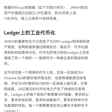
根据RWA.xyz的数据（如下方图片所示），JMWH的总
资产价值现已达到22.29亿美元，较30天前上涨
158.90%，链上记录有19名持有者。
Ledger上的工业代币化
JMWH的重要性在于它改变了与XRP Ledger相关联的资
产类型
。该网络通常通过跨境支付、稳定币、代币化国
债和机构结算来讨论。代币化的电力则在Ledger上完全
增加了另一个类别——能源作为一种被记录的商品的类
别。
这不仅仅是一个简单的代币上架。正如一位网名为X
Finance Bull的爱好者所指出的，这是物理能源流经电
网，并在为XRP提供动力的同一区块链上被代表、交易
和结算。20亿美元的代币化电力产生了持续的交易需
求。Ledger上的每个新账户都需要XRP储备。更多的公
司、更多的经纪商、更多的结算账户、更多的持有代币
化能源的钱包。每一个都需要锁定该山寨币才能存在于
Ledger上。