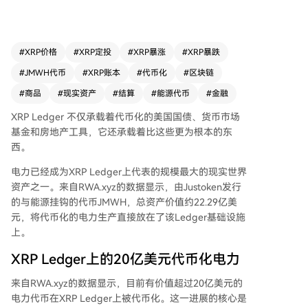
洲能源生产商支持，每个JMWH代表1兆瓦时的实
际电力。 通过将能源合约转换为区块链代币，电
力从生产到消费的过程可实现全透明追踪。电力使
用后，对应代币即被销毁，永久退出流通。目前该
#
XRP价格
#
XRP定投
#
XRP暴涨
#
XRP暴跌
资产在链上共有19个持有者。 这一进展使XRPL上
#
JMWH代币
#
XRP账本
#
代币化
#
区块链
的资产类别从常见的跨境支付、稳定币、国债代币
化等扩展到了能源商品领域。分析指出，这种大规
#
商品
#
现实资产
#
结算
#
能源代币
#
金融
模实物资产的代币化将在账本上产生持续的链上交
XRP Ledger
不仅承载着代币化的
美国国债、货币市场
易需求，因为每个新账户都需要持有XRP作为储备
基金和房地产工具，它还承载着比这些更为根本的东
金，从而可能增加对XRP的锁定需求。 目前，XRP
西。
账本上的代币化资产总价值已达到35.7亿美元，过
去30天增长了71.47%，显示出其实物资产（RW
电力已经成为XRP Ledger上代表的规模最大的现实世界
A）市场正在快速扩张。
资产之一。来自RWA.xyz的数据显示，由Justoken发行
的与能源挂钩的代币JMWH，总资产价值约22.29亿美
元，将代币化的电力生产直接放在了该Ledger基础设施
上。
XRP Ledger上的20亿美元代币化电力
来自RWA.xyz的数据显示，目前有价值超过20亿美元的
电力代币在XRP Ledger上被代币化。这一进展的核心是