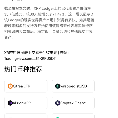
截至撰写本文时，XRP Ledger上的已代表资产价值为
35.7亿美元
，较30天前增长了71.47%。这一增长显示了
该Ledger的现实世界资产市场扩张得有多快，尤其是随
着越来越多的发行方开始使用该网络来代表与实体经济
相关联的大宗商品、稳定币、金融合约和其他现实世界
资产。
XRP在1日图表上交易于1.37美元 | 来源：
Tradingview.com上的XRPUSDT
热门币种推荐
Citrea
CTR
wrapped stUSDT
WSTUSDT
aPriori
APR
Cryptex Finance
CTX