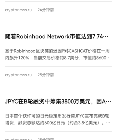
能相关个股驱动，而非能够普遍提振风险资产的宏观动
cryptonews.ru
24分钟前
力，这限制了比特币的上涨。 部分宏观因素，如油价下
跌和霍尔木兹海峡航运有望恢复正常，对所有风险资产
构成利好，但股市受益更为直接。比特币的利好传导则
更为间接，需通过通胀预期和美联储政策，过程更长且
随着Robinhood Network市值达到7.74亿
前景不确定。 加密货币市场自身也面临制约因素，包括
美元，CASHCAT一周内暴涨120%
Coldcard钱包遭黑客攻击损失1.3亿美元，以及Strategy
基于Robinhood区块链的迷因币$CASHCAT价格在一周
公司可能出售比特币的传闻。此外，债券收益率上升导
内飙升120%，当前交易价格约8.7美分，市值约8600万
致资金通过稳定币流出，与美元挂钩的主要稳定币
美元。该代币源自Robinhood旧版“金钱猫”标志，被其
USDT供应量已降至2025年以来最低水平。 市场情绪指
官网称为“带有股票代码的同人作品”。自Robinhood主
标显示贪婪情绪，稳定币平均收益率仍高于美联储有效
cryptonews.ru
28分钟前
网7月1日上线后，$CASHCAT成为首个热点，为早期持
利率2.9个百分点，大矿工继续持有比特币被视为看涨信
有者带来数百万美元收益，并促使CEO Vlad Tenev承认
号，但主要协议的锁仓总价值略有下降。
区块链“对迷因币也运行良好”。 然而，同期大多数其他
项目已消失。启动平台Noxa在7月赚取约1200万美元费
JPYC在B轮融资中筹集3800万美元，因AZ-
用后停止了运营。该网络每日代币部署数量已从7月中
COM Maruwa支持其日元稳定币
旬的约3.5万个骤降至约1万个。 目前$CASHCAT拥有约
日本首个获许可的日元稳定币发行商JPYC宣布完成B轮
4.12万名持有者，总供应量9.89亿枚均处于流通中，最
增资，融资总额达约600亿日元（约合3.8亿美元）。物
大的持有者是提供流动性的Uniswap池（占2.47%）。
流集团AZ-COM Maruwa Holdings作为新投资者加入本
该流动性池资金达500万美元，超过该区块链上任何其
轮，并计划使用JPYC向其约2300名商业伙伴和司机支付
cryptonews.ru
28分钟前