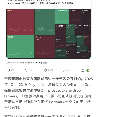
空投预期也被官方团队成员进一步带入公开讨论。
2025
年 10 月 23 日,Polymarket 增长负责人 William LeGate
在播客或相关讨论中提到「prospective airdrop
farmers」,即空投预期用户。虽不是正式规则说明,但等
于承认市场上确实存在围绕 Polymarket 空投的用户行
为和预期。