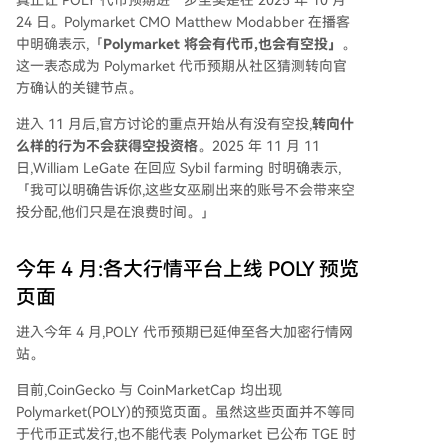
真正让 POLY 代币预期进一步坐实是在 2025 年 10 月
24 日。Polymarket CMO Matthew Modabber 在播客
中明确表示,「
Polymarket 将会有代币,也会有空投」
。
这一表态成为 Polymarket 代币预期从社区猜测转向官
方确认的关键节点。
进入 11 月后,官方讨论的重点开始从有没有空投,
转向什
么样的行为不会获得空投资格
。2025 年 11 月 11
日,William LeGate 在回应 Sybil farming 时明确表示,
「我可以明确告诉你,这些女巫刷出来的账号不会带来空
投分配,他们只是在浪费时间。」
今年 4 月:各大行情平台上线 POLY 预览
页面
进入今年 4 月,POLY 代币预期已延伸至各大加密行情网
站。
目前,CoinGecko 与 CoinMarketCap 均出现
Polymarket(POLY)的预览页面。虽然这些页面并不等同
于代币正式发行,也不能代表 Polymarket 已公布 TGE 时