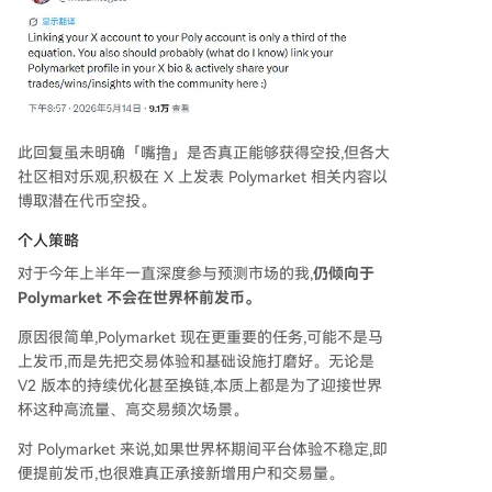
此回复虽未明确「嘴撸」是否真正能够获得空投,但各大
社区相对乐观,积极在 X 上发表 Polymarket 相关内容以
博取潜在代币空投。
个人策略
对于今年上半年一直深度参与预测市场的我,
仍倾向于
Polymarket 不会在世界杯前发币。
原因很简单,Polymarket 现在更重要的任务,可能不是马
上发币,而是先把交易体验和基础设施打磨好。无论是
V2 版本的持续优化甚至换链,本质上都是为了迎接世界
杯这种高流量、高交易频次场景。
对 Polymarket 来说,如果世界杯期间平台体验不稳定,即
便提前发币,也很难真正承接新增用户和交易量。