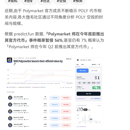
#
投机
#
挖矿
#
社区
#
空投
#
预测
后高管公开确认“会有代币和空投”。今年4月，Coi
nGecko等行情平台已上线POLY预览页面。5月，
近期,由于 Polymarket 官方成员不断暗示 POLY 代币相
团队互动进一步透露细节，如用户或可通过质押P
关内容,各大撸毛社区通过不同角度分析 POLY 空投的时
OLY降低交易费用，内部界面疑似出现“空投”标
间与规模。
签，增长负责人亦暗示将X账号绑定、分享交易动
态等行为可能纳入空投考量。 尽管社区预期高
根据 predict.fun 数据,
「Polymarket 将在今年底前推出
涨，有分析认为Polymarket可能优先完善交易体验
其官方代币」事件概率暂报 56%
;甚至仍有 7% 概率认为
与基础设施，以迎接世界杯等高流量事件，而非急
「Polymarket 将在今年 Q2 前推出其官方代币」。
于发币。当前，部分用户采取在对冲交易的同时，
积极参与平台互动，以期在可能的空投中获益。