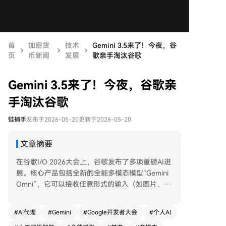
首
加密货
技术
Gemini 3.5来了！今夜，谷
页
币新闻
发展
歌亲手淘汰谷歌
Gemini 3.5来了！今夜，谷歌亲
手淘汰谷歌
链捕手
发布于2026-05-20
更新于2026-05-20
文章摘要
在谷歌I/O 2026大会上，谷歌发布了多项重磅AI进
展。核心产品包括全新的全能多模态模型“Gemini
Omni”，它可以接收任意形式的输入（如图片、音
频、视频、文字）并生成高质量视频，且能通过聊
天方式进行实时编辑，其生成内容在物理逻辑和场
#
AI代理
#
Gemini
#
Google开发者大会
#
个人AI
景连贯性上表现突出。 同时，谷歌推出了新一代