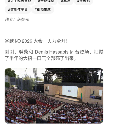
#
人工超级智能
#
全能模型
#
基准
#
多模态
旗舰模型“Gemini 3.5 Flash”。该模型在编码、智
能体任务等多项基准测试中，性能全面超越了前代
#
智能体平台
#
视频生成
旗舰Gemini 3.1 Pro，输出速度极快，并对标甚至
作者：新智元
超越了竞争对手的同类模型。与之配套的“Antigrav
ity 2.0”代理开发平台也升级为独立桌面应用，现场
演示了由93个子代理在12小时内从零编写出一个
功能完整的操作系统内核。 此外，谷歌发布了个
谷歌 I/O 2026 大会，火力全开！
人AI代理“Gemini Spark”。它由Gemini 3.5驱动，
刚刚，劈柴和 Demis Hassabis 同台登场，把攒
深度集成谷歌办公套件，能够7×24小时在云端运
了半年的大招一口气全部亮了出来。
行，根据用户指令自动跨应用（如Gmail、Docs、
Sheets）处理复杂任务，如汇总信息、起草邮件、
规划活动等。 其他重要发布还包括：Gemini App
改版并改为算力计费、AI Ultra订阅计划调整以及
谷歌搜索25年来最大升级（接入Gemini 3.5 Flas
h）。 整场大会展示了谷歌在实现全模态理解与生
成、以及全天候自主智能代理方面的重大突破，标
志着AI技术正朝着更强大、更自主的方向加速演
进。