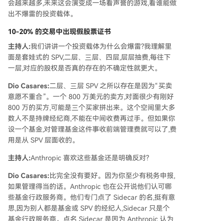
会越来越多,未来这会演变成一场看声誉的游戏,看谁能做
出不爆雷的投资载体。
10-20% 的交易中出现假股票证书
主持人:
我们讲讲一个投资载体为什么会爆雷?我理解里
面是套娃式的 SPV,二层、三层、四层,层层抽费,每往下
一层,对应的股权是否真的存在的不确定性就更大。
Dio Casares:
二层、三层 SPV 之所以存在是因为“买卖
意愿不重合”。一个 800 万美元的卖方,对面很少有刚好
800 万的买方,可能是三个买家拼出来。这个空间里大多
数人不是持牌经纪商,不能在中间收费再过手。但如果你
设一个基金,对管理基金这件事收前端管理费就可以了,费
用是从 SPV 层面收的。
主持人:
Anthropic 喜欢这些基金还是明确反对?
Dio Casares:
比完全没有要好。因为你至少有税务申报,
如果管理得当的话。Anthropic 也在公开说他们认可哪
些基金行政服务商。他们专门点了 Sidecar 的名,挺有意
思,因为别人都是基金或 SPV 的经纪人,Sidecar 只是个
基金行政服务商。点名 Sidecar 是因为 Anthropic 认为