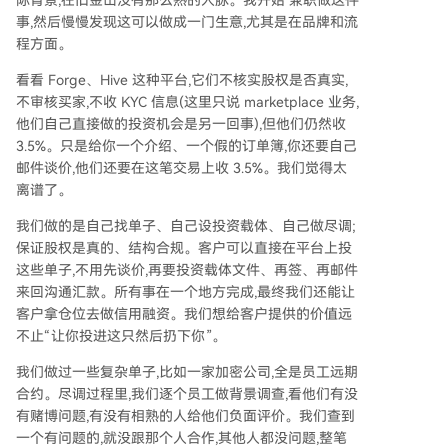
事,然后慢慢发现这可以做成一门生意,尤其是在品牌和流
程方面。
看看 Forge、Hive 这种平台,它们不核实股权是否真实,
不审核买家,不收 KYC 信息(这里只说 marketplace 业务,
他们自己直接做的投资机会是另一回事),但他们仍然收
3.5%。只是给你一个介绍、一个假的订单簿,你还要自己
邮件谈价,他们还要在这笔交易上收 3.5%。我们觉得太
离谱了。
我们做的是自己找单子、自己设投资载体、自己做尽调;
保证股权是真的、结构合规。客户可以直接在平台上投
这些单子,不用先谈价,再要投资载体文件、再签、再邮件
来回沟通汇款。所有事在一个地方完成,最终我们还能让
客户拿仓位去做信用融资。我们想给客户提供的价值远
不止“让你投进这只然后扔下你”。
我们做过一些复杂单子,比如一家加密公司,全是员工远期
合约。尽调过程里,我们逐个员工做背景调查,看他们有没
有赌博问题,有没有相熟的人给他们负面评价。我们查到
一个有问题的,就没跟那个人合作,其他人都没问题,整笔