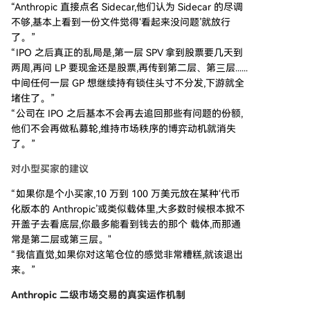
“Anthropic 直接点名 Sidecar,他们认为 Sidecar 的尽调
不够,基本上看到一份文件觉得‘看起来没问题’就放行
了。”
“IPO 之后真正的乱局是,第一层 SPV 拿到股票要几天到
两周,再问 LP 要现金还是股票,再传到第二层、第三层......
中间任何一层 GP 想继续持有锁住头寸不分发,下游就全
堵住了。”
“公司在 IPO 之后基本不会再去追回那些有问题的份额,
他们不会再做私募轮,维持市场秩序的博弈动机就消失
了。”
对小型买家的建议
“如果你是个小买家,10 万到 100 万美元放在某种‘代币
化版本的 Anthropic’或类似载体里,大多数时候根本掀不
开盖子去看底层,你最多能看到钱去的那个 载体,而那通
常是第二层或第三层。"
“我信直觉,如果你对这笔仓位的感觉非常糟糕,就该退出
来。”
Anthropic 二级市场交易的真实运作机制