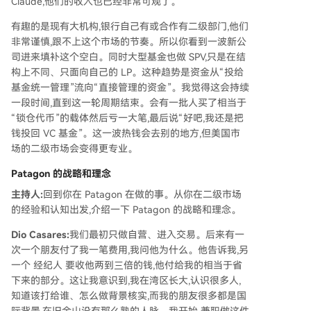
Claude,他们的收入也已经非常可观了。
有趣的是现有大机构,银行自己有或合作有二级部门,他们
非常谨慎,跟不上这个市场的节奏。所以你看到一波新公
司进来填补这个空白。同时大型基金也做 SPV,只是在结
构上不同、只面向自己的 LP。这种趋势是资金从“投给
基金统一管理”流向“直接管理的资金”。我觉得这会持续
一段时间,直到这一轮周期结束。会有一批人买了相当于
“锁仓代币”的载体然后亏一大笔,最后说“好吧,我还是把
钱投回 VC 基金”。这一波热钱会去别的地方,但美国市
场的二级市场会变得更专业。
Patagon 的战略和理念
主持人:
回到你在 Patagon 在做的事。从你在二级市场
的经验和认知出发,介绍一下 Patagon 的战略和理念。
Dio Casares:
我们最初只做自营、进入交易。后来有一
次一个朋友付了我一笔费用,我问他为什么。他告诉我,另
一个 经纪人 要收他两到三倍的钱,他付给我的相当于省
下来的部分。这让我意识到,我在湾区长大,认识很多人,
知道该打给谁、怎么做背景核实,而我的朋友很多都是国
际背景,在旧金山没有那么熟的人脉。我开始 兼职做这件