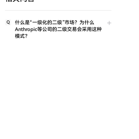
什么是“一级化的二级”市场？为什么
Q
Anthropic等公司的二级交易会采用这种
模式？
文章中提到Anthropic二级市场存在哪些
Q
主要风险？
Anthropic公司如何区分并对待“认可”与
Q
“不认可”的二级市场交易？
为什么说Anthropic一旦IPO，可能会引
Q