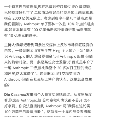
一个有意思的数据是,现在私募融资额超过 IPO 募资额,
已经持续好几年了,二级市场有记录的交易加上融资轮,规
模在 2000 亿美元以上。考虑到费率不是几个基点,而是
我们看到的 Anthropic 单子那种一次性 10% 外加长期抽
成,如果本轮里有 100 亿美元走这种渠道进来,光费用就
有 10 亿美元的盘子。
主持人:
我最近看到两条社交媒体上反映市场疯狂程度的
内容。一条是旧金山某男生在 Hing 个人简介上写“我认
识 Anthropic 的人,约会零佣金”,用 Anthropic 股票 份额
来钓约会对象。另一条是某位女士发推说“我光是中介了
一笔 Anthropic 二级,就比我整个 20 多岁打工赚的钱总
和还多,这太离谱了”。这是旧金山社交精英围绕
Anthropic 份额 在社交场上博弈的状态。这是怎么发生
的?
Dio Casares:
发推那个人我其实跟她聊过。从买家角度
看,你想买 Anthropic,但 公司章程和协议都不公开,也不
好拿到。你没法直接跑到 Anthropic 说“我要在这轮买
100 万美元的股票,谢谢”。这就是一个靠内部关系搭起