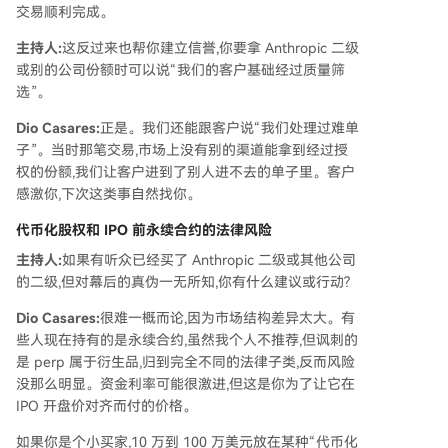
交易顺利完成。
主持人:
这反过来也帮你建立信誉,你要拿 Anthropic 二级
或别的公司份额时可以说“我们的客户基础经过质量筛
选”。
Dio Casares:
正是。我们还能跟客户说“我们处理过难单
子”。当时那笔交易,市场上没有别的渠道能拿到经过授
权的份额,我们让客户进到了别人进不去的单子里。客户
感激你,下次这类事自然找你。
代币化股权和 IPO 前永续合约的法律风险
主持人:
如果有听众已经买了 Anthropic 二级或其他公司
的二级,但对幕后的真伪一无所知,你有什么建议或行动?
Dio Casares:
很难一概而论,因为市场结构差异太大。有
些人现在持有的是永续合约,虽然我个人不推荐,但讽刺的
是 perp 属于衍生品,归到完全不同的法律子类,反而风险
没那么明显。资金利率可能很激进,但这是你为了让它在
IPO 开盘价对齐而付的价格。
如果你是个小买家,10 万到 100 万美元放在某种“代币化