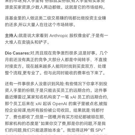
来的市场,有人手里有 份额就卖份额,有人手里有买家资
源卖买家资源,少数人两边都做。这就是它的市场结构。
连基金里的人做这类二级交易赚的钱都比做投资主业赚
的还多,所以大量人在往这个市场转移。
主持人:
就是说大家看到 Anthropic 股权像金矿,于是有一
大堆人在卖镐头和铲子。
Dio Casares:
对,而且现在竞争激烈很多,这是好事。几个
月前还没有真正的竞争,大部分人都是中间转手、不直接
对接卖方。现在越来越多人能同时找到买卖双方、处理
整个流程,更专业了。但与此同时能收的费率也下来了。
还有一件事很多人没意识到风险:有些情况下你拿不到投
资人手里的份额,于是只能去买员工的远期合约。这件事
最近爆雷过,某家知名机构卖了一笔 xAI 员工的远期合约,
那个员工后来在 xAI 起诉 OpenAI 的案子里被点名,被指
控企业间谍,他所有股份被公司收回。结果就是:钱都付
了、费也都收了,但是一团糟,所有买方经纪都被晾在那,
那家机构的态度是“如果你交了费,那是你的问题,不是我
们的问题,我们只能退原始本金”。我觉得这种“假 SPV”