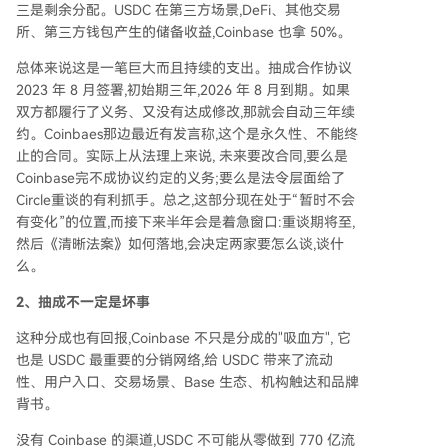
三是剩余分配。USDC 在第三方场景,DeFi、其他交易
所、第三方钱包产生的储备收益,Coinbase 也拿 50%。
总体来说这是一笔巨大而且持续的支出。抽成合作协议
2023 年 8 月签署,初始期三年,2026 年 8 月到期。如果
双方都履行了义务、又没有达成修改,那就会自动三年续
约。Coinbaes那边最近有发言称,这个是永久性、不能终
止的合同。实际上从法理上来说, 未来要改合同,要么是
Coinbase完不成协议约定的义务;要么是法令层面给了
Circle重谈的有利抓手。总之,这部分现在处于“暂时不会
有变化”的位置,而接下来半年会是着急窗口:重谈期将至,
然后《清晰法案》如何落地,会决定两家要怎么谈,谈什
么。
2、抽成不一定是坏事
这种分成也有回报,Coinbase 不只是分成的"吸血方", 它
也是 USDC 最重要的分销网络,给 USDC 带来了流动
性、用户入口、交易场景、Base 生态、机构触达和品牌
背书。
没有 Coinbase 的渠道,USDC 不可能从零做到 770 亿流