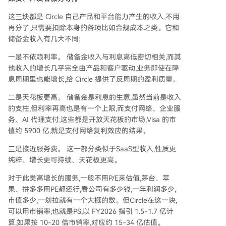
这三块都是 Circle 自己产品和平台能力产生的收入,不用
再分了,只需要扣除本身的各项比如合规成本之类。它和
储备金收入有几大不同:
一是不依赖利率。 储备金收入与利息高低密切相关,而其
他收入的增长几乎完全由产品和客户驱动,业务即使在降
息周期里也能增长,给 Circle 提供了反周期的盈利质量。
二是天花板更高。 储备金是利息的生意,虽然当前是收入
的支柱,但利率再高也是有一个上限,而支付网络、企业服
务、AI 代理支付,这些都是开放天花板的市场,Visa 的市
值约 5900 亿,就是支付网络复利效应的结果。
三是接近服务费。 这一部分类似于SaaS型收入,性质更
纯粹、增长更可持续、天花板更高。
对于此类高增长的服务,一般不用P/E来估值,茅台、苹
果、拼多多用PE都还行,看公司有多少钱,一年利润多少,
市值多少,一划拉就有一个大概的数。但Circle在这一块,
可以用市销率,也就是PS,以 FY2026 指引 1.5-1.7 亿计
算,如果按 10-20 倍市销率,对应约 15-34 亿估值。