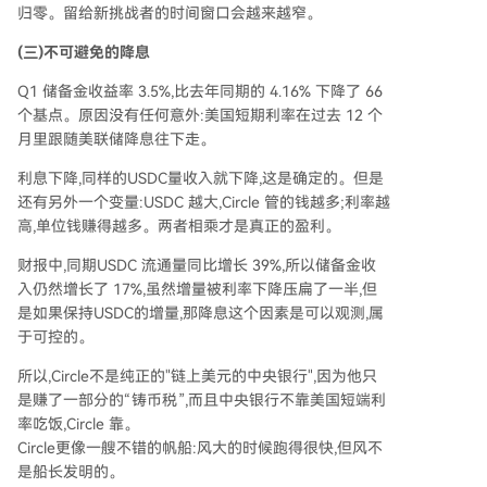
归零。留给新挑战者的时间窗口会越来越窄。
(三)不可避免的降息
Q1 储备金收益率 3.5%,比去年同期的 4.16% 下降了 66
个基点。原因没有任何意外:美国短期利率在过去 12 个
月里跟随美联储降息往下走。
利息下降,同样的USDC量收入就下降,这是确定的。但是
还有另外一个变量:USDC 越大,Circle 管的钱越多;利率越
高,单位钱赚得越多。两者相乘才是真正的盈利。
财报中,同期USDC 流通量同比增长 39%,所以储备金收
入仍然增长了 17%,虽然增量被利率下降压扁了一半,但
是如果保持USDC的增量,那降息这个因素是可以观测,属
于可控的。
所以,Circle不是纯正的"链上美元的中央银行",因为他只
是赚了一部分的“铸币税”,而且中央银行不靠美国短端利
率吃饭,Circle 靠。
Circle更像一艘不错的帆船:风大的时候跑得很快,但风不
是船长发明的。