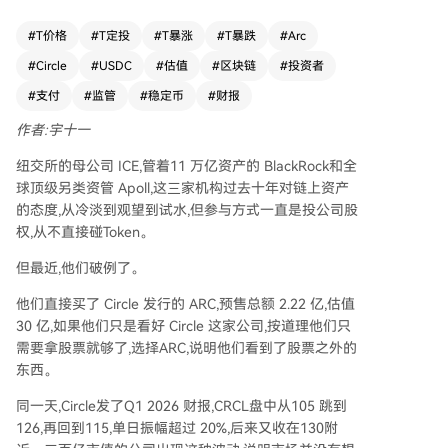
的分成协议制约。尽管监管法案可能限制利息发
放，但反而强化了Circle在合规、安全性和网络效
#
T价格
#
T定投
#
T暴涨
#
T暴跌
#
Arc
应上的护城河。 **第二维：支付与平台业务（决定
#
Circle
#
USDC
#
估值
#
区块链
#
投资者
估值“转折点”）** 包括CPN支付网络、AI代理工具
栈等“其他收入”。这部分收入不依赖利率，无需与
#
支付
#
监管
#
稳定币
#
财报
Coinbase分成，增长快速且天花板高（参考Visa等
作者:宇十一
支付网络）。CPN交易量增速迅猛，虽当前收入贡
献不大，但代表了Circle从“利息机器”向“金融操作
纽交所的母公司 ICE,管着11 万亿资产的 BlackRock和全
系统”转型的关键。 **第三维：Arc网络与ARC代币
球顶级另类资管 Apoll,这三家机构过去十年对链上资产
（决定估值“未来”）** Arc是Circle推出的机构优先
的态度,从冷淡到观望到试水,但参与方式一直是投公司股
型Layer 1区块链，USDC为其原生Gas货币。ARC
权,从不直接碰Token。
代币预售吸引了黑石、阿波罗等顶级传统金融机
但最近,他们破例了。
构，表明其看好网络本身价值。该网络若成功，将
为Circle打开全新的生态和价值捕获空间，但其价
他们直接买了 Circle 发行的 ARC,预售总额 2.22 亿,估值
值需长期验证。 **总结：当前300亿市值在赌什
30 亿,如果他们只是看好 Circle 这家公司,按道理他们只
么？** 按当前年化数据分部加总（SOTP），保守
需要拿股票就够了,选择ARC,说明他们看到了股票之外的
估值约在100-150亿美元。300亿的市值包含了市
东西。
场对其未来增长的溢价，即赌其USDC规模持续扩
大、支付网络（CPN）成功变现、以及Arc生态繁
同一天,Circle发了Q1 2026 财报,CRCL盘中从105 跳到
荣。投资的核心在于判断其“链上金融基础设施”的
126,再回到115,单日振幅超过 20%,后来又收在130附
商业模式能否成功，而非仅仅计算当前数字。