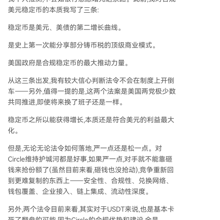
美元稳定币的本质我写了三条:
稳定币是美元、美债的第二增长曲线。
是史上第一次能分享部分铸币税的顶级商业模式。
美国政府是合规稳定币的最大推动力量。
从这三条出发,我有较大信心判断法令不会在制度上开倒
车——另外,值得一提的是,这两个法案是美国两党极少数
共同推进,即使将来换了班子还是一样。
稳定币之所以能获得增长,本质还是符合美元的利益最大
化。
但是,无论无论法令如何落地,严一点还是松一点。对
Circle维持护城河都是好事,如果严一点,对手就不能靠砸
钱来抢份额了(虽然目前来看,砸钱也没抢动),竞争重新回
到更难复制的东西上——安全性、合规性、兑换网络、
钱包覆盖、企业接入、链上集成、流动性深度。
另外,两个法令目前来看,其实对于USDT来说,也是基本卡