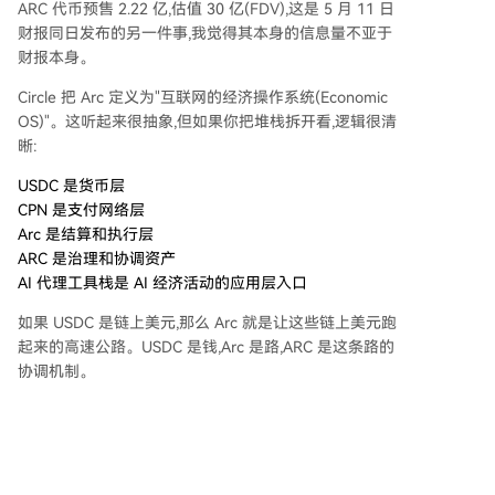
ARC 代币预售 2.22 亿,估值 30 亿(FDV),这是 5 月 11 日
财报同日发布的另一件事,我觉得其本身的信息量不亚于
财报本身。
Circle 把 Arc 定义为"互联网的经济操作系统(Economic
OS)"。这听起来很抽象,但如果你把堆栈拆开看,逻辑很清
晰:
USDC 是货币层
CPN 是支付网络层
Arc 是结算和执行层
ARC 是治理和协调资产
AI 代理工具栈是 AI 经济活动的应用层入口
如果 USDC 是链上美元,那么 Arc 就是让这些链上美元跑
起来的高速公路。USDC 是钱,Arc 是路,ARC 是这条路的
协调机制。
(一)Arc 想做什么
Arc 是一条 EVM 兼容的 Layer 1 链。它的几个核心设计
选择都指向一个目标:把稳定币变成机构级金融的默认底