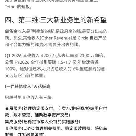
死了翻盘的可能,因为Circle的合规优势和建设,全是
Tether的短板。
四、第二维:三大新业务里的新希望
储备金收入是"利率给的钱",是政府来的钱,是要分出去的
钱。那么,其他收入(Other Revenue)是 Circle 自己产品
和平台能力赚的钱,是不需要分出去的钱。
Q1 2026 其他收入 4200 万,从去年同期 2100 万翻倍。
公司 FY2026 全年指引要赚 1.5-1.7 亿,年增速将近
100%。绝对值还不大,只占总收入的 6%,但这条线的意
义远超它当前的体量。
(一)“其他收入”天花板高
招股书里其他收入有三块:
交易服务(处理稳定币支付、向卖方/供应商/终端用户付
款、账本管理、辅助数字资产交易)
集成服务(把稳定币接入公链的实施服务)
其他服务(USYC 管理相关费用、稳定币赎回费、跨链转
账费、开发者服务等)。