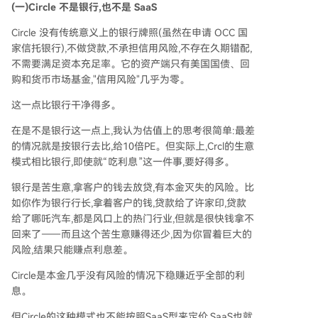
(一)Circle 不是银行,也不是 SaaS
Circle 没有传统意义上的银行牌照(虽然在申请 OCC 国
家信托银行),不做贷款,不承担信用风险,不存在久期错配,
不需要满足资本充足率。它的资产端只有美国国债、回
购和货币市场基金,"信用风险"几乎为零。
这一点比银行干净得多。
在是不是银行这一点上,我认为估值上的思考很简单:最差
的情况就是按银行去比,给10倍PE。但实际上,Crcl的生意
模式相比银行,即使就“吃利息”这一件事,要好得多。
银行是苦生意,拿客户的钱去放贷,有本金灭失的风险。比
如你作为银行行长,拿着客户的钱,贷款给了许家印,贷款
给了哪吒汽车,都是风口上的热门行业,但就是很快钱拿不
回来了——而且这个苦生意赚得还少,因为你冒着巨大的
风险,结果只能赚点利息差。
Circle是本金几乎没有风险的情况下稳赚近乎全部的利
息。
但Circle的这种模式也不能按照SaaS型来定价,SaaS也就