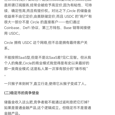
是所谓订阅服务,经常会被给予高定价,因为有粘性、可持
续、确定性高,而且有提价权。对比之下,Circle 的储备金
收益率不由它定价,由美联储定价;而且 USDC 的"用户"有
很大一部分不是 Circle 的直接客户——他们通过
Coinbase、DeFi 协议、第三方钱包、Base 链等间接使
用 USDC。
Circle 拥有 USDC 这个网络,但不总是拥有最终客户关
系。
不能按照SaaS型,但是不是比SaaS差?见仁见智。但从我
个人的角度,Circle的商业模式我觉得是有史以来最好的
那一类商业模式:这是私人第一次享有部分的“铸币税”
。
一只猴子来到树下,直立行走,使得它从猴子变成了人。
(二)稳定币的竞争壁垒
储备金收入这么肥,竞争者能不能通过返利息把它打掉?
如果是普通金融产品,这个逻辑成立。但稳定币不是普通
金融产品。