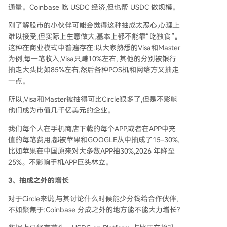
通量。Coinbase 吃 USDC 经济,但也帮 USDC 做规模。
刚了解股市的小伙伴可能会觉得这种抽成太恶心,心理上
难以接受,但实际上生意做大,基本上都不能靠“吃独食”。
这种在商业模式中普遍存在:以大家熟悉的Visa和Master
为例,每一笔收入,Visa只赚10%左右, 其他的分别被银行
抽走大头比如85%左右,然后各种POS机和网络方又抽走
一点。
所以,Visa和Master被抽得可比Circle狠多了,但是不影响
他们成为市值几千亿美元的企业。
我们每个人在手机商店下载的每个APP,或者在APP中充
值的每笔费用,都被苹果和GOOGLE从中抽成了15-30%,
比如苹果在中国原来对大多数APP抽30%,2026 年降至
25%。不影响手机APP巨头林立。
3、抽成之外的增长
对于Circle来说,与其讨论什么时候能少分钱给合作伙伴,
不如聚焦于:Coinbase 分成之外的地方能不能大力增长?