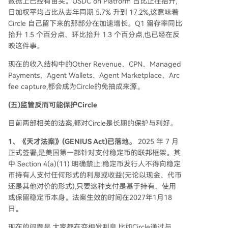
数据上已经有苗头。USDC on Platform 占比正在抬升,
日加权平均占比从去年同期 5.7% 升到 17.2%,这意味着
Circle 自己留下来的那部分在加速增长。Q1 留存率同比
抬升 1.5 个百分点、环比抬升 1.3 个百分点,也已经在反
映这件事。
现在的收入结构中的Other Revenue、CPN、Managed
Payments、Agent Wallets、Agent Marketplace、Arc
fee capture,都会成为Circle的免抽成来源。
(五)监管反而可能保护Circle
目前两部相关的法案,都对Circle是长期的保护与利好。
1、《天才法案》(GENIUS Act)已落地。
2025 年 7 月
正式签署,是美国第一部针对支付稳定币的联邦框架。其
中 Section 4(a)(11) 明确禁止:稳定币发行人不得向稳定
币持有人支付任何形式的利息或收益(无论以现金、代币
还是其他对价的形式),只要这种支付是基于持有、使用
或保留稳定币本身。法案生效的时间在2027年1月18
日。
现在的问题是,大家都在变相发利息,比如Circle通过与