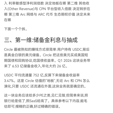
入 利率敏感型净利润倍数 决定地板在哪 第二维 其他收
入(Other Revenue)与 CPN 平台型收入倍数 决定转折在
哪 第三维 Arc 网络与 ARC 代币 生态期权价值 决定未来
在哪
下面一个个拆。
三、第一维:储备金利息与抽成
Circle 最被熟知的赚钱方式很简单:用户持有 USDC,背后
是真金白银的美元储备。Circle 把这些美元买成美国短
期国债和回购协议,吃国债收益率。Q1 2026 这块业务带
来了 6.53 亿储备金收入,年化大约 26 亿。
USDC 平均流通量 752 亿,反算下来储备金收益率
3.47%。这是 Circle 估值的"地板",无论 Arc 和 CPN 怎么
演化,只要 USDC 还流通在外面,这块业务就是确定的。
这一块业务应该给多少PE之类,见仁见智,但简单来说,照
银行给是低了,照SasS给高了。具体参考以下内容,能毛
估即可,模糊的正确,好过精确的错误。