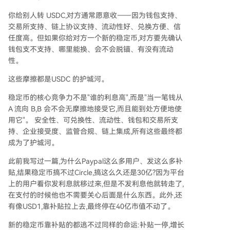
你给别人转 USDC,对方通常愿意收——因为钱包支持、
交易所支持、链上协议支持、流动性好、兑换方便、信
任度高。但如果你给对方一个新的稳定币,对方要先确认
钱包支不支持、哪里能换、会不会脱锚、有没有流动
性。
这些摩擦都是USDC 的护城河。
稳定币的核心竞争力不是"谁的利息高",而是"当一笔钱从
A 流向 B,B 会不会无摩擦地接受它,而且能到处方便地使
用它"。 安全性、可兑换性、流动性、钱包和交易所支
持、企业接受度、监管合规、链上集成,所有这些最终都
成为了护城河。
此前我写过一篇,为什么Paypal这么多用户、发这么多补
贴,结果稳定币搞不过Circle,搞这么久还是30亿?因为平台
上的用户看你发利息就移过来,但是不发利息他就转走了,
在支付的时候他也不需要关心后面是什么东西。此外,还
有像USD1,靠补贴拉上去,最终停在40亿市值不动了。
新的稳定币靠补贴的都逃不过同样的命运:补贴一停,增长