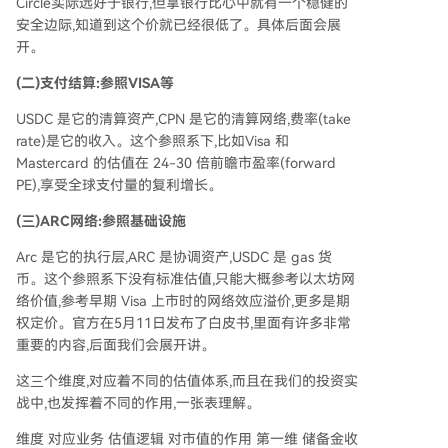
Circle实际远好于银行,但拿银行比心中就有一个稳健的
安全边际,知道到这个价就已经很低了。具体后面会展
开。
(二)支付结算:参照VISA等
USDC 是它的清算资产,CPN 是它的清算网络,费率(take
rate)是它的收入。这个参照系下,比如Visa 和
Mastercard 的估值在 24-30 倍前瞻市盈率(forward
PE),享受全球支付量的复利增长。
(三)ARC网络:参照基础设施
Arc 是它的执行层,ARC 是协调资产,USDC 是 gas 货
币。这个参照系下没有标准估值,只能大概参考以太坊网
络价值,参考早期 Visa 上市时的网络效应溢价,更多是期
权定价。官方在5月11日发布了白皮书,里面有许多非常
重要的内容,后面我们会展开讲。
这三个维度,对应着不同的估值体系,而且在我们的投资实
战中,也发挥着不同的作用,一张表理解。
维度 对应业务 估值逻辑 对市值的作用 第一维 储备金收