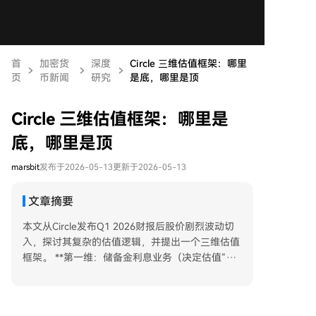
首
加密货
深度
Circle 三维估值框架：哪里
页
币新闻
研究
是底，哪里是顶
Circle 三维估值框架：哪里是
底，哪里是顶
marsbit
发布于2026-05-13
更新于2026-05-13
文章摘要
本文从Circle发布Q1 2026财报后股价剧烈波动切
入，探讨其复杂的估值逻辑，并提出一个三维估值
框架。 **第一维：储备金利息业务（决定估值“地
板”）** 这是Circle目前的核心收入，依赖USDC流
通量和美国短期利率。该业务模式优于传统银行
（几乎无信用风险），但受利率波动和与Coinbase