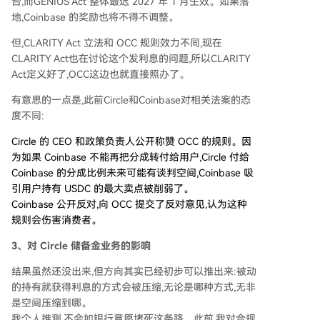
台,而GENIUS Act 整体最迟 2027 年 1 月生效。如果落
地,Coinbase 的奖励也将不得不调整。
但,CLARITY Act 立法和 OCC 规则效力不同,现在
CLARITY Act也在讨论这个发利息的问题,所以CLARITY
Act定义好了,OCC这边也就直接照办了。
有意思的一点是,此前Circle和Coinbase对相关法案的态
度不同:
Circle 的 CEO 和政策负责人公开称赞 OCC 的规则。因
为如果 Coinbase 不能再把分成转付给用户,Circle 付给
Coinbase 的分成比例未来可能有谈判空间,Coinbase 吸
引用户持有 USDC 的最大卖点被削弱了。
Coinbase 公开反对,向 OCC 提交了反对意见,认为这种
规则会伤害消费者。
3、对 Circle 储备金业务的影响
结果虽然还没出来,但方向其实已经初步可以推出来:被动
的持有就获得利息的方式会被压缩,无论是哪种方式,无非
是空间压缩到哪。
我个人推测,不会如银行意愿堵死这条路。此前,我对合规