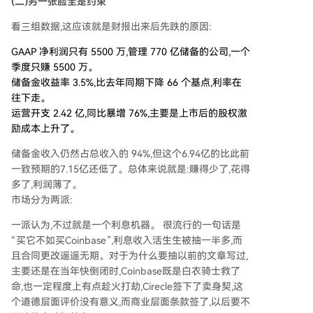
(二)另一张脸全是约束
看三组数据,这应该就是财报出来后先跌的原因:
GAAP 净利润只有 5500 万,管理 770 亿储备的公司,一个
季度只赚 5500 万。
储备金收益率 3.5%,比去年同期下降 66 个基点,利率在
往下走。
运营开支 2.42 亿,同比暴增 76%,主要是上市后的股权激
励成本上升了。
储备金收入仍然占总收入的 94%,但这个6.94亿的比此前
一致预期的7.15亿还低了。总体来说就是:赚得少了,花得
多了,利润薄了。
市场分为两派:
一派认为,不过就是一个利息机器。 很流行的一句话是
“买它不如买Coinbase”,利息收入活生生被抽一半多,而
且合同更改遥遥无期。对于为什么要抽以前的文章写过,
主要还是在当年快倒闭时,Coinbase既是白衣骑士救了
命,也一定程度上有点趁火打劫,Cirecle签下了卖身契,这
个道德层面评价没有意义,而商业层面条款签了,以后要不