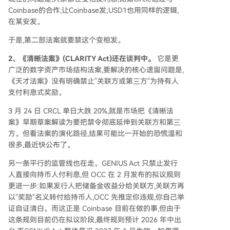
Coinbase的合作,让Coinbase发;USD1也用同样的逻辑,
在某安发。
于是,第二部法案就要禁这个变相发。
2、《清晰法案》(CLARITY Act)还在谈判中。
它是更
广泛的数字资产市场结构法案,要解决的核心遗留问题是,
《天才法案》没有明确禁止"关联方或第三方"为持有人
支付利息式奖励。
3 月 24 日 CRCL 单日大跌 20%,就是市场把《清晰法
案》早期草案解读为要把禁令彻底延伸到关联方和第三
方。但看法案的演化路径,结果可能比一开始的恐慌温和
很多,最近快公布了。
另一条平行的监管线也在走。GENIUS Act 只禁止发行
人直接向持币人付利息,但 OCC 在 2 月发布的拟议规则
更进一步:如果发行人把储备金收益分给关联方,关联方再
以"奖励"名义转付给持币人,OCC 先推定你违规,你自己举
证自证清白。而这正是 Coinbase 目前在做的事,但由于
这条规则目前仍在拟议阶段,最终规则预计 2026 年中出