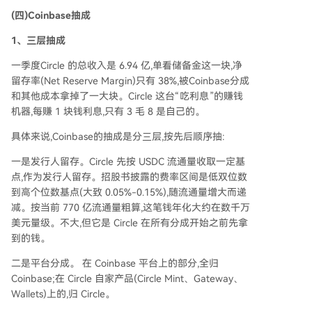
(四)Coinbase抽成
1、三层抽成
一季度Circle 的总收入是 6.94 亿,单看储备金这一块,净
留存率(Net Reserve Margin)只有 38%,被Coinbase分成
和其他成本拿掉了一大块。Circle 这台“吃利息”的赚钱
机器,每赚 1 块钱利息,只有 3 毛 8 是自己的。
具体来说,Coinbase的抽成是分三层,按先后顺序抽:
一是发行人留存。Circle 先按 USDC 流通量收取一定基
点,作为发行人留存。招股书披露的费率区间是低双位数
到高个位数基点(大致 0.05%-0.15%),随流通量增大而递
减。按当前 770 亿流通量粗算,这笔钱年化大约在数千万
美元量级。不大,但它是 Circle 在所有分成开始之前先拿
到的钱。
二是平台分成。 在 Coinbase 平台上的部分,全归
Coinbase;在 Circle 自家产品(Circle Mint、Gateway、
Wallets)上的,归 Circle。