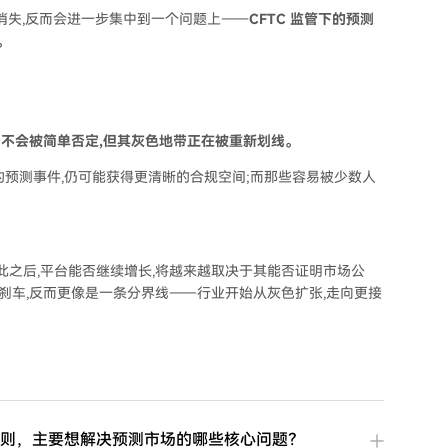
消失,反而会进一步集中到一个问题上——
CFTC 监管下的预测
。
不会被简单否定,但其灰色地带正在被重新划线。
预测事件,仍可能获得更清晰的合规空间;而那些容易被少数人
。
此之后,平台能否继续增长,将越来越取决于其能否证明市场公
的刹车,反而更像是一条分界线——行业开始从灰色扩张,走向更接
规则，主要想解决预测市场的哪些核心问题？