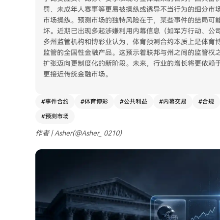
罚、未成年人赛事等更易被操纵或诱导不当行为的细分市场
市场操纵。预测市场的独特风险在于，某些事件的结局可
坏。近期已出现多起涉嫌利用内幕信息（如军方行动、公司
多州监管机构和博彩业认为，体育预测合约本质上是体育博
监管的全国性金融产品。这预示着联邦与州之间的监管权之
扩张迈向更制度化的新阶段。未来，行业的增长将更依赖
更接近传统金融市场。
#
事件合约
#
体育博彩
#
公共利益
#
内幕交易
#
合规
#
预测市场
作者 | Asher(@Asher_ 0210)