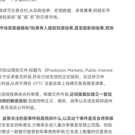
实世界事件做成可交易合约,从总统选举、宏观数据、体育赛事,到娱乐节
包装成“是”或“否”的交易市场。
市场容易被操纵?如果有人提前知道结果,甚至能影响结果,预测
,标题为 《Prediction Markets; Public Interest
,目前仍处于征求意见阶段,并非已经生效的正式规则。在这份文件
共利益,从而不得在 CFTC 注册实体上挂牌交易或接受清算。
而是选择按具体合约审查。根据文件内容,
这项提案拟建立一套结
列明的敏感类别
,包括恐怖主义、暗杀、战争以及违反联邦或州
约是否违反公共利益。
。
监管关注的是事件到底预测什么,以及这个事件是否会诱导操
是否发生恐怖袭击,大概率会进入重点审查甚至禁止范围。但如
即便这一数据可能受到军事局势影响,它本质上衡量的仍是商业