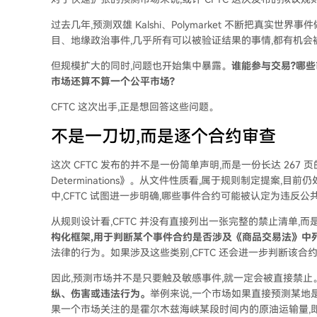
过去几年,预测双雄 Kalshi、Polymarket 不断把真
目、地缘政治事件,几乎所有可以被验证结果的事情,都有机会被
但规模扩大的同时,问题也开始集中暴露。
谁能参与交易?哪些
市场还算不算一个公平市场?
CFTC 这次出手,正是想回答这些问题。
不是一刀切,而是逐个合约审查
这次 CFTC 发布的并不是一份简单声明,而是一份长达 267 页的拟议规则文件
Determinations》。从文件性质看,属于规则制定提案
中,CFTC 试图进一步明确,哪些事件合约可能被认定为违反公
从规则设计看,CFTC 并没有直接列出一张完整的禁止清单,
构化框架,用于判断某个事件合约是否涉及《商品交易法》中
法律的行为。如果涉及这些类别,CFTC 还会进一步判断该合
因此,预测市场并不是只要触及敏感事件,就一定会被直接禁止
纵、伤害或违法行为。
举例来说,一个市场如果直接预测某地
果一个市场关注的是霍尔木兹海峡某段时间内的原油运输量,