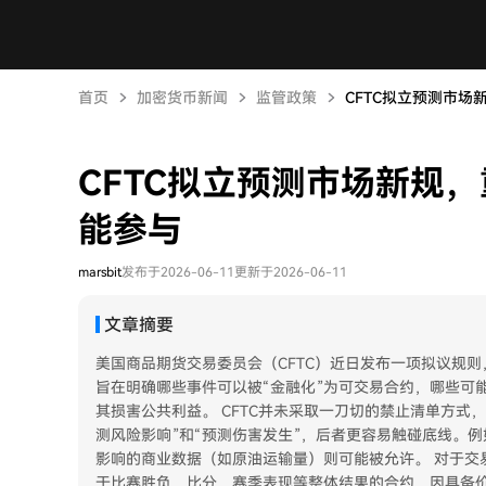
首页
加密货币新闻
监管政策
CFTC拟立预测市
CFTC拟立预测市场新规
能参与
marsbit
发布于2026-06-11
更新于2026-06-11
文章摘要
美国商品期货交易委员会（CFTC）近日发布一项拟议规
旨在明确哪些事件可以被“金融化”为可交易合约，哪些可
其损害公共利益。 CFTC并未采取一刀切的禁止清单方式
测风险影响”和“预测伤害发生”，后者更容易触碰底线。
影响的商业数据（如原油运输量）则可能被允许。 对于交
于比赛胜负、比分、赛季表现等整体结果的合约，因具备