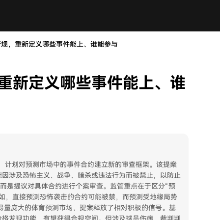
场新规，重新定义哪些事件能上、谁能参与
，重新定义哪些事件能上、谁
则，计划对预测市场中的事件合约建立新的审查框架。该提案
能因涉及恐怖主义、战争、暗杀或违法行为而被禁止，以防止
，而是提议对具体合约进行个案审查。监管重点在于区分“预
例如，直接预测恐怖袭击的合约可能被禁，而预测受地缘局势
易量庞大的体育预测市场，提案释放了相对积极的信号。基
价格发现功能，有望获得合规空间。但涉及球员伤病、裁判判