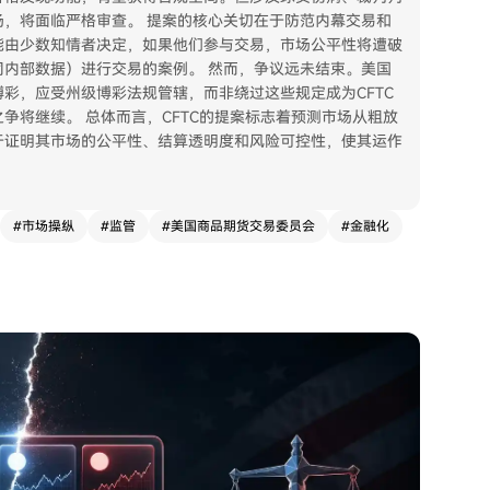
，将面临严格审查。 提案的核心关切在于防范内幕交易和
能由少数知情者决定，如果他们参与交易，市场公平性将遭破
内部数据）进行交易的案例。 然而，争议远未结束。美国
彩，应受州级博彩法规管辖，而非绕过这些规定成为CFTC
争将继续。 总体而言，CFTC的提案标志着预测市场从粗放
于证明其市场的公平性、结算透明度和风险可控性，使其运作
#
市场操纵
#
监管
#
美国商品期货交易委员会
#
金融化