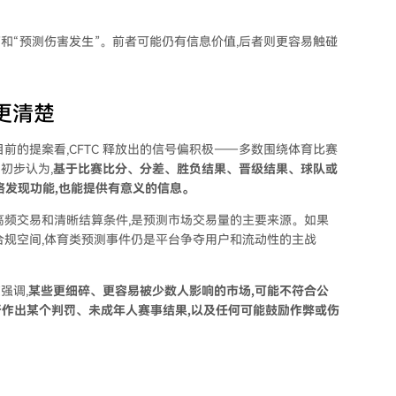
响”和“预测伤害发生”。前者可能仍有信息价值,后者则更容易触碰
更清楚
前的提案看,CFTC 释放出的信号偏积极——多数围绕体育比赛
初步认为,
基于比赛比分、分差、胜负结果、晋级结果、球队或
格发现功能,也能提供有意义的信息。
、高频交易和清晰结算条件,是预测市场交易量的主要来源。如果
合规空间,体育类预测事件仍是平台争夺用户和流动性的主战
强调,
某些更细碎、更容易被少数人影响的市场,可能不符合公
作出某个判罚、未成年人赛事结果,以及任何可能鼓励作弊或伤