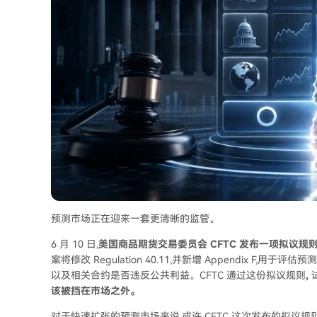
预测市场正在迎来一套更清晰的监管。
6 月 10 日,
美国商品期货交易委员会 CFTC 发布一项拟议规
案将修改 Regulation 40.11,并新增 Appendix 
以及相关合约是否违反公共利益。CFTC 通过这份拟议规则
,
该被挡在市场之外。
对于快速扩张的预测市场来说,或许 CFTC 这次发布的拟议