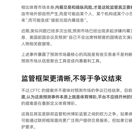
相比体育市场本身,
内幕交易和操纵风险,才是这轮监管真正要
由市场外部自然产生,而是可能由某个人、某个机构或某个小
来”,而可能变成“提前兑现内幕信息”。
近期,类似问题已经多次出现,预测市场已经出现多起涉嫌内幕
息、美国前国会议员预测“自己不会出席特朗普的国情咨文演讲”、
人物相关数据等。
上述事件暴露了预测市场最核心的风险是有些交易者不是判断
预测市场从信息聚合工具变成内幕套利工具。
监管框架更清晰,不等于争议结束
不过,CFTC 的提案并不意味对预测市场的争议已经结束。目前
度,认为这类预测事件本质上就是体育博彩,平台不应绕开州的
的提案是在重新定义体育博彩。
这背后其实是联邦监管和州博彩监管之间的权力之争。如果体育
可能通过联邦框架面向更广泛用户提供交易服务。但如果它被
护要求。