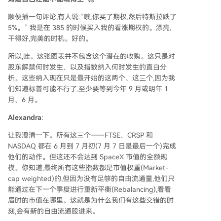
顺便插一句评论,有人说:“噢,你买了期权,然后特斯拉跌了
5%。” 我是在 385 的时候买入我的看涨期权的。漂亮,
干得好,完美的时机。好的。
所以,哇。这张图表并不包含这个潜在的收购。这只是对
股东解禁何时发生、以及指数纳入何时发生的直白分
析。这些纳入现在只是最开始的这两个、这三个,因为我
们知道标普可能不行了,至少要等到今年 9 月或明年 1
月、6 月。
Alexandra
:
让我澄清一下。所有这三个——FTSE、CRSP 和
NASDAQ 都在 6 月到 7 月初(7 月 7 日是最后一个)完成
他们的动作。但这还不会达到 SpaceX 市值的全额规
模。你知道,最终所有这些指数都是市值权重(Market-
cap weighted)的,但因为没有足够的自由流通量,他们只
能通过在下一个季度进行重新平衡(Rebalancing),看看
届时的市值在哪里。这就是为什么我们有这些交错的时
刻,会有新的自由流通股进来。