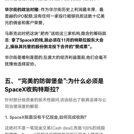
华尔街的政治对赌:
作为华尔街历史上利润最丰厚、最
显赫的IPO配额,没有任何一家投行能够抗拒这数十亿美
元的佣金和客户荣誉。
马斯克此时把这块“肥肉”送给这三家机构,隐含的筹码就
是:
拿了SpaceX的钱,就必须在11月的特斯拉股东大会
上,操纵其托管的股份倒戈投下合并的“赞成票”。
华尔街是唯利是图的,在庞大的经济利益面前,他们会毫不
犹豫地选择妥协。
五、 “完美的防御堡垒”:为什么必须是
SpaceX收购特斯拉?
针对部分投资者的技术性疑问,访谈给出了极具法律与公
司治理深度的解答:
1. SpaceX账面没有千亿现金,如何完成收购?
这绝对不是一笔现金交易(Cash deal),而是100%的纯股