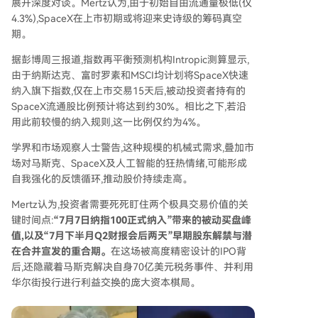
展开深度对谈。Mertz认为,由于初始自由流通量极低(仅
4.3%),SpaceX在上市初期或将迎来史诗级的筹码真空
期。
据彭博周三报道,指数再平衡预测机构Intropic测算显示,
由于纳斯达克、富时罗素和MSCI均计划将SpaceX快速
纳入旗下指数,仅在上市交易15天后,被动投资者持有的
SpaceX流通股比例预计将达到约30%。相比之下,若沿
用此前较慢的纳入规则,这一比例仅约为4%。
学界和市场观察人士警告,这种规模的机械式需求,叠加市
场对马斯克、SpaceX及人工智能的狂热情绪,可能形成
自我强化的反馈循环,推动股价持续走高。
Mertz认为,投资者需要死死盯住两个极具交易价值的关
键时间点:
“7月7日纳指100正式纳入”带来的被动买盘峰
值,以及“7月下半月Q2财报会后两天”早期股东解禁与潜
在合并宣发的重合期。
在这场被高度精密设计的IPO背
后,还隐藏着马斯克解决自身70亿美元税务事件、并利用
华尔街投行进行利益交换的庞大资本棋局。