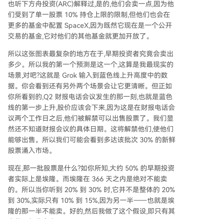
也听下方舟投资(ARC)解释过,是的,他们会卖一点,因为他
们受到了单一股票 10% 持仓上限的限制,但他们也会在
更多的基金中配置 SpaceX,因为既然它现在是一个公开
交易的基金,它对他们的其他基金就更加开放了。
所以这张图表最复杂的地方在于,早期投资者究竟会卖出
多少。所以我的第一个预测是这一个,这算是我最现实的
场景,对吧?这就是 Grok 输入到蓝色线上升高度中的数
据。你会看到还有另外两个场景会让它更清晰。但正如
你所看到的,Q2 财报电话会议发生的那一刻,也就是蓝色
线的第一步上升,股价应该会下来,因为这是在财报电话会
议两个工作日之后,他们被解禁可以出售股票了。我们显
然还不知道财报会议的具体日期。这将解禁他们,使他们
能够出售。所以我们可能会看到多达该批次 30% 的新鲜
股票涌入市场。
现在,那一批股票是什么?如你所知,大约 50% 的早期投资
者实际上是埃隆。而埃隆在 366 天之内是绝对不能卖
的。所以当你听到 20% 到 30% 时,它并不是整体的 20%
到 30%,实际只有 10% 到 15%,因为另一半——也就是埃
隆的那一半不能卖。好的,然后我做了这个假设,即只有其