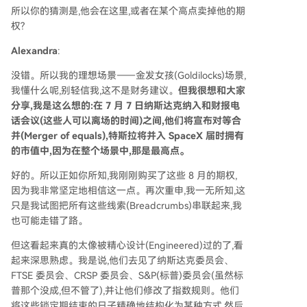
所以你的猜测是,他会在这里,或者在某个高点卖掉他的期
权?
Alexandra
:
没错。所以我的理想场景——金发女孩(Goldilocks)场景,
我懂什么呢,别轻信我,这不是财务建议。
但我很想和大家
分享,我是这么想的:在 7 月 7 日纳斯达克纳入和财报电
话会议(这些人可以离场的时间)之间,他们将宣布对等合
并(Merger of equals),特斯拉将并入 SpaceX 届时拥有
的市值中,因为在整个场景中,那是最高点。
好的。所以正如你所知,我刚刚购买了这些 8 月的期权,
因为我非常坚定地相信这一点。再次重申,我一无所知,这
只是我试图把所有这些线索(Breadcrumbs)串联起来,我
也可能走错了路。
但这看起来真的太像被精心设计(Engineered)过的了,看
起来深思熟虑。我是说,他们去见了纳斯达克委员会、
FTSE 委员会、CRSP 委员会、S&P(标普)委员会(虽然标
普那个没成,但不管了),并让他们修改了指数规则。他们
将这些锁定期结束的日子精确地结构化为某种方式,然后