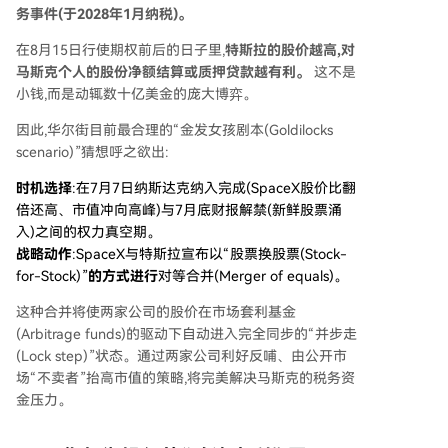
务事件(于2028年1月纳税)。
在8月15日行使期权前后的日子里,
特斯拉的股价越高,对
马斯克个人的股份净额结算或质押贷款越有利。
这不是
小钱,而是动辄数十亿美金的庞大博弈。
因此,华尔街目前最合理的“金发女孩剧本(Goldilocks
scenario)”猜想呼之欲出:
时机选择
:在7月7日纳斯达克纳入完成(SpaceX股价比翻
倍还高、市值冲向高峰)与7月底财报解禁(新鲜股票涌
入)之间的权力真空期。
战略动作
:SpaceX与特斯拉宣布以“股票换股票(Stock-
for-Stock)”
的方式进行
对等合并(Merger of equals)。
这种合并将使两家公司的股价在市场套利基金
(Arbitrage funds)的驱动下自动进入完全同步的“并步走
(Lock step)”状态。通过两家公司利好反哺、由公开市
场“不卖者”抬高市值的策略,将完美解决马斯克的税务资
金压力。