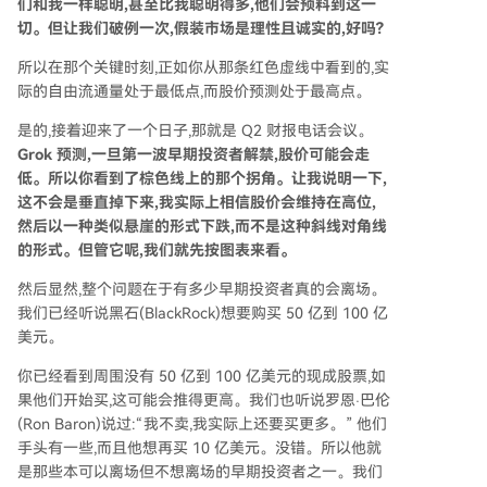
们和我一样聪明,甚至比我聪明得多,他们会预料到这一
切。但让我们破例一次,假装市场是理性且诚实的,好吗?
所以在那个关键时刻,正如你从那条红色虚线中看到的,实
际的自由流通量处于最低点,而股价预测处于最高点。
是的,接着迎来了一个日子,那就是 Q2 财报电话会议。
Grok 预测,一旦第一波早期投资者解禁,股价可能会走
低。所以你看到了棕色线上的那个拐角。让我说明一下,
这不会是垂直掉下来,我实际上相信股价会维持在高位,
然后以一种类似悬崖的形式下跌,而不是这种斜线对角线
的形式。但管它呢,我们就先按图表来看。
然后显然,整个问题在于有多少早期投资者真的会离场。
我们已经听说黑石(BlackRock)想要购买 50 亿到 100 亿
美元。
你已经看到周围没有 50 亿到 100 亿美元的现成股票,如
果他们开始买,这可能会推得更高。我们也听说罗恩·巴伦
(Ron Baron)说过:“我不卖,我实际上还要买更多。” 他们
手头有一些,而且他想再买 10 亿美元。没错。所以他就
是那些本可以离场但不想离场的早期投资者之一。我们