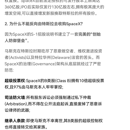
权置换。SpaceX目前法定授权的可发行股本上限高达
360亿股,IPO后实际仅发行130亿股左右,拥有极其庞大的
增发空间,可以直接增发新股换取特斯拉的所有股份。
2. 为什么不能反向由特斯拉去收购SpaceX?
因为SpaceX的S-1招股说明书建立了一套
完美的“创始
人防御堡垒”
。
马斯克在特斯拉时期吃尽了恶意做空者、维权激进投资
者(Activists)以及特拉华州(Delaware)法官的苦头。而
SpaceX的治理(Governance)架构从底层就经过了严密
防范:
超级投票权
:SpaceX的B类股(Class B)拥有10倍超级投票
权,且97%由马斯克本人牢牢掌控;
司法防火墙
:所有股东诉讼必须强制通过私下仲裁
(Arbitration),而不得在公开法庭起诉,直接废掉了恶意诉
讼律师的武器;
继承人条款
:即使马斯克不幸离世,其B类股的超级控制权
也将直接转交给其家族。