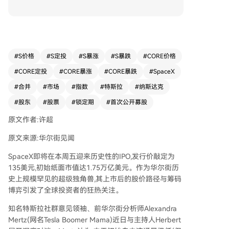
真空。 分析师Alexandra Mertz指出两个关键时间
点：首先是7月7日，纳斯达克100指数正式纳入Sp
aceX，预计将引发80亿至180亿美元的被动买盘，
而此时早期股东仍处于禁售期，可能推动股价大幅
上涨。其次是7月下旬财报会议后的两个工作日
#
S价格
#
S定投
#
S暴涨
#
S暴跌
#
CORE价格
（预计7月22日或29日左右），首批早期股东解
#
CORE定投
#
CORE暴涨
#
CORE暴跌
#
SpaceX
禁。但由于马斯克本人持股（占早期投资者约5
0%）有366天禁售期，实际抛压可能仅为10%-1
#
合并
#
市场
#
指数
#
特斯拉
#
纳斯达克
5%。 文章进一步推测，在7月7日股价冲高与7月
#
股东
#
股票
#
锁定期
#
首次公开募股
底解禁之间的窗口期，可能存在宣布SpaceX与特
斯拉进行“股票换股票”对等合并的战略时机。此举
原文作者:许超
一方面可解决马斯克因行使特斯拉期权而面临的约
原文来源:华尔街见闻
70亿美元税务压力，另一方面也能让特斯拉并入拥
有更强创始人控制权（超级投票权、仲裁条款等）
SpaceX即将在本周五迎来历史性的IPO,发行价敲定为
的SpaceX架构中。 此外，SpaceX的IPO承销商包
135美元,初始纸面市值达1.75万亿美元。作为华尔街历
括了此前在特斯拉股东投票中持反对意见的机构
史上规模罕见的超级独角兽,其上市后的股价路径与筹码
（如施瓦布、摩根士丹利等），这可能是一种利益
博弈引发了全球投资者的狂热关注。
交换，旨在为未来可能的合并议案争取机构赞成
知名特斯拉社群意见领袖、前华尔街分析师Alexandra
票。合并若成行，预计将促使两家公司股价同步变
Mertz(网名Tesla Boomer Mama)近日与主持人Herbert
动，并有望在2027年上半年完成交易。