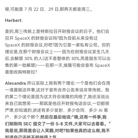
嗯,可能是 7 月 22 日、29 日,那两天都是周三。
Herbert
:
是的,周三传统上是特斯拉召开财报会议的日子。他们会
召开 SpaceX 的财报会议吗?因为目前从来没有过
SpaceX 的财报会议,对吧?因为它是一家私有公司。你的
理论是,在那个财报会议上——因为在财报会议发生几天
后,会解禁 30% 的人(这不是整体的 30%,而是股东可以出
售的第一批解禁)——在那一天,埃隆可能会宣布 SpaceX
意图收购特斯拉?
Alexandra
:所以实际上我有两个理论:一个是他们会在周
一清晨做这件事,这对于宣布合并公告来说非常传统。我
的第二个理论是因为这太符合埃隆的风格了,我还没说出
来自己就想笑——那就是他召开财报电话会议,一切都很
严肃,你知道的,讲述有多少发射、多少合同、多少 AI 客
户、多少这个那个,
然后在最后他说:“噢,还有一件事,我
们刚刚向 SEC 提交了一份 S-8 文件,大家可以去看看。”
我是说,那简直会让人笑翻,对吧?如果他真的这么做,我不
知道自己还能不能喘得上气。