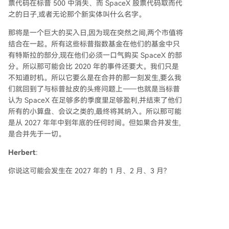
票代码在标普 500 中消失、而 SpaceX 股票代码取而代
之的日子,或者无论那个新实体叫什么名字。
那将是一个巨大的买入日,因为现在突然之间,两个市值将
结合在一起。所有这些标普指数基金在他们的基金中只
有特斯拉的部分,现在他们必须一口气购买 SpaceX 的部
分。所以那可能会比 2020 年的事件还要大。我们只是
不知道时机。所以它要么是在合并的那一刻发生,要么我
们就回到了与标普扯皮的头疼问题上——也就是当标普
认为 SpaceX 在足够多的季度里足够盈利,并结束了他们
所有的小算盘、会议之类的,最终将其纳入。所以那可能
是从 2027 年年中到年底的任何时间。但如果合并发生,
是合并先于一切。
Herbert
:
你说这可能会发生在 2027 年的 1 月、2 月、3 月?
Alexandra
:
实际上的最佳情景是 2027 年 Q1,我最现实的预测是
Q2。在你展示的第一张图表中,我写下了所有必须批准