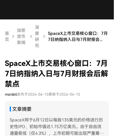
深
加密
首
度
SpaceX上市交易核心窗口：7月
货币
页
研
7日纳指纳入日与7月财报会...
新闻
究
SpaceX上市交易核心窗口：7月
7日纳指纳入日与7月财报会后解
禁点
marsbit
发布于2026-06-10
更新于2026-06-10
文章摘要
SpaceX将于6月12日以每股135美元的价格进行历
史性IPO，初始市值达1.75万亿美元。由于自由流
通量极低（仅4.3%），上市初期可能出现严重筹码