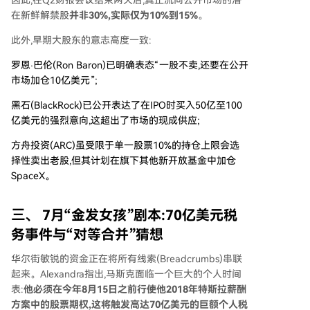
在新鲜解禁股
并非30%,实际仅为10%到15%
。
此外,早期大股东的意志高度一致:
罗恩·巴伦(Ron Baron)已明确表态“一股不卖,还要在公开
市场加仓10亿美元”;
黑石(BlackRock)已公开表达了在IPO时买入50亿至100
亿美元的强烈意向,这超出了市场的现成供应;
方舟投资(ARC)虽受限于单一股票10%的持仓上限会选
择性卖出老股,但其计划在旗下其他新开放基金中加仓
SpaceX。
三、 7月“金发女孩”剧本:70亿美元税
务事件与“对等合并”猜想
华尔街敏锐的资金正在将所有线索(Breadcrumbs)串联
起来。Alexandra指出,马斯克面临一个巨大的个人时间
表:
他必须在今年8月15日之前行使他2018年特斯拉薪酬
方案中的股票期权,这将触发高达70亿美元的巨额个人税