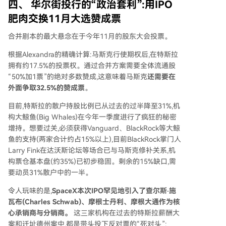
四、 华尔街投行的“政治套利”:用IPO
肥肉交换11月大选赞成票
合并剧本的最大悬念在于今年11月的股东大会投票。
根据Alexandra的精确计算:马斯克行使期权后,在特斯拉
拥有约17.5%的投票权。通过合并方案需要全体流通股
“50%加1票”的绝对多数赞成,这意味着马斯克
还需要在
外面争取32.5%的赞成票
。
目前,特斯拉的散户持股比例已从过去的过半降至31%,机
构大鲸鱼(Big Whales)在今年一季度进行了疯狂的秘密
增持。想要过关,必须获得Vanguard、BlackRock等大鲸
鱼的支持(两家合计约占15%以上),目前BlackRock掌门人
Larry Fink在达沃斯论坛等场合已与马斯克修补关系,机
构票仓基本盘(约35%)已初步稳固。剩余的15%缺口,需
要动员31%散户中的一半。
令人玩味的是,
SpaceX本次IPO罕见地引入了查尔斯·施
瓦布(Charles Schwab)、摩根士丹利、摩根大通作为核
心承销商与分销商。
这三家机构在过去的特斯拉薪酬大
案和迁址德州案中,都是带头投下反对票的“死对头”: