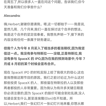
在周五了,所以很多人一直在问这个问题。告诉我们,你今
天准备和我们分享些什么?
Alexandra
:
嗨,Herbert,谢谢你邀请我。嗯,这一切都始于——我是说,
显然几周、几个月来,我们一直在探讨这个合并的想法。
我是这个合并的坚定信奉者。我想先声明一下,接下来的
内容没有任何一条属于财务建议。
但我个人为今年 8 月买入了相当多的看涨期权,因为我坚
信这一点。我没有参与特斯拉——没错,正是特斯拉,我
没有参与 SpaceX 的 IPO,因为在我的预测场景中,今年 7
月或 8 月初的某个时候会宣布合并。
现在 SpaceX IPO 的时机实际上给了我很大的信心,这也
是我想做这期节目的原因。我们之前讨论过,为什么这对
那些投资 SpaceX 的人、那些留在特斯拉的人以及那些
两者都投的人非常重要。因为我认为有许多关键日期是
你必须注意的,因为 SpaceX 的股价可能会到处乱跳,没人
知道会发生什么,甚至连埃隆(Elon)也不知道。所
以,Herbert,我们一张幻灯片一张幻灯片地来看,你想从哪