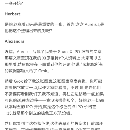
一张开始?
Herbert
:
是的,这张看起来是最重要的一张。首先,谢谢 Aurelius,是
他把这个整理出来的,对吧?
Alexandra
:
没错。Aurelius 阅读了我关于 SpaceX IPO 细节的文章,
那篇文章置顶在我的 X(原推特)个人资料上,大家可以去
那里看,然后你会在下面看到他的评论,他说:“我把你所有
的数据都输入给了 Grok。”
然后 Grok 给了我这张图表,这张图表高度有趣。你可能
需要把它放大一点,以便大家能看清。不过,嗯,也许他们
不需要再看到我们了,我不知道。再往左边移动一点,如果
可以的话,往左边移——我没法操作那个。好的,这一切都
从本周五的 IPO 开始,就是这个棕色的点,IPO 价格在
135,就是那个倒立的棕色正方形,没错。
然后你看到了这条蓝色线,这代表早期的投资者目前都还
不能卖。正如你所看到的,这一直持续到 Q2(第二季度)