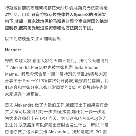
特斯拉目前的治理架构存在天然缺陷,马斯克无法获得绝
对控制。因此,
只有将特斯拉整体并入SpaceX的法律架
构下,才能一劳永逸地保护马斯克对整个商业帝国的绝对
控制权,使其免受激进投资者和地方法院的干扰。
以下为访谈全文,由AI辅助翻译
Herbert
:
好的,欢迎大家,感谢大家今天加入我们。我们今天邀请到
了 Alexandra Mertz,她也被大家称为 Tesla Boomer
Mama。我想今天会是一期非常特别的节目,她将与大家
分享关于 SpaceX IPO(首次公开募股)最权威的指南。我
们还会和大家分享几张非常重要的幻灯片,我想现在先给
大家透露一点预告。
首先,Alexandra 做了大量的工作,她梳理出了如果宣布合
并,大家可以期待的每一步流程;接着,她还会一步一步地
为大家详细列出在 IPO 当天、纳斯达克(NASDAQ)纳入
发生时,以及股东可以解禁出售时会发生什么。所以,非常
感谢你做了这么多工作,Alexandra。我知道这次 IPO 就