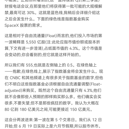
财报电话会议,在那里他们将获得第一批可能的大规模解
禁,最高可达 30%。这就是蓝色线,我稍后会详细介绍这
之后会发生什么。下面的绿色线是指数基金购买
SpaceX 股票的需求。
这是相对于自由流通量(Float)而言的,他们投入市场的第
一波稀释是 5,550 亿股(注:此处应指市值份额或股本折
算,下文有进一步澄清),占纸面市值的 4.3%。这个市值是
会变动的,你会看到的,但它就是这样开始的。
所以我们有 555,也就是左侧轴上的 0.5。在绿色轴上
——抱歉,在绿色线上,展示了指数基金将会发生什么。现
在 CNBC 和其他频道上有很多关于指数基金的数字,但他
们不明白这些指数基金必须根据自由流通量调整(Float-
adjusted)来购买。既然这个自由流通量只有 4.3%,他们
就不会像那些人预期的那样购买那么多。他们确实会买
很多,不要失望,但不是那些疯狂的数字。我认为大概在
80 亿到 180 亿美元之间,可能更接近 150 亿美元。
这会分两波进来:第一波在第 5 个交易日。我们从 12 日
开始,但 6 月 19 日实际上是六月节假期,所以股市休市。