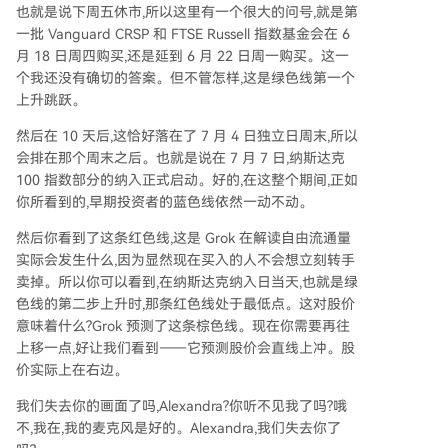
也就是说下周五休市,所以这里有一个很大的问号,就是第
一批 Vanguard CRSP 和 FTSE Russell 指数基金会在 6
月 18 日周四购买,还是延到 6 月 22 日周一购买。这一
个我还没有确切的答案。但不管怎样,这是绿色线第一个
上升跳跃。
然后在 10 天后,这恰好落在了 7 月 4 日独立日周末,所以
会排在那个周末之后。也就是说在 7 月 7 日,纳斯达克
100 指数部分的纳入正式启动。好的,在这整个期间,正如
你所看到的,早期投资者的蓝色线依然一动不动。
然后你看到了这条红色线,这是 Grok 在解读自由流通量
实际会发生什么,因为显然现在买入的人不会想立刻转手
卖掉。所以你可以看到,在纳斯达克纳入日当天,也就是绿
色线的第二步上升时,那条红色线处于最低点。这对股价
意味着什么?Grok 预测了这条棕色线。现在你需要再往
上移一点,好让我们看到——它预测股价会直线上冲。股
价实际上在右边。
我们失去你的画面了吗,Alexandra?你听不见我了吗?哦
不,我在,我的麦克风是好的。Alexandra,我们失去你了