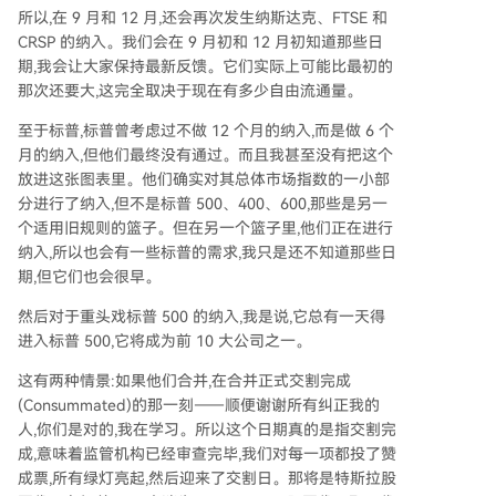
所以,在 9 月和 12 月,还会再次发生纳斯达克、FTSE 和
CRSP 的纳入。我们会在 9 月初和 12 月初知道那些日
期,我会让大家保持最新反馈。它们实际上可能比最初的
那次还要大,这完全取决于现在有多少自由流通量。
至于标普,标普曾考虑过不做 12 个月的纳入,而是做 6 个
月的纳入,但他们最终没有通过。而且我甚至没有把这个
放进这张图表里。他们确实对其总体市场指数的一小部
分进行了纳入,但不是标普 500、400、600,那些是另一
个适用旧规则的篮子。但在另一个篮子里,他们正在进行
纳入,所以也会有一些标普的需求,我只是还不知道那些日
期,但它们也会很早。
然后对于重头戏标普 500 的纳入,我是说,它总有一天得
进入标普 500,它将成为前 10 大公司之一。
这有两种情景:如果他们合并,在合并正式交割完成
(Consummated)的那一刻——顺便谢谢所有纠正我的
人,你们是对的,我在学习。所以这个日期真的是指交割完
成,意味着监管机构已经审查完毕,我们对每一项都投了赞
成票,所有绿灯亮起,然后迎来了交割日。那将是特斯拉股