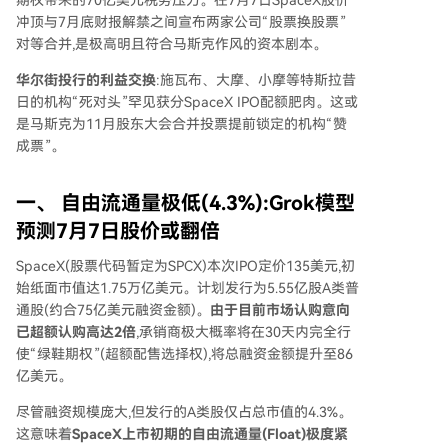
期权带来的70亿美元税务压力。在7月7日SpaceX股价
冲顶与7月底财报解禁之间宣布两家公司“股票换股票”
对等合并,是极高明且符合马斯克作风的资本剧本。
华尔街投行的利益交换
:施瓦布、大摩、小摩等特斯拉昔
日的机构“死对头”罕见获分SpaceX IPO配额肥肉。这或
是马斯克为11月股东大会合并投票提前锁定的机构“赞
成票”。
一、 自由流通量极低(4.3%):Grok模型
预测7月7日股价或翻倍
SpaceX(股票代码暂定为SPCX)本次IPO定价135美元,初
始纸面市值达1.75万亿美元。计划发行为5.55亿股A类普
通股(约合75亿美元融资金额)。
由于目前市场认购意向
已超额认购高达2倍
,承销商极大概率将在30天内完全行
使“绿鞋期权”(超额配售选择权),将总融资金额提升至86
亿美元。
尽管融资规模庞大,但发行的A类股仅占总市值的4.3%。
这意味着
SpaceX上市初期的自由流通量(Float)极度紧