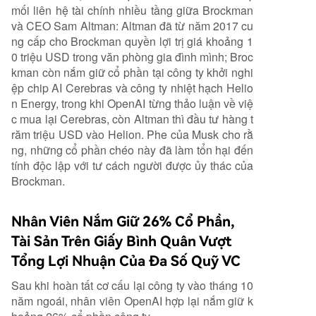
mối liên hệ tài chính nhiều tầng giữa Brockman
và CEO Sam Altman: Altman đã từ năm 2017 cu
ng cấp cho Brockman quyền lợi trị giá khoảng 1
0 triệu USD trong văn phòng gia đình mình; Broc
kman còn nắm giữ cổ phần tại công ty khởi nghi
ệp chip AI Cerebras và công ty nhiệt hạch Helio
n Energy, trong khi OpenAI từng thảo luận về việ
c mua lại Cerebras, còn Altman thì đầu tư hàng t
răm triệu USD vào Helion. Phe của Musk cho rằ
ng, những cổ phần chéo này đã làm tổn hại đến
tính độc lập với tư cách người được ủy thác của
Brockman.
Nhân Viên Nắm Giữ 26% Cổ Phần,
Tài Sản Trên Giấy Bình Quân Vượt
Tổng Lợi Nhuận Của Đa Số Quỹ VC
Sau khi hoàn tất cơ cấu lại công ty vào tháng 10
năm ngoái, nhân viên OpenAI hợp lại nắm giữ k