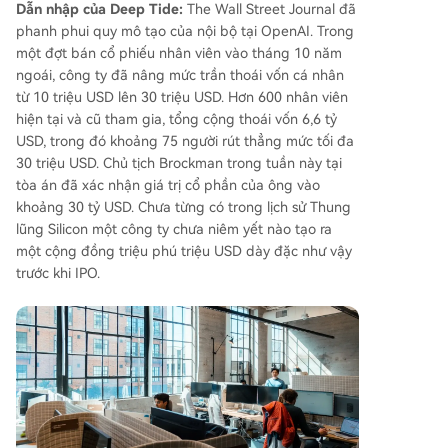
Dẫn nhập của Deep Tide:
The Wall Street Journal đã
phanh phui quy mô tạo của nội bộ tại OpenAI. Trong
một đợt bán cổ phiếu nhân viên vào tháng 10 năm
ngoái, công ty đã nâng mức trần thoái vốn cá nhân
từ 10 triệu USD lên 30 triệu USD. Hơn 600 nhân viên
hiện tại và cũ tham gia, tổng cộng thoái vốn 6,6 tỷ
USD, trong đó khoảng 75 người rút thẳng mức tối đa
30 triệu USD. Chủ tịch Brockman trong tuần này tại
tòa án đã xác nhận giá trị cổ phần của ông vào
khoảng 30 tỷ USD. Chưa từng có trong lịch sử Thung
lũng Silicon một công ty chưa niêm yết nào tạo ra
một cộng đồng triệu phú triệu USD dày đặc như vậy
trước khi IPO.