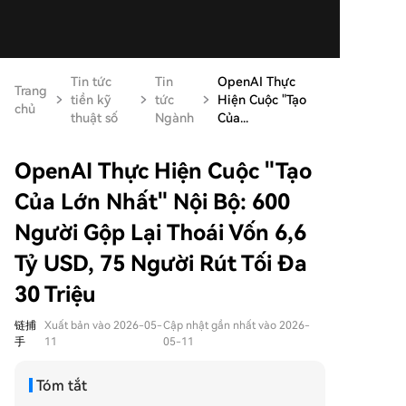
Tin tức
Tin
OpenAI Thực
Trang
tiền kỹ
tức
Hiện Cuộc "Tạo
chủ
thuật số
Ngành
Của...
OpenAI Thực Hiện Cuộc "Tạo
Của Lớn Nhất" Nội Bộ: 600
Người Gộp Lại Thoái Vốn 6,6
Tỷ USD, 75 Người Rút Tối Đa
30 Triệu
链捕
Xuất bản vào 2026-05-
Cập nhật gần nhất vào 2026-
手
11
05-11
Tóm tắt