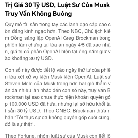
Trị Giá 30 Tỷ USD, Luật Sư Của Musk
Truy Vấn Không Buông
Quy mô tài sản trong tay các lãnh đạo cấp cao c
òn đáng kinh ngạc hơn. Theo NBC, Chủ tịch kiê
m Đồng sáng lập OpenAI Greg Brockman trong
phiên làm chứng tại tòa án ngày 4/5 đã xác nhậ
n, giá trị cổ phần OpenAI hiện tại ông nắm giữ v
ào khoảng 30 tỷ USD.
Con số này được tiết lộ vào ngày thứ tư của phiê
n tòa xét xử vụ kiện Musk kiện OpenAI. Luật sư
Steven Molo của Musk trong hơn hai giờ thẩm v
ấn đã nhiều lần nhắc đến con số này, truy vấn B
rockman tại sao chưa thực hiện khoản quyên gó
p 100.000 USD đã hứa, nhưng lại sở hữu khối tà
i sản 30 tỷ USD. Theo CNBC, Brockman thừa n
hận "Tôi thực sự đã không quyên góp cuối cùng,
đó là sự thật".
Theo Fortune, nhóm luật sư của Musk còn tiết lộ