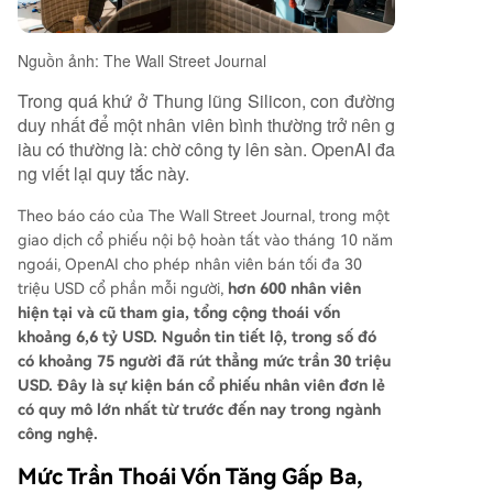
Nguồn ảnh: The Wall Street Journal
Trong quá khứ ở Thung lũng Silicon, con đường
duy nhất để một nhân viên bình thường trở nên g
iàu có thường là: chờ công ty lên sàn. OpenAI đa
ng viết lại quy tắc này.
Theo báo cáo của The Wall Street Journal, trong một
giao dịch cổ phiếu nội bộ hoàn tất vào tháng 10 năm
ngoái, OpenAI cho phép nhân viên bán tối đa 30
triệu USD cổ phần mỗi người,
hơn 600 nhân viên
hiện tại và cũ tham gia, tổng cộng thoái vốn
khoảng 6,6 tỷ USD. Nguồn tin tiết lộ, trong số đó
có khoảng 75 người đã rút thẳng mức trần 30 triệu
USD. Đây là sự kiện bán cổ phiếu nhân viên đơn lẻ
có quy mô lớn nhất từ trước đến nay trong ngành
công nghệ.
Mức Trần Thoái Vốn Tăng Gấp Ba,