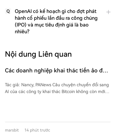
OpenAI có kế hoạch gì cho đợt phát
Q
hành cổ phiếu lần đầu ra công chúng
(IPO) và mục tiêu định giá là bao
nhiêu?
Nội dung Liên quan
Các doanh nghiệp khai thác tiền ảo đổ
xô vào AI, nhưng Phố Wall lại hạ 'nhiệt'
Tác giả: Nancy, PANews Câu chuyện chuyển đổi sang
định giá, mùa báo cáo tài chính tiết lộ ai
AI của các công ty khai thác Bitcoin không còn mới
đang 'lội ngược dòng'?
và dần trở thành tiêu chuẩn ngành. Tuy nhiên, khi
ngày càng nhiều công ty đổ vào lĩnh vực này, Phố
Wall bắt đầu giảm bớt định giá cao cho câu chuyện
chuyển đổi. Phân tích gần đây cho thấy phản ứng thị
trường đang hạ nhiệt rõ rệt. Ngay cả các hợp đồng
marsbit
14 phút trước
hosting AI lớn cũng khó lặp lại tác động kích thích thị