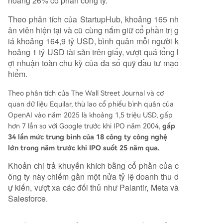
hoảng 26% cổ phần công ty.
Theo phân tích của StartupHub, khoảng 165 nh
ân viên hiện tại và cũ cùng nắm giữ cổ phần trị g
iá khoảng 164,9 tỷ USD, bình quân mỗi người k
hoảng 1 tỷ USD tài sản trên giấy, vượt quá tổng l
ợi nhuận toàn chu kỳ của đa số quỹ đầu tư mạo
hiểm.
Theo phân tích của The Wall Street Journal và cơ
quan dữ liệu Equilar, thù lao cổ phiếu bình quân của
OpenAI vào năm 2025 là khoảng 1,5 triệu USD, gấp
hơn 7 lần so với Google trước khi IPO năm 2004,
gấp
34 lần mức trung bình của 18 công ty công nghệ
lớn trong năm trước khi IPO suốt 25 năm qua.
Khoản chi trả khuyến khích bằng cổ phần của c
ông ty này chiếm gần một nửa tỷ lệ doanh thu d
ự kiến, vượt xa các đối thủ như Palantir, Meta và
Salesforce.