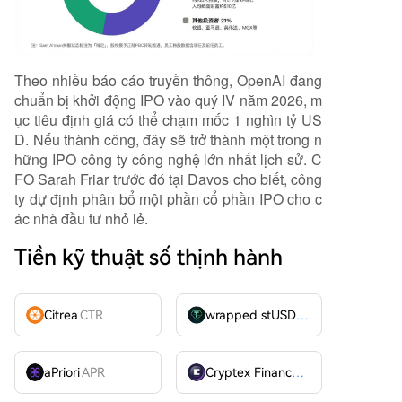
Theo nhiều báo cáo truyền thông, OpenAI đang
chuẩn bị khởi động IPO vào quý IV năm 2026, m
ục tiêu định giá có thể chạm mốc 1 nghìn tỷ US
D. Nếu thành công, đây sẽ trở thành một trong n
hững IPO công ty công nghệ lớn nhất lịch sử. C
FO Sarah Friar trước đó tại Davos cho biết, công
ty dự định phân bổ một phần cổ phần IPO cho c
ác nhà đầu tư nhỏ lẻ.
Tiền kỹ thuật số thịnh hành
Citrea
CTR
wrapped stUSDT
WSTUSDT
aPriori
APR
Cryptex Finance
CTX