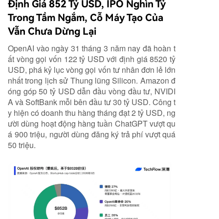
Định Giá 852 Tỷ USD, IPO Nghìn Tỷ
Trong Tầm Ngắm, Cỗ Máy Tạo Của
Vẫn Chưa Dừng Lại
OpenAI vào ngày 31 tháng 3 năm nay đã hoàn t
ất vòng gọi vốn 122 tỷ USD với định giá 8520 tỷ
USD, phá kỷ lục vòng gọi vốn tư nhân đơn lẻ lớn
nhất trong lịch sử Thung lũng Silicon. Amazon đ
óng góp 50 tỷ USD dẫn đầu vòng đầu tư, NVIDI
A và SoftBank mỗi bên đầu tư 30 tỷ USD. Công t
y hiện có doanh thu hàng tháng đạt 2 tỷ USD, ng
ười dùng hoạt động hàng tuần ChatGPT vượt qu
á 900 triệu, người dùng đăng ký trả phí vượt quá
50 triệu.