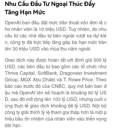
Nhu Cầu Đầu Tư Ngoại Thúc Đẩy
Tăng Hạn Mức
OpenAI ban đầu đặt mức trần thoái vốn đơn lẻ c
ho nhân viên là 10 triệu USD. Tuy nhiên, do nhu
cầu từ các nhà đầu tư bên ngoài vượt xa dự kiế
n, công ty đã trực tiếp tăng gấp ba hạn mức trần
lên 30 triệu USD vào mùa thu năm ngoái.
Giao dịch này được hoàn tất với định giá 500 tỷ
USD, các bên đầu tư bao gồm các tổ chức như
Thrive Capital, SoftBank, Dragoneer Investment
Group, MGX Abu Dhabi và T. Rowe Price. Theo
báo cáo trước đó của CNBC, quy mô bán ban đ
ầu mà OpenAI lên kế hoạch là khoảng 60 tỷ US
D, sau đó mở rộng lên 103 tỷ USD, nhưng cuối c
ùng thực tế giao dịch khoảng 66 tỷ USD. Nội bộ
công ty giải thích tỷ lệ tham gia thấp hơn là một p
hiếu bầu tín nhiệm của nhân viên vào triển vọng
dài hạn.