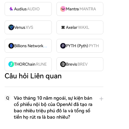
Audius
AUDIO
Mantra
MANTRA
Venus
XVS
Axelar
WAXL
Billions Network
BILL
PYTH (Pyth)
PYTH
THORChain
RUNE
Brevis
BREV
Câu hỏi Liên quan
Vào tháng 10 năm ngoái, sự kiện bán
Q
cổ phiếu nội bộ của OpenAI đã tạo ra
bao nhiêu triệu phú đô la và tổng số
tiền họ rút ra là bao nhiêu?