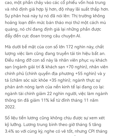
cao, một phần chảy vào các cổ phiếu vốn hoá trung
và nhỏ định giá hợp lý hơn, độ nhạy lãi suất thấp hơn.
Sự phân hoá này tự nó đã nói lên: Thị trường không
hoảng loạn đến mức bán tháo mọi thứ một cách mù
quáng, nó chỉ đang định giá lại những phần được
đẩy đến cực đoan trong câu chuyện AI.
Mà dưới bề mặt của con số lớn 172 nghìn này, chất
lượng việc làm cũng đang truyền tải tín hiệu bất an.
Điều nâng đỡ con số này là nhân viên phục vụ khách
sạn (ngành giải trí & khách sạn +70 nghìn), nhân viên
chính phủ (chính quyền địa phương +55 nghìn) và y
tá (chăm sóc sức khỏe +35 nghìn); ngành thực sự
phản ánh nóng lạnh của nền kinh tế lại đang co lại:
ngành tài chính giảm 22 nghìn người, việc làm ngành
thông tin đã giảm 11% kể từ đỉnh tháng 11 năm
2022.
Số liệu tiền lương cũng không chịu được sự xem xét
kỹ lưỡng. Lương trung bình theo giờ tháng 5 tăng
3.4% so với cùng kỳ, nghe có vẻ tốt, nhưng CPI tháng