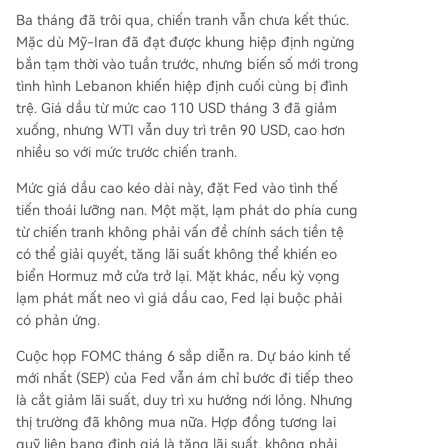
Ba tháng đã trôi qua, chiến tranh vẫn chưa kết thúc.
Mặc dù Mỹ-Iran đã đạt được khung hiệp định ngừng
bắn tạm thời vào tuần trước, nhưng biến số mới trong
tình hình Lebanon khiến hiệp định cuối cùng bị đình
trệ. Giá dầu từ mức cao 110 USD tháng 3 đã giảm
xuống, nhưng WTI vẫn duy trì trên 90 USD, cao hơn
nhiều so với mức trước chiến tranh.
Mức giá dầu cao kéo dài này, đặt Fed vào tình thế
tiến thoái lưỡng nan. Một mặt, lạm phát do phía cung
từ chiến tranh không phải vấn đề chính sách tiền tệ
có thể giải quyết, tăng lãi suất không thể khiến eo
biển Hormuz mở cửa trở lại. Mặt khác, nếu kỳ vọng
lạm phát mất neo vì giá dầu cao, Fed lại buộc phải
có phản ứng.
Cuộc họp FOMC tháng 6 sắp diễn ra. Dự báo kinh tế
mới nhất (SEP) của Fed vẫn ám chỉ bước đi tiếp theo
là cắt giảm lãi suất, duy trì xu hướng nới lỏng. Nhưng
thị trường đã không mua nữa. Hợp đồng tương lai
quỹ liên bang định giá là tăng lãi suất, không phải