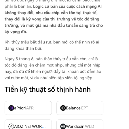
Sự lao dốc ngày 5 tháng 6 là một lời cảnh báo, chưa
phải là bản án.
Logic cơ bản của cuộc cách mạng AI
không thay đổi, nhu cầu chip vẫn tồn tại thực tế,
thay đổi là kỳ vọng của thị trường về tốc độ tăng
trưởng, và mức giá mà nhà đầu tư sẵn sàng trả cho
kỳ vọng đó.
Khi thủy triều bắt đầu rút, bạn mới có thể nhìn rõ ai
đang khỏa thân bơi.
Ngày 5 tháng 6, bản thân thủy triều vẫn còn, chỉ là
tốc độ dâng lên chậm một nhịp, nhưng chỉ một nhịp
này, đã đủ để khiến người đầy tài khoản ướt đẫm áo
với nước mắt, ví dụ như biên tập viên tội nghiệp.
Tiền kỹ thuật số thịnh hành
aPriori
APR
Balance
EPT
AIOZ NETWORK INC
AIOZ
Worldcoin
WLD