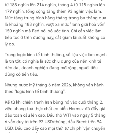
từ 185 nghìn lên 214 nghìn, tháng 4 từ 115 nghìn lên
179 nghìn, tổng cộng tăng thêm 93 nghìn việc làm.
Mức tăng trung bình hàng tháng trong ba tháng qua
là khoảng 188 nghìn, vượt xa mức "ranh giới hoà vốn"
150 nghìn mà Fed nội bộ ước tính. Chỉ cần việc làm
tiếp tục ở trên đường này, cắt giảm lãi suất không có
lý do.
Trong logic kinh tế bình thường, số liệu việc làm mạnh
là tin tốt, có nghĩa là sức chịu đựng của nền kinh tế
dẻo dai, doanh nghiệp đang mở rộng, người tiêu
dùng có tiền tiêu.
Nhưng nước Mỹ tháng 6 năm 2026, không vận hành
theo "logic kinh tế bình thường".
Kể từ khi chiến tranh Iran bùng nổ vào cuối tháng 2,
việc phong toả thực chất eo biển Hormuz đã đẩy giá
dầu toàn cầu lên cao. Dầu thô WTI vào ngày 5 tháng
6 vẫn duy trì trên 92 USD/thùng, dầu Brent trên 94
USD. Dầu cao đẩy cao mọi thứ: từ chi phí vận chuyển