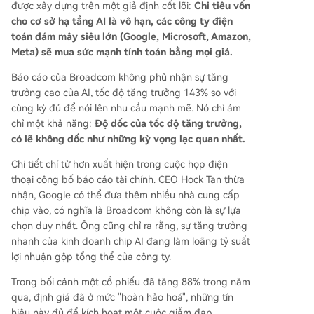
được xây dựng trên một giả định cốt lõi:
Chi tiêu vốn
cho cơ sở hạ tầng AI là vô hạn, các công ty điện
toán đám mây siêu lớn (Google, Microsoft, Amazon,
Meta) sẽ mua sức mạnh tính toán bằng mọi giá.
Báo cáo của Broadcom không phủ nhận sự tăng
trưởng cao của AI, tốc độ tăng trưởng 143% so với
cùng kỳ đủ để nói lên nhu cầu mạnh mẽ. Nó chỉ ám
chỉ một khả năng:
Độ dốc của tốc độ tăng trưởng,
có lẽ không dốc như những kỳ vọng lạc quan nhất.
Chi tiết chí tử hơn xuất hiện trong cuộc họp điện
thoại công bố báo cáo tài chính. CEO Hock Tan thừa
nhận, Google có thể đưa thêm nhiều nhà cung cấp
chip vào, có nghĩa là Broadcom không còn là sự lựa
chọn duy nhất. Ông cũng chỉ ra rằng, sự tăng trưởng
nhanh của kinh doanh chip AI đang làm loãng tỷ suất
lợi nhuận gộp tổng thể của công ty.
Trong bối cảnh một cổ phiếu đã tăng 88% trong năm
qua, định giá đã ở mức "hoàn hảo hoá", những tín
hiệu này đủ để kích hoạt một cuộc giẫm đạp.