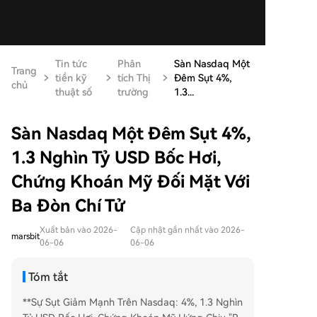
Tin tức
Phân
Sàn Nasdaq Một
Trang
tiền kỹ
tích Thị
Đêm Sụt 4%,
chủ
thuật số
trường
1.3...
Sàn Nasdaq Một Đêm Sụt 4%,
1.3 Nghìn Tỷ USD Bốc Hơi,
Chứng Khoán Mỹ Đối Mặt Với
Ba Đòn Chí Tử
Xuất bản vào 2026-
Cập nhật gần nhất vào 2026-
marsbit
06-06
06-06
Tóm tắt
**Sự Sụt Giảm Mạnh Trên Nasdaq: 4%, 1.3 Nghìn