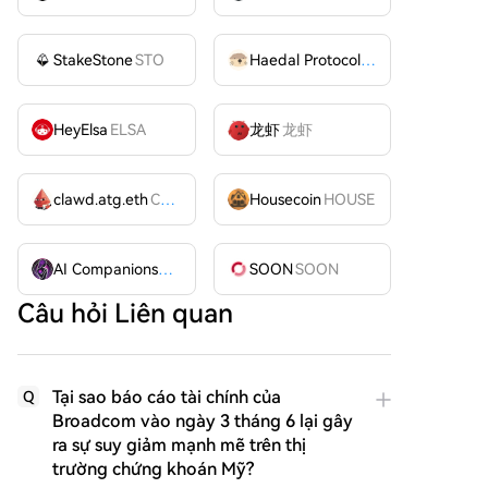
StakeStone
STO
Haedal Protocol
HAEDAL
HeyElsa
ELSA
龙虾
龙虾
clawd.atg.eth
CLAWD
Housecoin
HOUSE
AI Companions
AIC
SOON
SOON
Câu hỏi Liên quan
Tại sao báo cáo tài chính của
Q
Broadcom vào ngày 3 tháng 6 lại gây
ra sự suy giảm mạnh mẽ trên thị
trường chứng khoán Mỹ?