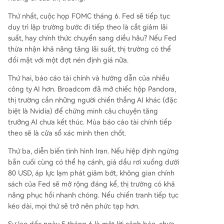
Thứ nhất, cuộc họp FOMC tháng 6. Fed sẽ tiếp tục
duy trì lập trường bước đi tiếp theo là cắt giảm lãi
suất, hay chính thức chuyển sang diều hâu? Nếu Fed
thừa nhận khả năng tăng lãi suất, thị trường có thể
đối mặt với một đợt nén định giá nữa.
Thứ hai, báo cáo tài chính và hướng dẫn của nhiều
công ty AI hơn. Broadcom đã mở chiếc hộp Pandora,
thị trường cần những người chiến thắng AI khác (đặc
biệt là Nvidia) để chứng minh câu chuyện tăng
trưởng AI chưa kết thúc. Mùa báo cáo tài chính tiếp
theo sẽ là cửa sổ xác minh then chốt.
Thứ ba, diễn biến tình hình Iran. Nếu hiệp định ngừng
bắn cuối cùng có thể hạ cánh, giá dầu rơi xuống dưới
80 USD, áp lực lạm phát giảm bớt, không gian chính
sách của Fed sẽ mở rộng đáng kể, thị trường có khả
năng phục hồi nhanh chóng. Nếu chiến tranh tiếp tục
kéo dài, mọi thứ sẽ trở nên phức tạp hơn.