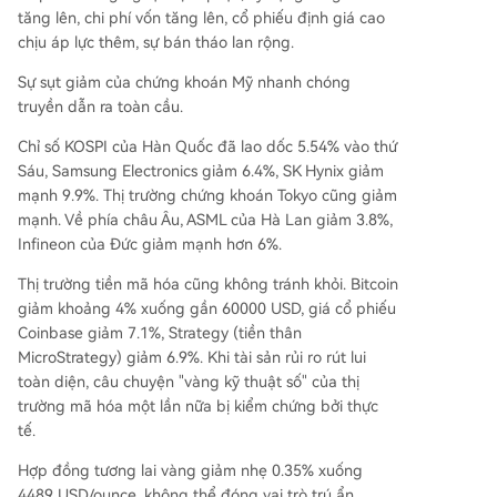
tăng lên, chi phí vốn tăng lên, cổ phiếu định giá cao
chịu áp lực thêm, sự bán tháo lan rộng.
Sự sụt giảm của chứng khoán Mỹ nhanh chóng
truyền dẫn ra toàn cầu.
Chỉ số KOSPI của Hàn Quốc đã lao dốc 5.54% vào thứ
Sáu, Samsung Electronics giảm 6.4%, SK Hynix giảm
mạnh 9.9%. Thị trường chứng khoán Tokyo cũng giảm
mạnh. Về phía châu Âu, ASML của Hà Lan giảm 3.8%,
Infineon của Đức giảm mạnh hơn 6%.
Thị trường tiền mã hóa cũng không tránh khỏi. Bitcoin
giảm khoảng 4% xuống gần 60000 USD, giá cổ phiếu
Coinbase giảm 7.1%, Strategy (tiền thân
MicroStrategy) giảm 6.9%. Khi tài sản rủi ro rút lui
toàn diện, câu chuyện "vàng kỹ thuật số" của thị
trường mã hóa một lần nữa bị kiểm chứng bởi thực
tế.
Hợp đồng tương lai vàng giảm nhẹ 0.35% xuống
4489 USD/ounce, không thể đóng vai trò trú ẩn