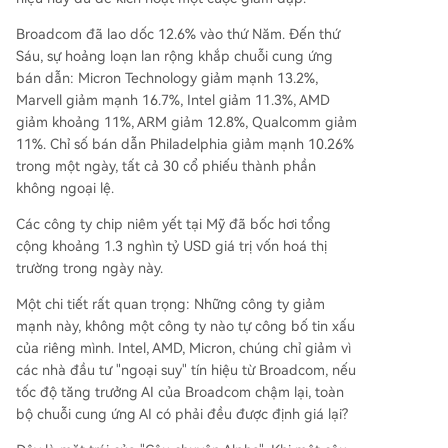
Broadcom đã lao dốc 12.6% vào thứ Năm. Đến thứ
Sáu, sự hoảng loạn lan rộng khắp chuỗi cung ứng
bán dẫn: Micron Technology giảm mạnh 13.2%,
Marvell giảm mạnh 16.7%, Intel giảm 11.3%, AMD
giảm khoảng 11%, ARM giảm 12.8%, Qualcomm giảm
11%. Chỉ số bán dẫn Philadelphia giảm mạnh 10.26%
trong một ngày, tất cả 30 cổ phiếu thành phần
không ngoại lệ.
Các công ty chip niêm yết tại Mỹ đã bốc hơi tổng
cộng khoảng 1.3 nghìn tỷ USD giá trị vốn hoá thị
trường trong ngày này.
Một chi tiết rất quan trọng: Những công ty giảm
mạnh này, không một công ty nào tự công bố tin xấu
của riêng mình. Intel, AMD, Micron, chúng chỉ giảm vì
các nhà đầu tư "ngoại suy" tín hiệu từ Broadcom, nếu
tốc độ tăng trưởng AI của Broadcom chậm lại, toàn
bộ chuỗi cung ứng AI có phải đều được định giá lại?