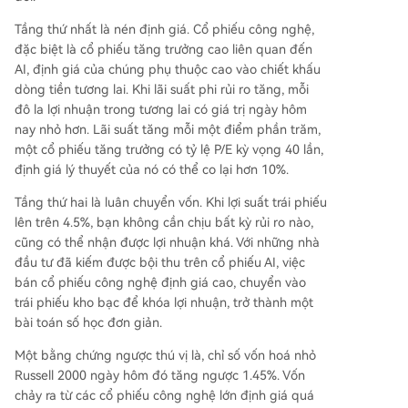
Tầng thứ nhất là nén định giá. Cổ phiếu công nghệ,
đặc biệt là cổ phiếu tăng trưởng cao liên quan đến
AI, định giá của chúng phụ thuộc cao vào chiết khấu
dòng tiền tương lai. Khi lãi suất phi rủi ro tăng, mỗi
đô la lợi nhuận trong tương lai có giá trị ngày hôm
nay nhỏ hơn. Lãi suất tăng mỗi một điểm phần trăm,
một cổ phiếu tăng trưởng có tỷ lệ P/E kỳ vọng 40 lần,
định giá lý thuyết của nó có thể co lại hơn 10%.
Tầng thứ hai là luân chuyển vốn. Khi lợi suất trái phiếu
lên trên 4.5%, bạn không cần chịu bất kỳ rủi ro nào,
cũng có thể nhận được lợi nhuận khá. Với những nhà
đầu tư đã kiếm được bội thu trên cổ phiếu AI, việc
bán cổ phiếu công nghệ định giá cao, chuyển vào
trái phiếu kho bạc để khóa lợi nhuận, trở thành một
bài toán số học đơn giản.
Một bằng chứng ngược thú vị là, chỉ số vốn hoá nhỏ
Russell 2000 ngày hôm đó tăng ngược 1.45%. Vốn
chảy ra từ các cổ phiếu công nghệ lớn định giá quá