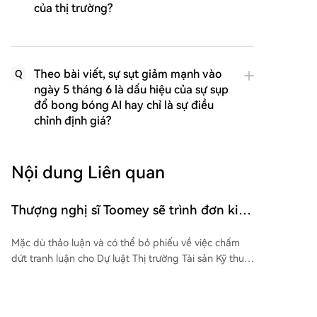
của thị trường?
Theo bài viết, sự sụt giảm mạnh vào
Q
ngày 5 tháng 6 là dấu hiệu của sự sụp
đổ bong bóng AI hay chỉ là sự điều
chỉnh định giá?
Nội dung Liên quan
Thượng nghị sĩ Toomey sẽ trình đơn kiến
nghị về việc tổ chức bỏ phiếu thông qua
Mặc dù thảo luận và có thể bỏ phiếu về việc chấm
dự luật CLARITY Act vào tháng Chín
dứt tranh luận cho Dự luật Thị trường Tài sản Kỹ thuật
số (Đạo luật CLARITY) bị hoãn do kỳ nghỉ của
Thượng viện, lãnh đạo đa số Cộng hòa John Thune
dự định đệ trình một kiến nghị để thúc đẩy cuộc bỏ