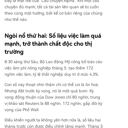
Đây là mặt trái của "Câu chuyện Alpha". Khi một câu
chuyện đủ mạnh, tất cả tài sản liên quan sẽ bị cuốn
theo cùng một hướng, bất kể cơ bản riêng của chúng
như thế nào.
Ngòi nổ thứ hai: Số liệu việc làm quá
mạnh, trở thành chất độc cho thị
trường
8:30 sáng thứ Sáu, Bộ Lao động Mỹ công bố báo cáo
việc làm phi nông nghiệp tháng 5: tạo thêm 172
nghìn việc làm, tỷ lệ thất nghiệp duy trì ở mức 4.3%.
Con số này thoạt nhìn thậm chí có thể coi là ôn hoà.
Nhưng đặt trước kỳ vọng, nó là một quả bom: Kỳ
vọng đồng thuận của Dow Jones chỉ 80 nghìn, trung
vị khảo sát Reuters là 88 nghìn. 172 nghìn, gấp đôi kỳ
vọng của Phố Wall.
Điều khiến người ta không yên hơn nữa là, số liệu hai
tháng trước còn được điều chỉnh tăng mạnh: Tháng 3