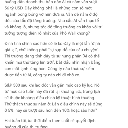
hướng dẫn doanh thu bán dẫn AI cả năm vẫn vượt
56 tỷ USD. Đây không phải là những con số một
ngành bong bóng vỡ nên đưa ra. Vấn đề nằm ở độ
dốc của tốc độ tăng trưởng: Nhu cầu AI vẫn thực tế
và khổng lồ, nhưng tốc độ tăng trưởng có khớp với trí
tưởng tượng điên rồ nhất của Phố Wall không?
Định tính chính xác hơn có lẽ là: Đây là một lần "định
giá lại", chứ không phải "sự sụp đổ của câu chuyện".
Thị trường đang tỉnh dậy từ sự hưng phấn "AI có thể
khiến mọi thứ tăng lên trời", bắt đầu nhìn nhận bằng
con mắt lạnh lùng hơn: Công ty nào thực sự kiếm
được tiền từ AI, công ty nào chỉ đi nhờ xe.
S&P 500 sau khi lao dốc vẫn gần mức cao kỷ lục. Nó
từ mức cao tuần này đã rút lại khoảng 5%, trong lịch
sử thuộc khoảng điều chỉnh kỹ thuật bình thường.
Thử thách thực sự nằm ở: Lần điều chỉnh này sẽ dừng
ở 5%, hay sẽ trượt sâu hơn đến 10% hoặc sâu hơn?
Hai tuần tới, ba thời điểm then chốt sẽ quyết định
hướng đi của thị trường.