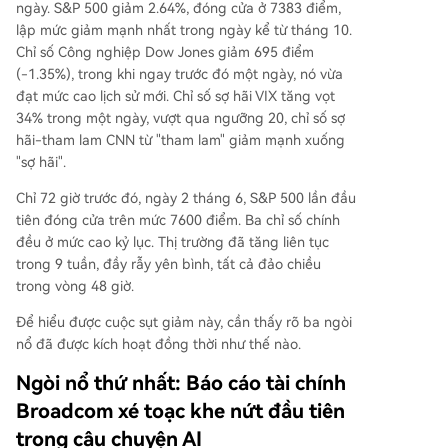
ngày. S&P 500 giảm 2.64%, đóng cửa ở 7383 điểm,
mà còn có thể tăng lãi. Kỳ vọng lãi suất tăng gâ
lập mức giảm mạnh nhất trong ngày kể từ tháng 10.
y áp lực nén định giá lên cổ phiếu công nghệ và
Chỉ số Công nghiệp Dow Jones giảm 695 điểm
kích thích luân chuyển vốn sang tài sản an toàn
(-1.35%), trong khi ngay trước đó một ngày, nó vừa
hơn. 3. **Bóng ma lạm phát từ chiến tranh Iran:*
đạt mức cao lịch sử mới. Chỉ số sợ hãi VIX tăng vọt
* Giá dầu duy trì trên 90 USD/thùng do tình trạn
34% trong một ngày, vượt qua ngưỡng 20, chỉ số sợ
g bất ổn ở eo biển Hormuz tiếp tục gây áp lực l
hãi-tham lam CNN từ "tham lam" giảm mạnh xuống
ạm phát, khiến Fed rơi vào tình thế khó xử và hạ
"sợ hãi".
n chế không gian chính sách. Ba yếu tố này cùn
g lúc tấn công vào các trụ cột niềm tin thị trườn
Chỉ 72 giờ trước đó, ngày 2 tháng 6, S&P 500 lần đầu
g: câu chuyện tăng trưởng vô hạn của AI
...
tiên đóng cửa trên mức 7600 điểm. Ba chỉ số chính
đều ở mức cao kỷ lục. Thị trường đã tăng liên tục
trong 9 tuần, đầy rẫy yên bình, tất cả đảo chiều
trong vòng 48 giờ.
Để hiểu được cuộc sụt giảm này, cần thấy rõ ba ngòi
nổ đã được kích hoạt đồng thời như thế nào.
Ngòi nổ thứ nhất: Báo cáo tài chính
Broadcom xé toạc khe nứt đầu tiên
trong câu chuyện AI