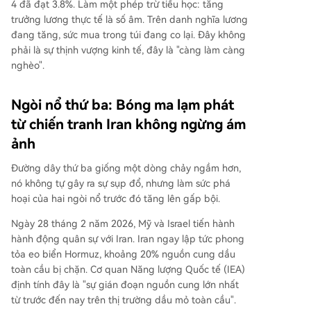
4 đã đạt 3.8%. Làm một phép trừ tiểu học: tăng
trưởng lương thực tế là số âm. Trên danh nghĩa lương
đang tăng, sức mua trong túi đang co lại. Đây không
phải là sự thịnh vượng kinh tế, đây là "càng làm càng
nghèo".
Ngòi nổ thứ ba: Bóng ma lạm phát
từ chiến tranh Iran không ngừng ám
ảnh
Đường dây thứ ba giống một dòng chảy ngầm hơn,
nó không tự gây ra sự sụp đổ, nhưng làm sức phá
hoại của hai ngòi nổ trước đó tăng lên gấp bội.
Ngày 28 tháng 2 năm 2026, Mỹ và Israel tiến hành
hành động quân sự với Iran. Iran ngay lập tức phong
tỏa eo biển Hormuz, khoảng 20% nguồn cung dầu
toàn cầu bị chặn. Cơ quan Năng lượng Quốc tế (IEA)
định tính đây là "sự gián đoạn nguồn cung lớn nhất
từ trước đến nay trên thị trường dầu mỏ toàn cầu".