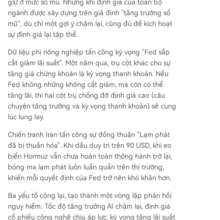
giữ ở mức số mũ. Nhưng khi định giá của toàn bộ
ngành được xây dựng trên giả định "tăng trưởng số
mũ", dù chỉ một gợi ý chậm lại, cũng đủ để kích hoạt
sự định giá lại tập thể.
Dữ liệu phi nông nghiệp tấn công kỳ vọng "Fed sắp
cắt giảm lãi suất". Một năm qua, trụ cột khác cho sự
tăng giá chứng khoán là kỳ vọng thanh khoản. Nếu
Fed không những không cắt giảm, mà còn có thể
tăng lãi, thì hai cột trụ chống đỡ định giá cao (câu
chuyện tăng trưởng và kỳ vọng thanh khoản) sẽ cùng
lúc lung lay.
Chiến tranh Iran tấn công sự đồng thuận "Lạm phát
đã bị thuần hóa". Khi dầu duy trì trên 90 USD, khi eo
biển Hormuz vẫn chưa hoàn toàn thông hành trở lại,
bóng ma lạm phát luôn luẩn quẩn trên thị trường,
khiến mỗi quyết định của Fed trở nên khó khăn hơn.
Ba yếu tố cộng lại, tạo thành một vòng lặp phản hồi
nguy hiểm: Tốc độ tăng trưởng AI chậm lại, định giá
cổ phiếu công nghệ chịu áp lực, kỳ vọng tăng lãi suất