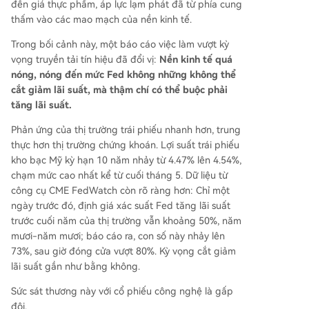
đến giá thực phẩm, áp lực lạm phát đã từ phía cung
thấm vào các mao mạch của nền kinh tế.
Trong bối cảnh này, một báo cáo việc làm vượt kỳ
vọng truyền tải tín hiệu đã đổi vị:
Nền kinh tế quá
nóng, nóng đến mức Fed không những không thể
cắt giảm lãi suất, mà thậm chí có thể buộc phải
tăng lãi suất.
Phản ứng của thị trường trái phiếu nhanh hơn, trung
thực hơn thị trường chứng khoán. Lợi suất trái phiếu
kho bạc Mỹ kỳ hạn 10 năm nhảy từ 4.47% lên 4.54%,
chạm mức cao nhất kể từ cuối tháng 5. Dữ liệu từ
công cụ CME FedWatch còn rõ ràng hơn: Chỉ một
ngày trước đó, định giá xác suất Fed tăng lãi suất
trước cuối năm của thị trường vẫn khoảng 50%, năm
mươi-năm mươi; báo cáo ra, con số này nhảy lên
73%, sau giờ đóng cửa vượt 80%. Kỳ vọng cắt giảm
lãi suất gần như bằng không.
Sức sát thương này với cổ phiếu công nghệ là gấp
đôi.