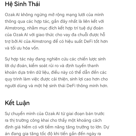
Hệ Sinh Thái
Ozak AI không ngừng mở rộng mạng lưới của mình
thông qua các hợp tác, gần đây nhất là liên kết với
AImstrong, nhằm mục đích kết hợp trí tuệ dự đoán
của Ozak AI với giao thức cho vay đa chuỗi được hỗ
trợ bởi AI của AImstrong để có hiệu suất DeFi tốt hơn
và tối ưu hóa vốn.
Sự hợp tác này đang nghiên cứu các chiến lược sinh
lời dự đoán, kiểm soát rủi ro và định tuyến thanh
khoản dựa trên dữ liệu, điều này có thể dẫn đến các
quy trình làm việc được cải thiện, sinh lợi cao hơn cho
người dùng và một hệ sinh thái DeFi thông minh hơn.
Kết Luận
Sự chuyển mình của Ozak AI từ giai đoạn bán trước
ra thị trường công khai cho thấy một khoảng cách
định giá hiếm có với tiềm năng tăng trưởng to lớn. Dự
án đang gia tăng tốc độ khi tiến gần đến ngày ra