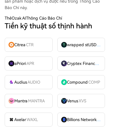
sản phẩm hoặc dịch vụ được nêu trong Thông Cáo
Báo Chí này.
Thẻ
Ozak AIThông Cáo Báo Chí
Tiền kỹ thuật số thịnh hành
Citrea
CTR
wrapped stUSDT
WSTUSDT
aPriori
APR
Cryptex Finance
CTX
Audius
AUDIO
Compound
COMP
Mantra
MANTRA
Venus
XVS
Axelar
WAXL
Billions Network
BILL