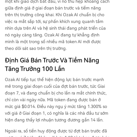
một khi giao dịch bắt đầu, vì nó thu hẹp khoảng cách
giữa định giá ở giai đoạn bán trước và tiềm năng
trên thị trường công khai. Khi Ozak AI chuẩn bị cho
việc ra mắt sắp tới, sự phấn khích xung quanh tầm
nhìn dựa trên AI và hệ sinh thái đang phát triển của
nó ngày càng tăng. Ozak AI đang tự khẳng định
mình là một trong số nhiều mã token AI mới được
theo dõi sát sao trên thị trường.
Định Giá Bán Trước Và Tiềm Năng
Tăng Trưởng 100 Lần
Ozak AI tiếp tục thể hiện động lực bán trước mạnh
mẽ trong giai đoạn cuối của đợt bán trước, tức Giai
đoạn 7, và đang chuẩn bị cho lần ra mắt chính thức,
chỉ còn vài ngày nữa. Mã token đang được bán ở
mức giá $0.014. Điều này ngụ ý mức tăng 1.300% so
với giá ở Giai đoạn 1, có nghĩa là các nhà đầu tư sớm
hiện đang thấy lợi nhuận tương đương gần 14 lần.
Ngoài ra, số tiền huy động được từ đợt bán trước đã