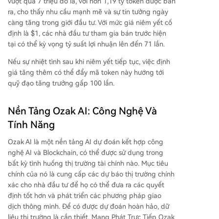
vượt quá 7 triệu đô la, với hơn 1,19 tỷ token được bán
ra, cho thấy nhu cầu mạnh mẽ và sự tin tưởng ngày
càng tăng trong giới đầu tư. Với mức giá niêm yết cố
định là $1, các nhà đầu tư tham gia bán trước hiện
tại có thể kỳ vọng tỷ suất lợi nhuận lên đến 71 lần.
Nếu sự nhiệt tình sau khi niêm yết tiếp tục, việc định
giá tăng thêm có thể đẩy mã token này hướng tới
quỹ đạo tăng trưởng gấp 100 lần.
Nền Tảng Ozak AI: Công Nghệ Và
Tính Năng
Ozak AI là một nền tảng AI dự đoán kết hợp công
nghệ AI và Blockchain, có thể được sử dụng trong
bất kỳ tình huống thị trường tài chính nào. Mục tiêu
chính của nó là cung cấp các dự báo thị trường chính
xác cho nhà đầu tư để họ có thể đưa ra các quyết
định tốt hơn và phát triển các phương pháp giao
dịch thông minh. Để có được dự đoán hoàn hảo, dữ
liệu thị trường là cần thiết. Mạng Phát Trực Tiếp Ozak