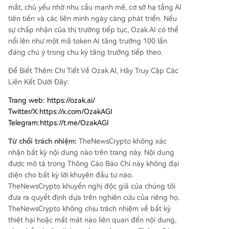
mắt, chủ yếu nhờ nhu cầu mạnh mẽ, cơ sở hạ tầng AI
tiên tiến và các liên minh ngày càng phát triển. Nếu
sự chấp nhận của thị trường tiếp tục, Ozak AI có thể
nổi lên như một mã token AI tăng trưởng 100 lần
đáng chú ý trong chu kỳ tăng trưởng tiếp theo.
Để Biết Thêm Chi Tiết Về Ozak AI, Hãy Truy Cập Các
Liên Kết Dưới Đây:
​Trang web: https://ozak.ai/
Twitter/X:https://x.com/OzakAGI
Telegram:https://t.me/OzakAGI
Từ chối trách nhiệm:
TheNewsCrypto không xác
nhận bất kỳ nội dung nào trên trang này. Nội dung
được mô tả trong Thông Cáo Báo Chí này không đại
diện cho bất kỳ lời khuyên đầu tư nào.
TheNewsCrypto khuyến nghị độc giả của chúng tôi
đưa ra quyết định dựa trên nghiên cứu của riêng họ.
TheNewsCrypto không chịu trách nhiệm về bất kỳ
thiệt hại hoặc mất mát nào liên quan đến nội dung,