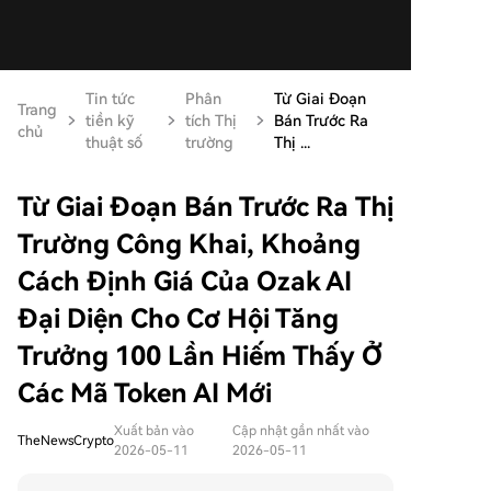
Tin tức
Phân
Từ Giai Đoạn
Trang
tiền kỹ
tích Thị
Bán Trước Ra
chủ
thuật số
trường
Thị ...
Từ Giai Đoạn Bán Trước Ra Thị
Trường Công Khai, Khoảng
Cách Định Giá Của Ozak AI
Đại Diện Cho Cơ Hội Tăng
Trưởng 100 Lần Hiếm Thấy Ở
Các Mã Token AI Mới
Xuất bản vào
Cập nhật gần nhất vào
TheNewsCrypto
2026-05-11
2026-05-11