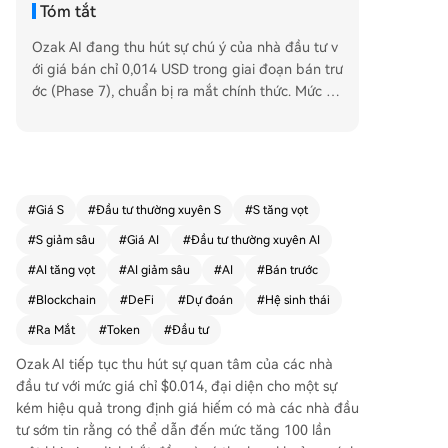
Tóm tắt
Ozak AI đang thu hút sự chú ý của nhà đầu tư v
ới giá bán chỉ 0,014 USD trong giai đoạn bán trư
ớc (Phase 7), chuẩn bị ra mắt chính thức. Mức gi
á này được cho là có khoảng cách hiếm có so vớ
i tiềm năng thị trường công khai, mang lại cơ hội
tăng trưởng lên tới 100 lần. Tổng số tiền huy độ
ng đã vượt 7 triệu USD với hơn 1,19 tỷ token đư
ợc bán. Ozak AI là nền tảng AI dự đoán kết hợp
#
Giá S
#
Đầu tư thường xuyên S
#
S tăng vọt
công nghệ Blockchain, cung cấp dự báo thị trườ
#
S giảm sâu
#
Giá AI
#
Đầu tư thường xuyên AI
ng chính xác nhờ mạng thu thập dữ liệu và các t
ác nhân phân tích 24/7. Đồng nội bộ $OZ được
#
AI tăng vọt
#
AI giảm sâu
#
AI
#
Bán trước
dùng để truy cập tính năng AI, stake và nhận ph
#
Blockchain
#
DeFi
#
Dự đoán
#
Hệ sinh thái
ần thưởng. Dự án đang mở rộng hệ sinh thái thô
#
Ra Mắt
#
Token
#
Đầu tư
ng qua các đối tác chiến lược như AImstrong, nh
ằm tối ưu hóa hiệu suất trong lĩnh vực DeFi. Với c
Ozak AI tiếp tục thu hút sự quan tâm của các nhà
ơ sở hạ tầng AI tiên tiến và cộng đồng ủng hộ,
đầu tư với mức giá chỉ $0.014, đại diện cho một sự
Ozak AI được kỳ vọng có thể trở thành một tron
kém hiệu quả trong định giá hiếm có mà các nhà đầu
g những token AI tăng trưởng mạnh trong chu k
tư sớm tin rằng có thể dẫn đến mức tăng 100 lần
ỳ tới.