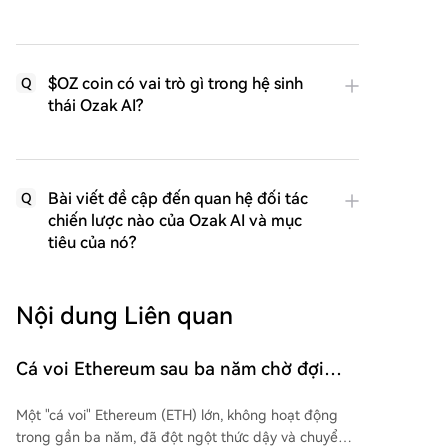
$OZ coin có vai trò gì trong hệ sinh
Q
thái Ozak AI?
Bài viết đề cập đến quan hệ đối tác
Q
chiến lược nào của Ozak AI và mục
tiêu của nó?
Nội dung Liên quan
Cá voi Ethereum sau ba năm chờ đợi
cuối cùng đã thức giấc: Gánh chịu thiệt
Một "cá voi" Ethereum (ETH) lớn, không hoạt động
hại hàng triệu USD
trong gần ba năm, đã đột ngột thức dậy và chuyển