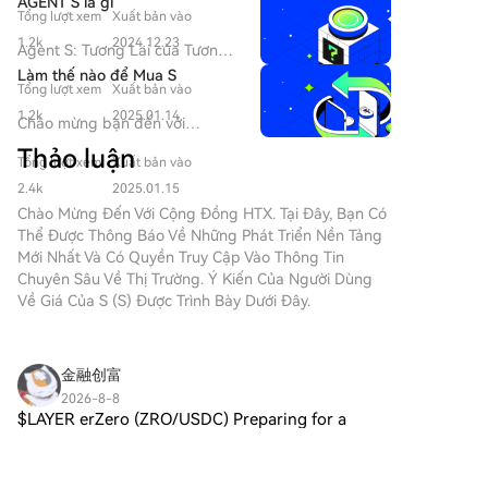
AGENT S là gì
trình xác thực trong hai tuần để triển khai.
Tổng lượt xem
Xuất bản vào
mắt chiến dịch Tìm hiểu & Kiếm
tiền này.
1.2k
2024.12.23
Agent S: Tương Lai của Tương
Tác Tự Động trong Web3 Giới
Làm thế nào để Mua S
Tổng lượt xem
Xuất bản vào
thiệu Trong bối cảnh không
ngừng phát triển của Web3 và
1.2k
2025.01.14
Chào mừng bạn đến với
tiền điện tử, các đổi mới đang
HTX.com! Chúng tôi đã làm cho
Thảo luận
liên tục định nghĩa lại cách mà
Tổng lượt xem
Xuất bản vào
mua Sonic (S) trở nên đơn giản
cá nhân tương tác với các nền
và thuận tiện. Làm theo hướng
2.4k
2025.01.15
tảng kỹ thuật số. Một dự án
dẫn từng bước của chúng tôi
Chào Mừng Đến Với Cộng Đồng HTX. Tại Đây, Bạn Có
tiên phong như vậy, Agent S,
để bắt đầu hành trình tiền kỹ
Thể Được Thông Báo Về Những Phát Triển Nền Tảng
hứa hẹn sẽ cách mạng hóa
thuật số của bạn.Bước 1: Tạo
Mới Nhất Và Có Quyền Truy Cập Vào Thông Tin
tương tác giữa con người và
Tài khoản HTX của BạnSử dụng
Chuyên Sâu Về Thị Trường. Ý Kiến ​​của Người Dùng
máy tính thông qua khung tác
email hoặc số điện thoại của
Về Giá Của S (S) Được Trình Bày Dưới Đây.
nhân mở của nó. Bằng cách mở
bạn để đăng ký tài khoản miễn
đường cho các tương tác tự
phí trên HTX. Trải nghiệm hành
động, Agent S nhằm đơn giản
trình đăng ký không rắc rối và
金融创富
hóa các nhiệm vụ phức tạp,
mở khóa tất cả tính năng. Nhận
cung cấp các ứng dụng chuyển
2026-8-8
Tài khoản của tôiBước 2: Truy
$LAYER erZero (ZRO/USDC) Preparing for a
đổi trong trí tuệ nhân tạo (AI).
cập Mua Crypto và Chọn
Cuộc khám phá chi tiết này sẽ
Bullish Rebound as Key Support Holds LayerZero
Phương thức Thanh toán của
đi sâu vào những phức tạp của
(ZRO) is trading around 0.820 on the 15-minute
BạnThẻ Tín dụng/Ghi nợ: Sử
Bình luận
Thích
Chia sẻ
dự án, các tính năng độc đáo