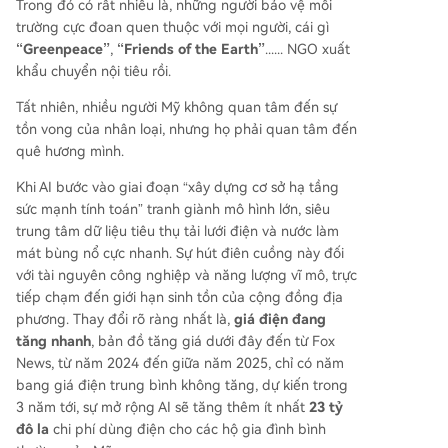
Trong đó có rất nhiều là, những người bảo vệ môi
trường cực đoan quen thuộc với mọi người, cái gì
“Greenpeace”
,
“Friends of the Earth”
...... NGO xuất
khẩu chuyển nội tiêu rồi.
Tất nhiên, nhiều người Mỹ không quan tâm đến sự
tồn vong của nhân loại, nhưng họ phải quan tâm đến
quê hương mình.
Khi AI bước vào giai đoạn “xây dựng cơ sở hạ tầng
sức mạnh tính toán” tranh giành mô hình lớn, siêu
trung tâm dữ liệu tiêu thụ tải lưới điện và nước làm
mát bùng nổ cực nhanh. Sự hút điên cuồng này đối
với tài nguyên công nghiệp và năng lượng vĩ mô, trực
tiếp chạm đến giới hạn sinh tồn của cộng đồng địa
phương. Thay đổi rõ ràng nhất là,
giá điện đang
tăng nhanh
, bản đồ tăng giá dưới đây đến từ Fox
News, từ năm 2024 đến giữa năm 2025, chỉ có năm
bang giá điện trung bình không tăng, dự kiến trong
3 năm tới, sự mở rộng AI sẽ tăng thêm ít nhất
23 tỷ
đô la
chi phí dùng điện cho các hộ gia đình bình