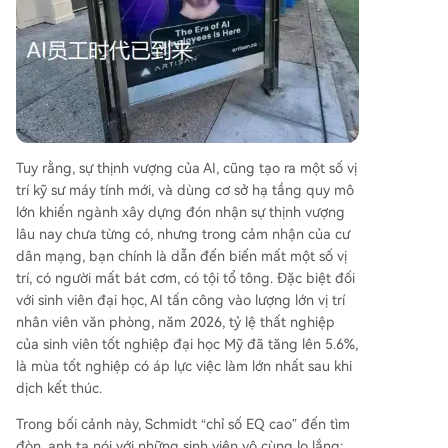
Tuy rằng, sự thịnh vượng của AI, cũng tạo ra một số vị
trí kỹ sư máy tính mới, và dùng cơ sở hạ tầng quy mô
lớn khiến ngành xây dựng đón nhận sự thịnh vượng
lâu nay chưa từng có, nhưng trong cảm nhận của cư
dân mạng, bạn chính là dẫn đến biến mất một số vị
trí, có người mất bát cơm, có tội tổ tông. Đặc biệt đối
với sinh viên đại học, AI tấn công vào lượng lớn vị trí
nhân viên văn phòng, năm 2026, tỷ lệ thất nghiệp
của sinh viên tốt nghiệp đại học Mỹ đã tăng lên 5.6%,
là mùa tốt nghiệp có áp lực việc làm lớn nhất sau khi
dịch kết thúc.
Trong bối cảnh này, Schmidt “chỉ số EQ cao” đến tìm
đòn, anh ta nói với những sinh viên vô cùng lo lắng: