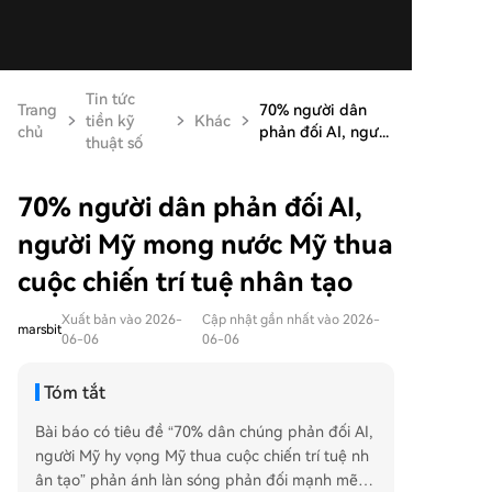
Tin tức
Trang
70% người dân
tiền kỹ
Khác
chủ
phản đối AI, ngư...
thuật số
70% người dân phản đối AI,
người Mỹ mong nước Mỹ thua
cuộc chiến trí tuệ nhân tạo
Xuất bản vào 2026-
Cập nhật gần nhất vào 2026-
marsbit
06-06
06-06
Tóm tắt
Bài báo có tiêu đề “70% dân chúng phản đối AI,
người Mỹ hy vọng Mỹ thua cuộc chiến trí tuệ nh
ân tạo” phản ánh làn sóng phản đối mạnh mẽ c