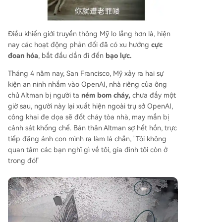
Điều khiến giới truyền thông Mỹ lo lắng hơn là, hiện
nay các hoạt động phản đối đã có xu hướng
cực
đoan hóa
, bắt đầu dần đi đến
bạo lực.
Tháng 4 năm nay, San Francisco, Mỹ xảy ra hai sự
kiện an ninh nhắm vào OpenAI, nhà riêng của ông
chủ Altman bị người ta
ném bom cháy,
chưa đầy một
giờ sau, người này lại xuất hiện ngoài trụ sở OpenAI,
công khai đe dọa sẽ đốt cháy tòa nhà, may mắn bị
cảnh sát khống chế. Bản thân Altman sợ hết hồn, trực
tiếp đăng ảnh con mình ra làm lá chắn, "Tôi không
quan tâm các bạn nghĩ gì về tôi, gia đình tôi còn ở
trong đó!"