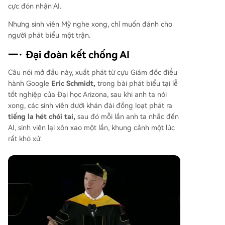
thúc đẩy cạnh tranh, chủ yếu do ảnh hưởng từ g
cực đón nhận AI.
iới công nghệ ủng hộ ông. Tuy nhiên, điều này v
ấp phải sự phản đối từ cả cử tri đảng Dân chủ
Nhưng sinh viên Mỹ nghe xong, chỉ muốn đánh cho
(quan tâm đến môi trường và việc làm) lẫn một
người phát biểu một trận.
bộ phận thành viên MAGA cực hữu (lo ngại về c
一· Đại đoàn kết chống AI
hi phí sinh hoạt và bản sắc), tạo ra một liên minh
bất ngờ chống lại sự bùng nổ của AI. Trump hiệ
Câu nói mở đầu này, xuất phát từ cựu Giám đốc điều
n đứng trước thách thức phải lựa chọn giữa các
hành Google
Eric Schmidt,
trong bài phát biểu tại lễ
nhà tài trợ công nghệ và cử tri truyền thống, với
tốt nghiệp của Đại học Arizona, sau khi anh ta nói
ng
...
xong, các sinh viên dưới khán đài đồng loạt phát ra
tiếng la hét chói tai,
sau đó mỗi lần anh ta nhắc đến
AI, sinh viên lại xôn xao một lần, khung cảnh một lúc
rất khó xử.