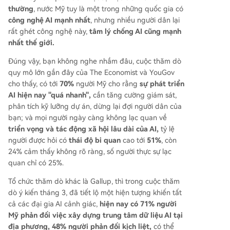
thường
, nước Mỹ tuy là một trong những quốc gia có
công nghệ AI mạnh nhất
, nhưng nhiều người dân lại
rất ghét công nghệ này,
tâm lý chống AI cũng mạnh
nhất thế giới.
Đúng vậy, bạn không nghe nhầm đâu, cuộc thăm dò
quy mô lớn gần đây của The Economist và YouGov
cho thấy, có tới
70%
người Mỹ cho rằng
sự phát triển
AI hiện nay "quá nhanh",
cần tăng cường giám sát,
phân tích kỹ lưỡng dự án, dừng lại đợi người dân của
bạn; và mọi người ngày càng không lạc quan về
triển vọng và tác động xã hội lâu dài của AI,
tỷ lệ
người được hỏi có
thái độ bi quan
cao tới
51%
, còn
24% cảm thấy không rõ ràng, số người thực sự lạc
quan chỉ có 25%.
Tổ chức thăm dò khác là Gallup, thì trong cuộc thăm
dò ý kiến tháng 3, đã tiết lộ một hiện tượng khiến tất
cả các đại gia AI cảnh giác,
hiện nay có 71% người
Mỹ phản đối việc xây dựng trung tâm dữ liệu AI tại
địa phương, 48% người phản đối kịch liệt,
có thể