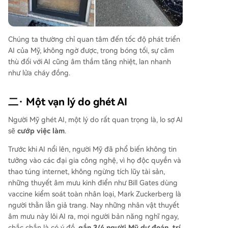
Chúng ta thường chỉ quan tâm đến tốc độ phát triển
AI của Mỹ, không ngờ được, trong bóng tối, sự căm
thù đối với AI cũng âm thầm tăng nhiệt, lan nhanh
như lửa cháy đồng.
二· Một vạn lý do ghét AI
Người Mỹ ghét AI, một lý do rất quan trọng là, lo sợ AI
sẽ
cướp việc làm
.
Trước khi AI nổi lên, người Mỹ đã phổ biến không tin
tưởng vào các đại gia công nghệ, vì họ độc quyền và
thao túng internet, không ngừng tích lũy tài sản,
những thuyết âm mưu kinh điển như Bill Gates dùng
vaccine kiểm soát toàn nhân loại, Mark Zuckerberg là
người thằn lằn giả trang. Nay những nhân vật thuyết
âm mưu này lôi AI ra, mọi người bản năng nghĩ ngay,
chắc chắn là có ý đồ,
gần 3/4 người Mỹ dự đoán, trí