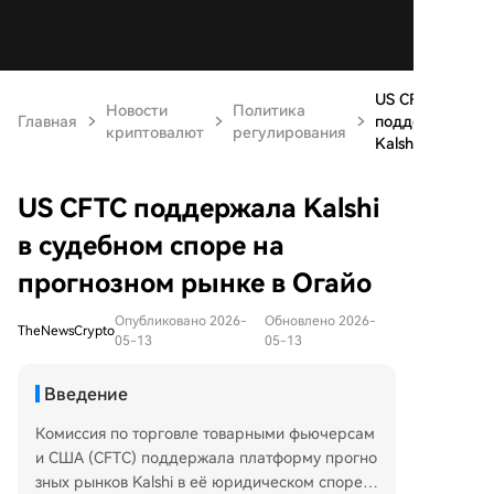
US CFTC
Новости
Политика
Главная
поддержала
криптовалют
регулирования
Kalshi в су...
US CFTC поддержала Kalshi
в судебном споре на
прогнозном рынке в Огайо
Опубликовано 2026-
Обновлено 2026-
TheNewsCrypto
05-13
05-13
Введение
Комиссия по торговле товарными фьючерсам
и США (CFTC) поддержала платформу прогно
зных рынков Kalshi в её юридическом споре с