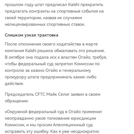
ла Crypto.com в деле против властей Невады.
прошлом году штат предписал Kalshi прекратить
предлагать контракты на спортивные события на
своей территории, назвав их случаями
нелицензированных спортивных ставок.
Слишком узкая трактовка
После отклонения своего ходатайства в марте
компания Kalshi решила обжаловать это решение.
В октябре она подала иск к властям Огайо, требуя,
чтобы федеральный суд запретил Комиссии по
контролю за казино Огайо и генеральному
прокурору штата предпринимать какие-либо
действия.
Председатель CFTC Майк Селиг заявил в своем
обращении:
«Окружной федеральный суд в Огайо применил
неоправданно узкое толкование юрисдикции
Комиссии, и мы просим Апелляционный суд
исправить эту ошибку. Как я уже неоднократно