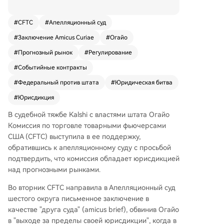
властями штата Огайо. CFTC подала в Апелля
ционный суд шестого округа заключение "дру
#
CFTC
#
Апелляционный суд
га суда", обвинив Огайо в "чрезмерном расши
#
Заключение Amicus Curiae
#
Огайо
рении юрисдикции". Штат приказал Kalshi пре
кратить предлагать контракты на спортивные
#
Прогнозный рынок
#
Регулирование
события, квалифицировав их как нелегальные
#
Событийные контракты
спортивные ставки. Председатель CFTC Майк
Селиг заявил, что федеральный суд низшей и
#
Федеральный против штата
#
Юридическая битва
нстанции в Огайо неверно сузил толкование
#
Юрисдикция
юрисдикции комиссии. CFTC настаивает, что о
В судебной тяжбе Kalshi с властями штата Огайо
бладает исключительным правом регулирова
Комиссия по торговле товарными фьючерсами
ния подобных рынков, а действия штатов под
США (CFTC) выступила в ее поддержку,
рывают этот установленный порядок и созда
обратившись к апелляционному суду с просьбой
ют угрозу "регуляторного переворота". Этот п
подтвердить, что комиссия обладает юрисдикцией
рецедент важен для будущего прогнозных ры
над прогнозными рынками.
нков, таких как Kalshi и Polymarket, и является
частью более широкой борьбы вокруг прав ш
Во вторник CFTC направила в Апелляционный суд
татов ограничивать деятельность платформ, и
шестого округа письменное заключение в
меющих федеральную лицензию. Ранее, в фе
качестве "друга суда" (amicus brief), обвинив Огайо
врале, CFTC аналогичным образом поддержа
в "выходе за пределы своей юрисдикции", когда в