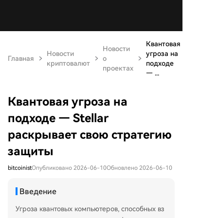
Квантовая
Новости
Новости
угроза на
Главная
о
криптовалют
подходе
проектах
— ...
Квантовая угроза на
подходе — Stellar
раскрывает свою стратегию
защиты
bitcoinist
Опубликовано 2026-06-10
Обновлено 2026-06-10
Введение
Угроза квантовых компьютеров, способных вз