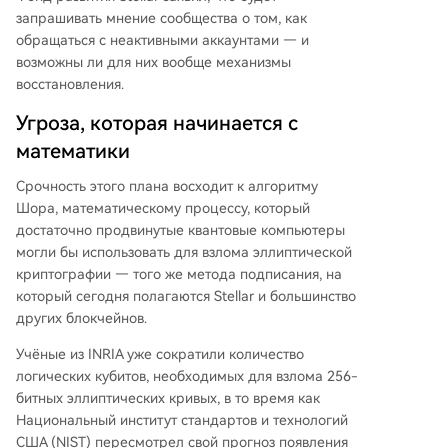
аккаунты (2027 год) и последующий отказ от с
запрашивать мнение сообщества о том, как
тарого стандарта Ed25519. Наиболее сложны
обращаться с неактивными аккаунтами — и
м вопросом остается защита тысяч неактивны
возможны ли для них вообще механизмы
х (спящих) аккаунтов, для которых фонд будет
восстановления.
искать решения вместе с сообществом. Также
Угроза, которая начинается с
требуют дополнительной проработки вопрос
математики
ы уязвимости систем с нулевым разглашение
м знания (ZK-proof) на сети.
Срочность этого плана восходит к алгоритму
Шора, математическому процессу, который
достаточно продвинутые квантовые компьютеры
могли бы использовать для взлома эллиптической
криптографии — того же метода подписания, на
который сегодня полагаются Stellar и большинство
других блокчейнов.
Учёные из INRIA уже сократили количество
логических кубитов, необходимых для взлома 256-
битных эллиптических кривых, в то время как
Национальный институт стандартов и технологий
США (NIST) пересмотрел свой прогноз появления