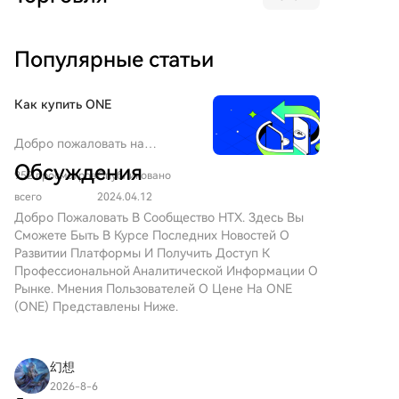
ажиотаж. Анализ показывает, что для успеха мем-
результатом для большинства токенов является
энергопортфеля и структуры капитала. Компания
токена критически важна вера сообщества в
потеря 90%+ стоимости. 3. Следует с
продолжает активно расширяться в сфере
честность запуска. Несмотря на технические
Популярные статьи
осторожностью относиться к новым выпускам —
искусственного интеллекта (ИИ) и
преимущества, мощную поддержку Uniswap и
каждый следующий "класс" токенов деградирует
высокопроизводительных вычислений (HPC),
популярность Robinhood Chain, Pools.trade ещё
быстрее предыдущего. 4. Не стоит гнаться за
включая приобретение доли в Exaion SaS,
нуждается в по-настоящему вирусном и «чистом»
Как купить ONE
недавними лидерами роста (моментум-эффект
партнерство со Starwood Capital и покупку
нарративе, чтобы запустить токен-блокбастер.
перевернут). 5. Диверсификация за счет большого
земельного участка в Техасе под новые мощности.
Добро пожаловать на
числа токенов не защищает от системных риков
При этом MARA подчеркивает, что майнинг
HTX.com! Мы сделали
Обсуждения
рынка. 6. Следует уделять повышенное внимание
биткойнов остается основой бизнеса и источником
952 просмотров
Опубликовано
приобретение Harmony (ONE)
активам с реальным денежным потоком и
денежного потока для финансирования других
простым и удобным. Следуйте
всего
2024.04.12
механизмами распределения стоимости между
направлений, не рассматривая эти сферы как
нашему пошаговому
Добро Пожаловать В Сообщество HTX. Здесь Вы
руководству и отправляйтесь
держателями (биржевые токены).
конкурирующие.
Сможете Быть В Курсе Последних Новостей О
в свое крипто-
Развитии Платформы И Получить Доступ К
путешествие.Шаг 1: Создайте
Профессиональной Аналитической Информации О
аккаунт на HTXИспользуйте
Рынке. Мнения Пользователей О Цене На ONE
свой адрес электронной
(ONE) Представлены Ниже.
почты или номер телефона,
чтобы зарегистрироваться и
бесплатно создать аккаунт на
幻想
HTX. Пройдите удобную
2026-8-6
регистрацию и откройте для