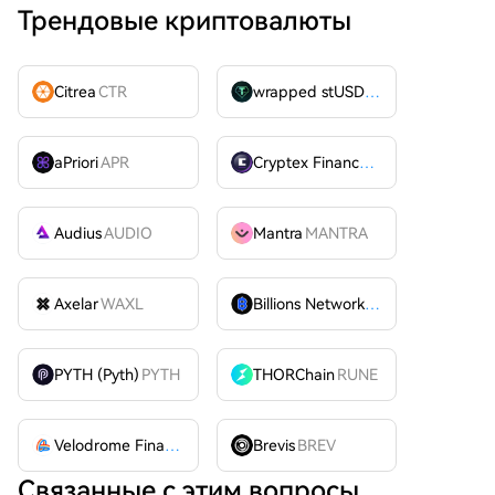
Трендовые криптовалюты
Citrea
CTR
wrapped stUSDT
WSTUSDT
aPriori
APR
Cryptex Finance
CTX
Audius
AUDIO
Mantra
MANTRA
Axelar
WAXL
Billions Network
BILL
PYTH (Pyth)
PYTH
THORChain
RUNE
Velodrome Finance
VELODROME
Brevis
BREV
Связанные с этим вопросы