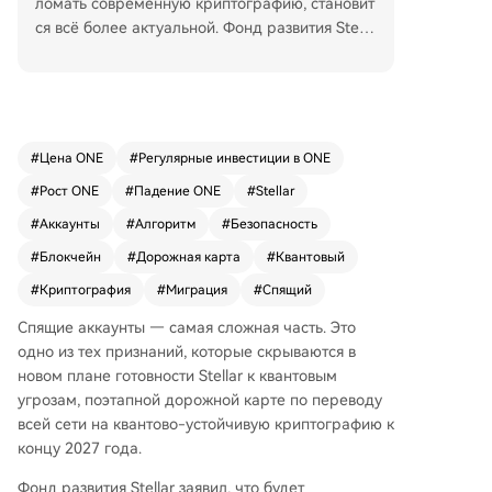
ломать современную криптографию, становит
ся всё более актуальной. Фонд развития Stella
r (SDF) опубликовал план перехода сети на кв
антово-устойчивые криптографические станд
арты к концу 2027 года. Основная проблема с
вязана с алгоритмом Шора, который в теории
позволяет квантовым компьютерам взломать
#
Цена ONE
#
Регулярные инвестиции в ONE
используемую сегодня криптографию на элли
#
Рост ONE
#
Падение ONE
#
Stellar
птических кривых. Это создает два риска: ком
прометация подписей валидаторов и, что сло
#
Аккаунты
#
Алгоритм
#
Безопасность
жнее, захват аккаунтов путем вычисления при
#
Блокчейн
#
Дорожная карта
#
Квантовый
ватного ключа из публичного. Уникальность St
#
Криптография
#
Миграция
#
Спящий
ellar заключается в том, что адреса аккаунтов
в сети отделены от подписывающих ключей. Э
Спящие аккаунты — самая сложная часть. Это
то позволяет пользователям добавлять новые
одно из тех признаний, которые скрываются в
квантово-устойчивые ключи через существую
новом плане готовности Stellar к квантовым
щую операцию, не создавая новый аккаунт и
угрозам, поэтапной дорожной карте по переводу
не теряя историю транзакций. План внедрени
всей сети на квантово-устойчивую криптографию к
я состоит из трех этапов: поддержка новых ал
концу 2027 года.
горитмов ML-DSA в смарт-контрактах Soroba
n (с 2026 года), их интеграция в классические
Фонд развития Stellar заявил, что будет