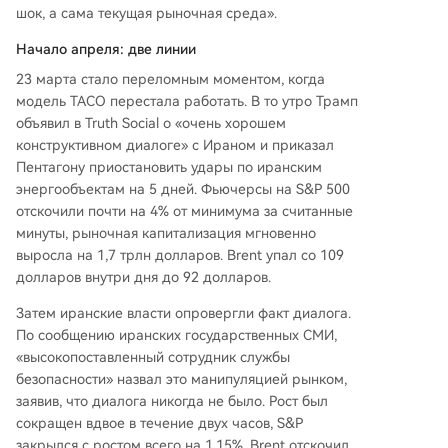
шок, а сама текущая рыночная среда».
Начало апреля: две линии
23 марта стало переломным моментом, когда
модель TACO перестала работать. В то утро Трамп
объявил в Truth Social о «очень хорошем
конструктивном диалоге» с Ираном и приказал
Пентагону приостановить удары по иранским
энергообъектам на 5 дней. Фьючерсы на S&P 500
отскочили почти на 4% от минимума за считанные
минуты, рыночная капитализация мгновенно
выросла на 1,7 трлн долларов. Brent упал со 109
долларов внутри дня до 92 долларов.
Затем иранские власти опровергли факт диалога.
По сообщению иранских государственных СМИ,
«высокопоставленный сотрудник службы
безопасности» назвал это манипуляцией рынком,
заявив, что диалога никогда не было. Рост был
сокращен вдвое в течение двух часов, S&P
закрылся с ростом всего на 1,15%, Brent отскочил