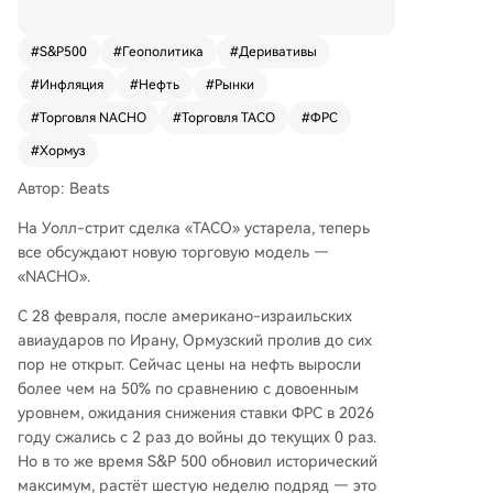
Chance Hormuz Opens). Она отражает убежде
ние рынка в том, что Хормузский пролив не от
#
S&P500
#
Геополитика
#
Деривативы
кроется в обозримом будущем, в отличие от м
#
Инфляция
#
Нефть
#
Рынки
одели «TACO», которая предполагала, что Тра
мп отступит в кризисный момент. Ключевой п
#
Торговля NACHO
#
Торговля TACO
#
ФРС
оворот произошел 23 марта, когда заявление
#
Хормуз
Трампа о переговорах с Ираном, вызвавшее в
ременный всплеск рынка, было опровергнуто
Автор: Beats
Тегераном. С этого момента поведение рынка
На Уолл-стрит сделка «TACO» устарела, теперь
изменилось: цены на нефть (Brent) стабилизи
все обсуждают новую торговую модель —
ровались на высоком уровне, не реагируя на
«NACHO».
новости о перемирии, в то время как индекс S
&P 500 продолжил рост, установив рекорды.
С 28 февраля, после американо-израильских
Это сигнализирует о «расцеплении» двух акти
авиаударов по Ирану, Ормузский пролив до сих
вов: нефть говорит о закрытом проливе, а фон
пор не открыт. Сейчас цены на нефть выросли
довый рынок игнорирует этот фактор. Концеп
более чем на 50% по сравнению с довоенным
ция NACHO подкрепляется ставками на трех
уровнем, ожидания снижения ставки ФРС в 2026
производных рынках: 1. **Страхование:** Резк
году сжались с 2 раз до войны до текущих 0 раз.
ий рост ставок военного страхования для судо
Но в то же время S&P 500 обновил исторический
в, проходящих через пролив. 2. **Нефть:** Кру
максимум, растёт шестую неделю подряд — это