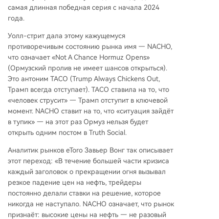
тая обратная структура ценовых кривых (бэкв
самая длинная победная серия с начала 2024
ордация), где ближние контракты значительн
года.
о дороже дальних, что указывает на ожидани
е длительного, но конечного периода высоки
Уолл-стрит дала этому кажущемуся
х цен. 3. **Ставки ФРС:** Рынок практически и
противоречивым состоянию рынка имя — NACHO,
сключил возможность снижения ставок ФРС в
что означает «Not A Chance Hormuz Opens»
2026 году из-за инфляционного давления от в
(Ормузский пролив не имеет шансов открыться).
ысоких цен на энергоносители. Внутри фондо
Это антоним TACO (Trump Always Chickens Out,
вого рынка также произошла дифференциац
Трамп всегда отступает). TACO ставила на то, что
ия: сектор энергетики (ETF XLE) значительно
«человек струсит» — Трамп отступит в ключевой
опережает рынок, в то время как транспортн
момент. NACHO ставит на то, что «ситуация зайдёт
ый сектор (ETF IYT) сильно отстает из-за
...
в тупик» — на этот раз Ормуз нельзя будет
открыть одним постом в Truth Social.
Аналитик рынков eToro Завьер Вонг так описывает
этот переход: «В течение большей части кризиса
каждый заголовок о прекращении огня вызывал
резкое падение цен на нефть, трейдеры
постоянно делали ставки на решение, которое
никогда не наступало. NACHO означает, что рынок
признаёт: высокие цены на нефть — не разовый