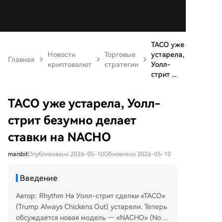
TACO уже
Новости
Торговые
устарела,
Главная
криптовалют
стратегии
Уолл-
стрит ...
TACO уже устарела, Уолл-
стрит безумно делает
ставки на NACHO
marsbit
Опубликовано 2026-05-10
Обновлено 2026-05-10
Введение
Автор: Rhythm На Уолл-стрит сделки «TACO»
(Trump Always Chickens Out) устарели. Теперь
обсуждается новая модель — «NACHO» (Not A