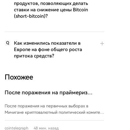
продуктов, позволяющих делать
ставки на снижение цены Bitcoin
(short-bitcoin)?
Как изменились показатели в
Q
Европе на фоне общего роста
притока средств?
Похожее
После поражения на праймериз
крипто-ПКК инвестировали 1,5 млн
После поражения на первичных выборах в
долларов в три избирательные
Мичигане криптовалютный политический комитет
кампании в штатах США
Fairshake и его аффилированные группы Defend
American Jobs и Protect Progress направили более
cointelegraph
48 мин. назад