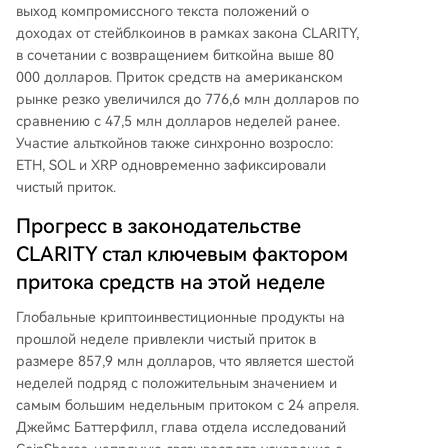
али рекордный отток в 14,4 миллиона, что ука
выход компромиссного текста положений о
зывает на закрытие хедж-позиций. Альткойны
доходах от стейблкоинов в рамках закона CLARITY,
также продемонстрировали широкий приток
в сочетании с возвращением биткойна выше 80
средств: Ethereum привлек 77,1 миллиона (см
000 долларов. Приток средств на американском
енив отток предыдущей недели), Solana — 47,
рынке резко увеличился до 776,6 млн долларов по
6 миллиона, а XRP — 39,6 миллиона долларо
сравнению с 47,5 млн долларов неделей ранее.
в. Общие активы под управлением (AUM) дост
Участие альткойнов также синхронно возросло:
игли 160 миллиардов долларов.
ETH, SOL и XRP одновременно зафиксировали
чистый приток.
Прогресс в законодательстве
CLARITY стал ключевым фактором
притока средств на этой неделе
Глобальные криптоинвестиционные продукты на
прошлой неделе привлекли чистый приток в
размере 857,9 млн долларов, что является шестой
неделей подряд с положительным значением и
самым большим недельным притоком с 24 апреля.
Джеймс Баттерфилл, глава отдела исследований