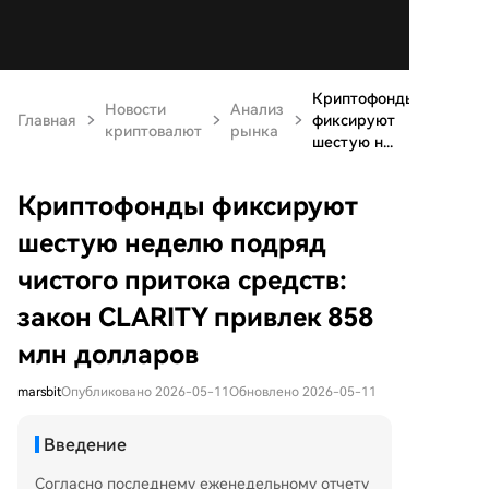
Криптофонды
Новости
Анализ
Главная
фиксируют
криптовалют
рынка
шестую н...
Криптофонды фиксируют
шестую неделю подряд
чистого притока средств:
закон CLARITY привлек 858
млн долларов
marsbit
Опубликовано 2026-05-11
Обновлено 2026-05-11
Введение
Согласно последнему еженедельному отчету