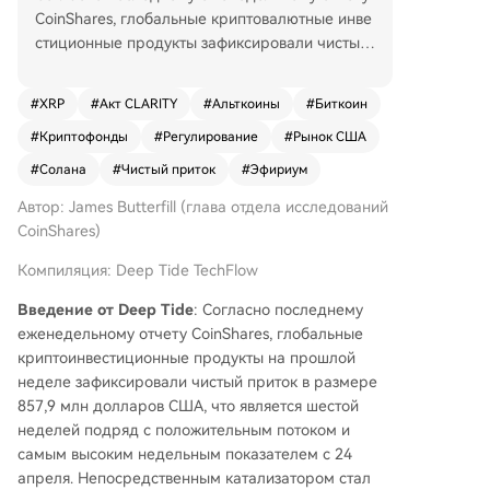
CoinShares, глобальные криптовалютные инве
стиционные продукты зафиксировали чистый
приток средств в размере 857,9 миллиона до
лларов, что ознаменовало шестую неделю по
#
XRP
#
Акт CLARITY
#
Альткоины
#
Биткоин
дряд положительных потоков. Это крупнейши
#
Криптофонды
#
Регулирование
#
Рынок США
й недельный приток с 24 апреля. Основным к
атализатором стал прогресс в законодательст
#
Солана
#
Чистый приток
#
Эфириум
ве — опубликование согласованного текста п
Автор: James Butterfill (глава отдела исследований
оложений о доходах от стейблкоинов в рамка
CoinShares)
х законопроекта CLARITY, а также возвращени
е биткоина выше 80 000 долларов. Рынок СШ
Компиляция: Deep Tide TechFlow
А доминировал, обеспечив чистый приток в 7
76,6 миллиона долларов, что значительно пре
Введение от Deep Tide
: Согласно последнему
высило показатель предыдущей недели (47,5
еженедельному отчету CoinShares, глобальные
миллиона). Европейские рынки, включая Герм
криптоинвестиционные продукты на прошлой
анию (50,6 миллиона) и Швейцарию (21,1 мил
неделе зафиксировали чистый приток в размере
лиона), также показали рост активности. Сред
857,9 млн долларов США, что является шестой
и активов лидером стал биткоин с притоком 7
неделей подряд с положительным потоком и
06,1 миллиона долларов, в то время как прод
самым высоким недельным показателем с 24
укты с короткой позицией по BTC зафиксиров
апреля. Непосредственным катализатором стал