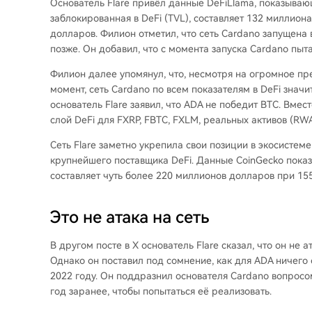
Основатель Flare привёл данные DeFiLlama, показывающ
заблокированная в DeFi (TVL), составляет 132 миллиона
долларов. Филион отметил, что сеть Cardano запущена в 
позже. Он добавил, что с момента запуска Cardano пыт
Филион далее упомянул, что, несмотря на огромное пр
момент, сеть Cardano по всем показателям в DeFi значите
основатель Flare заявил, что ADA не победит BTC. Вмест
слой DeFi для FXRP
, FBTC, FXLM, реальных активов (RWA
Сеть Flare заметно укрепила свои позиции в экосистеме
крупнейшего поставщика DeFi.
Данные CoinGecko
показ
составляет чуть более 220 миллионов долларов при 15
Это не атака на сеть
В другом
посте в X
основатель Flare сказал, что он не 
Однако он поставил под сомнение, как для ADA ничего 
2022 году. Он поддразнил
основателя Cardano
вопросом
год заранее, чтобы попытаться её реализовать.