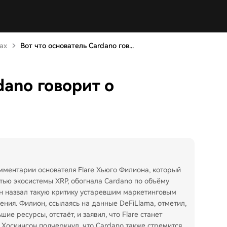
ах
Вот что основатель Cardano гов...
dano говорит о
мментарии основателя Flare Хьюго Филиона, который
частью экосистемы XRP, обогнала Cardano по объёму
сон назвал такую критику устаревшим маркетинговым
ния. Филион, ссылаясь на данные DeFiLlama, отметил,
ие ресурсы, отстаёт, и заявил, что Flare станет
 Хоскинсон подчеркнул, что Cardano также стремится