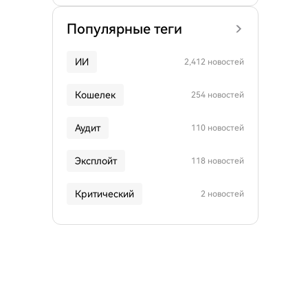
Популярные теги
ИИ
2,412 новостей
Кошелек
254 новостей
Аудит
110 новостей
Эксплойт
118 новостей
Критический
2 новостей