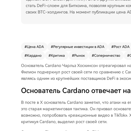
стать DeFi-слоем для Биткоина, позволяя крупным ко
своих BTC-холдингов. На момент публикации цена AD
#
Цена ADA
#
Регулярные инвестиции в ADA
#
Рост ADA
#
Кардано
#
Критика
#
Рынок
#
Соперничество
#
Основатель Cardano
Чарльз Хоскинсон
отреагировал на
Филион подчеркнул рост своей сети по сравнению с Card
являясь одним из крупнейших поставщиков DeFi в экоси
Основатель Cardano отвечает на
В
посте в X
основатель Cardano заметил, что атаки на 
это старая маркетинговая тактика. Он призвал
основате
возможно, попробовать «реакционные видео в TikTok».
критикуя Cardano, выделил рост своей сети.