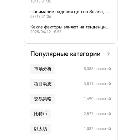
10/13 01:35
ль Cardano?
Понимание падения цен на Solana, Ca
08/13 01:36
rdano и XRP: причины и последствия
Какие факторы влияют на тенденции
2025/06/12 15:58
рынка Cardano (ADA)?
Популярные категории
市场分析
5,336 новостей
项目动态
3,811 новостей
交易策略
1,490 новостей
比特币
2,577 новостей
以太坊
1,032 новостей