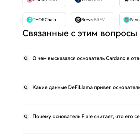
THORChain
RUNE
Brevis
BREV
Связанные с этим вопросы
О чем высказался основатель Cardano в отв
Q
Какие данные DeFiLlama привел основатель 
Q
Почему основатель Flare считает, что его се
Q