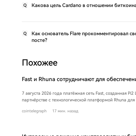
Какова цель Cardano в отношении биткоина
Q
Как основатель Flare прокомментировал св
Q
посте?
Похожее
Fast и Rhuna сотрудничают для обеспече
платежей на фестивале UNTOLD
7 августа 2026 года платёжная сеть Fast, созданная Pi2 
партнёрстве с технологической платформой Rhuna для
мгновенных расчётов на крупнейших мировых живых м
cointelegraph
17 мин. назад
рамках пилотного проекта избранные платёжные поток
работающих на Rhuna, теперь завершаются в сети Fast 
финальностью каждой транзакции. Rhuna обеспечивает работу платежей,
продажи билетов и контроля доступа для таких масшта