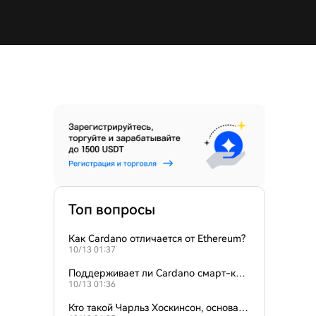
Топ вопросы
Как Cardano отличается от Ethereum?
10/13 01:37
Поддерживает ли Cardano смарт-кон
10/13 01:36
тракты?
Кто такой Чарльз Хоскинсон, основате