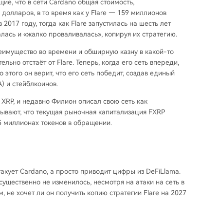
ие, что в сети Cardano общая стоимость,
 долларов, в то время как у Flare — 159 миллионов
2017 году, тогда как Flare запустилась на шесть лет
алась и «жалко проваливалась», копируя их стратегию.
еимущество во времени и обширную казну в какой-то
льно отстаёт от Flare. Теперь, когда его сеть впереди,
о этого он верит, что его сеть победит, создав единый
) и стейблкоинов.
 XRP, и недавно Филион описал свою сеть как
ывают, что текущая рыночная капитализация FXRP
5 миллионах токенов в обращении.
атакует Cardano, а просто приводит цифры из DeFiLlama.
существенно не изменилось, несмотря на атаки на сеть в
, не хочет ли он получить копию стратегии Flare на 2027