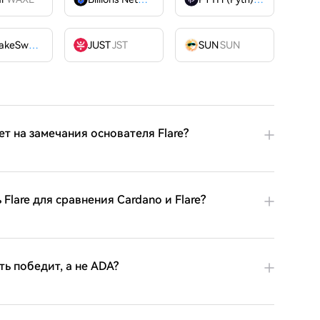
PancakeSwap
CAKE
JUST
JST
SUN
SUN
ет на замечания основателя Flare?
Flare для сравнения Cardano и Flare?
ть победит, а не ADA?