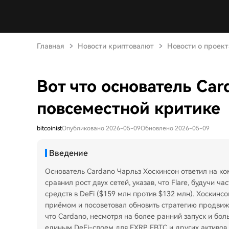
Главная
Новости криптовалют
Новости о проект
Вот что основатель Car
повсеместной критике
bitcoinist
Опубликовано 2026-05-09
Обновлено 2026-05-09
Введение
Основатель Cardano Чарльз Хоскинсон ответил на ко
сравнил рост двух сетей, указав, что Flare, будучи 
средств в DeFi ($159 млн против $132 млн). Хоскин
приёмом и посоветовал обновить стратегию продвиже
что Cardano, несмотря на более ранний запуск и больш
единым DeFi-слоем для FXRP, FBTC и других активов.