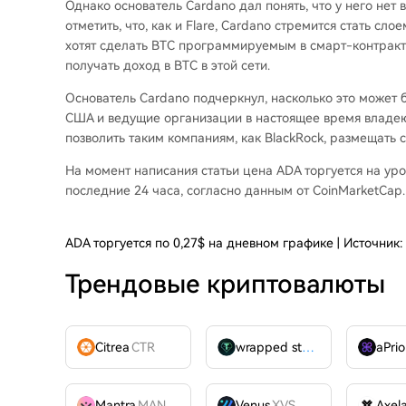
Однако основатель Cardano дал понять, что у него нет 
отметить, что, как и Flare, Cardano стремится стать сло
хотят сделать BTC программируемым в смарт-контракта
получать доход в BTC в этой сети.
Основатель Cardano подчеркнул, насколько это может б
США
и ведущие организации в настоящее время владеют
позволить таким компаниям, как BlackRock, размещать 
На момент написания статьи цена ADA торгуется на уро
последние 24 часа, согласно
данным
от CoinMarketCap.
ADA торгуется по 0,27$ на дневном графике | Источник
Трендовые криптовалюты
Citrea
CTR
wrapped stUSDT
WSTUSDT
aPrio
Mantra
MANTRA
Venus
XVS
Axel