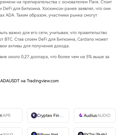
времени на препирательства с основателем Flare. Стоит
ем DeFi для Биткоина.
Хоскинсон ранее заявлял
, что они
х ADA. Таким образом, участники рынка смогут
ыть важно для его сети, учитывая, что
правительство
 BTC. Став слоем DeFi для Биткоина, Cardano может
свои активы для получения дохода.
вне около 0,27 доллара, что более чем на 5% выше за
: ADAUSDT на Tradingview.com
ri
APR
Cryptex Finance
CTX
Audius
AUDIO
ar
WAXL
Billions Network
BILL
PYTH (Pyth)
PYTH