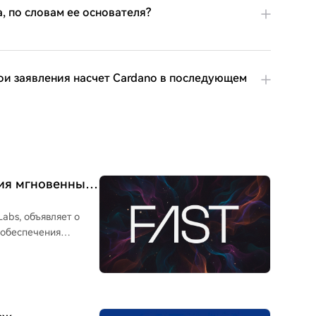
, по словам ее основателя?
ои заявления насчет Cardano в последующем
ния мгновенных
Labs, объявляет о
 обеспечения
ероприятиях. В
и с мероприятий,
с мгновенной
бных событий, как