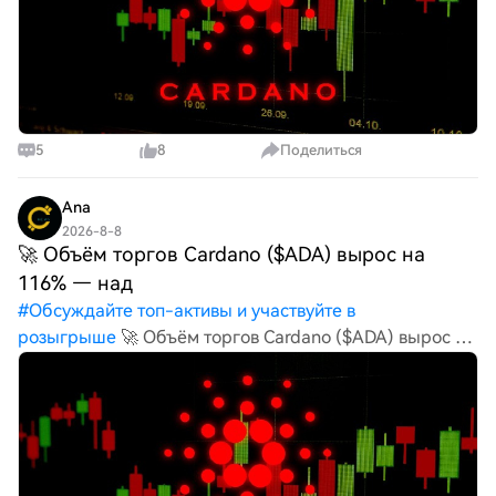
5
8
Поделиться
Ana
2026-8-8
🚀 Объём торгов Cardano ($ADA) вырос на
116% — над
#
Обсуждайте топ-активы и участвуйте в
розыгрыше
🚀 Объём торгов Cardano ($ADA) вырос на
116% — надвигается бычий тренд? $ADA
демонстрирует новую силу после того, как объём
торгов за 24 часа вырос более чем на 116%, а токен
успешно преодолел важный у