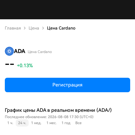
Главная
Цена
Цена Cardano
ADA
Цена Cardano
--
+0.13%
Регистрация
График цены ADA в реальном времени (ADA/)
Последнее обновление: 2026-08-08 17:30 (UTC+0)
1 ч.
24 ч.
1 нед.
1 мес.
1 год
Все