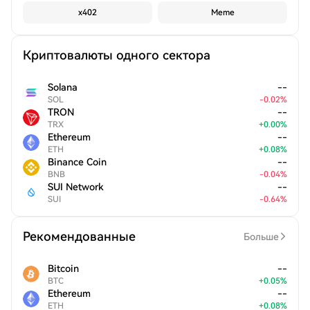
x402
Meme
Криптовалюты одного сектора
Solana
--
SOL
-
0.02
%
TRON
--
TRX
+
0.00
%
Ethereum
--
ETH
+
0.08
%
Binance Coin
--
BNB
-
0.04
%
SUI Network
--
SUI
-
0.64
%
Рекомендованные
Больше
Bitcoin
--
BTC
+
0.05
%
Ethereum
--
ETH
+
0.08
%