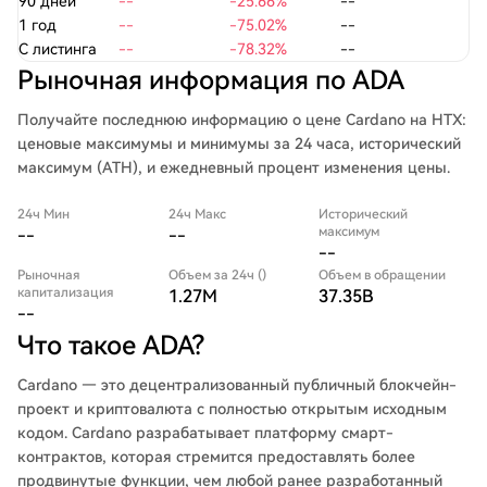
90 дней
--
-25.66%
--
1 год
--
-75.02%
--
С листинга
--
-78.32%
--
Рыночная информация по ADA
Получайте последнюю информацию о цене Cardano на HTX:
ценовые максимумы и минимумы за 24 часа, исторический
максимум (ATH), и ежедневный процент изменения цены.
24ч Мин
24ч Макс
Исторический
максимум
--
--
--
Рыночная
Объем за 24ч ()
Объем в обращении
капитализация
1.27M
37.35B
--
Что такое ADA?
Cardano — это децентрализованный публичный блокчейн-
проект и криптовалюта с полностью открытым исходным
кодом. Cardano разрабатывает платформу смарт-
контрактов, которая стремится предоставлять более
продвинутые функции, чем любой ранее разработанный