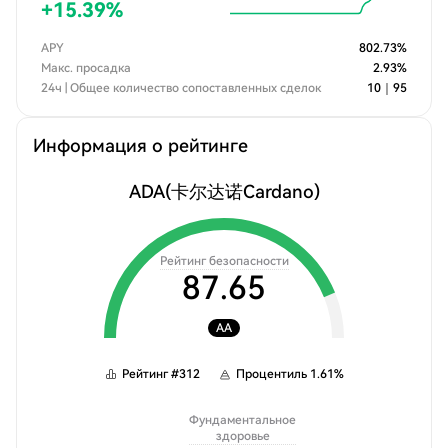
+
15.39
%
APY
802.73
%
Макс. просадка
2.93
%
24ч | Общее количество сопоставленных сделок
10
｜
95
Информация о рейтинге
ADA
(卡尔达诺Cardano)
Рейтинг безопасности
87.65
AA
Рейтинг
#
312
Процентиль
1.61
%
Фундаментальное
здоровье