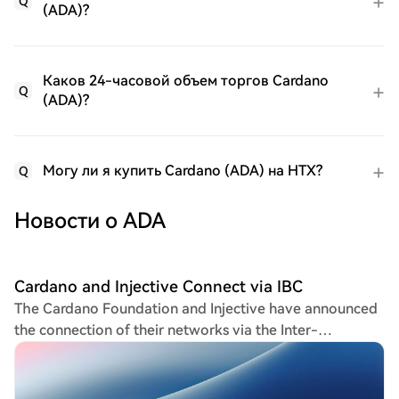
Q
(ADA)?
Каков 24-часовой объем торгов Cardano
Q
(ADA)?
Могу ли я купить Cardano (ADA) на HTX?
Q
Новости о ADA
Cardano and Injective Connect via IBC
The Cardano Foundation and Injective have announced
the connection of their networks via the Inter-
Blockchain Communication (IBC) protocol. The
integration, currently operational between Cardano's
Preprod testnet and the Injective Testnet, enables the