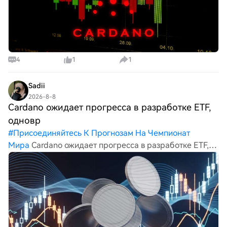
4
1
1
Sadii
2026-8-8
Cardano ожидает прогресса в разработке ETF,
одновр
#
Присоединяйтесь К Прогнозам На Чемпионат
Мира
Cardano ожидает прогресса в разработке ETF,
одновременно продвигая масштабируемость Leios.
Stacks расширяет возможности Bitcoin благодаря
предстоящему запуску Genesis Bond. Avantis запускает
версию 2