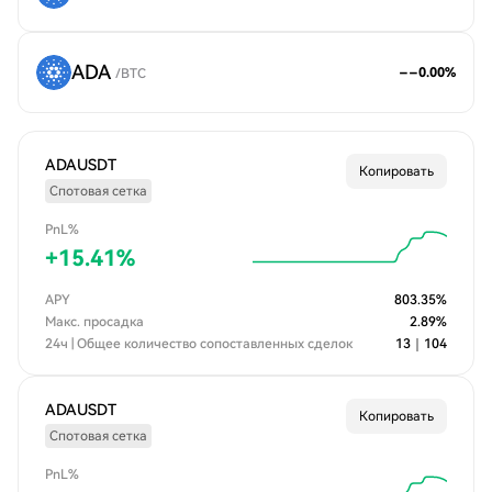
ADA
--
0.00
%
/
BTC
ADAUSDT
Копировать
Спотовая сетка
PnL%
+
15.41
%
APY
803.35
%
Макс. просадка
2.89
%
24ч | Общее количество сопоставленных сделок
13
｜
104
ADAUSDT
Копировать
Спотовая сетка
PnL%