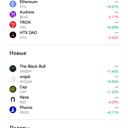
Ethereum
--
ETH
+
0.07
%
Audiera
--
BEAT
-
0.77
%
TRON
--
TRX
+
0.00
%
HTX DAO
--
HTX
-
0.06
%
Новые
The Black Bull
--
ANSEM
+
1.46
%
wojak
--
WOJAK
+
0.55
%
Cap
--
CAP
+
1.22
%
Nesa
--
NES
-
0.09
%
Pharos
--
PROS
+
0.11
%
Лидеры