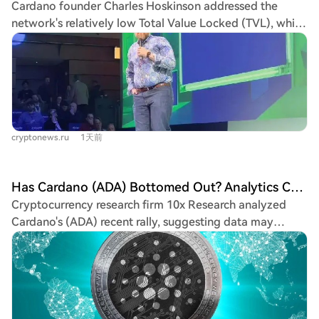
Cardano founder Charles Hoskinson addressed the
term price of $2.90. In a significant development,
network's relatively low Total Value Locked (TVL), which
Injective became the first blockchain to establish a live
lags far behind leaders like Ethereum and Solana. He
IBC (Inter-Blockchain Communication) testnet
stated Cardano can grow without directly competing
connection with Cardano. This paves the way for asset
with other blockchains. Hoskinson highlighted the
transfers between the two ecosystems, positioning
Cardano PRIME initiative by AlphaGrowth, which aims
Cardano within a broader multi-chain network, though
to increase Cardano's TVL to $290 million within a year.
its mainnet impact remains pending. The bullish case
This project has requested significant funding from the
targets $0.22, contingent on holding the $0.18 support
cryptonews.ru
1天前
Cardano treasury, with bonuses tied to TVL growth. He
zone and benefiting from positive macro catalysts. The
also pointed to RealFi (for bringing traditional finance
bearish risk involves a breakdown below $0.1762, which
applications on-chain) and the Pogun Bitcoin bridge as
could invalidate the breakout structure and push the
Has Cardano (ADA) Bottomed Out? Analytics Company Reports! Here's the Latest Information
key drivers for future TVL increases. The article notes
price toward the Parabolic SAR support at $0.1641.
Cryptocurrency research firm 10x Research analyzed
that the top DeFi protocols on Cardano currently are
Cardano's (ADA) recent rally, suggesting data may
Dano Finance, Minswap, and Liqwid. It also mentions the
indicate a price bottom is forming. ADA is trading above
recent successful activation of the Van Rossum hard
its 7-day and 30-day moving averages, with a price
fork, designed to reduce Plutus smart contract costs and
increase of approximately 20.8% over the past week
prepare for future upgrades.
attributed largely to large investors. Over five days,
these investors accumulated over 240 million ADA on