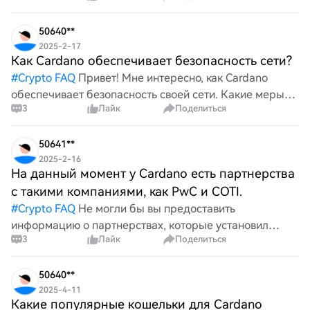
участвуют валидаторы и что делает её уникальной в
мире блокчейна?
50640**
2025-2-17
Как Cardano обеспечивает безопасность сети?
#
Crypto FAQ
Привет! Мне интересно, как Cardano
обеспечивает безопасность своей сети. Какие меры
3
Лайк
Поделиться
или механизмы у него есть для того, чтобы все
работало гладко и безопасно? Я хотел бы узнать
больше о стратегиях, ко
50641**
2025-2-16
На данный момент у Cardano есть партнерства
с такими компаниями, как PwC и COTI.
#
Crypto FAQ
Не могли бы вы предоставить
информацию о партнерствах, которые установил
3
Лайк
Поделиться
Cardano? Мне интересно понять сотрудничество и
альянсы, которые могут способствовать его развитию
и экосистеме. Буду признателе
50640**
2025-4-11
Какие популярные кошельки для Cardano