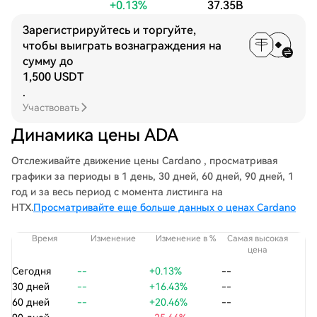
+0.13%
37.35B
Зарегистрируйтесь и торгуйте,
чтобы выиграть вознаграждения на
сумму до
1,500 USDT
.
Участвовать
Динамика цены ADA
Отслеживайте движение цены Cardano , просматривая
графики за периоды в 1 день, 30 дней, 60 дней, 90 дней, 1
год и за весь период с момента листинга на
HTX.
Просматривайте еще больше данных о ценах Cardano
Время
Изменение
Изменение в %
Самая высокая
С
цена
Сегодня
--
+0.13%
--
30 дней
--
+16.43%
--
60 дней
--
+20.46%
--