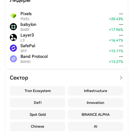
Pixels
--
PIXEL
+
20.43
%
babylon
--
BABY
+
17.96
%
Layer3
--
L3
+
16.41
%
SafePal
--
SFP
+
15.11
%
Band Protocol
--
BAND
+
13.27
%
Сектор
Tron Ecosystem
Infrastructure
DeFi
Innovation
Spot Gold
BINANCE ALPHA
Chinese
AI