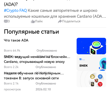
(ADA)?
#
Crypto FAQ
Какие самые авторитетные и широко
используемые кошельки для хранения Cardano (ADA)?
3
Лайк
Поделиться
С учетом растущей популярности криптовалют, важно
определить безопасные и удобные варианты. Может
Популярные статьи
кто-то поделиться
Что такое ADA
Всего 64.9k
Опубликовано
просмотров
SNEK: ведущий мемкоин на блокчейне
2024.03.29
Cardano, открывающий новую эпоху
для экосистемы Cardano
Всего 2.2k
Опубликовано
просмотров
Неделя обучения по популярным
2025.10.15
токенам 8: запуск основной сети
Ouroboros Leios для ADA ожидается в
Всего 2.1k
Опубликовано
2026 году
просмотров
2026.02.10