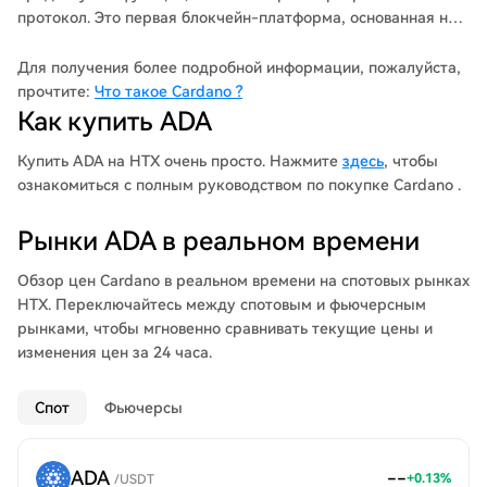
протокол. Это первая блокчейн-платформа, основанная на
научной философии и подходе, ориентированном в первую
очередь на исследованиях. Команда разработчиков состоит
Для получения более подробной информации, пожалуйста,
из большого глобального коллектива опытных инженеров и
прочтите:
Что такое Cardano ?
исследователей.
Как купить ADA
Купить ADA на HTX очень просто. Нажмите
здесь
, чтобы
ознакомиться с полным руководством по покупке Cardano .
Рынки ADA в реальном времени
Обзор цен Cardano в реальном времени на спотовых рынках
HTX. Переключайтесь между спотовым и фьючерсным
рынками, чтобы мгновенно сравнивать текущие цены и
изменения цен за 24 часа.
Спот
Фьючерсы
ADA
--
+
0.13
%
/
USDT