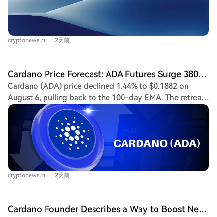
transfer of test $ADA tokens between the two
ecosystems. Using IBC, test $ADA tokens are locked on
the Cardano network, and an equivalent IBC-wrapped
cryptonews.ru
2天前
token is minted on Injective. For a reverse transfer, the
wrapped token is burned, and the original $ADA are
unlocked on Cardano. Cardano is a blockchain focused
Cardano Price Forecast: ADA Futures Surge 380% in a Week — Is a Major Move Finally on the Horizon?
on smart contracts and decentralized applications, while
Cardano (ADA) price declined 1.44% to $0.1882 on
Injective is a network built for financial applications and
August 6, pulling back to the 100-day EMA. The retreat
markets. This connection paves the way for future use
followed a breakout from an ascending triangle pattern,
cases where Cardano assets could be utilized within
with key support identified between the 20-day and
Injective's supported applications, markets, and liquidity
50-day EMAs around $0.1762-0.1765. Resistance levels
protocols.
are seen at the 100-day EMA ($0.1964), the first
breakout target of $0.22, and the 200-day EMA at
$0.2581. Notably, ADA futures volume surged 380% in a
cryptonews.ru
2天前
week to $650 million, indicating heightened trader
interest but also increasing vulnerability to sharp price
swings. Analysts have drawn comparisons to ADA's
Cardano Founder Describes a Way to Boost Network Activity
2020-2021 price structure, with one targeting a long-