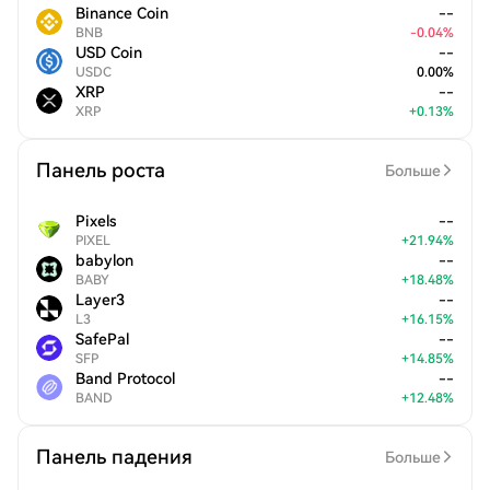
Binance Coin
--
BNB
-
0.04
%
USD Coin
--
USDC
0.00
%
XRP
--
XRP
+
0.13
%
Панель роста
Больше
Pixels
--
PIXEL
+
21.94
%
babylon
--
BABY
+
18.48
%
Layer3
--
L3
+
16.15
%
SafePal
--
SFP
+
14.85
%
Band Protocol
--
BAND
+
12.48
%
Панель падения
Больше