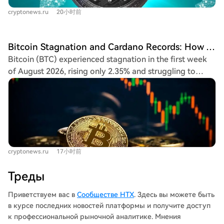
their wallets, a trend analysts view as a significant
cryptonews.ru
20小时前
bullish signal. Contributing factors to ADA's growth
include technical advancements, such as the first inter-
network connection between Cardano and Injective via
Bitcoin Stagnation and Cardano Records: How August Begins in the Cryptocurrency Market
IBC in the testnet to enable ADA's use within the
Bitcoin (BTC) experienced stagnation in the first week
Injective ecosystem. Furthermore, Cardano is expected
of August 2026, rising only 2.35% and struggling to
to complete a 75-day trade history review on August 9,
break above $65,000. Low volatility and strong U.S. jobs
a prerequisite for a regulated CME futures market—an
data, which delayed hopes for a rate cut, contributed to
important step for potential future spot ETF eligibility.
the sideways movement. Despite a weekly inflow of
The network has also advanced to the Dijstra Era
$754.69 million into spot ETFs, the largest since April,
planning stage following the Van Rossum hard fork
the announcement of the Hashdex ETF liquidation
upgrade. While ADA's weekly gain stood out, analysts
posed a future selling risk. Ethereum (ETH) mirrored
emphasized that the key was identifying the buyers and
cryptonews.ru
17小时前
BTC’s low volatility, trading around $1,900. A key
their motivations. They noted a broader market rotation
development was over 34% of ETH supply now being
of capital from meme coin speculation toward large-cap
Треды
staked, reducing market availability. A controversial
Layer 1 projects and yield-generating DeFi assets,
new proposal (EIP-8361) suggests burning, not paying,
Приветствуем вас в
Сообществе HTX
. Здесь вы можете быть
potentially signaling the start of an altcoin season.
validator rewards once 50% of supply is staked.
в курсе последних новостей платформы и получите доступ
Cardano (ADA) was the week's standout performer,
к профессиональной рыночной аналитике. Мнения