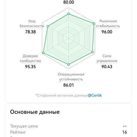
80.00
Код
Рыночная
безопасности
стабильность
78.38
96.00
Доверие
Сила
сообщества
управления
95.35
90.43
Операционная
устойчивость
86.01
*Сторонний источник данных
@Certik
Основные данные
Текущая цена
--
Рейтинг
16