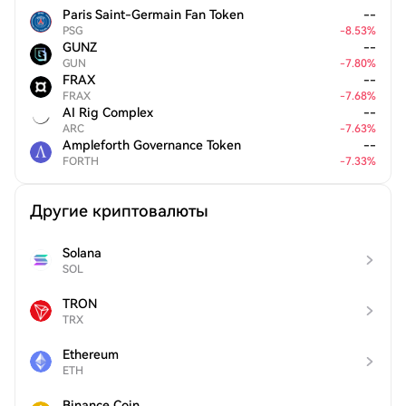
Paris Saint-Germain Fan Token
--
PSG
-
8.53
%
GUNZ
--
GUN
-
7.80
%
FRAX
--
FRAX
-
7.68
%
AI Rig Complex
--
ARC
-
7.63
%
Ampleforth Governance Token
--
FORTH
-
7.33
%
Другие криптовалюты
Solana
SOL
TRON
TRX
Ethereum
ETH
Binance Coin