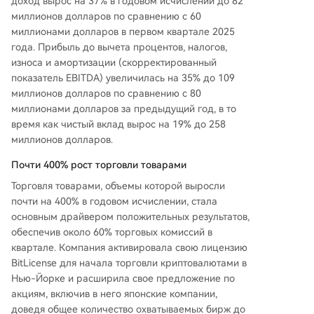
доход вырос на 37% в годовом исчислении до 82
ции за сделку снизился на 22%. Компания так
миллионов долларов по сравнению с 60
же активизировала развитие продуктов: запус
миллионами долларов в первом квартале 2025
тила AI-функцию «Агентские портфели», углуб
года. Прибыль до вычета процентов, налогов,
ила сотрудничество с xAI, интегрировав анали
износа и амортизации (скорректированный
з рыночных настроений от Grok 4.2 в своего и
показатель EBITDA) увеличилась на 35% до 109
нвестиционного агента Tori, и завершила прио
миллионов долларов по сравнению с 80
бретение провайдера некастодиальных крип
миллионами долларов за предыдущий год, в то
токошельков Zengo. Кроме того, eToro получи
время как чистый вклад вырос на 19% до 258
ла лицензию BitLicense для начала операций
миллионов долларов.
с криптовалютами в Нью-Йорке и расширила
список доступных акций за счет японских ком
Почти 400% рост торговли товарами
паний.
Торговля товарами, объемы которой выросли
почти на 400% в годовом исчислении, стала
основным драйвером положительных результатов,
обеспечив около 60% торговых комиссий в
квартале. Компания активировала свою лицензию
BitLicense для начала торговли криптовалютами в
Нью-Йорке и расширила свое предложение по
акциям, включив в него японские компании,
доведя общее количество охватываемых бирж до