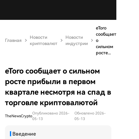
eToro
сообщает
Новости
Новости
Главная
о
криптовалют
индустрии
сильном
росте...
eToro сообщает о сильном
росте прибыли в первом
квартале несмотря на спад в
торговле криптовалютой
Опубликовано 2026-
Обновлено 2026-
TheNewsCrypto
05-13
05-13
Введение