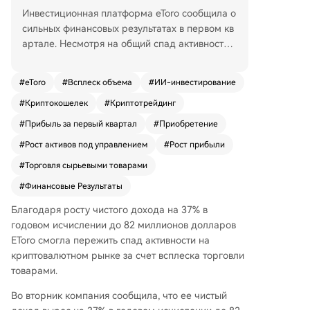
Инвестиционная платформа eToro сообщила о
сильных финансовых результатах в первом кв
артале. Несмотря на общий спад активности н
а криптовалютном рынке, чистая прибыль ко
мпании выросла на 37% в годовом исчислени
#
eToro
#
Всплеск объема
#
ИИ-инвестирование
и, достигнув 82 миллионов долларов. Ключев
#
Криптокошелек
#
Криптотрейдинг
ым драйвером роста стал взрывной интерес к
торговле товарными активами (коммодити), о
#
Прибыль за первый квартал
#
Приобретение
бъемы которой увеличились почти на 400% по
#
Рост активов под управлением
#
Рост прибыли
сравнению с прошлым годом, обеспечив окол
о 60% торговых комиссий за квартал. Показат
#
Торговля сырьевыми товарами
ели скорректированного EBITDA выросли на
#
Финансовые Результаты
35% до 109 миллионов долларов, а чистые ак
Благодаря росту чистого дохода на 37% в
тивы под управлением (AUM) увеличились на
годовом исчислении до 82 миллионов долларов
15%, составив 17 миллиардов долларов. Коли
EToro смогла пережить спад активности на
чество пополненных счетов выросло на 12% д
криптовалютном рынке за счет всплеска торговли
о 4.02 миллиона. При этом криптовалютный с
товарами.
егмент показал снижение: в апреле количеств
о сделок с криптоактивами упало на 32% в го
Во вторник компания сообщила, что ее чистый
довом выражении, а средний размер инвести