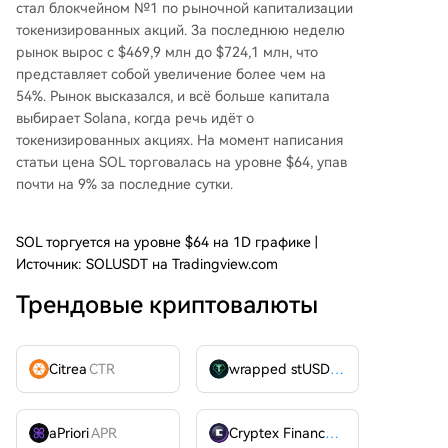
стал блокчейном №1 по рыночной капитализации
токенизированных акций. За последнюю неделю
рынок вырос с $469,9 млн до $724,1 млн, что
представляет собой увеличение более чем на
54%. Рынок высказался, и всё больше капитала
выбирает Solana, когда речь идёт о
токенизированных акциях. На момент написания
статьи цена SOL торговалась на уровне $64, упав
почти на 9% за последние сутки.
SOL торгуется на уровне $64 на 1D графике |
Источник: SOLUSDT на Tradingview.com
Трендовые криптовалюты
Citrea
CTR
wrapped stUSDT
WSTUSDT
aPriori
APR
Cryptex Finance
CTX