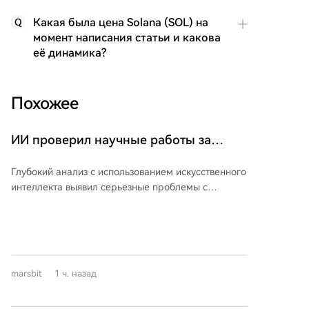
Какая была цена Solana (SOL) на
Q
момент написания статьи и какова
её динамика?
Похожее
ИИ проверил научные работы за
последние 100 лет, и 99.2% статей в
Глубокий анализ с использованием искусственного
топовых журналах оказались с
интеллекта выявил серьезные проблемы с
проблемами
воспроизводимостью и точностью в публикациях
ведущих научных журналов и конференций.
Исследование, проведенное на материалах
Международной конференции по машинному
обучению (ICML) 2026 года, показало, что из 92
marsbit
1 ч. назад
проанализированных статей с проверяемыми
утверждениями лишь 34 удалось успешно
воспроизвести более 40% результатов. Причины