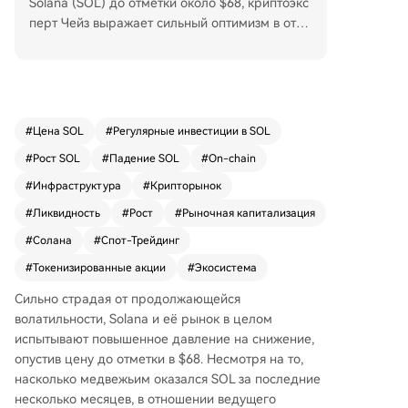
Solana (SOL) до отметки около $68, криптоэкс
перт Чейз выражает сильный оптимизм в отно
шении её потенциала. По его оценке, Solana о
бладает инфраструктурой, чтобы стать лучши
м спотовым рынком в мире, и может генерир
овать больше доходов, чем любой другой бло
кчейн. Он подчёркивает растущую экосистем
#
Цена SOL
#
Регулярные инвестиции в SOL
у SOL как ключевой фактор привлекательност
#
Рост SOL
#
Падение SOL
#
On-chain
и, хотя многие ещё не осознают её преимуще
ств для торговли. Сеть Solana демонстрирует
#
Инфраструктура
#
Крипторынок
устойчивый рост: недельный объём общего сг
#
Ликвидность
#
Рост
#
Рыночная капитализация
енерированного капитала (TCG) достиг рекор
#
Солана
#
Спот-Трейдинг
дных $73,6 млн. Кроме того, Solana стала лид
ером по рыночной капитализации токенизиро
#
Токенизированные акции
#
Экосистема
ванных акций, обогнав Ethereum, с ростом это
Сильно страдая от продолжающейся
го рынка на 54% за неделю до $724,1 млн. Эт
волатильности,
Solana
и её рынок в целом
и данные подчёркивают растущую экономиче
испытывают повышенное давление на снижение,
скую активность и доминирование Solana в кл
опустив цену до отметки в $68. Несмотря на то,
ючевых областях, несмотря на краткосрочное
насколько медвежьим оказался SOL за последние
давление на цену.
несколько месяцев, в отношении ведущего