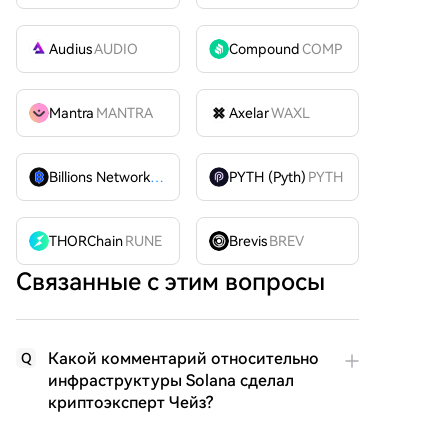
Audius
AUDIO
Compound
COMP
Mantra
MANTRA
Axelar
WAXL
Billions Network
BILL
PYTH (Pyth)
PYTH
THORChain
RUNE
Brevis
BREV
Связанные с этим вопросы
Какой комментарий относительно
Q
инфраструктуры Solana сделал
криптоэксперт Чейз?