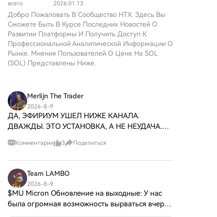
для XRP
институциональная эра.
Foundation и издание Citadel21 сообщили о
всего
2026.01.13
хищении средств из своих каналов. Суммы потерь
Добро Пожаловать В Сообщество HTX. Здесь Вы
Сможете Быть В Курсе Последних Новостей О
не раскрываются. Этот инцидент следует за
Развитии Платформы И Получить Доступ К
недавней уязвимостью в аппаратном кошельке
Профессиональной Аналитической Информации О
Coldcard, что подчеркивает проблемы
Рынке. Мнения Пользователей О Цене На SOL
безопасности в периферийном программном
(SOL) Представлены Ниже.
обеспечении экосистемы Биткойн, а не в базовом
протоколе сети.
Merlijn The Trader
2026-8-9
ДА, ЭФИРИУМ УШЕЛ НИЖЕ КАНАЛА.
ДВАЖДЫ. ЭТО УСТАНОВКА, А НЕ НЕУДАЧА.
Модель проста. Цена строит восходящий канал,
Комментарии
3
Поделиться
опускается ниже него достаточно долго, чтобы
выбить всех, кто держит, затем восстанавлив
Team LAMBO
2026-8-9
$MU Micron Обновление на выходные: У нас
была огромная возможность вырваться вчера,
но не получилось, хотя и не опустились ниже