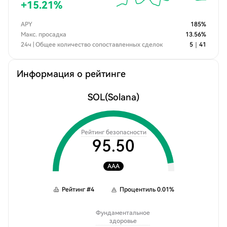
+
15.21
%
APY
185
%
Макс. просадка
13.56
%
24ч | Общее количество сопоставленных сделок
5
｜
41
Информация о рейтинге
SOL
(Solana)
Рейтинг безопасности
95.50
AAA
Рейтинг
#
4
Процентиль
0.01
%
Фундаментальное
здоровье