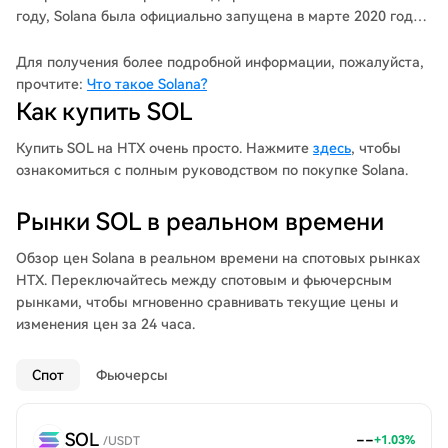
году, Solana была официально запущена в марте 2020 года
Фондом Solana Foundation со штаб-квартирой в Женеве,
Швейцария. Чтобы узнать больше об этом проекте,
Для получения более подробной информации, пожалуйста,
ознакомьтесь с нашим глубоким отчетом о Solana. Протокол
прочтите:
Что такое Solana?
Solana разработан для облегчения создания
Как купить SOL
децентрализованных приложений (DApp). Он направлен на
улучшение масштабируемости путем внедрения консенсуса
Купить SOL на HTX очень просто. Нажмите
здесь
, чтобы
proof-of-history (PoH) в сочетании с базовым консенсусом
ознакомиться с полным руководством по покупке Solana.
proof-of-stake (PoS) блокчейна. Благодаря инновационной
гибридной модели консенсуса Solana интересует как
Рынки SOL в реальном времени
мелких трейдеров, так и институциональных трейдеров.
Важным направлением деятельности Solana Foundation
Обзор цен Solana в реальном времени на спотовых рынках
является обеспечение доступности децентрализованных
HTX. Переключайтесь между спотовым и фьючерсным
финансов в более широком масштабе.
рынками, чтобы мгновенно сравнивать текущие цены и
изменения цен за 24 часа.
Спот
Фьючерсы
SOL
--
+
1.03
%
/
USDT