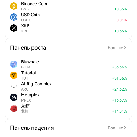
Binance Coin
--
BNB
+
0.35
%
USD Coin
--
USDC
-
0.01
%
XRP
--
XRP
+
0.66
%
Панель роста
Больше
Bluwhale
--
BLUAI
+
56.64
%
Tutorial
--
TUT
+
31.56
%
AI Rig Complex
--
ARC
+
24.62
%
Metaplex
--
MPLX
+
16.67
%
龙虾
--
龙虾
+
14.81
%
Панель падения
Больше