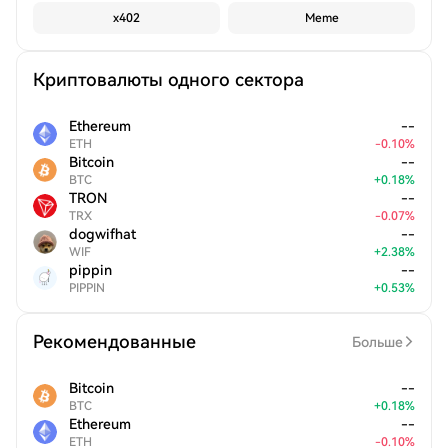
x402
Meme
Криптовалюты одного сектора
Ethereum
--
ETH
-
0.10
%
Bitcoin
--
BTC
+
0.18
%
TRON
--
TRX
-
0.07
%
dogwifhat
--
WIF
+
2.38
%
pippin
--
PIPPIN
+
0.53
%
Рекомендованные
Больше
Bitcoin
--
BTC
+
0.18
%
Ethereum
--
ETH
-
0.10
%