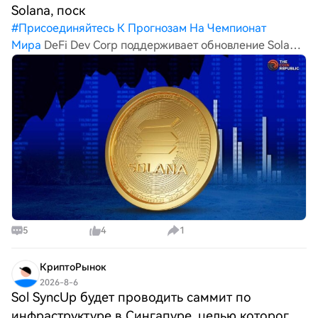
Solana, поск
#
Присоединяйтесь К Прогнозам На Чемпионат
Мира
DeFi Dev Corp поддерживает обновление Solana,
поскольку аналитики прогнозируют цену SOL до 250
долларов. DeFi Dev Corp поддерживает два
предложения по обновлению криптовалюты Solana,
направленных на с
5
4
1
КриптоРынок
2026-8-6
Sol SyncUp будет проводить саммит по
инфраструктуре в Сингапуре, целью которого