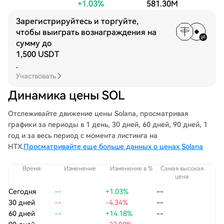
+1.03%
581.30M
Зарегистрируйтесь и торгуйте,
чтобы выиграть вознаграждения на
сумму до
1,500 USDT
.
Участвовать
Динамика цены SOL
Отслеживайте движение цены Solana, просматривая
графики за периоды в 1 день, 30 дней, 60 дней, 90 дней, 1
год и за весь период с момента листинга на
HTX.
Просматривайте еще больше данных о ценах Solana
Время
Изменение
Изменение в %
Самая высокая
С
цена
Сегодня
--
+1.03%
--
30 дней
--
-4.34%
--
60 дней
--
+14.18%
--