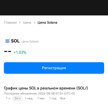
Главная
Цена
Цена Solana
SOL
Цена Solana
--
+1.03%
Регистрация
График цены SOL в реальном времени (SOL/)
Последнее обновление: 2026-08-08 07:25 (UTC+0)
1 ч.
24 ч.
1 нед.
1 мес.
1 год
Все