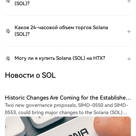
Q
(SOL)?
Каков 24-часовой объем торгов Solana
Q
(SOL)?
Могу ли я купить Solana (SOL) на HTX?
Q
Новости о SOL
Historic Changes Are Coming for the Established Altcoin Solana (SOL)! Two Important Proposals Have Been Prepared! Here's What Awaits Us
Two new governance proposals, SIMD-0550 and SIMD-
0553, could bring major changes to the Solana (SOL)
blockchain's economic model. Validators are seeking to
increase network transaction fee burns and reduce the
overall issuance of SOL tokens. If approved, these