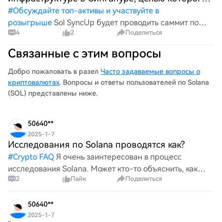
является стандартиза
#
Обсуждайте топ-активы и участвуйте в
розыгрыше
Sol SyncUp будет проводить саммит по
4
2
Поделиться
инфраструктуре в Сингапуре, целью которого
является стандартизация архитектуры DePIN. Sol
Связанные с этим вопросы
SyncUp соберет мировых лидеров в области
инфраструктуры в Сингапуре, чтоб
Добро пожаловать в разел
Часто задаваемые вопросы о
криптовалютах
. Вопросы и ответы пользователей по Solana
(SOL) представлены ниже.
50640**
2025-1-7
Исследования по Solana проводятся как?
#
Crypto FAQ
Я очень заинтересован в процесс
исследования Solana. Может кто-то объяснить, как
2
Лайк
Поделиться
именно проводится исследование в Solana? Я хочу
узнать больше информации о методах и стратегиях,
которые используются в
50640**
2025-1-7