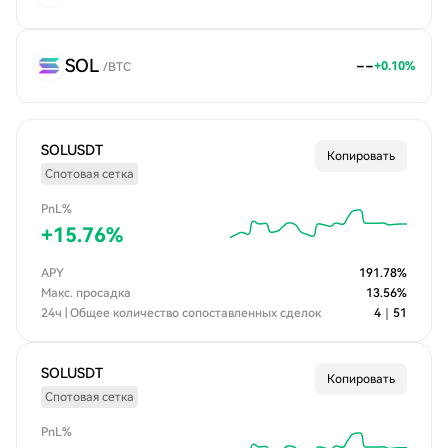
SOL
--
+
0.10
%
/
BTC
SOLUSDT
Копировать
Спотовая сетка
PnL%
+
15.76
%
APY
191.78
%
Макс. просадка
13.56
%
24ч | Общее количество сопоставленных сделок
4
｜
51
SOLUSDT
Копировать
Спотовая сетка
PnL%