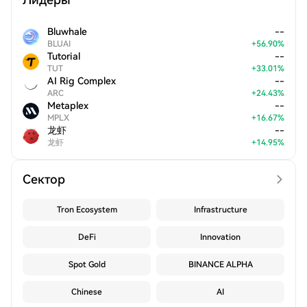
Bluwhale
--
BLUAI
+
56.90
%
Tutorial
--
TUT
+
33.01
%
AI Rig Complex
--
ARC
+
24.43
%
Metaplex
--
MPLX
+
16.67
%
龙虾
--
龙虾
+
14.95
%
Сектор
Tron Ecosystem
Infrastructure
DeFi
Innovation
Spot Gold
BINANCE ALPHA
Chinese
AI