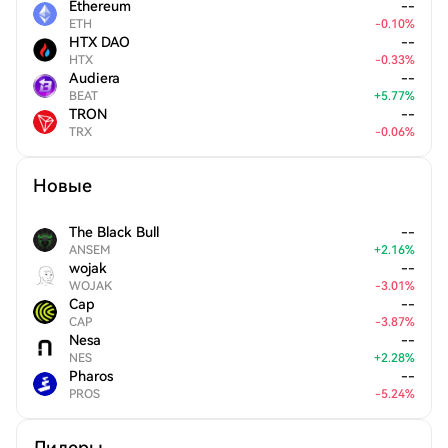
Ethereum
--
ETH
-
0.10
%
HTX DAO
--
HTX
-
0.33
%
Audiera
--
BEAT
+
5.77
%
TRON
--
TRX
-
0.06
%
Новые
The Black Bull
--
ANSEM
+
2.16
%
wojak
--
WOJAK
-
3.01
%
Cap
--
CAP
-
3.87
%
Nesa
--
NES
+
2.28
%
Pharos
--
PROS
-
5.24
%
Лидеры