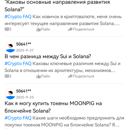
"Каковы основные направления развития
Solana?"
#
Crypto FAQ
Как новичок в криптовалюте, меня очень
интересует текущее направление развития Solana.
3
Лайк
Поделиться
Какие ключевые приоритеты выделяются в ее
дорожной карте развития на данный момент?
50641**
2025-9-27
В чем разница между Sui и Solana?
#
Crypto FAQ
Каковы ключевые различия между Sui и
Solana в отношении их архитектуры, механизмов
3
Лайк
Поделиться
консенсуса, масштабируемости и случаев
использования? Понимание этих различий может дать
представление о том, как каж
50641**
2025-9-23
Как я могу купить токены MOONPIG на
блокчейне Solana?
#
Crypto FAQ
Какие шаги необходимо предпринять для
покупки токенов MOONPIG на блокчейне Solana? Я