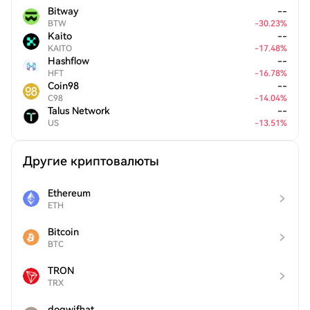
Bitway
--
BTW
-
30.23
%
Kaito
--
KAITO
-
17.48
%
Hashflow
--
HFT
-
16.78
%
Coin98
--
C98
-
14.04
%
Talus Network
--
US
-
13.51
%
Другие криптовалюты
Ethereum
ETH
Bitcoin
BTC
TRON
TRX
dogwifhat