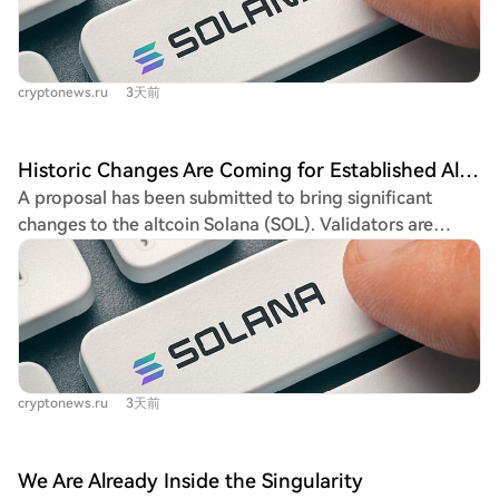
measures could significantly raise the daily amount of
SOL burned from the current 650 SOL ($47k) to
approximately 9,000 SOL ($650k). A key impact would
cryptonews.ru
3天前
be accelerating Solana's timeline to reach its 1.5%
inflation target from 2032 to 2029, potentially reducing
the token supply by about 18.9 million SOL over six
Historic Changes Are Coming for Established Altcoin Solana (SOL)! Two Important Proposals Have Been Prepared! Here's What Awaits Us
years. However, some analysts caution that even this
A proposal has been submitted to bring significant
increased burn rate may not be enough to make the
changes to the altcoin Solana (SOL). Validators are
network deflationary, as it would remain below the
putting forward two governance proposals, SIMD-0550
estimated 60,000 SOL issued daily to the market.
and SIMD-0553, aimed at reducing the supply and
increasing the burn rate of SOL tokens. If approved,
these changes could substantially alter Solana's current
economic model. The goal is to increase the network's
daily burn from the current 650 SOL (~$47,000) to 9,000
cryptonews.ru
3天前
SOL (~$650,000). This acceleration could shift the target
for Solana to reach a 1.5% inflation rate from the year
2032 to 2029, reducing the supply by approximately
We Are Already Inside the Singularity
18.9 million SOL over six years. However, some experts