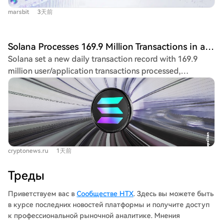
promise. This value is captured when fees are either
resolution. These represent vertical leaps in capability.
marsbit
3天前
burned (economically akin to a buyback) or distributed
While motivations for such proclamations can be
to stakers (akin to dividends). Inflationary staking
questioned, the data-driven acceleration is undeniable.
rewards, by contrast, redistribute value among holders
Hassabis frames AGI not as another tech revolution but
Solana Processes 169.9 Million Transactions in a Single Day
rather than creating it. The core challenge is the quality
as a force with 10x the scale and speed of the Industrial
Solana set a new daily transaction record with 169.9
and defensibility of fee-based revenue. High-quality
Revolution, potentially leading to a post-scarcity era.
million user/application transactions processed,
fees come from sustainable, recurring demand for the
However, this rapid transition forces urgent questions
indicating real network activity. This followed a 66%
network's economic utility (e.g., long-term financial
about future economic models and the very definition
capacity increase from a July 29th network upgrade
activity), not from transient speculation (e.g., meme
of human purpose in a world of abundant, non-human
(SIMD-0286), which raised the computational unit limit
coins, airdrops). The strength of a blockchain's network
intelligence. The central question remains: are we, now
per block. Within six days, this new capacity was
effects—liquidity, applications, users—can make its
living within this technological singularity, prepared for
reportedly filled. Much of the increased transaction flow
revenue more defensible and grant it greater pricing
what comes next?
comes from market makers and arbitrage bots, which
power than often assumed. The article proposes a
cryptonews.ru
1天前
provide liquidity and maintain low spreads with
foundational valuation framework for L1s, separating
frequent, low-fee trades. The launch of Western Union's
revenue (fees captured for token holders), costs, and
Треды
'Stablecard' on Solana highlights growing payments use.
total token supply. A key accounting principle is that
However, while transaction counts are at all-time highs,
Приветствуем вас в
Сообществе HTX
. Здесь вы можете быть
inflationary rewards should not be counted as a cost
the fees and revenue generated are at multi-year lows,
в курсе последних новостей платформы и получите доступ
unless the newly minted tokens are symmetrically
as high-volume speculative trading (e.g., memecoins)
к профессиональной рыночной аналитике. Мнения
counted as a value input; otherwise, it misrepresents