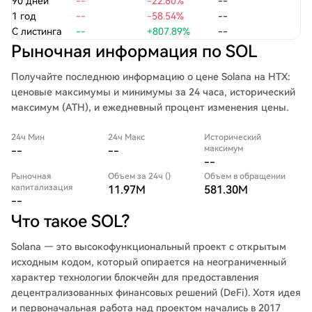
90 дней
--
-22.80%
--
1 год
--
-58.54%
--
С листинга
--
+807.89%
--
Рыночная информация по SOL
Получайте последнюю информацию о цене Solana на HTX:
ценовые максимумы и минимумы за 24 часа, исторический
максимум (ATH), и ежедневный процент изменения цены.
24ч Мин
24ч Макс
Исторический
максимум
--
--
--
Рыночная
Объем за 24ч ()
Объем в обращении
капитализация
11.97M
581.30M
--
Что такое SOL?
Solana — это высокофункциональный проект с открытым
исходным кодом, который опирается на неограниченный
характер технологии блокчейн для предоставления
децентрализованных финансовых решений (DeFi). Хотя идея
и первоначальная работа над проектом начались в 2017