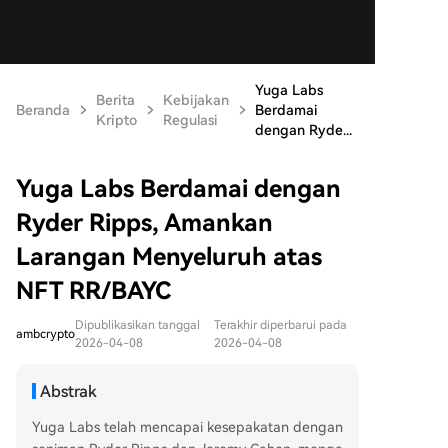
Yuga Labs
Berita
Kebijakan
Beranda
Berdamai
Kripto
Regulasi
dengan Ryde...
Yuga Labs Berdamai dengan
Ryder Ripps, Amankan
Larangan Menyeluruh atas
NFT RR/BAYC
Dipublikasikan tanggal
Terakhir diperbarui pada
ambcrypto
2026-04-08
2026-04-08
Abstrak
Yuga Labs telah mencapai kesepakatan dengan