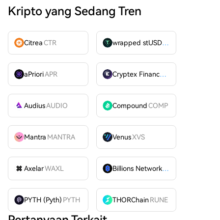
Kripto yang Sedang Tren
Citrea
CTR
wrapped stUSDT
WSTUSDT
aPriori
APR
Cryptex Finance
CTX
Audius
AUDIO
Compound
COMP
Mantra
MANTRA
Venus
XVS
Axelar
WAXL
Billions Network
BILL
PYTH (Pyth)
PYTH
THORChain
RUNE