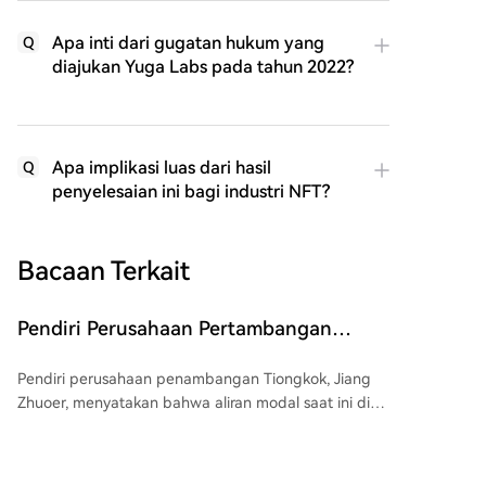
Apa inti dari gugatan hukum yang
Q
diajukan Yuga Labs pada tahun 2022?
Apa implikasi luas dari hasil
Q
penyelesaian ini bagi industri NFT?
Bacaan Terkait
Pendiri Perusahaan Pertambangan
China: "Jangan Tertipu oleh Kenaikan
Pendiri perusahaan penambangan Tiongkok, Jiang
Bitcoin, Pasar Bull Belum Dimulai"
Zhuoer, menyatakan bahwa aliran modal saat ini di
pasar kripto tidak menandakan dimulainya pasar
bullish baru. Ia menggarisbawahi tren kelanjutan arus
keluar dana dari pasokan stablecoin sebagai