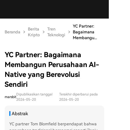
YC Partner:
Berita
Tren
Beranda
Bagaimana
Kripto
Teknologi
Membangu...
YC Partner: Bagaimana
Membangun Perusahaan AI-
Native yang Berevolusi
Sendiri
Dipublikasikan tanggal
Terakhir diperbarui pada
marsbit
2026-05-20
2026-05-20
Abstrak
YC partner Tom Blomfield berpendapat bahwa