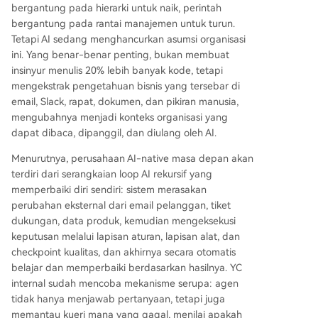
bergantung pada hierarki untuk naik, perintah
jumlah karyawan ke penggunaan token dan kua
bergantung pada rantai manajemen untuk turun.
litas konteks bisnis. Fungsi koordinasi manajeme
Tetapi AI sedang menghancurkan asumsi organisasi
n menengah akan banyak digantikan AI. Peran y
ini. Yang benar-benar penting, bukan membuat
ang tetap penting adalah kontributor individual
insinyur menulis 20% lebih banyak kode, tetapi
(IC) dan manusia yang menangani situasi dunia
mengekstrak pengetahuan bisnis yang tersebar di
nyata berisiko tinggi. Langkah kuncinya adalah
email, Slack, rapat, dokumen, dan pikiran manusia,
membuat seluruh organisasi dapat dibaca AI: m
mengubahnya menjadi konteks organisasi yang
encatat semua interaksi (email, rapat, percakapa
dapat dibaca, dipanggil, dan diulang oleh AI.
n). Pengetahuan ini kemudian dapat disintesis m
enjadi "otak perusahaan" yang terus diperbarui.
Menurutnya, perusahaan AI-native masa depan akan
Perangkat lunak internal d
...
terdiri dari serangkaian loop AI rekursif yang
memperbaiki diri sendiri: sistem merasakan
perubahan eksternal dari email pelanggan, tiket
dukungan, data produk, kemudian mengeksekusi
keputusan melalui lapisan aturan, lapisan alat, dan
checkpoint kualitas, dan akhirnya secara otomatis
belajar dan memperbaiki berdasarkan hasilnya. YC
internal sudah mencoba mekanisme serupa: agen
tidak hanya menjawab pertanyaan, tetapi juga
memantau kueri mana yang gagal, menilai apakah