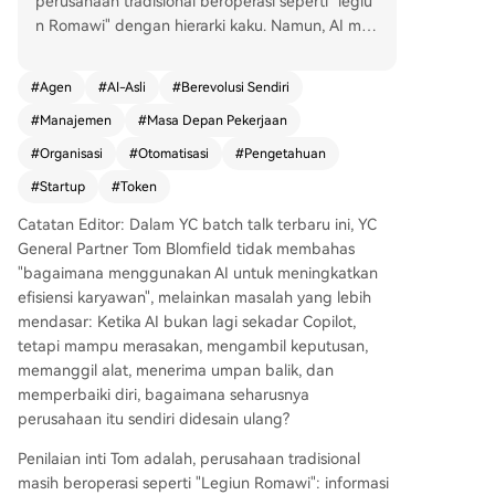
perusahaan tradisional beroperasi seperti "legiu
n Romawi" dengan hierarki kaku. Namun, AI me
mbuka kemungkinan untuk mendesain ulang pe
rusahaan secara fundamental. Intinya adalah m
#
Agen
#
AI-Asli
#
Berevolusi Sendiri
engekstraksi pengetahuan bisnis yang tersebar
#
Manajemen
#
Masa Depan Pekerjaan
(dalam email, Slack, dokumen) menjadi konteks
organisasi yang dapat dibaca dan digunakan A
#
Organisasi
#
Otomatisasi
#
Pengetahuan
I. Perusahaan asli AI di masa depan akan terdiri
#
Startup
#
Token
dari serangkaian loop AI rekursif yang dapat me
mperbaiki diri sendiri. Sistem ini akan merasakan
Catatan Editor: Dalam YC batch talk terbaru ini, YC
perubahan (dari email pelanggan, tiket dukung
General Partner Tom Blomfield tidak membahas
an, data produk), membuat keputusan melalui l
"bagaimana menggunakan AI untuk meningkatkan
apisan aturan dan alat, lalu belajar dari hasilnya
efisiensi karyawan", melainkan masalah yang lebih
secara otomatis. Contoh di YC: sebuah agen tida
mendasar: Ketika AI bukan lagi sekadar Copilot,
k hanya menjawab pertanyaan, tetapi juga me
tetapi mampu merasakan, mengambil keputusan,
mantau kegagalan kueri, mengusulkan perbaika
memanggil alat, menerima umpan balik, dan
n (alat baru, indeks), dan secara otomatis mener
memperbaiki diri, bagaimana seharusnya
apkan kode—mengoptimalkan perusahaan bah
perusahaan itu sendiri didesain ulang?
kan saat para pendiri tidur. Struktur organisasi a
Penilaian inti Tom adalah, perusahaan tradisional
kan berubah: "Bakar token, bukan tambah kepa
masih beroperasi seperti "Legiun Romawi": informasi
la". Hambatan pertumbuhan akan bergeser dari