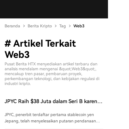
Beranda
Berita Kripto
Tag
Web3
# Artikel Terkait
Web3
Pusat Berita HTX menyediakan artikel terbaru dan
analisis mendalam mengenai &quot;Web3&quot;,
mencakup tren pasar, pembaruan proyek,
perkembangan teknologi, dan kebijakan regulasi di
industri kripto.
JPYC Raih $38 Juta dalam Seri B karena
AZ-COM Maruwa Dukung Stablecoin
JPYC, penerbit terdaftar pertama stablecoin yen
Yen
Jepang, telah menyelesaikan putaran pendanaan
Seri B tambahan dengan total investasi sekitar 6