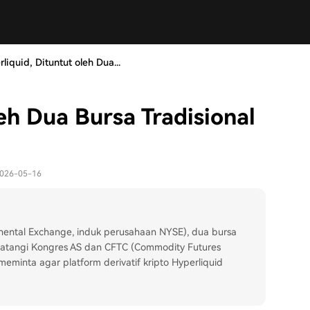
liquid, Dituntut oleh Dua...
eh Dua Bursa Tradisional
 2026-05-16
inental Exchange, induk perusahaan NYSE), dua bursa
ndatangi Kongres AS dan CFTC (Commodity Futures
minta agar platform derivatif kripto Hyperliquid