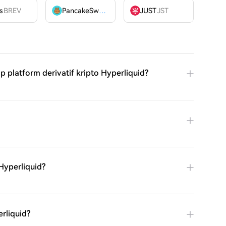
OME
s
BREV
PancakeSwap
CAKE
JUST
JST
 platform derivatif kripto Hyperliquid?
yperliquid?
rliquid?