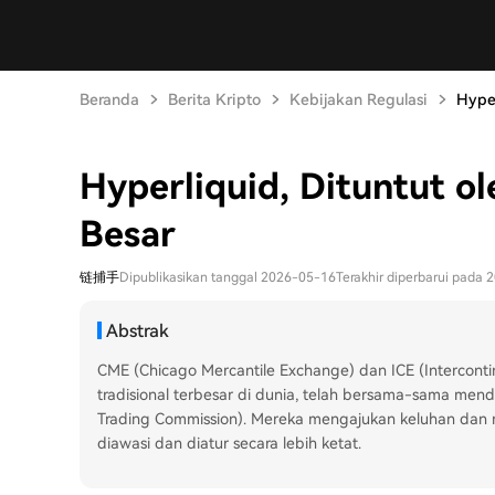
Beranda
Berita Kripto
Kebijakan Regulasi
Hyper
Hyperliquid, Dituntut ol
Besar
链捕手
Dipublikasikan tanggal 2026-05-16
Terakhir diperbarui pada
Abstrak
CME (Chicago Mercantile Exchange) dan ICE (Intercont
tradisional terbesar di dunia, telah bersama-sama me
Trading Commission). Mereka mengajukan keluhan dan me
diawasi dan diatur secara lebih ketat.