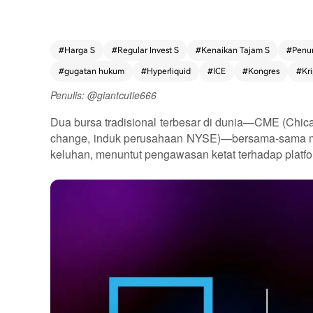
#
Harga S
#
Regular Invest S
#
Kenaikan Tajam S
#
Penu
#
gugatan hukum
#
Hyperliquid
#
ICE
#
Kongres
#
Kr
Penulis: @giantcutie666
Dua bursa tradisional terbesar di dunia—CME (Chica
change, induk perusahaan NYSE)—bersama-sama m
keluhan, menuntut pengawasan ketat terhadap platform