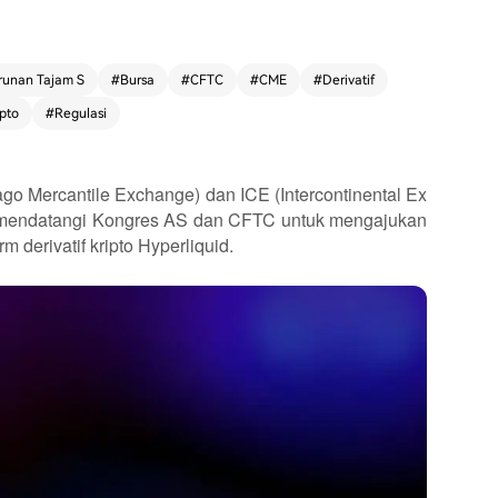
runan Tajam S
#
Bursa
#
CFTC
#
CME
#
Derivatif
ipto
#
Regulasi
go Mercantile Exchange) dan ICE (Intercontinental Ex
endatangi Kongres AS dan CFTC untuk mengajukan
 derivatif kripto Hyperliquid.