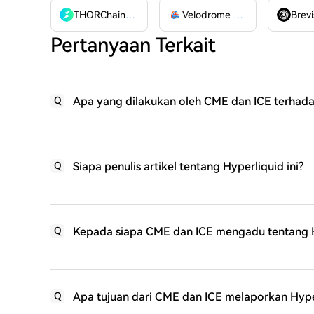
THORChain
RUNE
Velodrome Finance
VELODR
Brevi
Pertanyaan Terkait
Apa yang dilakukan oleh CME dan ICE terhadap
Q
Siapa penulis artikel tentang Hyperliquid ini?
Q
Kepada siapa CME dan ICE mengadu tentang H
Q
Apa tujuan dari CME dan ICE melaporkan Hype
Q