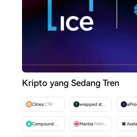
Kripto yang Sedang Tren
Citrea
CTR
wrapped stUSDT
WSTUSDT
aPrio
Compound
COMP
Mantra
MANTRA
Axel