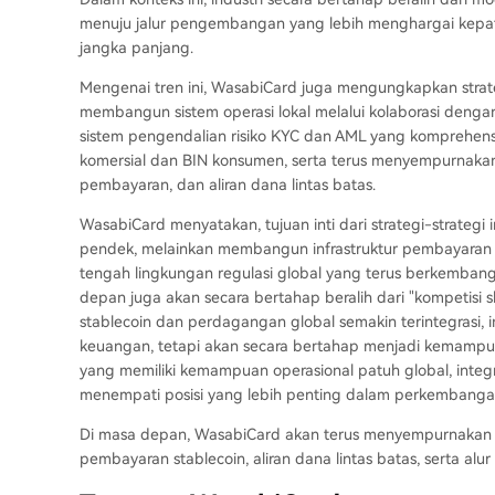
menuju jalur pengembangan yang lebih menghargai kepat
jangka panjang.
Mengenai tren ini, WasabiCard juga mengungkapkan strate
membangun sistem operasi lokal melalui kolaborasi denga
sistem pengendalian risiko KYC dan AML yang komprehen
komersial dan BIN konsumen, serta terus menyempurnakan 
pembayaran, dan aliran dana lintas batas.
WasabiCard menyatakan, tujuan inti dari strategi-strategi
pendek, melainkan membangun infrastruktur pembayaran yan
tengah lingkungan regulasi global yang terus berkembang.
depan juga akan secara bertahap beralih dari "kompetisi s
stablecoin dan perdagangan global semakin terintegrasi, i
keuangan, tetapi akan secara bertahap menjadi kemampua
yang memiliki kemampuan operasional patuh global, inte
menempati posisi yang lebih penting dalam perkembangan 
Di masa depan, WasabiCard akan terus menyempurnakan ke
pembayaran stablecoin, aliran dana lintas batas, serta alu