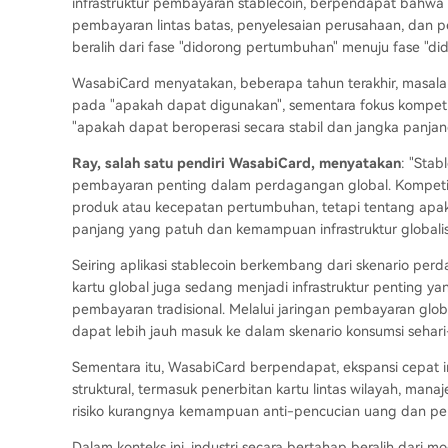
infrastruktur pembayaran stablecoin, berpendapat bahwa 
pembayaran lintas batas, penyelesaian perusahaan, dan p
beralih dari fase "didorong pertumbuhan" menuju fase "di
WasabiCard menyatakan, beberapa tahun terakhir, masalah 
pada "apakah dapat digunakan", sementara fokus kompetis
"apakah dapat beroperasi secara stabil dan jangka panjan
Ray, salah satu pendiri WasabiCard, menyatakan
: "Stab
pembayaran penting dalam perdagangan global. Kompetisi 
produk atau kecepatan pertumbuhan, tetapi tentang apa
panjang yang patuh dan kemampuan infrastruktur globalis
Seiring aplikasi stablecoin berkembang dari skenario pe
kartu global juga sedang menjadi infrastruktur penting 
pembayaran tradisional. Melalui jaringan pembayaran globa
dapat lebih jauh masuk ke dalam skenario konsumsi sehari
Sementara itu, WasabiCard berpendapat, ekspansi cepat 
struktural, termasuk penerbitan kartu lintas wilayah, man
risiko kurangnya kemampuan anti-pencucian uang dan pen
Dalam konteks ini, industri secara bertahap beralih dari