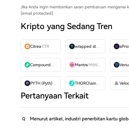
Jika Anda ingin memberikan saran pembaruan mengenai kont
[email protected]
Kripto yang Sedang Tren
Citrea
CTR
wrapped stUSDT
WSTUSDT
aPrio
Compound
COMP
Mantra
MANTRA
Venu
PYTH (Pyth)
PYTH
THORChain
RUNE
Pertanyaan Terkait
Menurut artikel, industri penerbitan kartu gl
Q