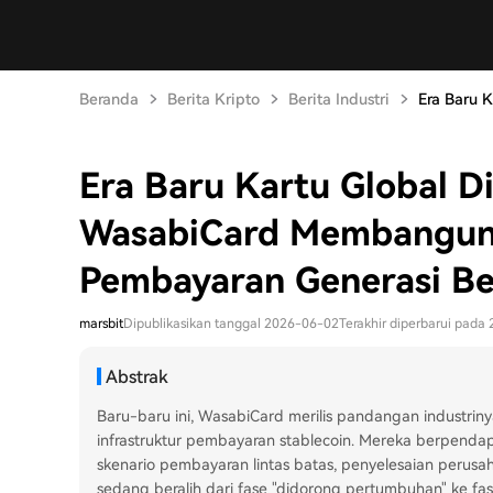
Beranda
Berita Kripto
Berita Industri
Era Baru K
Era Baru Kartu Global 
WasabiCard Membangun 
Pembayaran Generasi Be
marsbit
Dipublikasikan tanggal 2026-06-02
Terakhir diperbarui pada
Abstrak
Baru-baru ini, WasabiCard merilis pandangan industriny
infrastruktur pembayaran stablecoin. Mereka berpenda
skenario pembayaran lintas batas, penyelesaian perusaha
sedang beralih dari fase "didorong pertumbuhan" ke 