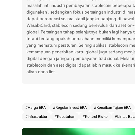
masalah inti industri pembayaran stablecoin beberapa 
digunakan", sedangkan fokus persaingan industri di m
dapat beroperasi secara stabil jangka panjang di bawa
WasabiCard, stablecoin sedang berevolusi dari aset on
global. Persaingan tahap selanjutnya bukan lagi hanya
tetapi tentang apakah perusahaan memiliki kemampuan i
yang mematuhi peraturan. Seiring aplikasi stablecoin me
kemampuan penerbitan kartu global juga sedang menja
digital dengan jaringan pembayaran tradisional. Melalu
stablecoin dan aset digital dapat lebih masuk ke skena
aliran dana lint
...
#
Harga ERA
#
Regular Invest ERA
#
Kenaikan Tajam ERA
#
Infrastruktur
#
Kepatuhan
#
Kontrol Risiko
#
Lintas Bat