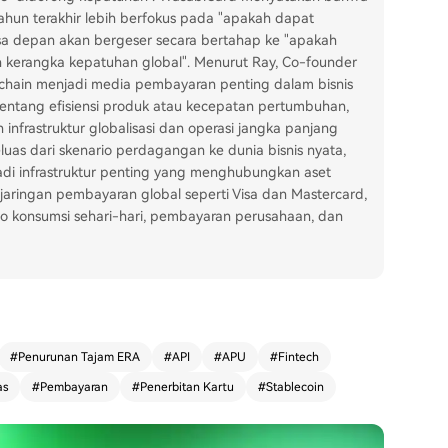
tahun terakhir lebih berfokus pada "apakah dapat
asa depan akan bergeser secara bertahap ke "apakah
h kerangka kepatuhan global". Menurut Ray, Co-founder
-chain menjadi media pembayaran penting dalam bisnis
 tentang efisiensi produk atau kecepatan pertumbuhan,
nfrastruktur globalisasi dan operasi jangka panjang
luas dari skenario perdagangan ke dunia bisnis nyata,
di infrastruktur penting yang menghubungkan aset
i jaringan pembayaran global seperti Visa dan Mastercard,
rio konsumsi sehari-hari, pembayaran perusahaan, dan
#
Penurunan Tajam ERA
#
API
#
APU
#
Fintech
as
#
Pembayaran
#
Penerbitan Kartu
#
Stablecoin