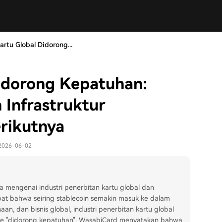
artu Global Didorong...
Didorong Kepatuhan:
Infrastruktur
rikutnya
 2026-06-02
a mengenai industri penerbitan kartu global dan
pat bahwa seiring stablecoin semakin masuk ke dalam
an, dan bisnis global, industri penerbitan kartu global
fase "didorong kepatuhan". WasabiCard menyatakan bahwa