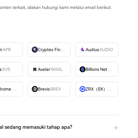
en terkait, silakan hubungi kami melalui email berikut:
ri
APR
Cryptex Finance
CTX
Audius
AUDIO
s
XVS
Axelar
WAXL
Billions Network
BILL
Velodrome Finance
VELODROME
Brevis
BREV
ZRX（0X）
ZRX
obal sedang memasuki tahap apa?