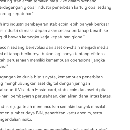
seiring stablecoin semakin masuk ke dalam skenario
erdagangan global, industri penerbitan kartu global sedang
dorong kepatuhan".
inti industri pembayaran stablecoin lebih banyak berkisar
i industri di masa depan akan secara bertahap beralih ke
g di bawah kerangka kerja kepatuhan global".
lecoin sedang berevolusi dari aset on-chain menjadi media
di tahap berikutnya bukan lagi hanya tentang efisiensi
kah perusahaan memiliki kemampuan operasional jangka
asi."
rdagangan ke dunia bisnis nyata, kemampuan penerbitan
yang menghubungkan aset digital dengan jaringan
l seperti Visa dan Mastercard, stablecoin dan aset digital
-hari, pembayaran perusahaan, dan aliran dana lintas batas.
industri juga telah memunculkan semakin banyak masalah
ajemen sumber daya BIN, penerbitan kartu anonim, serta
gendalian risiko.
 model pertumbuhan yang mengandalkan "efisiensi abu-abu",