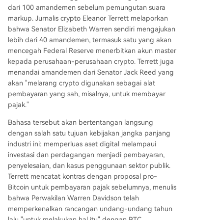
bank, tetapi mengizinkannya untuk aktivitas ber
dari 100 amandemen sebelum pemungutan suara
basis transaksi. Lobi perbankan, melalui amande
markup. Jurnalis crypto Eleanor Terrett melaporkan
men dan ribuan surat protes, menuntut pembat
bahwa Senator Elizabeth Warren sendiri mengajukan
asan yang lebih ketat agar platform crypto tida
lebih dari 40 amandemen, termasuk satu yang akan
k bersaing dengan deposito bank tanpa regulas
mencegah Federal Reserve menerbitkan akun master
i yang setara. Selain stablecoin, RUU ini juga me
kepada perusahaan-perusahaan crypto. Terrett juga
ngatur pertukaran komoditas digital sebagai le
menandai amandemen dari Senator Jack Reed yang
mbaga keuangan di bawah Undang-Undang K
akan "melarang crypto digunakan sebagai alat
erahasiaan Bank, membawa mereka ke dalam r
pembayaran yang sah, misalnya, untuk membayar
ezim anti-pencucian uang. RUU juga memberik
pajak."
an pengecualian pendaftaran SEC terbatas untu
k penggalangan dana crypto. Meski ada dukun
Bahasa tersebut akan bertentangan langsung
gan dari beberapa pemimpin, jalur politik RUU i
dengan salah satu tujuan kebijakan jangka panjang
ni masih rapuh. Demo
...
industri ini: memperluas aset digital melampaui
investasi dan perdagangan menjadi pembayaran,
penyelesaian, dan kasus penggunaan sektor publik.
Terrett mencatat kontras dengan proposal pro-
Bitcoin untuk pembayaran pajak sebelumnya, menulis
bahwa Perwakilan Warren Davidson telah
memperkenalkan rancangan undang-undang tahun
lalu "untuk melakukan hal itu" dengan BTC.