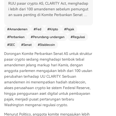
RUU pasar crypto AS, CLARITY Act, menghadap
i lebih dari 100 amandemen sebelum pemungut
an suara penting di Komite Perbankan Senat pa
da Kamis. Amandemen-amandemen ini memus
atkan perdebatan pada beberapa isu kunci: lara
#
Amandemen
#
Fed
#
Kripto
#
Pajak
ngan atas imbalan (yield) untuk stablecoin yang
#
Perbankan
#
Perundang-undangan
#
Regulasi
tidak aktif, akses perusahaan crypto ke sistem F
ederal Reserve, dan larangan penggunaan aset
#
SEC
#
Senat
#
Stablecoin
digital untuk membayar pajak. Senator Elizabet
Dorongan Komite Perbankan Senat AS untuk struktur
h Warren mengajukan lebih dari 40 amandeme
pasar crypto sedang menghadapi tembok tebal
n, termasuk yang mencegah Fed memberikan a
amandemen jelang markup hari Kamis, dengan
kun utama kepada perusahaan crypto. Sementa
anggota parlemen mengajukan lebih dari 100 usulan
ra itu, amandemen dari Senator Jack Reed beru
perubahan terhadap UU CLARITY. Serbuan
paya melarang crypto digunakan sebagai alat p
amandemen ini menempatkan hadiah stablecoin,
embayaran sah, seperti untuk pajak, yang berte
akses perusahaan crypto ke sistem Federal Reserve,
ntangan dengan tujuan industri untuk memperl
hingga penggunaan aset digital untuk pembayaran
uas penggunaan aset digital. Pertarungan kebij
pajak, menjadi pusat pertarungan terbaru
akan paling langsung adalah soal imbalan stabl
Washington mengenai regulasi crypto.
ecoin. RUU ini melarang imbalan pada saldo sta
blecoin menganggur yang menyerupai deposito
Menurut Politico, anggota komite mengajukan lebih