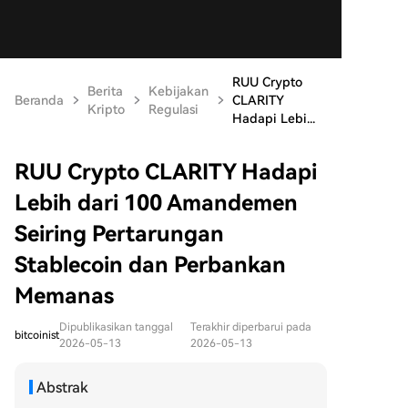
RUU Crypto
Berita
Kebijakan
Beranda
CLARITY
Kripto
Regulasi
Hadapi Lebi...
RUU Crypto CLARITY Hadapi
Lebih dari 100 Amandemen
Seiring Pertarungan
Stablecoin dan Perbankan
Memanas
Dipublikasikan tanggal
Terakhir diperbarui pada
bitcoinist
2026-05-13
2026-05-13
Abstrak