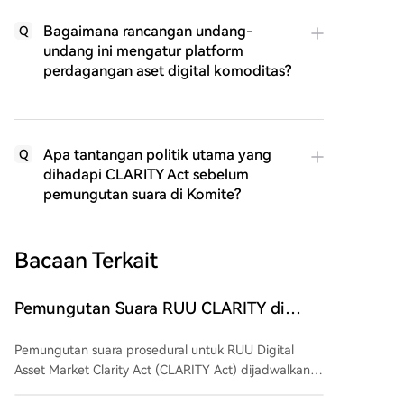
Bagaimana rancangan undang-
Q
undang ini mengatur platform
perdagangan aset digital komoditas?
Apa tantangan politik utama yang
Q
dihadapi CLARITY Act sebelum
pemungutan suara di Komite?
Bacaan Terkait
Pemungutan Suara RUU CLARITY di
Senat AS Dijadwalkan pada 15
Pemungutan suara prosedural untuk RUU Digital
September
Asset Market Clarity Act (CLARITY Act) dijadwalkan
pada 15 September di Senat AS. Pemungutan suara