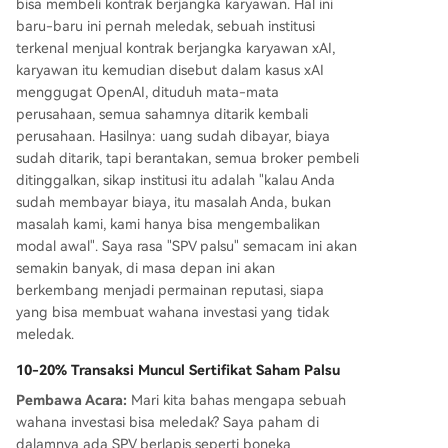
bisa membeli kontrak berjangka karyawan. Hal ini
baru-baru ini pernah meledak, sebuah institusi
terkenal menjual kontrak berjangka karyawan xAI,
karyawan itu kemudian disebut dalam kasus xAI
menggugat OpenAI, dituduh mata-mata
perusahaan, semua sahamnya ditarik kembali
perusahaan. Hasilnya: uang sudah dibayar, biaya
sudah ditarik, tapi berantakan, semua broker pembeli
ditinggalkan, sikap institusi itu adalah "kalau Anda
sudah membayar biaya, itu masalah Anda, bukan
masalah kami, kami hanya bisa mengembalikan
modal awal". Saya rasa "SPV palsu" semacam ini akan
semakin banyak, di masa depan ini akan
berkembang menjadi permainan reputasi, siapa
yang bisa membuat wahana investasi yang tidak
meledak.
10-20% Transaksi Muncul Sertifikat Saham Palsu
Pembawa Acara:
Mari kita bahas mengapa sebuah
wahana investasi bisa meledak? Saya paham di
dalamnya ada SPV berlapis seperti boneka