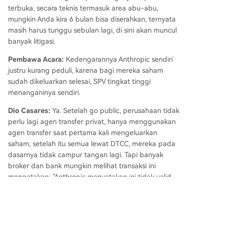
terbuka, secara teknis termasuk area abu-abu,
mungkin Anda kira 6 bulan bisa diserahkan, ternyata
masih harus tunggu sebulan lagi, di sini akan muncul
banyak litigasi.
Pembawa Acara:
Kedengarannya Anthropic sendiri
justru kurang peduli, karena bagi mereka saham
sudah dikeluarkan selesai, SPV tingkat tinggi
menanganinya sendiri.
Dio Casares:
Ya. Setelah go public, perusahaan tidak
perlu lagi agen transfer privat, hanya menggunakan
agen transfer saat pertama kali mengeluarkan
saham, setelah itu semua lewat DTCC, mereka pada
dasarnya tidak campur tangan lagi. Tapi banyak
broker dan bank mungkin melihat transaksi ini
mengatakan: "Anthropic menyatakan ini tidak valid,
kami harus periksa dulu apakah bisa membantu
Anda menjual." Ini bisa merepotkan.
Tapi dari sudut pandang permainan, perusahaan