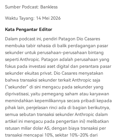
kan akan mengalami momen pencerahan yang
Sumber Podcast: Bankless
menyakitkan setelah IPO besar, menyoroti kebut
Waktu Tayang: 14 Mei 2026
uhan akan profesionalisme dan transparansi yan
g lebih besar.
Kata Pengantar Editor
Dalam podcast ini, pendiri Patagon Dio Casares
membuka tabir rahasia di balik perdagangan pasar
sekunder untuk perusahaan-perusahaan bintang
seperti Anthropic. Patagon adalah perusahaan yang
fokus pada investasi aset digital dan perantara pasar
sekunder ekuitas privat. Dio Casares menyatakan
bahwa transaksi sekunder terkait Anthropic saja
("sekunder" di sini mengacu pada sekunder yang
diprivatisasi, yaitu pemegang saham atau karyawan
memindahkan kepemilikannya secara pribadi kepada
pihak lain, penjelasan rinci ada di bagian berikutnya,
semua sebutan transaksi sekunder Anthropic dalam
artikel ini mengacu pada pengertian ini) melibatkan
ratusan miliar dolar AS, dengan biaya transaksi per
transaksi mencapai 10%, sekitar 10%-20% dari