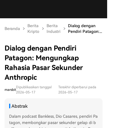
Berita
Berita
Dialog dengan
Beranda
Kripto
Industri
Pendiri Patagon:...
Dialog dengan Pendiri
Patagon: Mengungkap
Rahasia Pasar Sekunder
Anthropic
Dipublikasikan tanggal
Terakhir diperbarui pada
marsbit
2026-05-17
2026-05-17
Abstrak
Dalam podcast Bankless, Dio Casares, pendiri Pa
tagon, membongkar pasar sekunder gelap di b