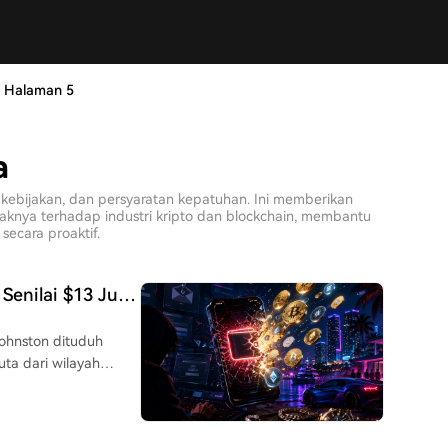
Halaman 5
a
kebijakan, dan persyaratan kepatuhan. Ini memberikan
aknya terhadap industri kripto dan blockchain, membantu
 secara proaktif.
Senilai $13 Juta
ohnston dituduh
uta dari wilayah
ang berusia 19 tahun
 tidak sah di AS.
sebagai perwakilan