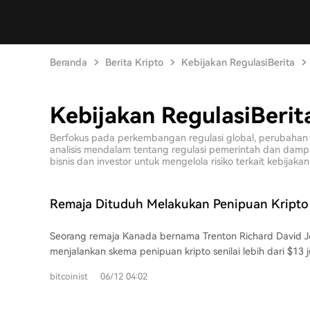
Beranda
Berita Kripto
Kebijakan RegulasiBerita
Kebijakan RegulasiBerit
Berfokus pada perkembangan regulasi global, perubahan 
analisis mendalam tentang regulasi pemerintah dan damp
bisnis dan investor untuk mengelola risiko terkait kebijakan
Remaja Dituduh Melakukan Penipuan Kripto 
untuk Mendanai Kemewahan di Miami
Seorang remaja Kanada bernama Trenton Richard David J
menjalankan skema penipuan kripto senilai lebih dari $13 j
Miami. Saat dakwaan diumumkan pada 11 Mei, Johnston y
bitcoinist
06/12 04:02
disebut telah melebihi masa tinggal visa dan tinggal secara
Menurut kejaksaan, dia dan kaki tangannya berpura-pura 