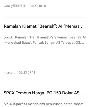
menghentikan perdagangan selama 20 menit. Indeks
Odaily星球日报
06/23 10:00
Nikkei 225 Jepang juga terkoreksi sekitar 3.5%,
mengakhiri reli delapan hari beruntun. Sektor
teknologi, khususnya semikonduktor, menjadi
penyebab utama penurunan. Saham berat seperti
Ramalan Kiamat "Bearish": AI "Memasuki
Samsung Electronics dan SK Hynix memimpin
Tahap Akhir", Puncak Saham AS Tercepat
penurunan, dengan dana asing melakukan aksi jual
Judul: "Ramalan 'Hari Kiamat' Para Pemain Bearish: AI
di Q3, Penurunan 30-50%
besar-besaran. Hal ini dipicu oleh beberapa faktor:
'Mendekati Batas', Puncak Saham AS Tercepat Q3,
tekanan profit-taking setelah kenaikan tajam
Penurunan 30-50%" Dua investor makro senior,
sebelumnya, kekhawatiran atas komersialisasi AI yang
Jeffrey Gundlach ("Raja Obligasi Baru") dan Felix
melambat, dan sinyal hawkish dari Federal Reserve
Zulauf ("Nabi Pasar Saham"), memperingatkan dalam
AS yang meningkatkan ekspektasi suku bunga tinggi
sebuah wawancara bahwa pasar saham AS yang
lebih lama. Analisis menunjukkan, meskipun volatilitas
didorong demam AI sedang mendekati akhir
tinggi mungkin berlanjut dalam jangka pendek,
marsbit
06/23 09:11
siklusnya. Mereka memprediksi pasar beruang besar
narasi fundamental AI jangka panjang tetap kuat.
dengan penurunan 30-50% akan dimulai paling
Permintaan global untuk infrastruktur AI dan
cepat kuartal ketiga tahun ini atau paling lambat
semikonduktor, terutama HBM (High Bandwidth
kuartal pertama tahun depan. Alasan utama mereka
SPCX Tembus Harga IPO 150 Dolar AS,
Memory) di mana Korea memimpin, diproyeksikan
adalah lonjakan pengeluaran modal perusahaan
terus tumbuh. Koreksi ini dapat dilihat sebagai
Tapi Jangan Buru-buru Beli
cloud besar, kenaikan harga chip memori, dan arus
peluang untuk membangun posisi di aset-aset
SPCX (SpaceX) mengalami penurunan harga saham
kas bebas yang mulai menyusut, menandai