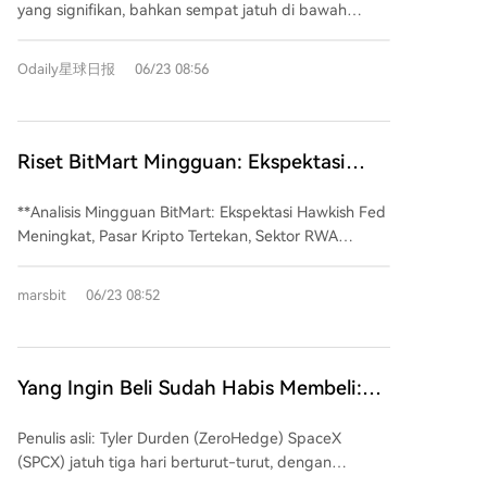
berkualitas dalam perjalanan AI dari fase
yang signifikan, bahkan sempat jatuh di bawah
perlambatan siklus AI. Peringatan sentimen pasar
'kegembiraan' menuju 'realisasi'.
harga IPO 150 USD dalam perdagangan pra-pasar,
yang terlalu fokus pada segelintir saham AI (bobot
setelah serangkaian peristiwa negatif. Penyebab
41% di S&P 500) juga menjadi perhatian, mengingat
Odaily星球日报
06/23 08:56
langsungnya adalah pengumuman rencana
level konsentrasi serupa terjadi di puncak pasar
penerbitan obligasi senilai 200 miliar USD tak lama
sebelumnya. Gundlach menyajikan pandangan
setelah IPO, yang memicu kekhawatiran investor
kontroversial: meskipun resesi diperkirakan terjadi
tentang arus kas dan tingginya pengeluaran modal
Riset BitMart Mingguan: Ekspektasi
pada 2027, suku bunga obligasi pemerintah AS
perusahaan. Kecelakaan pengujian Starship pada 18
jangka panjang mungkin tidak turun secara signifikan
Hawkish Fed Menguat, Pasar Kripto
Juni juga turut memengaruhi sentimen. Penurunan ini
karena masalah defisit fiskal AS yang struktural. Dia
**Analisis Mingguan BitMart: Ekspektasi Hawkish Fed
Terus Tekan, Sektor RWA Berhasil
diperparah oleh koreksi saham-saham AI secara
memperingatkan tentang kemungkinan kontrol kurva
Meningkat, Pasar Kripto Tertekan, Sektor RWA
Menerobos
global, di mana investor mulai meragukan periode
imbal hasil (YCC) atau bahkan restrukturisasi utang
Tembus Tren** Pasar keuangan tradisional
pengembalian investasi besar-besaran di
AS. Kekhawatiran besar lainnya adalah krisis kredit
menunjukkan sinyal perbedaan yang kuat. Data
marsbit
06/23 08:52
infrastruktur AI. Dukungan dari investor ritel, yang
privat. Gundlach menuduh pasar ini penuh dengan
makro AS melemah, dengan aktivitas manufaktur
sebelumnya mendorong harga naik, juga tampak
ilusi likuiditas, peringkat kredit yang dibeli, pelaporan
dan perumahan melambat, meski konsumen tetap
mengering. Rasio opsi jual/beli (Put-Call Ratio) telah
eksposur yang salah, dan penilaian aset yang kacau,
tangguh. The Fed mempertahankan suku bunga di
bergeser ke arah netral-cenderung bearish. Analis
menciptakan gelembung yang mirip dengan periode
3,75%, namun setengah dari pejabatnya
Yang Ingin Beli Sudah Habis Membeli:
pasar memperingatkan bahwa valuasi saat ini
sebelum krisis keuangan 2008. Mereka
memperkirakan kenaikan suku bunga tahun ini,
Euforia Investor Ritel SpaceX Mereda,
mungkin sudah mencerminkan pertumbuhan masa
menghubungkan dua risiko ini: perusahaan AI yang
menambah ketidakpastian kebijakan. Pasar kripto
Penulis asli: Tyler Durden (ZeroHedge) SpaceX
depan, dan penurunan ini adalah koreksi yang
Tekanan Jual Sebenarnya Masih di
membutuhkan pendanaan akan menghadapi biaya
terus tertekan. BTC turun 3.7% dan ETH turun 1.2%,
(SPCX) jatuh tiga hari berturut-turut, dengan
diperlukan setelah perdagangan sebelumnya yang
Agustus
yang lebih tinggi jika suku bunga tetap tinggi, yang
dengan sentimen pasar tetap dalam zona "ketakutan
penurunan tajam 16.4% pada Senin, menghapus