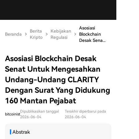
Asosiasi
Berita
Kebijakan
Beranda
Blockchain
Kripto
Regulasi
Desak Sena...
Asosiasi Blockchain Desak
Senat Untuk Mengesahkan
Undang-Undang CLARITY
Dengan Surat Yang Didukung
160 Mantan Pejabat
Dipublikasikan tanggal
Terakhir diperbarui pada
bitcoinist
2026-06-04
2026-06-04
Abstrak