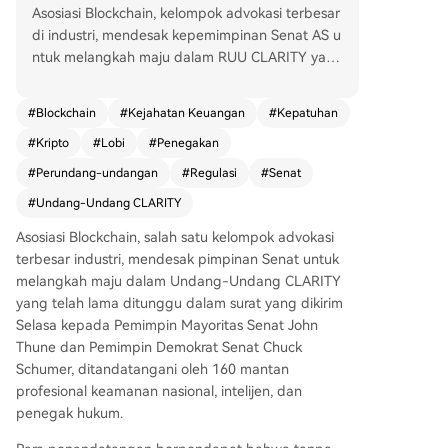
Asosiasi Blockchain, kelompok advokasi terbesar
di industri, mendesak kepemimpinan Senat AS u
ntuk melangkah maju dalam RUU CLARITY yang
telah lama ditunggu. Desakan ini disampaikan d
alam surat yang ditandatangani oleh 160 manta
#
Blockchain
#
Kejahatan Keuangan
#
Kepatuhan
n profesional keamanan nasional, intelijen, dan p
#
Kripto
#
Lobi
#
Penegakan
enegak hukum. Mereka berargumen bahwa tan
pa kerangka kerja federal yang jelas, aktivitas te
#
Perundang-undangan
#
Regulasi
#
Senat
rkait kripto akan terus berpindah ke pasar luar n
#
Undang-Undang CLARITY
egeri yang buram, menyulitkan penyelidik AS da
lam memantau dan menindak kejahatan keuang
Asosiasi Blockchain, salah satu kelompok advokasi
an. RUU CLARITY bertujuan memperkuat kema
terbesar industri, mendesak pimpinan Senat untuk
mpuan penegak hukum dengan kewajiban anti-
melangkah maju dalam Undang-Undang CLARITY
pencucian uang yang lebih ketat, termasuk perl
yang telah lama ditunggu dalam surat yang dikirim
uasan Undang-Undang Kerahasiaan Bank (BSA)
Selasa kepada Pemimpin Mayoritas Senat John
dan persyaratan sanksi. RUU ini juga menekanka
Thune dan Pemimpin Demokrat Senat Chuck
n berbagi informasi antara Departemen Keuang
Schumer, ditandatangani oleh 160 mantan
an, DOJ, FBI, DEA, dan sektor swasta. Selain itu,
profesional keamanan nasional, intelijen, dan
RUU ini akan meningkatkan pengawasan atas ki
penegak hukum.
os aset digital dengan persyaratan pemantauan