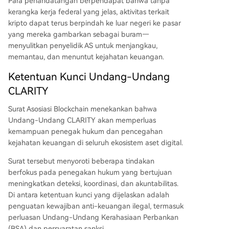
Para penandatangan berpendapat bahwa tanpa
transaksi, pelaporan, batas transaksi, dan titik ko
kerangka kerja federal yang jelas, aktivitas terkait
ntak penegak hukum khusus. Asosiasi Blockchain
kripto dapat terus berpindah ke luar negeri ke pasar
menegaskan bahwa langkah-langkah ini diranc
yang mereka gambarkan sebagai buram—
ang untuk meningkatkan visibilitas dan akuntabi
menyulitkan penyelidik AS untuk menjangkau,
litas, bukan mengurangi regulasi. Untuk menduk
memantau, dan menuntut kejahatan keuangan.
ungnya, mereka akan mengadakan town hall vi
rtual dengan partisipasi senator dan penasihat
Ketentuan Kunci Undang-Undang
Gedung Putih. RUU ini telah melalui komite pert
CLARITY
anian dan diharapkan mendapatkan suara penu
h di Senat musim panas ini. Namun, jika disetujui
Surat Asosiasi Blockchain
menekankan bahwa
Senat, RUU masih perlu didamaikan dengan ver
Undang-Undang CLARITY akan memperluas
si yang telah disahkan DPR sebelumnya.
kemampuan penegak hukum dan pencegahan
kejahatan keuangan di seluruh ekosistem aset digital.
Surat tersebut menyoroti beberapa tindakan
berfokus pada penegakan hukum yang bertujuan
meningkatkan deteksi, koordinasi, dan akuntabilitas.
Di antara ketentuan kunci yang dijelaskan adalah
penguatan kewajiban anti-keuangan ilegal, termasuk
perluasan Undang-Undang Kerahasiaan Perbankan
(BSA) dan persyaratan sanksi.