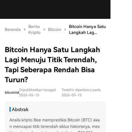
Berita
Bitcoin Hanya Satu
Beranda
Bitcoin
Kripto
Langkah Lag...
Bitcoin Hanya Satu Langkah
Lagi Menuju Titik Terendah,
Tapi Seberapa Rendah Bisa
Turun?
Dipublikasikan tanggal
Terakhir diperbarui pada
bitcoinist
2026-05-15
2026-05-15
Abstrak
Analis kripto Bee memprediksi Bitcoin (BTC) aka
n mencapai titik terendah siklus historisnya, mes