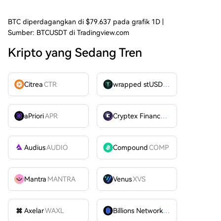
BTC diperdagangkan di $79.637 pada grafik 1D |
Sumber: BTCUSDT di Tradingview.com
Kripto yang Sedang Tren
Citrea
CTR
wrapped stUSDT
WSTUSDT
aPriori
APR
Cryptex Finance
CTX
Audius
AUDIO
Compound
COMP
Mantra
MANTRA
Venus
XVS
Axelar
WAXL
Billions Network
BILL