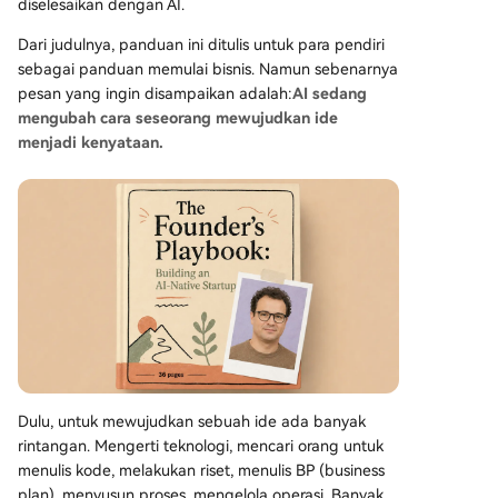
ke keahlian mengoordinasikan AI. 4. **Pertahana
diselesaikan dengan AI.
n Perusahaan Bukan Hanya Model AI:** Keungg
Dari judulnya, panduan ini ditulis untuk para pendiri
ulan kompetitif (moat) perusahaan AI Native terl
sebagai panduan memulai bisnis. Namun sebenarnya
etak pada: (a) **Pengetahuan domain spesifik**
pesan yang ingin disampaikan adalah:
AI sedang
yang sulit digantikan model umum, (b) **Siklus d
mengubah cara seseorang mewujudkan ide
ata pengguna** yang terkumpul dari waktu ke
menjadi kenyataan.
waktu, dan (c) **Penguncian alur kerja** yang m
embuat biaya perpindahan pengguna menjadi
sangat tinggi. Kesimpulannya, perusahaan AI Na
tive sejati adalah bentuk organisasi baru yang m
e
...
Dulu, untuk mewujudkan sebuah ide ada banyak
rintangan. Mengerti teknologi, mencari orang untuk
menulis kode, melakukan riset, menulis BP (business
plan), menyusun proses, mengelola operasi. Banyak