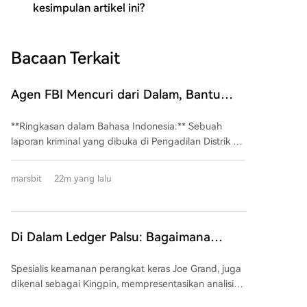
kesimpulan artikel ini?
Bacaan Terkait
Agen FBI Mencuri dari Dalam, Bantu
Menghafal Frase Pemulihan untuk
**Ringkasan dalam Bahasa Indonesia:** Sebuah
Mencuri Cryptocurrency Senilai Jutaan
laporan kriminal yang dibuka di Pengadilan Distrik AS
Dolar
untuk Distrik Timur Virginia mengungkap kasus
korupsi internal di lembaga penegak hukum. Patrick
marsbit
22m yang lalu
Steven Yaroch, mantan Agen Khusus FBI dengan
akses rahasia tingkat tinggi, didakwa
menyalahgunakan jabatannya untuk mencuri aset
kripto senilai hampir $1 juta dari akun yang sedang
Di Dalam Ledger Palsu: Bagaimana
diawasi FBI terkait negara asing. Yaroch, yang
Modem 4G Diselipkan Secara Rahasia ke
bekerja di bidang investigasi keamanan nasional,
Spesialis keamanan perangkat keras Joe Grand, juga
Dalam Dompet Perangkat Keras
mengakses sistem internal FBI untuk mendapatkan
dikenal sebagai Kingpin, mempresentasikan analisis
*seed phrase* (kata-kata pemulih) akun target. Alih-
mendetail tentang chip mata-mata yang ditemukan