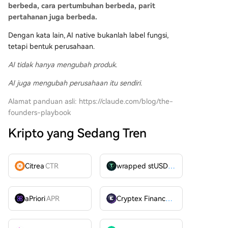
berbeda, cara pertumbuhan berbeda, parit
pertahanan juga berbeda.
Dengan kata lain, AI native bukanlah label fungsi,
tetapi bentuk perusahaan.
AI tidak hanya mengubah produk.
AI juga mengubah perusahaan itu sendiri.
Alamat panduan asli: https://claude.com/blog/the-
founders-playbook
Kripto yang Sedang Tren
Citrea
CTR
wrapped stUSDT
WSTUSDT
aPriori
APR
Cryptex Finance
CTX