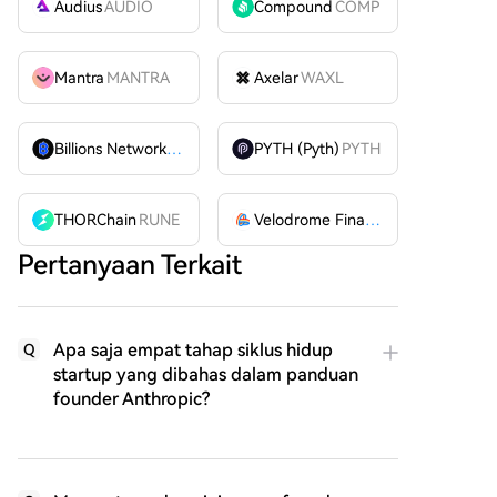
Audius
AUDIO
Compound
COMP
Mantra
MANTRA
Axelar
WAXL
Billions Network
BILL
PYTH (Pyth)
PYTH
THORChain
RUNE
Velodrome Finance
VELODROME
Pertanyaan Terkait
Apa saja empat tahap siklus hidup
Q
startup yang dibahas dalam panduan
founder Anthropic?