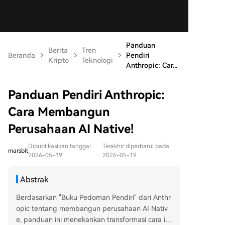
Panduan
Berita
Tren
Beranda
Pendiri
Kripto
Teknologi
Anthropic: Car...
Panduan Pendiri Anthropic:
Cara Membangun
Perusahaan AI Native!
Dipublikasikan tanggal
Terakhir diperbarui pada
marsbit
2026-05-19
2026-05-19
Abstrak
Berdasarkan "Buku Pedoman Pendiri" dari Anthr
opic tentang membangun perusahaan AI Nativ
e, panduan ini menekankan transformasi cara id