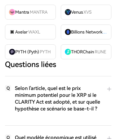
Mantra
MANTRA
Venus
XVS
Axelar
WAXL
Billions Network
BILL
PYTH (Pyth)
PYTH
THORChain
RUNE
Questions liées
Selon l'article, quel est le prix
Q
minimum potentiel pour le XRP si le
CLARITY Act est adopté, et sur quelle
hypothèse ce scénario se base-t-il ?
Quel modèle économique est utilisé
Q