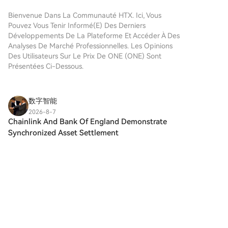
en cause les prévisions de retour à la cible sans
simple et pratique. Suivez notre
action et pourrait rallier plus de décideurs de la Fed à
guide étape par étape pour
Bienvenue Dans La Communauté HTX. Ici, Vous
commencer votre parcours
une augmentation des taux.
Pouvez Vous Tenir Informé(e) Des Derniers
crypto.Étape 1 : Création de
Développements De La Plateforme Et Accéder À Des
votre compte HTXUtilisez votre
Analyses De Marché Professionnelles. Les Opinions
adresse e-mail ou votre
Des Utilisateurs Sur Le Prix De ONE (ONE) Sont
numéro de téléphone pour
Présentées Ci-Dessous.
ouvrir un compte sur HTX
gratuitement. L'inscription se
fait en toute simplicité et
数字智能
débloque toutes les
2026-8-7
fonctionnalités.Créer mon
Chainlink And Bank Of England Demonstrate
compteÉtape 2 : Choix du
Synchronized Asset Settlement
mode de paiement (rubrique
@Chainlink has completed a working
Acheter des cryptosCarte de
demonstration inside the Bank of England's
crédit/débit : utilisez votre
Synchronisation Lab, using the Chainlink
carte Visa ou Mastercard pour
2
2
Partager
acheter instantanément
Runtime Environment (CRE) to bridge central
Harmony (ONE).Solde ：utilisez
bank money with tokenized assets held
les fonds du solde de votre
B3bit
compte HTX pour trader en
2026-8-7
toute simplicité.Prestataire tiers
BNY Plans In-Custody Crypto Staking for
：pour accroître la commodité