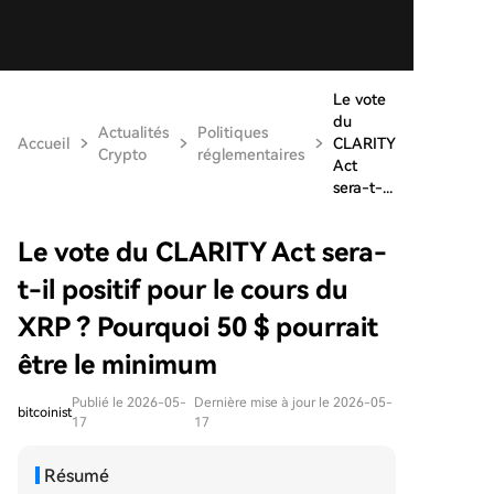
Le vote
du
Actualités
Politiques
Accueil
CLARITY
Crypto
réglementaires
Act
sera-t-...
Le vote du CLARITY Act sera-
t-il positif pour le cours du
XRP ? Pourquoi 50 $ pourrait
être le minimum
Publié le 2026-05-
Dernière mise à jour le 2026-05-
bitcoinist
17
17
Résumé