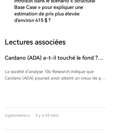
introduit dans le scénario « Structural
Base Case » pour expliquer une
estimation de prix plus élevée
d'environ 415 $ ?
Lectures associées
Cardano (ADA) a-t-il touché le fond ?
Une société d'analyse rend compte !
La société d'analyse 10x Research indique que
Voici les dernières informations
Cardano (ADA) pourrait avoir atteint un creux de prix.
L'altcoin se négocie au-dessus de ses moyennes
mobiles sur 7 et 30 jours, avec une hausse de 20,8%
sur la semaine, attribuée en grande partie à
l'accumulation de plus de 240 millions d'ADA par de
grands investisseurs, un signal haussier significatif.
cryptonews.ru
Il y a 43 mins
Cette dynamique est soutenue par des évolutions
techniques et réglementaires : une première
connexion inter-chaînes avec Injective via IBC