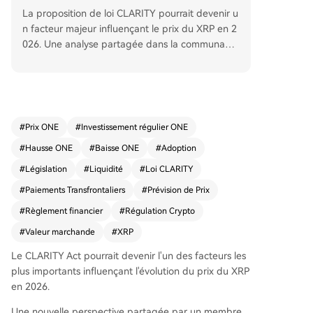
La proposition de loi CLARITY pourrait devenir u
n facteur majeur influençant le prix du XRP en 2
026. Une analyse partagée dans la communauté
estime que son adoption, attendue potentiellem
ent à l'été 2025, pourrait bien au-delà d'un simp
le rebond à court terme. Le raisonnement, basé
sur la théorie quantitative de la monnaie (MV=P
Q), modélise plusieurs scénarios selon le niveau
#
Prix ONE
#
Investissement régulier ONE
d'intégration du XRP dans les flux financiers rég
#
Hausse ONE
#
Baisse ONE
#
Adoption
ulés. Dans le cas le plus minimaliste, où le XRP tr
aiterait une petite part des règlements transfron
#
Législation
#
Liquidité
#
Loi CLARITY
taliers (15 000 milliards de dollars annuels), son
#
Paiements Transfrontaliers
#
Prévision de Prix
prix minimum pourrait atteindre 50 dollars. D'aut
#
Règlement financier
#
Régulation Crypto
res scénarios, incluant une utilisation pour le fina
ncement de titres ou les transactions sur dérivés,
#
Valeur marchande
#
XRP
aboutissent à des estimations bien plus élevées,
Le CLARITY Act
pourrait devenir l'un des
facteurs les
allant de 280 à 415 dollars, voire entre 700 et 1
plus importants influençant l'évolution du prix du XRP
400 dollars dans une hypothèse d'intégration tot
en 2026.
ale, avec plus de 200 000 milliards de dollars de
flux annuels. Le texte, déjà adopté par la Cham
Une nouvelle perspective partagée par un membre