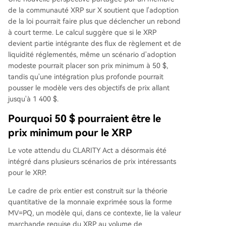
bre des représentants, a désormais passé l'étap
de la communauté XRP sur X soutient que l'adoption
e clé de la commission bancaire du Sénat, rappr
de la loi pourrait faire plus que déclencher un rebond
ochant sa promulgation potentielle.
à court terme. Le calcul suggère que si le XRP
devient partie intégrante des flux de règlement et de
liquidité réglementés, même un scénario d'adoption
modeste pourrait placer son prix minimum à 50 $,
tandis qu'une intégration plus profonde pourrait
pousser le modèle vers des objectifs de prix allant
jusqu'à 1 400 $.
Pourquoi 50 $ pourraient être le
prix minimum pour le XRP
Le
vote attendu du
CLARITY Act a désormais été
intégré dans plusieurs scénarios de prix intéressants
pour le XRP.
Le
cadre de prix entier
est construit sur la théorie
quantitative de la monnaie exprimée sous la forme
MV=PQ, un modèle qui, dans ce contexte, lie la valeur
marchande requise du XRP au volume de