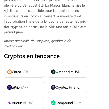
prochaine étape est un vote possible en séance
plénière du Sénat cet été. La Maison Blanche
vise le
4 juillet comme date cible pour l'adoption, et les
investisseurs en crypto surveillent la manière dont
l'approbation finale de la loi pourrait affecter les prix
des cryptos,
en particulier le XRP
, une fois qu'elle sera
promulguée.
Image principale de Unsplash, graphique de
TradingView
Cryptos en tendance
Citrea
CTR
wrapped stUSDT
WSTUSDT
aPriori
APR
Cryptex Finance
CTX
Audius
AUDIO
Compound
COMP