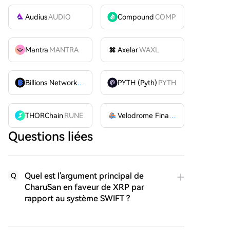
Audius
AUDIO
Compound
COMP
Mantra
MANTRA
Axelar
WAXL
Billions Network
BILL
PYTH (Pyth)
PYTH
THORChain
RUNE
Velodrome Finance
VELODROME
Questions liées
Quel est l'argument principal de
Q
CharuSan en faveur de XRP par
rapport au système SWIFT ?