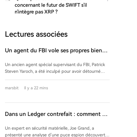
concernant le futur de SWIFT s'il
n'intègre pas XRP ?
Lectures associées
Un agent du FBI vole ses propres biens,
dérobant des millions de dollars en
Un ancien agent spécial supervisant du FBI, Patrick
cryptomonnaie en mémorisant la phrase
Steven Yaroch, a été inculpé pour avoir détourné
de récupération
près d'un million de dollars en cryptomonnaies à
partir de portefeuilles liés à des pays "adversaires"
marsbit
Il y a 22 mins
(probablement la Russie) qu'il surveillait dans le
cadre d'une enquête. L'agent de 37 ans a mémorisé
la phrase de récupération (seed phrase) et transféré
les fonds vers son portefeuille personnel entre fin
Dans un Ledger contrefait : comment un
2024 et début 2025. Il a ensuite mélangé ces actifs
modem 4G est secrètement implanté
avec ses propres fonds, en plaçant une partie sur
Un expert en sécurité matérielle, Joe Grand, a
dans un portefeuille matériel
l'échange Kraken et en fournissant des liquidités via
présenté une analyse d'une puce espion découverte