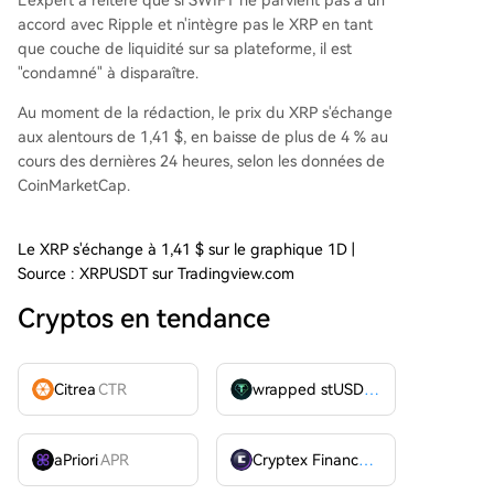
L'expert a réitéré que si SWIFT ne parvient pas à un
accord avec Ripple et n'intègre pas le XRP en tant
que couche de liquidité sur sa plateforme, il est
"condamné" à disparaître.
Au moment de la rédaction, le prix du XRP s'échange
aux alentours de 1,41 $, en baisse de plus de 4 % au
cours des dernières 24 heures, selon les
données
de
CoinMarketCap.
Le XRP s'échange à 1,41 $ sur le graphique 1D |
Source : XRPUSDT sur Tradingview.com
Cryptos en tendance
Citrea
CTR
wrapped stUSDT
WSTUSDT
aPriori
APR
Cryptex Finance
CTX