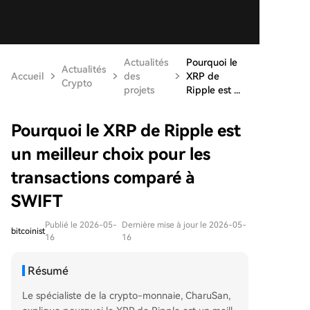
Actualités
Pourquoi le
Actualités
Accueil
des
XRP de
Crypto
projets
Ripple est ...
Pourquoi le XRP de Ripple est
un meilleur choix pour les
transactions comparé à
SWIFT
Publié le 2026-05-
Dernière mise à jour le 2026-05-
bitcoinist
16
16
Résumé
Le spécialiste de la crypto-monnaie, CharuSan,