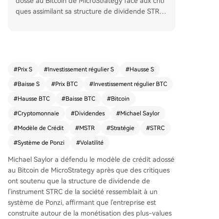
dossé au Bitcoin de MicroStrategy face aux criti
ques assimilant sa structure de dividende STRC
à un schéma de Ponzi. Il explique que l'entrepris
e monétise les plus-values du Bitcoin plutôt que
de dépendre d'émissions perpétuelles d'actions.
Saylor précise sa fameuse phrase "ne vendez ja
mais votre Bitcoin" en indiquant que la stratégie
#
Prix S
#
Investissement régulier S
#
Hausse S
est de ne jamais être un vendeur net de cet acti
#
Baisse S
#
Prix BTC
#
Investissement régulier BTC
f. Le modèle consiste à émettre du crédit (STR
C), à acheter du Bitcoin avec les fonds et à utilis
#
Hausse BTC
#
Baisse BTC
#
Bitcoin
er la valorisation à long terme de l'actif, qui dép
#
Cryptomonnaie
#
Dividendes
#
Michael Saylor
asse le coût du dividende, pour le financer. Il sou
#
Modèle de Crédit
#
MSTR
#
Stratégie
#
STRC
ligne que l'entreprise est fortement capitalisée e
t que même en vendant du Bitcoin pour payer l
#
Système de Ponzi
#
Volatilité
es dividendes, elle reste un acheteur net grâce
Michael Saylor a défendu le modèle de crédit adossé
aux nouvelles émissions de crédit. Saylor rejette l
au Bitcoin de MicroStrategy après que des critiques
es critiques de Peter Schiff en affirmant qu'elles
ont soutenu que la structure de dividende de
découlent d'un rejet fondamental du Bitcoin lui-
l'instrument STRC de la société ressemblait à un
même, que lui considère comme une forme légit
système de Ponzi, affirmant que l'entreprise est
ime de capital numérique.
construite autour de la monétisation des plus-values