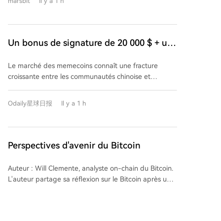
marsbit
Il y a 1 h
000 $ mensuels) pour attirer les traders influents de
d'algorithme de preuve de travail pour renforcer la
sa concurrente FOMO. Cette stratégie vise à les faire
résistance de leur chaîne actuelle.
migrer exclusivement vers Pump.fun, en exigeant la
fermeture de leurs comptes FOMO et l'utilisation d'un
Un bonus de signature de 20 000 $ + un
portefeuille dédié. FOMO, une plateforme de trading
salaire mensuel de 30 000 $ : Ce qui se
de memecoins multi-chaînes lancée en 2025 et
Le marché des memecoins connaît une fracture
cache derrière la tentative de Pump.fun
valorisée à plus de 550 millions de dollars, connaît
croissante entre les communautés chinoise et
une croissance rapide. Son revenu sur 30 jours
de siphonner les utilisateurs de FOMO
internationale. Récemment, une rumeur a circulé
dépasse désormais celui d'Uniswap et Phantom, et sa
selon laquelle Pump.fun, la plus grande plateforme
part de marché parmi les bots de trading a dépassé
Odaily星球日报
Il y a 1 h
d'émission de tokens memes, proposerait des
GMGN, atteignant 43%. La clé de son succès réside
incitations substantielles pour attirer les utilisateurs
dans son approche "social-first", mettant en avant via
de sa concurrente FOMO. Le contrat divulgué offrirait
des classements (Leaderboards) et des fils
un bonus de signature unique de 20 000 $ et un
Perspectives d'avenir du Bitcoin
d'actualité (Feed) les traders les plus performants,
salaire mensuel fixe de 30 000 $, en échange du
créant ainsi des "stars" que les autres utilisateurs
transfert des actifs et de la fermeture du compte
suivent. Pump.fun a réagi en intégrant des
Auteur : Will Clemente, analyste on-chain du Bitcoin.
FOMO, entre autres conditions. Cette rivalité
fonctionnalités sociales similaires dans sa propre
L'auteur partage sa réflexion sur le Bitcoin après une
commerciale s'explique par la montée en puissance
application et en cherchant activement à recruter
période de réduction de son exposition. Il constate
de FOMO. Cette plateforme de trading multi-chaînes,
des traders influents. Cette concurrence acharnée
que le marché a été difficile en 2024-2025, avec une
lancée en mai 2025 et valorisée à plus de 550 millions
pour les "KOLs" (Key Opinion Leaders) du trading
baisse moins brutale mais plus psychologiquement
de dollars, a dépassé GMGN en parts de marché sur