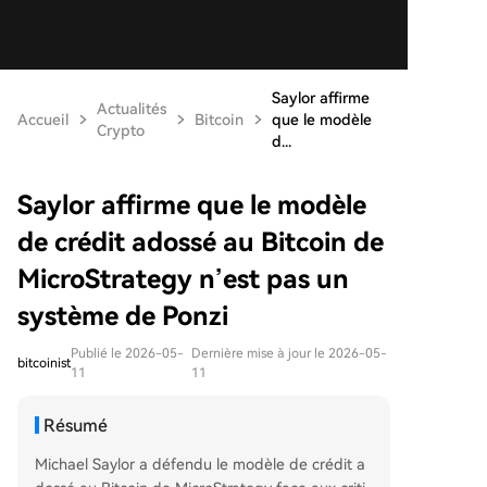
Saylor affirme
Actualités
Accueil
Bitcoin
que le modèle
Crypto
d...
Saylor affirme que le modèle
de crédit adossé au Bitcoin de
MicroStrategy n’est pas un
système de Ponzi
Publié le 2026-05-
Dernière mise à jour le 2026-05-
bitcoinist
11
11
Résumé
Michael Saylor a défendu le modèle de crédit a