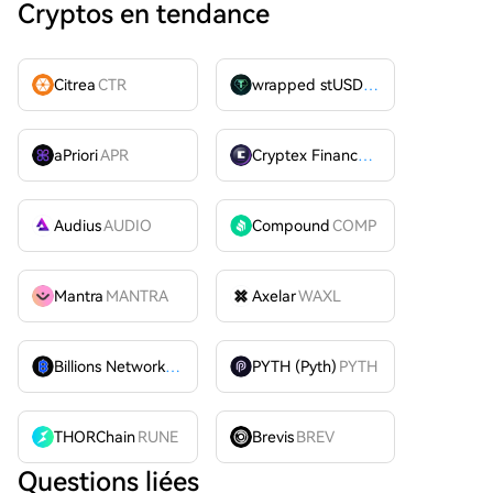
Cryptos en tendance
Citrea
CTR
wrapped stUSDT
WSTUSDT
aPriori
APR
Cryptex Finance
CTX
Audius
AUDIO
Compound
COMP
Mantra
MANTRA
Axelar
WAXL
Billions Network
BILL
PYTH (Pyth)
PYTH
THORChain
RUNE
Brevis
BREV
Questions liées