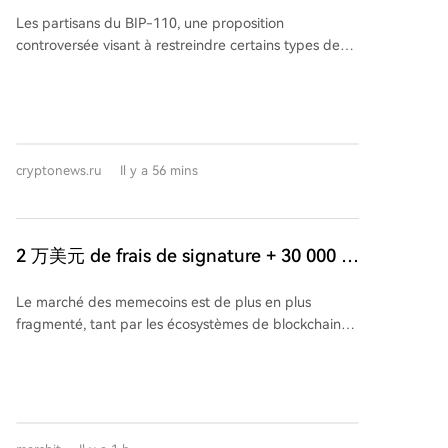
Bitcoin BIP-110 ont créé leurs propres
Les partisans du BIP-110, une proposition
blocs : mais un problème est survenu
controversée visant à restreindre certains types de
transactions sur Bitcoin, ont créé leur propre chaîne
minoritaire (fork). Cependant, celle-ci rencontre de
sérieux problèmes. Après un divergence au niveau
du bloc 961.632, leur chaîne, minée par le pool
Roughnecks, n'a produit que deux blocs (961.632 et
cryptonews.ru
Il y a 56 mins
961.633). Pendant ce temps, la chaîne principale de
Bitcoin a avancé jusqu'au bloc 961.651, prenant une
avance de 18 blocs. La difficulté de minage,
récemment ajustée à 127,48 T pour le réseau
2 万美元 de frais de signature + 30 000 $
principal, s'applique aussi à cette chaîne minoritaire.
de salaire mensuel : Derrière la tentative
Avec une puissance de calcul bien inférieure, le
Le marché des memecoins est de plus en plus
de Pump.fun pour attirer les utilisateurs
temps de création des blocs sur la chaîne BIP-110
fragmenté, tant par les écosystèmes de blockchain
s'est considérablement ralenti. Matthew Crater, un
de FOMO
que par les outils utilisés, créant une réelle séparation
partisan du BIP-110, a reconnu qu'un changement
entre les communautés internationales et chinoises.
"très significatif" de la puissance de calcul serait
Récemment, une rumeur a circulé : la plateforme
nécessaire pour que leur chaîne rattrape et dépasse
dominante Pump.fun proposerait des incitations
la chaîne principale. Face à ces difficultés, certains
substantielles (20 000 $ de bonus à la signature + 30
partisans évoquent la possibilité de changer