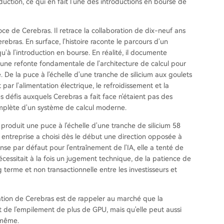
duction, ce qui en fait l'une des introductions en bourse de
coce de Cerebras. Il retrace la collaboration de dix-neuf ans
bras. En surface, l'histoire raconte le parcours d'un
u'à l'introduction en bourse. En réalité, il documente
une refonte fondamentale de l'architecture de calcul pour
. De la puce à l'échelle d'une tranche de silicium aux goulets
r l'alimentation électrique, le refroidissement et la
es défis auxquels Cerebras a fait face n'étaient pas des
omplète d'un système de calcul moderne.
produit une puce à l'échelle d'une tranche de silicium 58
e entreprise a choisi dès le début une direction opposée à
onse par défaut pour l'entraînement de l'IA, elle a tenté de
nécessitait à la fois un jugement technique, de la patience de
g terme et non transactionnelle entre les investisseurs et
ication de Cerebras est de rappeler au marché que la
t de l'empilement de plus de GPU, mais qu'elle peut aussi
-même.