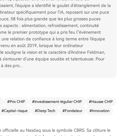
osaient, l'équipe a identifié le goulet d'étranglement de la
inateur spécifiquement pour l'IA, reposant sur une puce
e puce, 58 fois plus grande que les plus grosses puces
s aspects : alimentation, refroidissement, continuité
omme le premier prototype qui a pris feu ("événement
et une relation de confiance à long terme entre l'équipe
urvenu en août 2019, lorsque leur ordinateur
cle souligne la vision et le caractère d'Andrew Feldman,
à s'entourer d'une équipe soudée et talentueuse. Pour
t à des pro
...
#
Prix CHIP
#
Investissement régulier CHIP
#
Hausse CHIP
#
Capital-risque
#
Deep Tech
#
Fondateur
#
Innovation
e officielle au Nasdaq sous le symbole CBRS. Sa clôture le