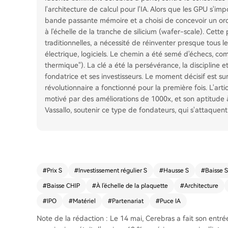
l'architecture de calcul pour l'IA. Alors que les GPU s'imp
bande passante mémoire et a choisi de concevoir un ord
à l'échelle de la tranche de silicium (wafer-scale). Cett
traditionnelles, a nécessité de réinventer presque tous le
électrique, logiciels. Le chemin a été semé d'échecs, c
thermique"). La clé a été la persévérance, la discipline 
fondatrice et ses investisseurs. Le moment décisif est s
révolutionnaire a fonctionné pour la première fois. L'arti
motivé par des améliorations de 1000x, et son aptitude 
Vassallo, soutenir ce type de fondateurs, qui s'attaquen
#
Prix S
#
Investissement régulier S
#
Hausse S
#
Baisse S
#
Baisse CHIP
#
À l'échelle de la plaquette
#
Architecture
#
IPO
#
Matériel
#
Partenariat
#
Puce IA
Note de la rédaction : Le 14 mai, Cerebras a fait son entré