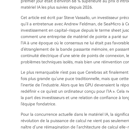
premier jour était d'environ 68 % supérieure au prix d'intro
matériel IA les plus suivies depuis 2026.
Cet article est écrit par Steve Vassallo, un investisseur pré
qu'il a entretenue avec Andrew Feldman, de SeaMicro à Cere
investissement en capital-risque depuis le terme sheet jusq
comment une entreprise de matériel de pointe a parié sur 
l'IA à une époque où le consensus ne lui était pas favorable
d'étranglement de la bande passante mémoire, en passant pa
continuité électrique d'une série de points de connexion, l
problèmes techniques isolés, mais bien une réinvention c
Le plus remarquable n'est pas que Cerebras ait finalement 
fois plus grande qu'une puce traditionnelle, mais que cett
l'inertie de l'industrie. Alors que les GPU devenaient la rép
redéfinir « ce qu'est un ordinateur conçu pour l'IA ». Cela 
la part des investisseurs et une relation de confiance à lon
l'équipe fondatrice.
Pour la concurrence actuelle dans le matériel IA, la signif
révolution de la puissance de calcul ne vient pas seulemen
naître d'une réimagination de l'architecture de calcul elle