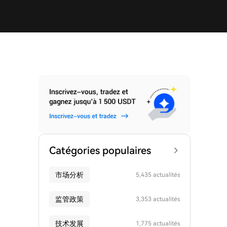
Catégories populaires
市场分析
5,435 actualités
监管政策
3,353 actualités
技术发展
1,775 actualités