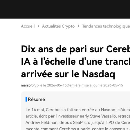
Accueil
Actualités Crypto
Tendances technologique
Dix ans de pari sur Cere
IA à l'échelle d'une tranc
arrivée sur le Nasdaq
marsbit
Publié le 2026-05-15
Dernière mise à jour le 2026-05-15
Résumé
Le 14 mai, Cerebras a fait son entrée au Nasdaq, clôtu
article, écrit par l'investisseur early Steve Vassallo, ret
Andrew Feldman, depuis SeaMicro jusqu'à l'IPO de Cerebra
raconte comment Cerebras a parié, contre le consensus