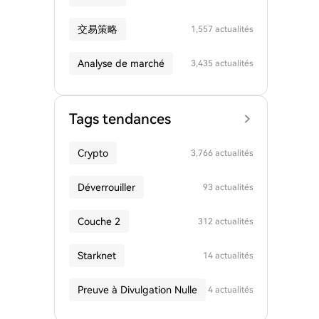
交易策略
1,557 actualités
Analyse de marché
3,435 actualités
Tags tendances
Crypto
3,766 actualités
Déverrouiller
93 actualités
Couche 2
312 actualités
Starknet
14 actualités
Preuve à Divulgation Nulle
4 actualités