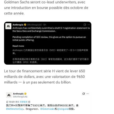
onde : le passage d'une économie basée sur le
Goldman Sachs seront co-lead underwriters, avec
"carbone" (ressources humaines) à une économi
une introduction en bourse possible dès octobre de
e mixte "carbone-silicium", où la puissance de ca
cette année.
lcul et l'intelligence artificielle deviennent des m
oteurs essentiels de productivité et de compétiti
vité. L'IPO d'Anthropic symboliserait donc l'ancra
ge de ce nouveau paradigme.
Le tour de financement série H vient de lever 650
milliards de dollars, avec une valorisation de 9650
milliards — à un pas seulement du billion.