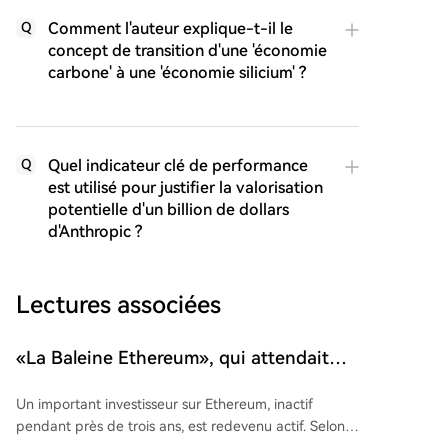
Comment l'auteur explique-t-il le
Q
concept de transition d'une 'économie
carbone' à une 'économie silicium' ?
Quel indicateur clé de performance
Q
est utilisé pour justifier la valorisation
potentielle d'un billion de dollars
d'Anthropic ?
Lectures associées
«La Baleine Ethereum», qui attendait
depuis trois ans, s'est enfin réveillée : elle
Un important investisseur sur Ethereum, inactif
a subi des pertes de plusieurs millions
pendant près de trois ans, est redevenu actif. Selon
les données de la blockchain, l'adresse en question a