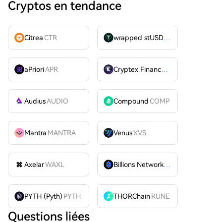
Cryptos en tendance
Citrea
CTR
wrapped stUSDT
WSTUSDT
aPriori
APR
Cryptex Finance
CTX
Audius
AUDIO
Compound
COMP
Mantra
MANTRA
Venus
XVS
Axelar
WAXL
Billions Network
BILL
PYTH (Pyth)
PYTH
THORChain
RUNE
Questions liées