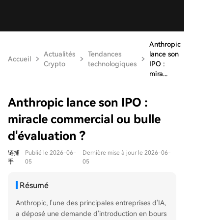
Anthropic
Actualités
Tendances
lance son
Accueil
Crypto
technologiques
IPO :
mira...
Anthropic lance son IPO :
miracle commercial ou bulle
d'évaluation ?
链捕
Publié le 2026-06-
Dernière mise à jour le 2026-06-
手
05
05
Résumé
Anthropic, l'une des principales entreprises d'IA,
a déposé une demande d'introduction en bours