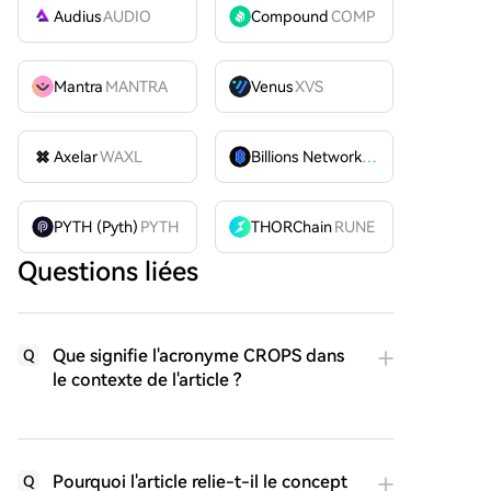
Audius
AUDIO
Compound
COMP
Mantra
MANTRA
Venus
XVS
Axelar
WAXL
Billions Network
BILL
PYTH (Pyth)
PYTH
THORChain
RUNE
Questions liées
Que signifie l'acronyme CROPS dans
Q
le contexte de l'article ?
Pourquoi l'article relie-t-il le concept
Q