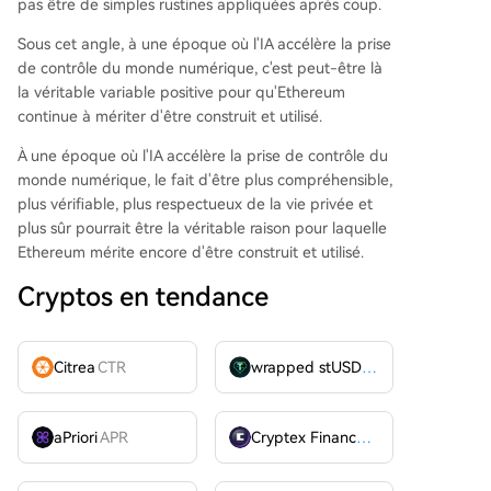
pas être de simples rustines appliquées après coup.
Sous cet angle, à une époque où l'IA accélère la prise
de contrôle du monde numérique, c'est peut-être là
la véritable variable positive pour qu'Ethereum
continue à mériter d'être construit et utilisé.
À une époque où l'IA accélère la prise de contrôle du
monde numérique, le fait d'être plus compréhensible,
plus vérifiable, plus respectueux de la vie privée et
plus sûr pourrait être la véritable raison pour laquelle
Ethereum mérite encore d'être construit et utilisé.
Cryptos en tendance
Citrea
CTR
wrapped stUSDT
WSTUSDT
aPriori
APR
Cryptex Finance
CTX