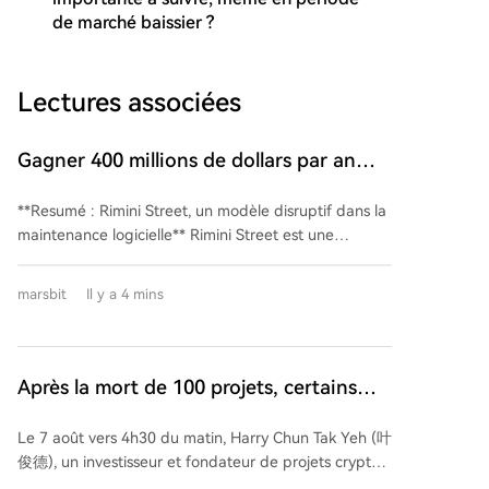
de marché baissier ?
Lectures associées
Gagner 400 millions de dollars par an
sans écrire une seule ligne de code
**Resumé : Rimini Street, un modèle disruptif dans la
maintenance logicielle** Rimini Street est une
entreprise qui a bâti un business florissant de plus de
400 millions de dollars de revenus annuels sans écrire
marsbit
Il y a 4 mins
une seule ligne de code. Son modèle est simple : elle
propose aux entreprises clientes d'Oracle ou de SAP
de prendre en charge la maintenance de leurs
anciens systèmes pour environ la moitié du coût
Après la mort de 100 projets, certains
exigé par les éditeurs originaux. Le cœur du
sont décédés, d'autres sont partis dans
problème réside dans le modèle économique des
Le 7 août vers 4h30 du matin, Harry Chun Tak Yeh (叶
l'IA
géants du logiciel. Après un investissement initial
俊德), un investisseur et fondateur de projets cryptos,
important pour une licence, les clients doivent payer
est retrouvé mort après une chute d'un immeuble