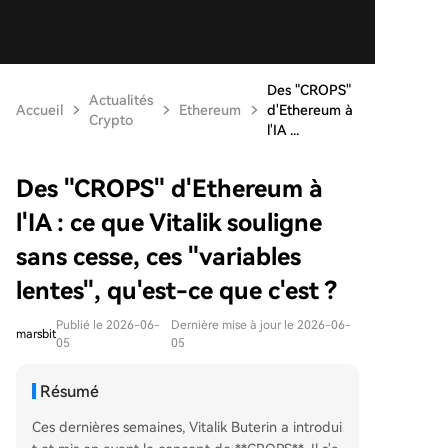
Des "CROPS"
Actualités
Accueil
Ethereum
d'Ethereum à
Crypto
l'IA ...
Des "CROPS" d'Ethereum à
l'IA : ce que Vitalik souligne
sans cesse, ces "variables
lentes", qu'est-ce que c'est ?
Publié le 2026-06-
Dernière mise à jour le 2026-06-
marsbit
05
05
Résumé
Ces dernières semaines, Vitalik Buterin a introdui