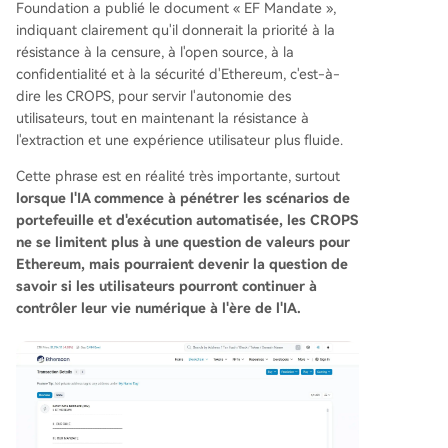
Foundation a publié le document « EF Mandate »,
s noires" centralisées, ils pourraient compromettr
indiquant clairement qu'il donnerait la priorité à la
e la vie privée, la sécurité et le contrôle des utilis
résistance à la censure, à l'open source, à la
ateurs. C'est pourquoi Vitalik évoque désormais l
confidentialité et à la sécurité d'Ethereum, c'est-à-
a convergence entre le **"CROPS Ethereum acc
dire les CROPS, pour servir l'autonomie des
ess layer"** et le **"CROPS AI"**. L'objectif est d
utilisateurs, tout en maintenant la résistance à
e développer des outils où l'accès aux données
l'extraction et une expérience utilisateur plus fluide.
de la blockchain (via des RPC) et l'utilisation de
modèles d'IA (comme les LLM) puissent se faire
Cette phrase est en réalité très importante, surtout
de manière **privée, vérif
...
lorsque l'IA commence à pénétrer les scénarios de
portefeuille et d'exécution automatisée, les CROPS
ne se limitent plus à une question de valeurs pour
Ethereum, mais pourraient devenir la question de
savoir si les utilisateurs pourront continuer à
contrôler leur vie numérique à l'ère de l'IA.