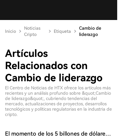
Noticias
Cambio de
Inicio
Etiqueta
Cripto
liderazgo
Artículos
Relacionados con
Cambio de liderazgo
El Centro de Noticias de HTX ofrece los artículos más
recientes y un análisis profundo sobre &quot;Cambio
de liderazgo&quot;, cubriendo tendencias del
mercado, actualizaciones de proyectos, desarrollos
tecnológicos y políticas regulatorias en la industria de
cripto.
El momento de los 5 billones de dólares