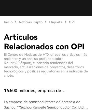
Inicio
Noticias Cripto
Etiqueta
OPI
Artículos
Relacionados con OPI
El Centro de Noticias de HTX ofrece los artículos más
recientes y un análisis profundo sobre
&quot;OPI&quot;, cubriendo tendencias del
mercado, actualizaciones de proyectos, desarrollos
tecnológicos y políticas regulatorias en la industria de
cripto.
16.500 millones, empresa de
semiconductores de potencia de
La empresa de semiconductores de potencia de
Sichuan se vende
Suzhou, **Suzhou Kaiweite Semiconductor Co., Ltd.**