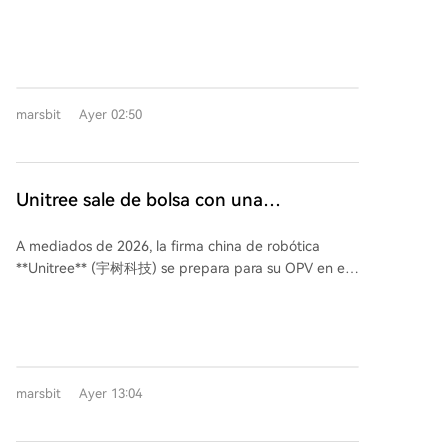
(Kaiweite), anunció la adquisición del 100% de las
acciones de la empresa de Chengdu **Jingyi
Semiconductor Co., Ltd.** por **1.650 millones de
yuanes**. La transacción constituye una
reorganización importante de activos, ya que Jingyi
marsbit
Ayer 02:50
es mayor que Kaiweite en términos de activos e
ingresos. Tras la adquisición, Kaiweite, que cotiza en
el STAR Market de Shanghái, prevé una mejora
significativa en su rentabilidad. Mientras Kaiweite ha
Unitree sale de bolsa con una
registrado pérdidas en 2024 y 2025, Jingyi
capitalización de 60.000 millones, Liang
Semiconductor ha sido rentable. La operación incluye
A mediados de 2026, la firma china de robótica
Wenfeng ha invertido
compromisos de rendimiento para los próximos años.
**Unitree** (宇树科技) se prepara para su OPV en el
Fundada en 2019, Jingyi Semiconductor es una
STAR Market de Shanghái, con un precio de emisión
empresa "little giant" especializada y opera como
de 150,8 RMB por acción y una capitalización bursátil
una fundry sin fábrica propia. Es un cliente
estimada de unos 60.900 millones de RMB. Su
importante de Kaiweite y un actor líder en el
fundador, Wang Xingxing (nacido en los 90), se
mercado chino de módulos IPM para
convertiría en el más joven multimillonario de este
electrodomésticos, suministrando a gigantes como
marsbit
Ayer 13:04
mercado tecnológico al poseer cerca del 30% de las
Midea, Gree y TCL. También tiene una fuerte
acciones. Un dato relevante es que **DeepSeek**, la
presencia en mercados como los contadores
compañía de IA fundada por Liang Wenfeng,