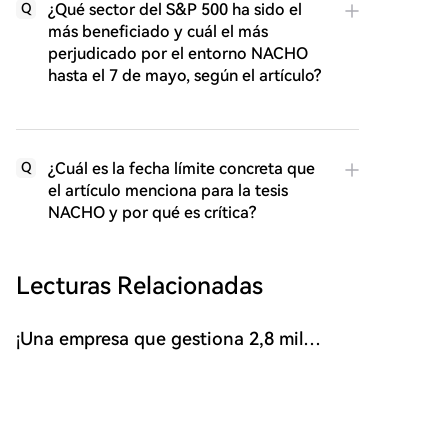
¿Qué sector del S&P 500 ha sido el
Q
más beneficiado y cuál el más
perjudicado por el entorno NACHO
hasta el 7 de mayo, según el artículo?
¿Cuál es la fecha límite concreta que
Q
el artículo menciona para la tesis
NACHO y por qué es crítica?
Lecturas Relacionadas
¡Una empresa que gestiona 2,8 mil
millones de dólares en bitcoins emite
El director financiero de MetaPlanet, Dylan LeClair, ha
una declaración optimista sobre el BTC!
ofrecido una perspectiva optimista sobre Bitcoin, a
pesar de las recientes ventas masivas en el mercado