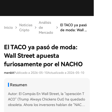
Análisis
Noticias
El TACO ya pasó
Inicio
de
Cripto
de moda: Wall ...
Mercado
El TACO ya pasó de moda:
Wall Street apuesta
furiosamente por el NACHO
marsbit
Publicado a 2026-05-10
Actualizado a 2026-05-10
Resumen
Autor: El Compás En Wall Street, la "operación T
ACO" (Trump Always Chickens Out) ha quedado
obsoleta. Ahora los inversores hablan de "NACH
O" (Not A Chance Hormuz Opens), una nueva es