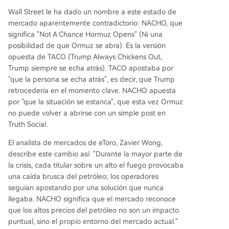
do se ha bifurcado: el ETF energético (XLE) sub
Wall Street le ha dado un nombre a este estado de
e un 31% en el año, mientras que el ETF de trans
mercado aparentemente contradictorio: NACHO, que
porte (IYT) solo un 8%, lastrado por los altos cost
significa "Not A Chance Hormuz Opens" (Ni una
os del combustible. La fecha límite clave es el 1
posibilidad de que Ormuz se abra). Es la versión
de junio. Los analistas estiman que para entonce
opuesta de TACO (Trump Always Chickens Out,
s las reservas globales de crío utilizable podrían
Trump siempre se echa atrás). TACO apostaba por
acercarse a niveles críticos. Los mercados de pr
"que la persona se echa atrás", es decir, que Trump
edicción solo dan un 28
...
retrocedería en el momento clave. NACHO apuesta
por "que la situación se estanca", que esta vez Ormuz
no puede volver a abrirse con un simple post en
Truth Social.
El analista de mercados de eToro, Zavier Wong,
describe este cambio así: "Durante la mayor parte de
la crisis, cada titular sobre un alto el fuego provocaba
una caída brusca del petróleo; los operadores
seguían apostando por una solución que nunca
llegaba. NACHO significa que el mercado reconoce
que los altos precios del petróleo no son un impacto
puntual, sino el propio entorno del mercado actual."