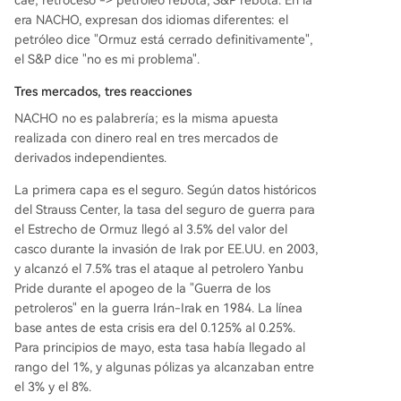
cae; retroceso -> petróleo rebota, S&P rebota. En la
era NACHO, expresan dos idiomas diferentes: el
petróleo dice "Ormuz está cerrado definitivamente",
el S&P dice "no es mi problema".
Tres mercados, tres reacciones
NACHO no es palabrería; es la misma apuesta
realizada con dinero real en tres mercados de
derivados independientes.
La primera capa es el seguro. Según datos históricos
del Strauss Center, la tasa del seguro de guerra para
el Estrecho de Ormuz llegó al 3.5% del valor del
casco durante la invasión de Irak por EE.UU. en 2003,
y alcanzó el 7.5% tras el ataque al petrolero Yanbu
Pride durante el apogeo de la "Guerra de los
petroleros" en la guerra Irán-Irak en 1984. La línea
base antes de esta crisis era del 0.125% al 0.25%.
Para principios de mayo, esta tasa había llegado al
rango del 1%, y algunas pólizas ya alcanzaban entre
el 3% y el 8%.