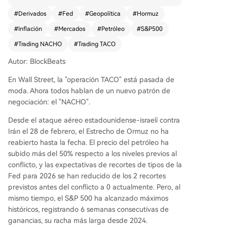
trategia que apuesta a que el estrecho de Ormu
#
Derivados
#
Fed
#
Geopolítica
#
Hormuz
z permanecerá cerrado tras los ataques aéreos
#
Inflación
#
Mercados
#
Petróleo
#
S&P500
de EE.UU. e Israel a Irán a finales de febrero, lo
que mantendrá los precios del petróleo altos de
#
Trading NACHO
#
Trading TACO
forma persistente. El punto de inflexión fue el 23
Autor: BlockBeats
de marzo. Un mensaje de Trump en Truth Social
anunciando diálogos con Irán hizo rebotar breve
En Wall Street, la "operación TACO" está pasada de
mente los mercados, pero Teherán lo negó. Des
moda. Ahora todos hablan de un nuevo patrón de
de entonces, el petróleo (Brent) se mantiene po
negociación: el "NACHO".
r encima de los 100 dólares, mientras que el S&P
500 continúa alcanzando máximos históricos. Lo
Desde el ataque aéreo estadounidense-israelí contra
s mercados ya no se mueven al unísono. NACHO
Irán el 28 de febrero, el Estrecho de Ormuz no ha
se refleja en tres derivados: 1) Los seguros marít
reabierto hasta la fecha. El precio del petróleo ha
imos para cruzar Ormuz se han disparado hasta
subido más del 50% respecto a los niveles previos al
el 8% del valor del buque. 2) La curva de futuro
conflicto, y las expectativas de recortes de tipos de la
s del petróleo muestra una fuerte situación de
Fed para 2026 se han reducido de los 2 recortes
"backwardation", anticipando precios altos a co
previstos antes del conflicto a 0 actualmente. Pero, al
rto plazo. 3) Los mercados ahora descuentan ce
mismo tiempo, el S&P 500 ha alcanzado máximos
ro recortes de tasas por la Fed en 2026 debido
históricos, registrando 6 semanas consecutivas de
a la inflación energética. Internamente, el merca
ganancias, su racha más larga desde 2024.