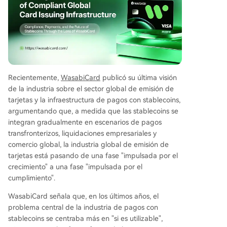
activos digitales con redes de pago tradicionale
s como Visa y Mastercard. Sin embargo, este ráp
ido crecimiento también ha revelado problemas
estructurales como la emisión transfronteriza, la
gestión de recursos BIN, la emisión anónima y d
eficiencias en la lucha contra el blanqueo de ca
pitales y la gestión de riesgos. Ante este panora
Recientemente,
WasabiCard
publicó su última visión
ma, WasabiCard está implementando una estrat
de la industria sobre el sector global de emisión de
egia de infraestructura a largo plazo que incluy
tarjetas y la infraestructura de pagos con stablecoins,
e: colaborar con titulares de licencias principales
argumentando que, a medida que las stablecoins se
y socios locales para establecer sistemas de ope
integran gradualmente en escenarios de pagos
ración localizados, construir sólidos sistemas de
transfronterizos, liquidaciones empresariales y
KYC y AML, segregar estrictamente el uso de BI
comercio global, la industria global de emisión de
N comerciales y de consumo
...
tarjetas está pasando de una fase "impulsada por el
crecimiento" a una fase "impulsada por el
cumplimiento".
WasabiCard señala que, en los últimos años, el
problema central de la industria de pagos con
stablecoins se centraba más en "si es utilizable",