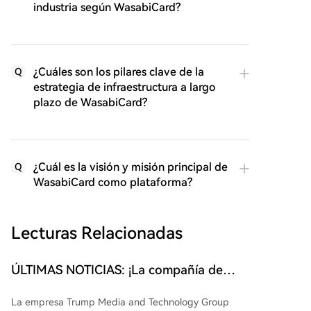
industria según WasabiCard?
¿Cuáles son los pilares clave de la
Q
estrategia de infraestructura a largo
plazo de WasabiCard?
¿Cuál es la visión y misión principal de
Q
WasabiCard como plataforma?
Lecturas Relacionadas
ÚLTIMAS NOTICIAS: ¡La compañía de
Donald Trump decide abandonar las
La empresa Trump Media and Technology Group
criptomonedas! ¡El precio de un altcoin