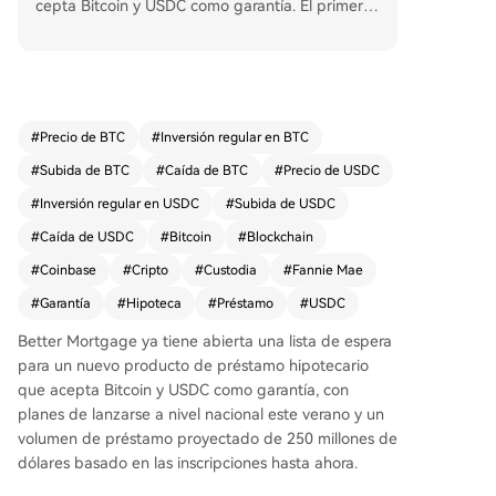
cepta Bitcoin y USDC como garantía. El primer p
réstamo, respaldado por una garantía conforme
de Fannie Mae, ya fue otorgado a una pareja en
Michigan. A diferencia de los préstamos con gar
antía de margen tradicionales, los activos digital
es pignorados no están sujetos a liquidación, sin
#
Precio de BTC
#
Inversión regular en BTC
o que permanecen en custodia durante toda la
#
Subida de BTC
#
Caída de BTC
#
Precio de USDC
vida del préstamo. El producto, que planea exp
andirse a otros activos digitales, se lanzará a niv
#
Inversión regular en USDC
#
Subida de USDC
el nacional este verano con un volumen proyect
#
Caída de USDC
#
Bitcoin
#
Blockchain
ado de 250 millones de dólares.
#
Coinbase
#
Cripto
#
Custodia
#
Fannie Mae
#
Garantía
#
Hipoteca
#
Préstamo
#
USDC
Better Mortgage ya tiene abierta una lista de espera
para un nuevo producto de préstamo hipotecario
que acepta Bitcoin y USDC como garantía, con
planes de lanzarse a nivel nacional este verano y un
volumen de préstamo proyectado de 250 millones de
dólares basado en las inscripciones hasta ahora.