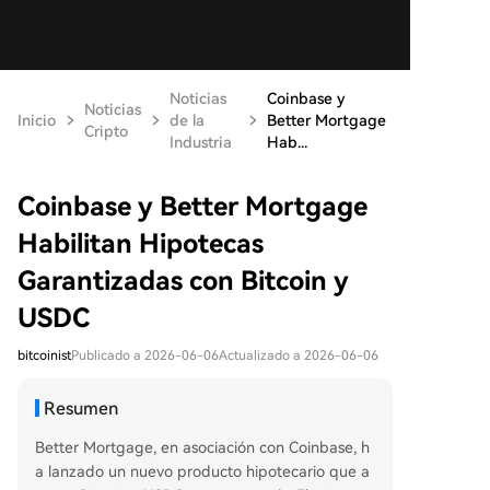
Noticias
Coinbase y
Noticias
Inicio
de la
Better Mortgage
Cripto
Industria
Hab...
Coinbase y Better Mortgage
Habilitan Hipotecas
Garantizadas con Bitcoin y
USDC
bitcoinist
Publicado a 2026-06-06
Actualizado a 2026-06-06
Resumen
Better Mortgage, en asociación con Coinbase, h
a lanzado un nuevo producto hipotecario que a